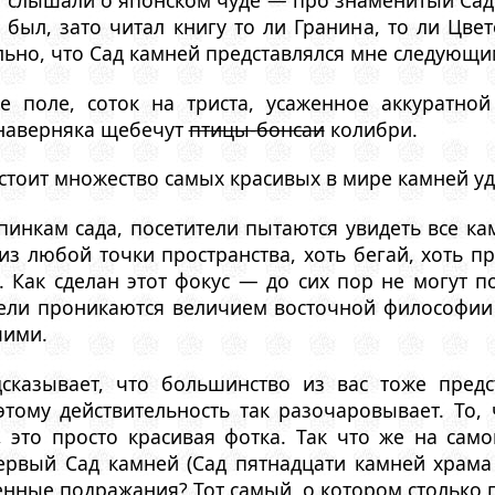
был, зато читал книгу то ли Гранина, то ли Цвет
льно, что Сад камней представлялся мне следующи
е поле, соток на триста, усаженное аккуратно
 наверняка щебечут
птицы-бонсаи
колибри.
 стоит множество самых красивых в мире камней у
опинкам сада, посетители пытаются увидеть все к
 из любой точки пространства, хоть бегай, хоть п
. Как сделан этот фокус — до сих пор не могут 
ители проникаются величием восточной философии
шими.
дсказывает, что большинство из вас тоже пред
тому действительность так разочаровывает. То
, это просто красивая фотка. Так что же на сам
ервый Сад камней (Сад пятнадцати камней храма 
нные подражания? Тот самый, о котором столько г