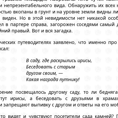
и непрезентабельного вида. Обнаружить их всех 
тью вкопаны в грунт и на уровне земли видны ли
е виден. Но в этой невидимости нет никакой осо
ел в партере справа, загорожен соседями самый 
ний правый. Вот и вся загадка.
ических путеводителях заявлено, что именно про
сал:
В саду, где раскрылись ирисы,
Беседовать с старым
другом своим, —
Какая награда путнику!
рение посвещалось другому саду, то ли бедняга
тут ирисы, а беседовать с друзьями в храма
 запрещают выпивку с другом и ответы на его моб
то видят и чувствуют посетители сада камней? 