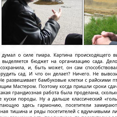
 думал о силе пиара. Картина происходящего в
а выделяется бюджет на организацию сада. Дел
сохранила, и, быть может, он сам способствовал
орудить сад. И что он делает? Ничего. Не вывоз
Не развешивает бамбуковые клетки с райскими пт
ящим Мастером. Поэтому когда пришли сроки сдач
какая грандиозная работа была проделана, сколь
е куски породы. Ну а дальше классический «голы
итающую здесь гармонию, посетители замираю
ная тишина и ряды посетителей с вдумчивыми лиц