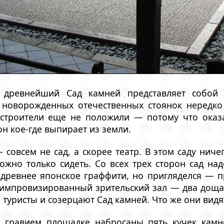
 древнейший Сад камней представляет собой 
 новорожденных отечественных стоянок нередко 
 строители еще не положили — потому что оказ
он кое-где выпирает из земли.
 совсем не сад, а скорее театр. В этом саду ниче
можно только сидеть. Со всех трех сторон сад н
 древнее японское граффити, но пригляделся — п
импровизированный зрительский зал — два дощаты
 туристы и созерцают Сад камней. Что же они видя
 гравием площадке набросаны пять кучек камне