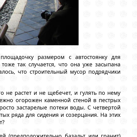
площадочку размером с автостоянку для
тоже так случается, что она уже засыпана
алось, что строительный мусор подрядчики
го не растет и не щебечет, и гулять по нему
адежно огорожен каменной стеной в пестрых
росто застарелые потеки воды. С четвертой
х ряда для сидения и созерцания. На этих
т?
й (предположительно базальт или гранит)