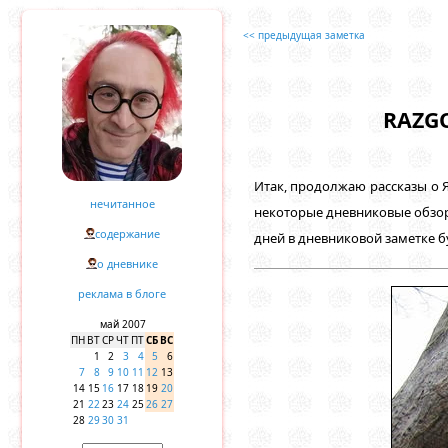
<< предыдущая заметка
RAZGO
Итак, продолжаю рассказы о 
нечитанное
некоторые дневниковые обзор
содержание
дней в дневниковой заметке б
о дневнике
реклама в блоге
май 2007
ПН
ВТ
СР
ЧТ
ПТ
СБ
ВС
1
2
3
4
5
6
7
8
9
10
11
12
13
14
15
16
17
18
19
20
21
22
23
24
25
26
27
28
29
30
31