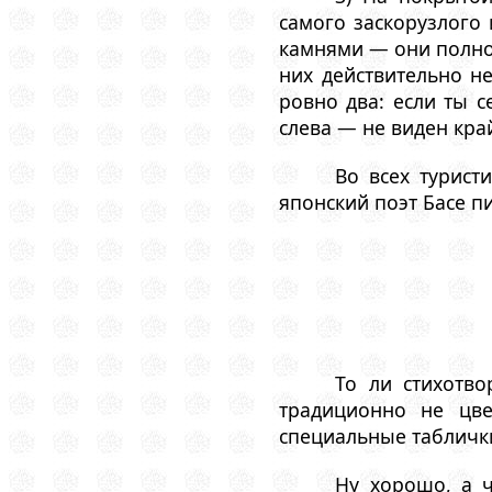
самого заскорузлого 
камнями — они полнос
них действительно н
ровно два: если ты с
слева — не виден край
Во всех турист
японский поэт Басе пи
То ли стихотво
традиционно не цве
специальные таблички
Ну хорошо, а ч