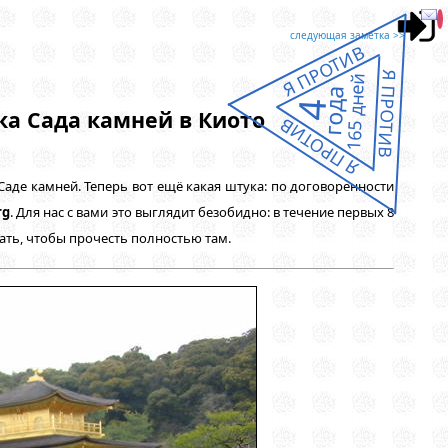
следующая заметка >>
Я ПРОТИВ
Я ПРОТИВ
165 дней
года
4
ка Сада камней в Киото
Я ПРОТИВ
 Саде камней. Теперь вот ещё какая штука: по договоренности
rg
. Для нас с вами это выглядит безобидно: в течение первых 8
жать, чтобы прочесть полностью там.