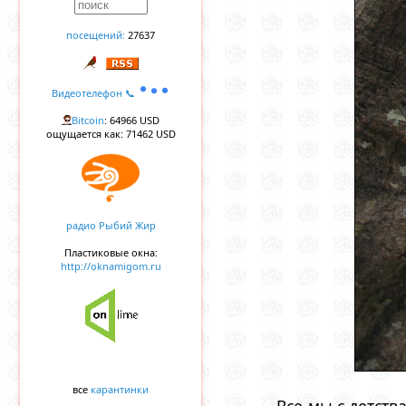
посещений:
27637
Видеотелефон 📞
Bitcoin
: 64966 USD
ощущается как: 71462 USD
радио Рыбий Жир
Пластиковые окна:
http://oknamigom.ru
все
карантинки
Все мы с детст