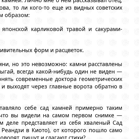
ова, то ли кого-то еще из видных советских
м образом:
й японской карликовой травой и сакурами-
дивительных форм и расцветок.
амни, но это невозможно: камни расставлены
рыгай, всегда какой-нибудь один не виден —
понять современные доктора геометрических
 и выходят через главные ворота обратно в
ставляло себе сад камней примерно таким
, что вы видели на самом первом снимке —
ом деле представляет из себя хваленый Сад
Реандзи в Киото), от которого пошло само
оворят, пишут и слагают стихи?