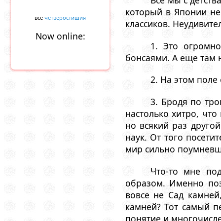
который в Японии не 
все
четверостишия
классиков. Неудивите
Now online:
1. Это огромно
бонсаями. А еще там
2. На этом поле
3. Бродя по тр
настолько хитро, что
но всякий раз другой
наук. От того посет
мир сильно поумнев
Что-то мне по
образом. Именно поэ
вовсе не Сад камней
камней? Тот самый п
понятие и многочисле