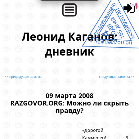
не поддерживаю
не поддержу
165 дней
года
4
Леонид Каганов:
не поддержал
дневник
<< предыдущая заметка
следующая заметка >>
09 марта 2008
RAZGOVOR.ORG: Можно ли скрыть
правду?
«Дорогой
Каммерер! В