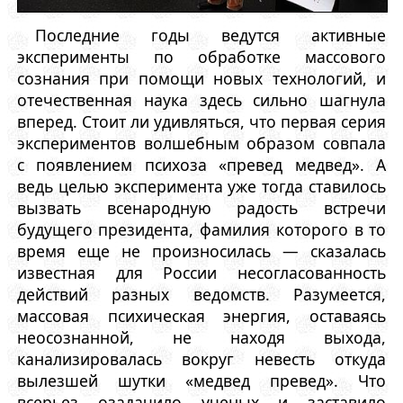
Последние годы ведутся активные
эксперименты по обработке массового
сознания при помощи новых технологий, и
отечественная наука здесь сильно шагнула
вперед. Стоит ли удивляться, что первая серия
экспериментов волшебным образом совпала
с появлением психоза «превед медвед». А
ведь целью эксперимента уже тогда ставилось
вызвать всенародную радость встречи
будущего президента, фамилия которого в то
время еще не произносилась — сказалась
известная для России несогласованность
действий разных ведомств. Разумеется,
массовая психическая энергия, оставаясь
неосознанной, не находя выхода,
канализировалась вокруг невесть откуда
вылезшей шутки «медвед превед». Что
всерьез озадачило ученых и заставило