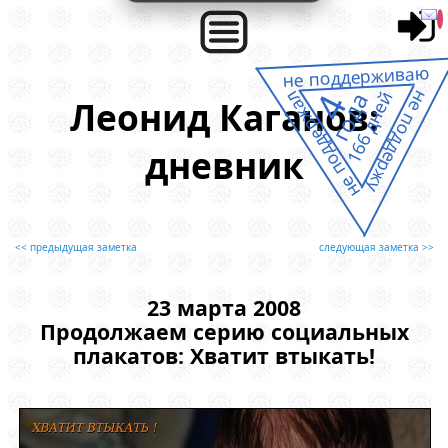
не поддерживаю
4
не поддержу
не поддержал
166 дней
года
Леонид Каганов:
дневник
<< предыдущая заметка
следующая заметка >>
23 марта 2008
Продолжаем серию социальных
плакатов: Хватит втыкать!