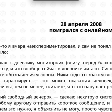
28 апреля 2008
поигрался с онлайно
то я вчера наэкспериментировал, и сам не понял ч
ыло:
лал к дневнику мониторчик (внизу, перед блоко
метку, и что вообще сейчас в дневнике читают. Си
 все обозначения условны. Ники-коды со знаком 
 гарантирует — это может оказаться челове
ли вы, тем не менее, считаете, что это нарушает p
ий свободный вечерок — сделаю нехитрую систе
бому другому отправить короткое сообщение, и о
чем это нужно, я объяснить не могу, просто чувст