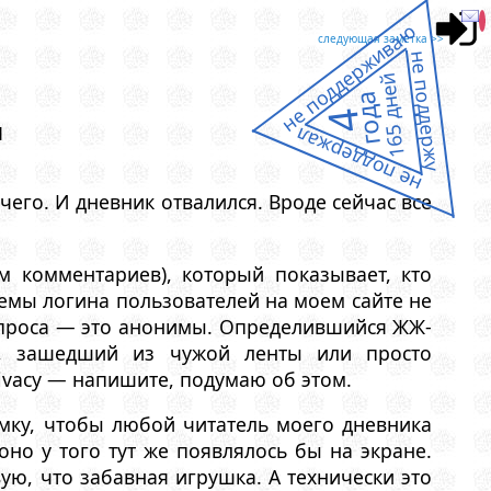
не поддерживаю
следующая заметка >>
не поддержу
165 дней
года
4
м
не поддержал
его. И дневник отвалился. Вроде сейчас все
м комментариев), который показывает, кто
стемы логина пользователей на моем сайте не
вопроса — это анонимы. Определившийся ЖЖ-
к, зашедший из чужой ленты или просто
rivacy — напишите, подумаю об этом.
мку, чтобы любой читатель моего дневника
но у того тут же появлялось бы на экране.
вую, что забавная игрушка. А технически это