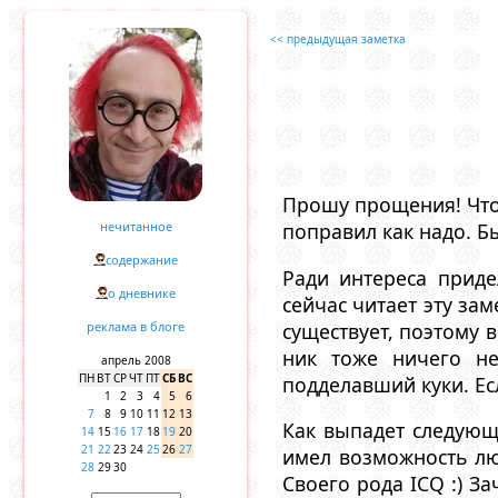
<< предыдущая заметка
Прошу прощения! Что-
нечитанное
поправил как надо. Б
содержание
Ради интереса приде
о дневнике
сейчас читает эту за
существует, поэтому
реклама в блоге
ник тоже ничего не
апрель 2008
ПН
ВТ
СР
ЧТ
ПТ
СБ
ВС
подделавший куки. Ес
1
2
3
4
5
6
7
8
9
10
11
12
13
Как выпадет следующ
14
15
16
17
18
19
20
21
22
23
24
25
26
27
имел возможность лю
28
29
30
Своего рода ICQ :) За