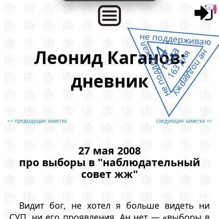
не поддерживаю
не поддержал
4
года
Леонид Каганов:
не поддержу
163 дня
дневник
<< предыдущая заметка
следующая заметка >>
27 мая 2008
про выборы в "наблюдательный
совет жж"
Видит бог, не хотел я больше видеть ни
СУП, ни его проявления. Ан нет — «выборы в