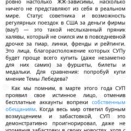
ровно настолько ЖЖ-зависимы, насколько
ничего не представляют из себя в реальном
мире. Статус советника и возможность
регулярных поездок в США за деньги фирмы
(вау!) — это такой неслыханный пряник
халявы, который не снился им в повседневной
дрочке за пиар, линки, френды и рейтинги.
Это лица, благорасположение которых СУПу
будет проще всего купить (даже незаметно
для них самих) за фуршеты, билеты и
медальки. Для сравнения: попробуй купи
мнение Темы Лебедева?
Как мы помним, в марте этого года СУП
проявил свое истинное лицо, отменив
бесплатные аккаунты вопреки
собственным
обещаниям
. Когда весь мир ответил бурным
возмущением и забастовкой, СУП это
демонстративно проигнорировал, даже не
упомянув забастовку в своих новостях, хотя с