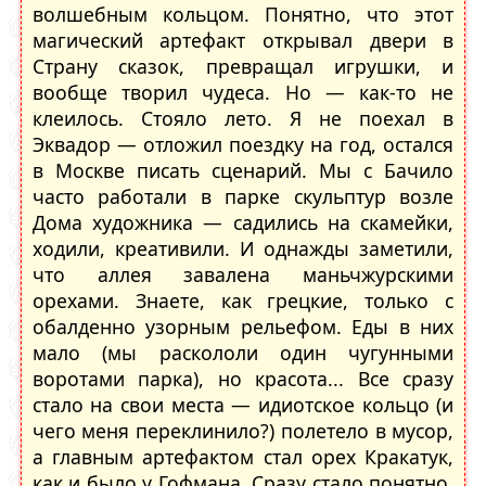
волшебным кольцом. Понятно, что этот
магический артефакт открывал двери в
Cтрану сказок, превращал игрушки, и
вообще творил чудеса. Но — как-то не
клеилось. Стояло лето. Я не поехал в
Эквадор — отложил поездку на год, остался
в Москве писать сценарий. Мы с Бачило
часто работали в парке скульптур возле
Дома художника — садились на скамейки,
ходили, креативили. И однажды заметили,
что аллея завалена маньчжурскими
орехами. Знаете, как грецкие, только с
обалденно узорным рельефом. Еды в них
мало (мы раскололи один чугунными
воротами парка), но красота... Все сразу
стало на свои места — идиотское кольцо (и
чего меня переклинило?) полетело в мусор,
а главным артефактом стал орех Кракатук,
как и было у Гофмана. Сразу стало понятно,