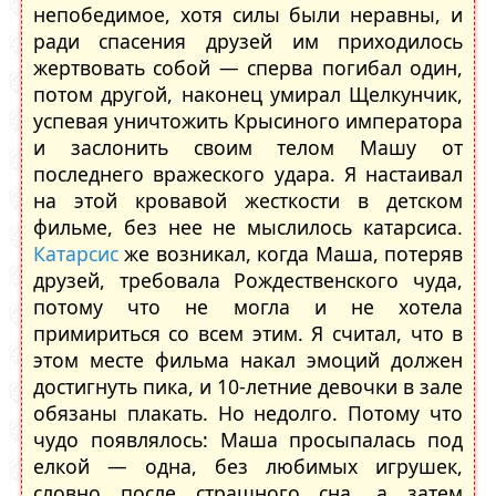
непобедимое, хотя силы были неравны, и
ради спасения друзей им приходилось
жертвовать собой — сперва погибал один,
потом другой, наконец умирал Щелкунчик,
успевая уничтожить Крысиного императора
и заслонить своим телом Машу от
последнего вражеского удара. Я настаивал
на этой кровавой жесткости в детском
фильме, без нее не мыслилось катарсиса.
Катарсис
же возникал, когда Маша, потеряв
друзей, требовала Рождественского чуда,
потому что не могла и не хотела
примириться со всем этим. Я считал, что в
этом месте фильма накал эмоций должен
достигнуть пика, и 10-летние девочки в зале
обязаны плакать. Но недолго. Потому что
чудо появлялось: Маша просыпалась под
елкой — одна, без любимых игрушек,
словно после страшного сна, а затем