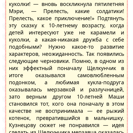
куколки! — вновь воскликнула пятилетняя
Мэри, — Прелесть, какие солдатики!
Прелесть, какое приключение!» Подтянуть
эту сказку к 10-летнему возрасту, когда
детей интересуют уже не карамели и
куколки, а какая-никакая дружба с себе
подобными? Нужно какое-то развитие
характеров, неожиданность. Так появились
следующие черновики. Помню, в одном из
них эффектный поначалу Щелкунчик в
итоге оказывался самовлюбленным
подонком, а любимая кукла-подруга
оказывалась мерзавкой и разлучницей,
зато верным другом 10-летней Маши
становился тот, кого она поначалу в этом
качестве не воспринимала — ее рыжий
котенок, превратившийся в мальчишку.
Кузнецову сюжет не понравился — идея
сделать из Щелкунчика мерзавца оказалась