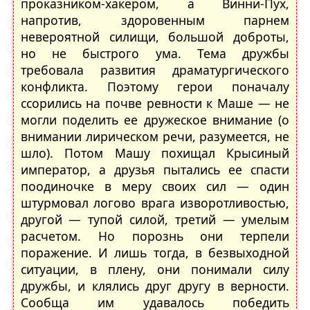
проказником-хакером, а Винни-Пух,
напротив, здоровенным парнем
невероятной силищи, большой доброты,
но не быстрого ума. Тема дружбы
требовала развития драматургического
конфликта. Поэтому герои поначалу
ссорились на почве ревности к Маше — не
могли поделить ее дружеское внимание (о
внимании лирическом речи, разумеется, не
шло). Потом Машу похищал Крысиный
император, а друзья пытались ее спасти
поодиночке в меру своих сил — один
штурмовал логово врага изворотливостью,
другой — тупой силой, третий — умелым
расчетом. Но порознь они терпели
поражение. И лишь тогда, в безвыходной
ситуации, в плену, они понимали силу
дружбы, и клялись друг другу в верности.
Сообща им удавалось победить