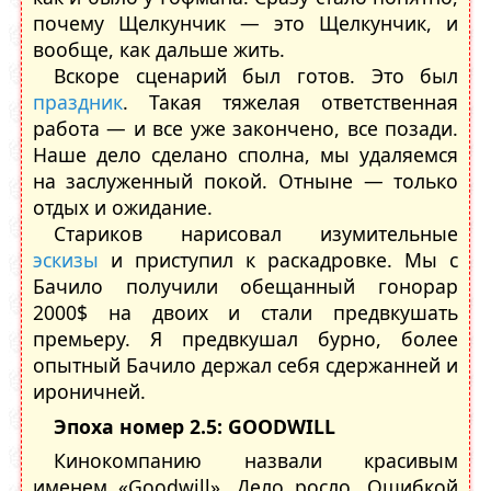
почему Щелкунчик — это Щелкунчик, и
вообще, как дальше жить.
Вскоре сценарий был готов. Это был
праздник
. Такая тяжелая ответственная
работа — и все уже закончено, все позади.
Наше дело сделано сполна, мы удаляемся
на заслуженный покой. Отныне — только
отдых и ожидание.
Стариков нарисовал изумительные
эскизы
и приступил к раскадровке. Мы с
Бачило получили обещанный гонорар
2000$ на двоих и стали предвкушать
премьеру. Я предвкушал бурно, более
опытный Бачило держал себя сдержанней и
ироничней.
Эпоха номер 2.5: GOODWILL
Кинокомпанию назвали красивым
именем «Goodwill». Дело росло. Ошибкой