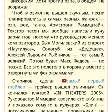
Чайковским. Хотя против рэпа, в общем, не
возражал.
Чтоб мюзикл не вышел скучным, песни
планировались в самых разных жанрах —
рэп, рок, танго, Армстронг, Раммштайн.
Текстов песен мы вообще написали кучу
вариантов, потому что руководство меняло
композиторов. Был Могилевский из старого
«Наутилуса», Сологуб из «ДедУшек»,
Алексей Львович Рыбников — тот самый,
великий. Потом будет Макс Фадеев — но
позже. Все это полетело в корзину вместе с
отвергнутыми фонограммами.
Стариков сделал
самый первый
трейлер
— трейлер вышел отличным. Он
кончался клятвой «IN THEATERS 2005».
Руководство Иммедии свозило его в Канны
и показало кому-то в кулуарах. «Блин! —
воскликнули западные прокатчики на