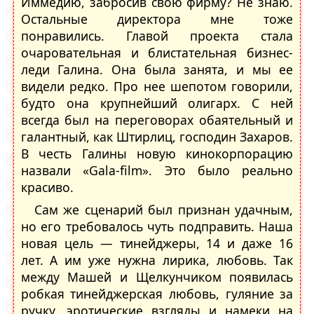
Иммедию, забросив свою фирму? Не знаю.
Остальные директора мне тоже
понравились. Главой проекта стала
очаровательная и блистательная бизнес-
леди Галина. Она была занята, и мы ее
видели редко. Про нее шепотом говорили,
будто она крупнейший олигарх. С ней
всегда был на переговорах обаятельный и
галантный, как Штирлиц, господин Захаров.
В честь Галины новую кинокорпорацию
назвали «Gala-film». Это было реально
красиво.
Сам же сценарий был признан удачным,
но его требовалось чуть подправить. Наша
новая цель — тинейджеры, 14 и даже 16
лет. А им уже нужна лирика, любовь. Так
между Машей и Щелкунчиком появилась
робкая тинейджерская любовь, гуляние за
ручку, эротические взгляды и намеки на