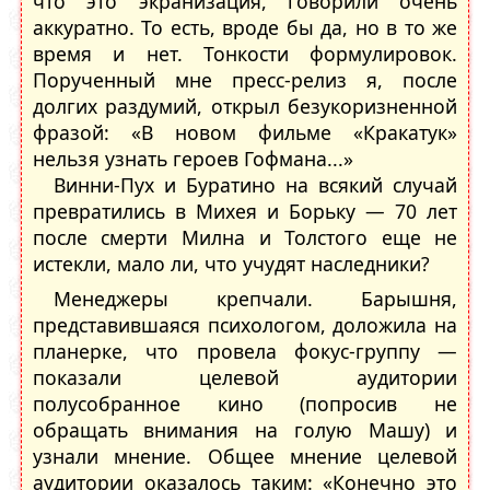
что это экранизация, говорили очень
аккуратно. То есть, вроде бы да, но в то же
время и нет. Тонкости формулировок.
Порученный мне пресс-релиз я, после
долгих раздумий, открыл безукоризненной
фразой: «В новом фильме «Кракатук»
нельзя узнать героев Гофмана...»
Винни-Пух и Буратино на всякий случай
превратились в Михея и Борьку — 70 лет
после смерти Милна и Толстого еще не
истекли, мало ли, что учудят наследники?
Менеджеры крепчали. Барышня,
представившаяся психологом, доложила на
планерке, что провела фокус-группу —
показали целевой аудитории
полусобранное кино (попросив не
обращать внимания на голую Машу) и
узнали мнение. Общее мнение целевой
аудитории оказалось таким: «Конечно это