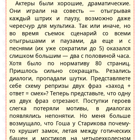
Актеры были хорошие, драматические.
Они играли на совесть — отыгрывая
каждый штрих и паузу, возможно даже
чересчур для мультика. Так или иначе, но
во время съемок сценарий со всеми
отыгрышами и паузами, да еще и с
песнями (их уже сократили до 5) оказался
слишком большим — два с половиной часа.
Хотя было по нормативу 80 страниц.
Пришлось сильно сокращать. Резались
диалоги, пропадали шутки. Представляете
себе схему репризы двух фраз «заход +
ответ = смех»? Теперь представьте, что одну
из двух фраз отрезают. Поступки героев
слегка потеряли мотивы, в диалогах
появлялись непонятки. Но меня больше
возмущало, что Гоша у Старикова почему-
то крушит замок, летая между готических
башен и мостиков на четырехколесном