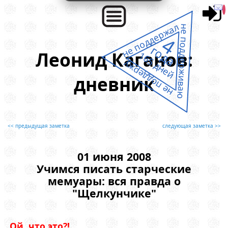
не поддержал
не поддерживаю
4
года
Леонид Каганов:
165 дней
не поддержу
дневник
<< предыдущая заметка
следующая заметка >>
01 июня 2008
Учимся писать старческие
мемуары: вся правда о
"Щелкунчике"
Ой, что это?!