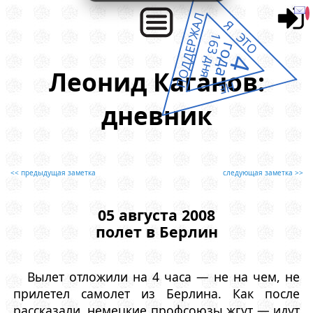
ПОДДЕРЖАЛ
Я ЭТО
163 дня
года
4
Леонид Каганов:
НЕ
дневник
<< предыдущая заметка
следующая заметка >>
05 августа 2008
полет в Берлин
Вылет отложили на 4 часа — не на чем, не
прилетел самолет из Берлина. Как после
рассказали, немецкие профсоюзы жгут — идут