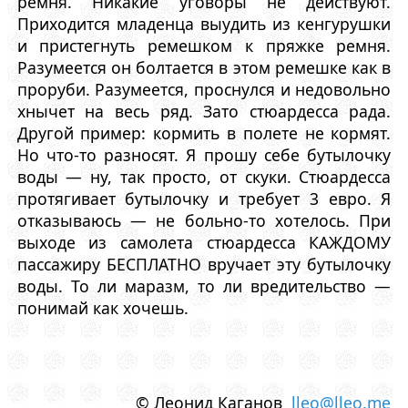
ремня. Никакие уговоры не действуют.
Приходится младенца выудить из кенгурушки
и пристегнуть ремешком к пряжке ремня.
Разумеется он болтается в этом ремешке как в
проруби. Разумеется, проснулся и недовольно
хнычет на весь ряд. Зато стюардесса рада.
Другой пример: кормить в полете не кормят.
Но что-то разносят. Я прошу себе бутылочку
воды — ну, так просто, от скуки. Стюардесса
протягивает бутылочку и требует 3 евро. Я
отказываюсь — не больно-то хотелось. При
выходе из самолета стюардесса КАЖДОМУ
пассажиру БЕСПЛАТНО вручает эту бутылочку
воды. То ли маразм, то ли вредительство —
понимай как хочешь.
© Леонид Каганов
lleo@lleo.me