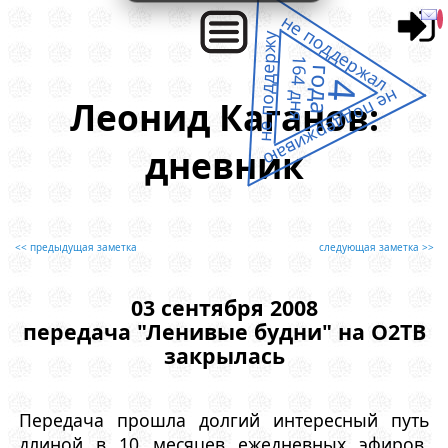
не поддержал
не поддержу
164 дня
года
4
не поддерживаю
Леонид Каганов:
дневник
<< предыдущая заметка
следующая заметка >>
03 сентября 2008
передача "Ленивые будни" на О2ТВ
закрылась
Передача прошла долгий интересный путь
длиной в 10 месяцев ежедневных эфиров.