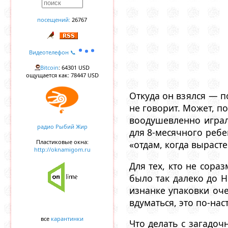
посещений:
26767
Видеотелефон 📞
Bitcoin
: 64301 USD
ощущается как: 78447 USD
Откуда он взялся — п
не говорит. Может, по
воодушевленно играл
радио Рыбий Жир
для 8-месячного ребе
Пластиковые окна:
«отдам, когда выраст
http://oknamigom.ru
Для тех, кто не сора
было так далеко до Н
изнанке упаковки оче
вдуматься, это по-на
все
карантинки
Что делать с загадо