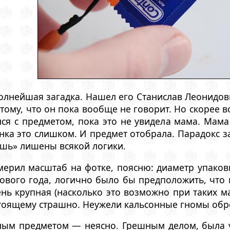
олнейшая загадка. Нашел его Станислав Леонидович
тому, что он пока вообще не говорит. Но скорее в
ся с предметом, пока это не увидела мама. Мама
нка это слишком. И предмет отобрала. Парадокс за
ешь» лишены всякой логики.
змерил масштаб на фотке, поясню: диаметр упаков
ового года, логично было бы предположить, что 
нь крупная (насколько это возможно при таких м
стоящему страшно. Неужели кальсонные гномы обр
чным предметом — неясно. Грешным делом, была у