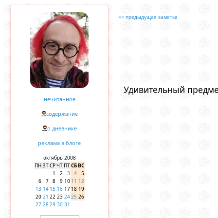
<< предыдущая заметка
Удивительный предме
нечитанное
содержание
о дневнике
реклама в блоге
октябрь 2008
ПН
ВТ
СР
ЧТ
ПТ
СБ
ВС
1
2
3
4
5
6
7
8
9
10
11
12
13
14
15
16
17
18
19
20
21
22
23
24
25
26
27
28
29
30
31