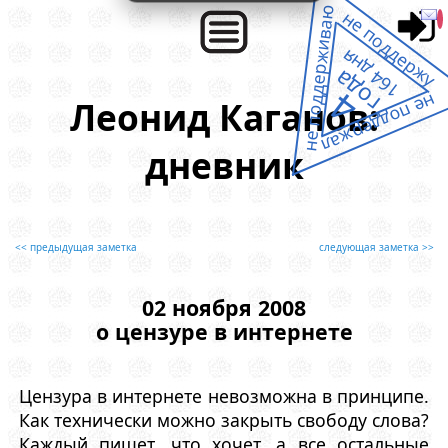
не поддерживаю
не поддержу
164 дня
года
4
не поддержал
Леонид Каганов:
дневник
<< предыдущая заметка
следующая заметка >>
02 ноября 2008
о цензуре в интернете
Цензура в интернете невозможна в принципе.
Как технически можно закрыть свободу слова?
Каждый пишет, что хочет, а все остальные