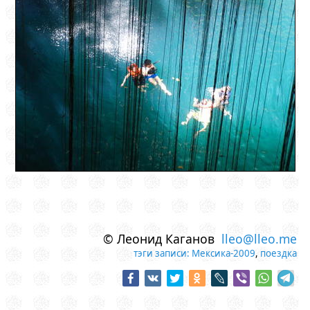
© Леонид Каганов
lleo@lleo.me
тэги записи:
Мексика-2009
,
поездка