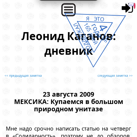
Я ЭТО
4
165 дней
года
ПОДДЕРЖАЛ
Леонид Каганов:
НЕ
дневник
<< предыдущая заметка
следующая заметка >>
23 августа 2009
МЕКСИКА: Купаемся в большом
природном унитазе
Мне надо срочно написать статью на четверг
в «Солидарность», поэтому не до обзоров.