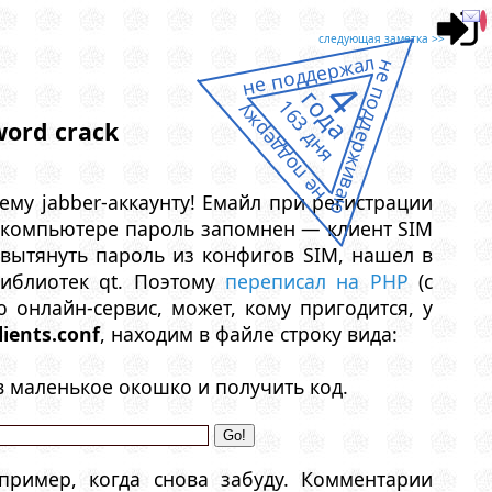
следующая заметка >>
не поддержал
не поддерживаю
4
года
163 дня
не поддержу
word crack
ему jabber-аккаунту! Емайл при регистрации
 на компьютере пароль запомнен — клиент SIM
к вытянуть пароль из конфигов SIM, нашел в
библиотек qt. Поэтому
переписал на PHP
(с
ю онлайн-сервис, может, кому пригодится, у
lients.conf
, находим в файле строку вида:
в маленькое окошко и получить код.
пример, когда снова забуду. Комментарии