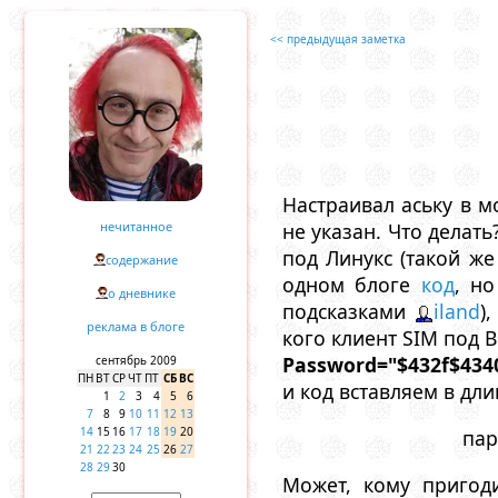
<< предыдущая заметка
Настраивал аську в м
нечитанное
не указан. Что делат
под Линукс (такой же
содержание
одном блоге
код
, н
о дневнике
подсказками
iland
)
реклама в блоге
кого клиент SIM под 
Password="$432f$434
сентябрь 2009
ПН
ВТ
СР
ЧТ
ПТ
СБ
ВС
и код вставляем в дл
1
2
3
4
5
6
7
8
9
10
11
12
13
14
15
16
17
18
19
20
пар
21
22
23
24
25
26
27
28
29
30
Может, кому пригоди