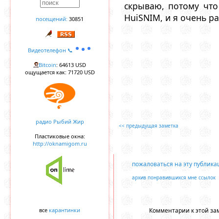
скрываю, потому что
HuiSNIM, и я очень ра
посещений:
30851
Видеотелефон 📞
Bitcoin
: 64613 USD
ощущается как: 71720 USD
радио Рыбий Жир
<< предыдущая заметка
Пластиковые окна:
http://oknamigom.ru
пожаловаться на эту публик
архив понравившихся мне ссылок
Комментарии к этой зам
все
карантинки