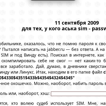
11 сентября 2009
для тех, у кого аська sim - pass
обильнике, оказалось, что не помню пароля к сво
ь? Пытался написать на jabber.ru — без ответа. А
 SIM и под Винду есть). Поискал в интернете, ка
о скомпилировать себе не смог — нет каких-то 
, все заработало. Дай, думаю, в дневнике сверста
Винду или Линукс. Итак, находим в его папке файл
c
0$4330$4351$433b$4354$4324$4345"
инное окошечко. Можно, наоборот, набить пароль 
оль или, наоборот, хэш:
тся, кто волею судеб использует SIM. Мне, на