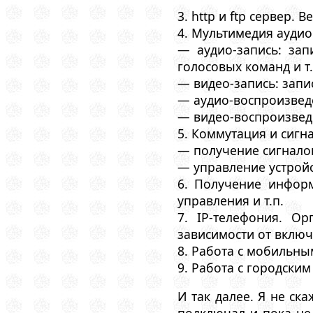
3. http и ftp сервер. В
4. Мультимедия аудио
— аудио-запись: зап
голосовых команд и т.
— видео-запись: запи
— аудио-воспроизвед
— видео-воспроизвед
5. Коммутация и сигн
— получение сигналов
— управление устройс
6. Получение информ
управления и т.п.
7. IP-телефония. О
зависимости от включ
8. Работа с мобильны
9. Работа с городским
И так далее. Я не ск