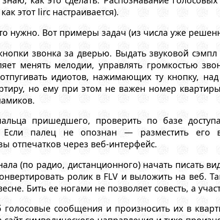
знаю, как это сделать. Распознавание голосовых
ак этот lirc настраивается).
это нужно. Вот примеры задач (из числа уже реше
 кнопки звонка за дверью. Выдать звуковой сэмп
яет менять мелодии, управлять громкостью звонк
отпугивать идиотов, нажимающих ту кнопку, над
ртиру, но ему при этом не важен номер квартиры
намиков.
 пальца пришедшего, проверить по базе доступ
 Если палец не опознан — разместить его в
ы отпечатков через веб-интерфейс.
нала (по радио, дистанционного) начать писать в
конвертировать ролик в FLV и выложить на веб. Та
есне. Бить ее ногами не позволяет совесть, а уча
еб голосовые сообщения и произносить их в квар