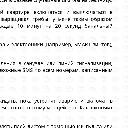
осить разные случайные сэмплы на лестницу.
й квартире включаться и выключаться в
 выращивал грибы, у меня таким образом
аждые 10 минут на 20 секунд банальный
ера и электроники (например, SMART винтов),
ления в санузле или линий сигнализации,
тревожные SMS по всем номерам, записанным
жидать, пока устранят аварию и включат в
чь спать, потому что цейтнот. Как закончит
авлять плей-листом с помощью ИК-пульта или