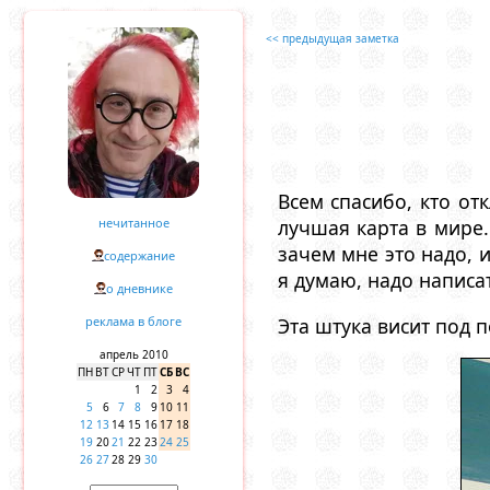
<< предыдущая заметка
Всем спасибо, кто от
нечитанное
лучшая карта в мире.
зачем мне это надо, 
содержание
я думаю, надо написат
о дневнике
Эта штука висит под п
реклама в блоге
апрель 2010
ПН
ВТ
СР
ЧТ
ПТ
СБ
ВС
1
2
3
4
5
6
7
8
9
10
11
12
13
14
15
16
17
18
19
20
21
22
23
24
25
26
27
28
29
30