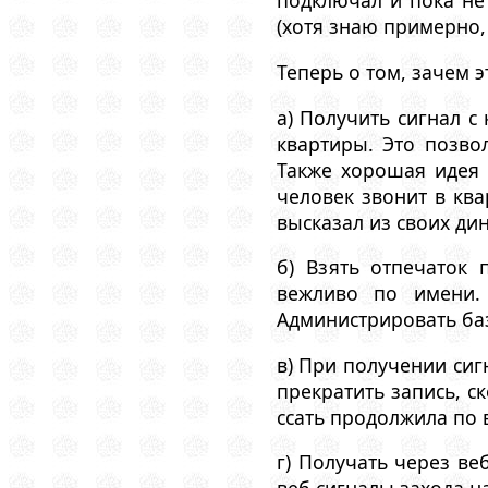
подключал и пока не 
(хотя знаю примерно, к
Теперь о том, зачем 
а) Получить сигнал с
квартиры. Это позвол
Также хорошая идея 
человек звонит в ква
высказал из своих ди
б) Взять отпечаток
вежливо по имени.
Администрировать баз
в) При получении сиг
прекратить запись, с
ссать продолжила по в
г) Получать через в