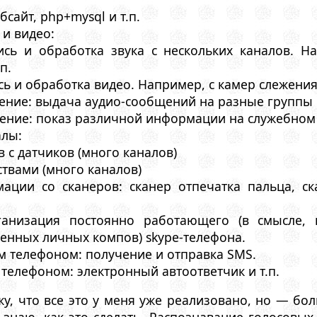
ебсайт, php+mysql и т.п.
 и видео:
ись и обработка звука с нескольких каналов. 
п.
сь и обработка видео. Например, с камер слежения
ение: выдача аудио-сообщений на разные группы 
ение: показ различной информации на служебном
алы:
 с датчиков (много каналов)
твами (много каналов)
ации со сканеров: сканер отпечатка пальца, ск
рганизация постоянно работающего (в смысле, 
енных личных компов) skype-телефона.
м телефоном: получение и отправка SMS.
 телефоном: электронный автоответчик и т.п.
ажу, что все это у меня уже реализовано, но — б