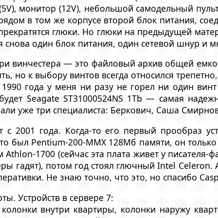
(5V), монитор (12V), небольшой самодельный пульт
рядом в том же корпусе второй блок питания, соед
прекратятся глюки. Но глюки на предыдущей матери
я снова один блок питания, один сетевой шнур и м
три винчестера — это файловый архив общей емко
ть, но к выбору винтов всегда относился трепетно,
С 1990 года у меня ни разу не горел ни один ви
 будет Seagate ST31000524NS 1Tb — самая надежн
зали уже три специалиста: Беркович, Саша Смирнов
 с 2001 года. Когда-то его первый прообраз ус
то был Pentium-200-MMX 128Мб памяти, он только
 Athlon-1700 (сейчас эта плата живет у писателя-
еры гадят), потом год стоял глючный Intel Celeron. 
еративки. Не знаю точно, что это, но спасибо Casp
ты. Устройств в сервере 7:
 колонки внутри квартиры, колонки наружу квар