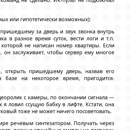
 команд не сделано. ИК-пульт не подключал
нных или гипотетически возможных):
л пришедшему за дверь и звук звонка внутрь
а в разное время суток, вести логи и т.п.
 которой не написан номер квартиры. Если
, он заслуживает, чтобы сервер ему многое
а, открыть пришедшему дверь, назвав его
 базе на некоторое время, пригодится.
идеоролик с камеры, по окончании сигнала —
к я ловил ссущую бабку в лифте. Кстати, она
стковый тоже не может ничего посоветовать.
тире речевым синтезатором. Получать через