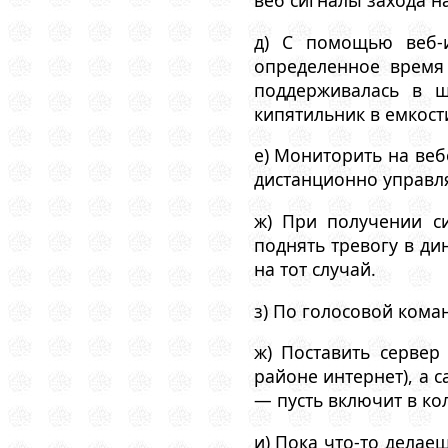
веб сигналы захода н
д) С помощью веб-и
определенное время
поддерживалась в 
кипятильник в емкост
e) Мониторить на веб
дистанционно управля
ж) При получении си
поднять тревогу в д
на тот случай.
з) По голосовой коман
ж) Поставить сервер
районе интернет), а 
— пусть включит в ко
и) Пока что-то делае