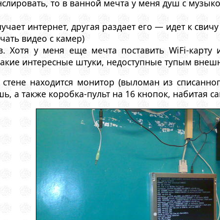
слировать, то в ванной мечта у меня душ с музыко
учает интернет, другая раздает его — идет к свичу
чать видео с камер)
в. Хотя у меня еще мечта поставить WiFi-карту 
-какие интересные штуки, недоступные тупым внеш
 стене находится монитор (выломан из списанног
шь, а также коробка-пульт на 16 кнопок, набитая 