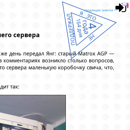
следующая заметка >>
Я ЭТО
ПОДДЕРЖАЛ
164 дня
года
4
его сервера
НЕ
т же день передал Янг: старый Matrox AGP —
 в комментариях возникло столько вопросов,
то сервера маленькую коробочку свича, что,
дит так: