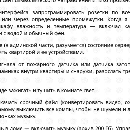
а сайт символического направления и тихо произн
нтерфейса запрограммировать розетки по все
 или через определенные промежутки. Когда я
шкафу влажность и температура — включал к
и с водой и обычный фен.
е (в админской части, разумеется) состояние серв
ть квартирой и ее устройствами.
гнала от пожарного датчика или датчика затоп
инамиках внутри квартиры и снаружи, разослать 
де зажигать и тушить в комнате свет.
 качать срочный файл (конвертировать видео, о
самому выключить все компы, чтобы не шумели и ле
лонках музыку.
шь в доме — включить музыку (архив 200 Гб). Упр