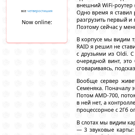
внешний WiFi-роутер 
все
четверостишия
Одно время я ставил 
разгрузить первый и 
Now online:
Поэтому сейчас у мен
В корпусе мы видим 
RAID я решил не стави
с друзьями из Oldi. 
очередной винт, это
сговариваясь, подска
Вообще сервер живет
Семеняка. Поначалу э
Потом AMD-700, потом
в ней нет, а контролл
процессорное с 2Гб оп
В слотах мы видим кар
— 3 звуковые карты: