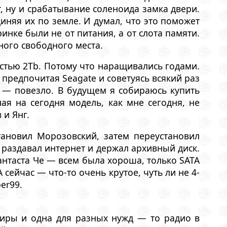
, ну и срабатывание соленоида замка двери.
иняя их по земле. И думал, что это поможет
нке были не от питания, а от слота памяти.
ного свободного места.
стью 2Tb. Потому что наращивались годами.
 предпочитая Seagate и советуясь всякий раз
нт — повезло. В будущем я собираюсь купить
ая на сегодня модель, как мне сегодня, не
 и Янг.
тановил Морозовский, затем переустановил
 раздавал интернет и держал архивный диск.
фантаста Че — всем была хороша, только SATA
А сейчас — что-то очень крутое, чуть ли не 4-
er99.
тиры и одна для разных нужд — то радио в