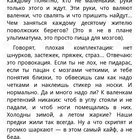
Каждому понятно, кто не маленький: руки
только этого и ждут. Эти руки, что валяют
валенки, что свалять и что пришить найдут...
Чем заняться каждому десятому жителю
поволжских берегов? (Это я не в плане
ультиматума, это просто пища для мозгов).
Говорят, плохая комплектация: нет
шнурков, застежек, пряжек, страз... Отвечаю:
это провокация. Если ты не лох, не пидарас,
если ты пацан с мозгами четкими, и тебе
понятия близки, то обвесишь сам как надо
четками и наклеишь стикер на носки. И
нормально. Да и много надо ли? К валенкам
претензий никаких: чтоб в углу стояли и не
падали, и чтоб ноги помещались в них.
Холодны зимой, а летом жаркие? Наши
предки жили так всегда. Ну а что скрипят и
громко шаркают — в этом самый кайф, а не
беда.