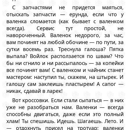
С запчастями не придется маяться,
отыскать запчасти — ерунда, если что у
валенка сломается (как бывает с валенком
всегда). Сервис тут простой, не
навороченный. Валенок недорого, за час,
вам починят на любой обочине — по пути, за
сутки восемь раз. Треснула галоша? Пятка
выпала? Войлок расползается по швам? Что
бы ни сгнило и ни рассыпалось — за копейки
все починят вам! С валенком и чайник станет
мастером: наступил ты, скажем, на штырек. И
галошу сам заклеишь пластырем! А сапог —
никак, сдавай в ларек!
Вот кроссовки. Если стали сыпаться — в них
уже не разобраться нам. Валенки — всегда
способны двигаться, даже если это полный
хлам! Ты спешишь. Идешь. Шагаешь. Лето. И
— отдохнуть присел на тротуар: валенки