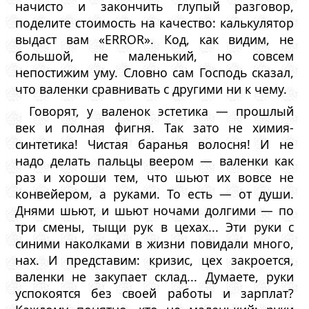
начисто и закончить глупый разговор,
поделите стоимость на качество: калькулятор
выдаст вам «ERROR». Код, как видим, не
большой, не маленький, но совсем
непостижим уму. Словно сам Господь сказал,
что валенки сравнивать с другими ни к чему.
Говорят, у валенок эстетика — прошлый
век и полная фигня. Так зато не химия-
синтетика! Чистая баранья волосня! И не
надо делать пальцы веером — валенки как
раз и хороши тем, что шьют их вовсе не
конвейером, а руками. То есть — от души.
Днями шьют, и шьют ночами долгими — по
три смены, тыщи рук в цехах... Эти руки с
синими наколками в жизни повидали много,
нах. И представим: кризис, цех закроется,
валенки не закупает склад... Думаете, руки
успокоятся без своей работы и зарплат?