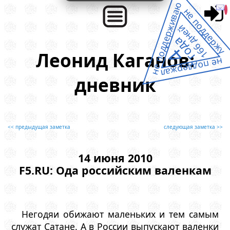
не поддерживаю
не поддержу
166 дней
года
4
Леонид Каганов:
не поддержал
дневник
<< предыдущая заметка
следующая заметка >>
14 июня 2010
F5.RU: Ода российским валенкам
Негодяи обижают маленьких и тем самым
служат Сатане. А в России выпускают валенки