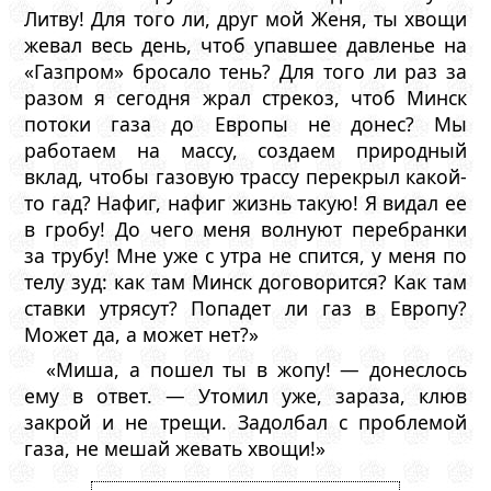
Литву! Для того ли, друг мой Женя, ты хвощи
жевал весь день, чтоб упавшее давленье на
«Газпром» бросало тень? Для того ли раз за
разом я сегодня жрал стрекоз, чтоб Минск
потоки газа до Европы не донес? Мы
работаем на массу, создаем природный
вклад, чтобы газовую трассу перекрыл какой-
то гад? Нафиг, нафиг жизнь такую! Я видал ее
в гробу! До чего меня волнуют перебранки
за трубу! Мне уже с утра не спится, у меня по
телу зуд: как там Минск договорится? Как там
ставки утрясут? Попадет ли газ в Европу?
Может да, а может нет?»
«Миша, а пошел ты в жопу! — донеслось
ему в ответ. — Утомил уже, зараза, клюв
закрой и не трещи. Задолбал с проблемой
газа, не мешай жевать хвощи!»