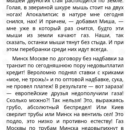
мышей двуногих стая расплодится по земле.
Голая, в звериной шкуре мышь стоит на двух
ногах! Апокалипсис в натуре мне сегодня
снился, нах! И причем, — добавил Миша, —
мне уже в который раз снится, будто эти
мыши из земли качают газ. Наши, так
сказать, останки мыши тянут без стыда. И при
этом перебранки среди них идут всегда.
Минск Москве по договору без надбавки за
транзит по сегодняшнюю пору недовыплатил
кредит! Вероломно поднял ставки с криками
«мое, не трожь!» и по оптовой надбавке, сука,
не провел платеж! В результате — вот зараза!
— европейские друзья недополучили газа!
Сколько можно?! Так нельзя! Это, выражаясь
грубо, абсолютный беспредел! Или Киев
сверлит трубы или Минск на вентиль сел! Это
подло, это низко и противно естеству! Газ
Москвы по трубам Минска недовыпихнут в