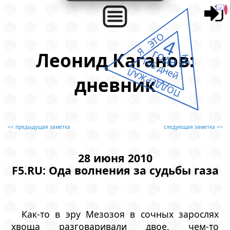
Я ЭТО
4
года
Леонид Каганов:
НЕ
166 дней
ПОДДЕРЖАЛ
дневник
<< предыдущая заметка
следующая заметка >>
28 июня 2010
F5.RU: Ода волнения за судьбы газа
Как-то в эру Мезозоя в сочных зарослях
хвоща разговаривали двое, чем-то