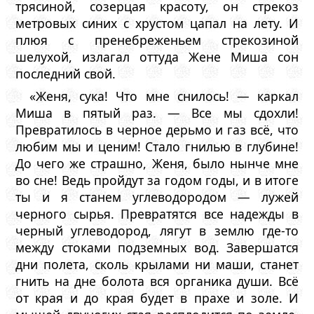
трясиной, созерцая красоту, он стрекоз
метровых синих с хрустом цапал на лету. И
плюя с пренебреженьем стрекозиной
шелухой, излагал оттуда Жене Миша сон
последний свой.
«Женя, сука! Что мне снилось! — каркал
Миша в пятый раз. — Все мы сдохли!
Превратилось в черное дерьмо и газ всё, что
любим мы и ценим! Стало гнилью в глубине!
До чего же страшно, Женя, было нынче мне
во сне! Ведь пройдут за годом годы, и в итоге
ты и я станем углеводородом — лужей
черного сырья. Превратятся все надежды в
черный углеводород, лягут в землю где-то
между стоками подземных вод. Завершатся
дни полета, сколь крылами ни маши, станет
гнить на дне болота вся органика души. Всё
от края и до края будет в прахе и золе. И