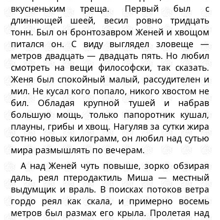
вкусненьким треща. Первый был с
длиннющей шеей, весил ровно тридцать
тонн. Был он бронтозавром Женей и хвощом
питался он. С виду выглядел зловеще —
метров двадцать — двадцать пять. Но любил
смотреть на вещи философски, так сказать.
Женя был спокойный малый, рассудителен и
мил. Не кусал кого попало, никого хвостом не
бил. Обладая крупной тушей и набрав
большую мощь, только папоротник кушал,
плауны, грибы и хвощ. Нагуляв за сутки жира
сотню новых килограмм, он любил над сутью
мира размышлять по вечерам.
А над Женей чуть повыше, зорко обзирая
даль, реял птеродактиль Миша — местный
выдумщик и враль. В поисках потоков ветра
гордо реял как скала, и примерно восемь
метров был размах его крыла. Пролетая над