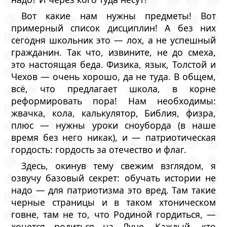
Вот какие нам нужны предметы! Вот
примерный список дисциплин! А без них
сегодня школьник это — лох, а не успешный
гражданин. Так что, извините, не до смеха,
это настоящая беда. Физика, язык, Толстой и
Чехов — очень хорошо, да не туда. В общем,
всё, что предлагает школа, в корне
реформировать пора! Нам необходимы:
жвачка, кола, калькулятор, Библия, физра,
плюс — нужны уроки сноуборда (в наше
время без него никак), и — патриотическая
гордость: гордость за отечество и флаг.
Здесь, окинув тему свежим взглядом, я
озвучу базовый секрет: обучать истории не
надо — для патриотизма это вред. Там такие
черные страницы и в таком хтоническом
говне, там не то, что Родиной гордиться, —
хочется родиться на Луне. Каждый, кто