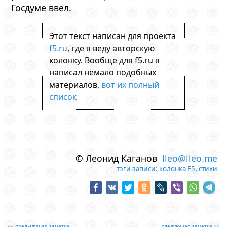
Госдуме ввел.
Этот текст написан для проекта
f5.ru
, где я веду авторскую
колонку. Вообще для f5.ru я
написал немало подобных
материалов,
вот их полный
список
© Леонид Каганов
lleo@lleo.me
тэги записи:
колонка F5
,
стихи
<< предыдущая заметка
следующая заметка >>