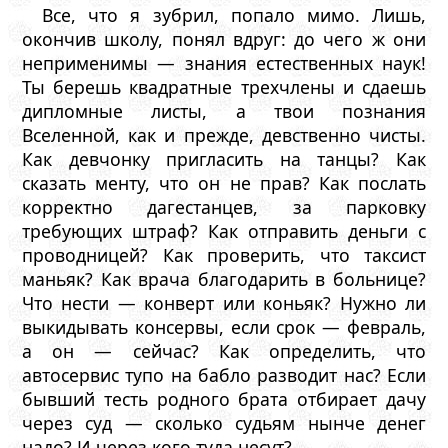
Все, что я зубрил, попало мимо. Лишь,
окончив школу, понял вдруг: до чего ж они
неприменимы — знания естественных наук!
Ты берешь квадратные трехчлены и сдаешь
дипломные листы, а твои познания
Вселенной, как и прежде, девственно чисты.
Как девчонку пригласить на танцы? Как
сказать менту, что он не прав? Как послать
корректно дагестанцев, за парковку
требующих штраф? Как отправить деньги с
проводницей? Как проверить, что таксист
маньяк? Как врача благодарить в больнице?
Что нести — конверт или коньяк? Нужно ли
выкидывать консервы, если срок — февраль,
а он — сейчас? Как определить, что
автосервис тупо на бабло разводит нас? Если
бывший тесть родного брата отбирает дачу
через суд — сколько судьям нынче денег
надо? И через кого туда несут?