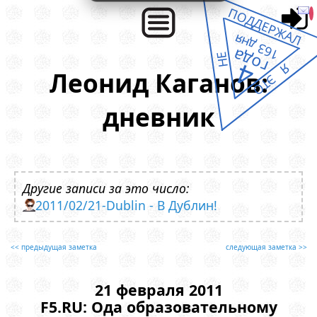
ПОДДЕРЖАЛ
163 дня
года
НЕ
4
Я ЭТО
Леонид Каганов:
дневник
Другие записи за это число:
2011/02/21-Dublin - В Дублин!
<< предыдущая заметка
следующая заметка >>
21 февраля 2011
F5.RU: Ода образовательному