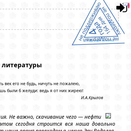
не поддерживаю
не поддержу
164 дня
года
4
не поддержал
следующая заметка >>
д литературы
ть век его не будь, ничуть не пожалею,
шь были б желуди: ведь я от них жирею!
И.А.Крылов
я. Не важно, скачивание чего — нефти
этом сегодня строится вся наша довольно
 наше время переходом в некую Эру Водолея.