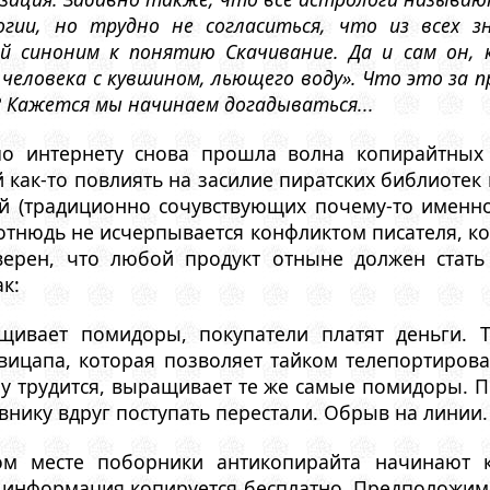
гии, но трудно не согласиться, что из всех з
й синоним к понятию Скачивание. Да и сам он, к
 человека с кувшином, льющего воду». Что это за 
? Кажется мы начинаем догадываться...
по интернету снова прошла волна копирайтных 
 как-то повлиять на засилие пиратских библиотек
ей (традиционно сочувствующих почему-то именно
отнюдь не исчерпывается конфликтом писателя, кот
уверен, что любой продукт отныне должен стат
к:
щивает помидоры, покупатели платят деньги. 
вицапа, которая позволяет тайком телепортирова
у трудится, выращивает те же самые помидоры. П
овнику вдруг поступать перестали. Обрыв на линии
м месте поборники антикопирайта начинают кр
информация копируется бесплатно. Предположим, 