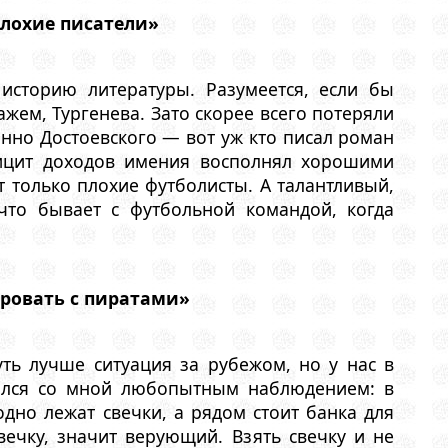
плохие писатели»
историю литературы. Разумеется, если бы
ажем, Тургенева. Зато скорее всего потеряли
бенно Достоевского — вот уж кто писал роман
ицит доходов имения восполнял хорошими
т только плохие футболисты. А талантливый,
что бывает с футбольной командой, когда
ировать с пиратами»
уть лучше ситуация за рубежом, но у нас в
лился со мной любопытным наблюдением: в
одно лежат свечки, а рядом стоит банка для
вечку, значит верующий. Взять свечку и не