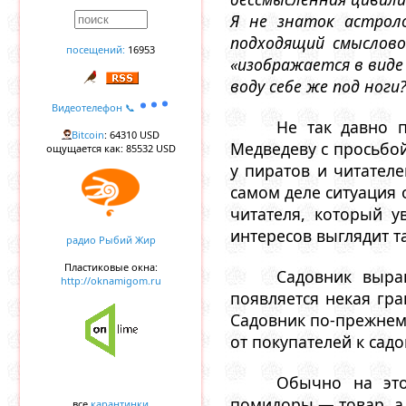
Я не знаток астроло
подходящий смыслово
посещений:
16953
«изображается в виде
воду себе же под ноги
Видеотелефон 📞
Не так давно 
Bitcoin
: 64310 USD
Медведеву с просьбой
ощущается как: 85532 USD
у пиратов и читател
самом деле ситуация 
читателя, который 
интересов выглядит та
радио Рыбий Жир
Пластиковые окна:
Садовник выра
http://oknamigom.ru
появляется некая гра
Садовник по-прежнем
от покупателей к сад
Обычно на это
помидоры — товар, а 
все
карантинки