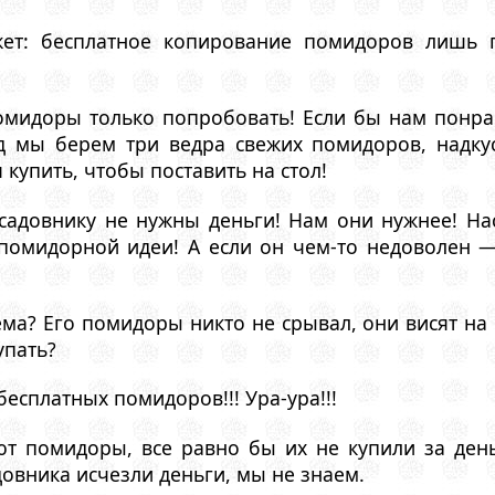
ет: бесплатное копирование помидоров лишь 
идоры только попробовать! Если бы нам понрав
д мы берем три ведра свежих помидоров, надк
купить, чтобы поставить на стол!
адовнику не нужны деньги! Нам они нужнее! На
омидорной идеи! А если он чем-то недоволен — 
а? Его помидоры никто не срывал, они висят на в
упать?
бесплатных помидоров!!! Ура-ура!!!
ют помидоры, все равно бы их не купили за ден
довника исчезли деньги, мы не знаем.