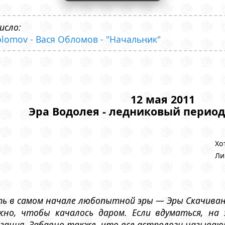
исло:
blomov - Вася Обломов - "Начальник"
12 мая 2011
Эра Водолея - ледниковый перио
Хо
Ли
ь в самом начале любопытной эры — Эры Скачивани
о, чтобы качалось даром. Если вдуматься, на 
зация. Забавно также, что все астрологи называют