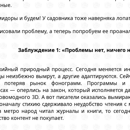
сные.
доры и будем! У садовника тоже наверняка лопата 
исовали проблему, а теперь попробуем ее проана
Заблуждение 1: «Проблемы нет, ничего 
хийный природный процесс. Сегодня меняется и
 неизбежно вымрут, а другие адаптируются. Сейч
, потеряв рынок фонограмм. Программы и 
сах — оперлись на закон, который исполняется да
овомодного 3D. А вот писатели оказались вымира
оначалу стихию сдерживало неудобство чтения с 
в метро народ читал журналы и книги, то сегодн
во контент не покупает.