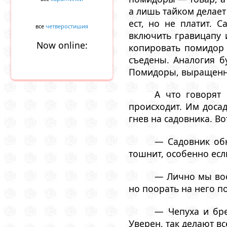
а лишь тайком делает
ест, но не платит. 
все
четверостишия
включить гравицапу 
Now online:
копировать помидор 
съедены. Аналогия б
Помидоры, выращенны
А что говорят
происходит. Им доса
гнев на садовника. Во
— Садовник обн
тошнит, особенно есл
— Лично мы воо
но поорать на него 
— Чепуха и бре
Уверен, так делают вс