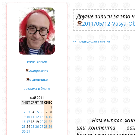
Другие записи за это ч
2011/05/12-Vasya-O
<< предыдущая заметка
нечитанное
содержание
о дневнике
реклама в блоге
май 2011
ПН
ВТ
СР
ЧТ
ПТ
СБ
ВС
1
2
3
4
5
6
7
8
9
10
11
12
13
14
15
Нам выпало жит
16
17
18
19
20
21
22
или контента — важн
23
24
25
26
27
28
29
30
31
бессмысленная цивили