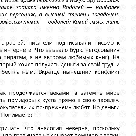
наков зодиака именно Водолей — наиболее
ак персонаж, в высшей степени загадочен:
профессия такая — водолей? Какой смысл лить
страстей: писатели подписывали письмо к
 в интернете. Что вызвало бурю негодования
 пиратам, а не авторам любимых книг). На
орый хочет получать деньги за свой труд, и
ь бесплатным. Вкратце нынешний конфликт
Так продолжается веками, а затем в мире
ть помидоры с куста прямо в свою тарелку.
окупатели их по-прежнему любят. Но деньги
. Понимаете?
ичать, что аналогия неверна, поскольку
что гравицапа не срывает помидор с ветки,