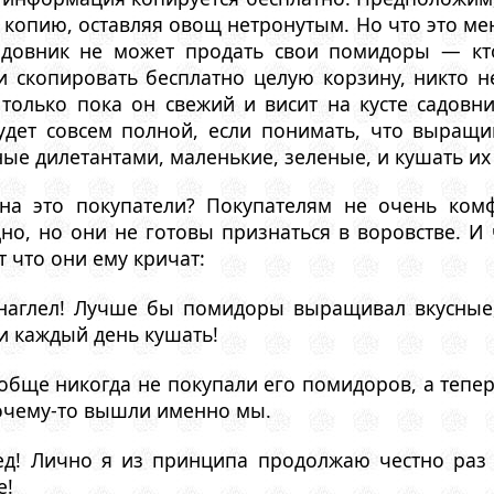
 копию, оставляя овощ нетронутым. Но что это мен
Садовник не может продать свои помидоры — кт
и скопировать бесплатно целую корзину, никто н
только пока он свежий и висит на кусте садов
удет совсем полной, если понимать, что выращ
е дилетантами, маленькие, зеленые, и кушать их
 на это покупатели? Покупателям не очень ко
дно, но они не готовы признаться в воровстве. 
т что они ему кричат:
аглел! Лучше бы помидоры выращивал вкусные, 
и каждый день кушать!
бще никогда не покупали его помидоров, а теперь
почему-то вышли именно мы.
д! Лично я из принципа продолжаю честно раз 
е!