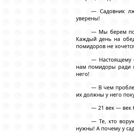
— Садовник лж
уверены!
— Мы берем пом
Каждый день на обе
помидоров не хочется 
— Настоящему с
нам помидоры ради п
него!
— В чем проблем
их должны у него пок
— 21 век — век 
— Те, кто вору
нужны! А почему у са