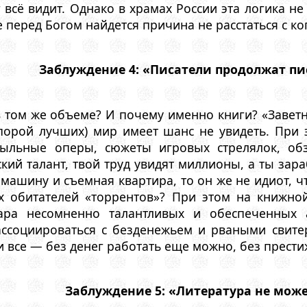
г всё видит. Однако в храмах России эта логика н
 перед Богом найдется причина не расстаться с ко
Заблуждение 4: «Писатели продолжат пис
в том же объеме? И почему именно книги? «Заветн
(порой лучших) мир имеет шанс не увидеть. При 
ыльные оперы, сюжеты игровых стрелялок, обз
кий талант, твой труд увидят миллионы, а ты зар
а машину и съемная квартира, то он же не идиот, 
х обитателей «торрентов»? При этом на книжной
ра несомненно талантливых и обеспеченных 
ассоциироваться с безденежьем и рваными свитер
и все — без денег работать еще можно, без прести
Заблуждение 5: «Литература не мож