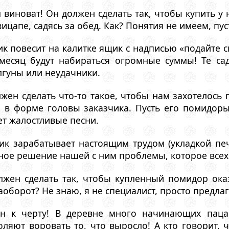
 виноват! Он должен сделать так, чтобы купить у
ицапе, садясь за обед. Как? Понятия не имеем, пус
к повесит на калитке ящик с надписью «подайте с
месяц будут набираться огромные суммы! Те са
лгуны или неудачники.
жен сделать что-то такое, чтобы нам захотелось 
в форме головы заказчика. Пусть его помидоры 
ет жалостливые песни.
ик зарабатывает настоящим трудом (укладкой печ
ное решение нашей с ним проблемы, которое всех
жен сделать так, чтобы купленный помидор оказ
аоборот? Не знаю, я не специалист, просто предла
 к черту! В деревне много начинающих пацан
яют воровать то, что выросло! А кто говорит, ч