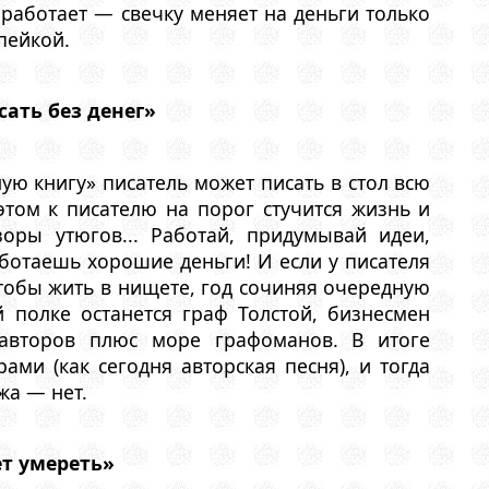
е работает — свечку меняет на деньги только
пейкой.
ать без денег»
ую книгу» писатель может писать в стол всю
этом к писателю на порог стучится жизнь и
оры утюгов... Работай, придумывай идеи,
аботаешь хорошие деньги! И если у писателя
чтобы жить в нищете, год сочиняя очередную
 полке останется граф Толстой, бизнесмен
авторов плюс море графоманов. В итоге
ами (как сегодня авторская песня), и тогда
жа — нет.
ет умереть»