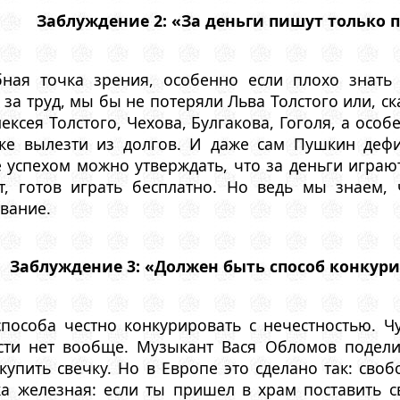
Заблуждение 2: «За деньги пишут только 
ная точка зрения, особенно если плохо знать 
за труд, мы бы не потеряли Льва Толстого или, ск
ексея Толстого, Чехова, Булгакова, Гоголя, а осо
ке вылезти из долгов. И даже сам Пушкин деф
 успехом можно утверждать, что за деньги играю
, готов играть бесплатно. Но ведь мы знаем, 
вание.
Заблуждение 3: «Должен быть способ конкур
способа честно конкурировать с нечестностью. Ч
ности нет вообще. Музыкант Вася Обломов поде
пить свечку. Но в Европе это сделано так: своб
ка железная: если ты пришел в храм поставить с