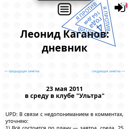
Я ПРОТИВ
Я ПРОТИВ
164 дня
года
4
Я ПРОТИВ
Леонид Каганов:
дневник
<< предыдущая заметка
следующая заметка >>
23 мая 2011
в среду в клубе "Ультра"
UPD: В связи с недопониманием в комментах,
уточняю:
1) Всё состоится по плану — завтра, среда, 25