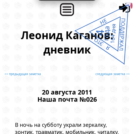
НЕ
ПОДДЕРЖАЛ
164 дня
года
Леонид Каганов:
4
Я ЭТО
дневник
<< предыдущая заметка
следующая заметка >>
20 августа 2011
Наша почта №026
В ночь на субботу украли зеркалку,
зонтик, травматик, мобильник, читалку,