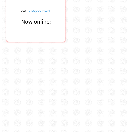
все
четверостишия
Now online: