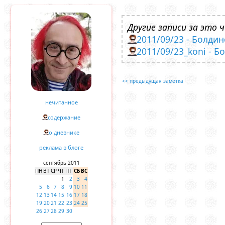
Другие записи за это ч
2011/09/23 - Болдин
2011/09/23_koni - Б
<< предыдущая заметка
нечитанное
содержание
о дневнике
реклама в блоге
сентябрь 2011
ПН
ВТ
СР
ЧТ
ПТ
СБ
ВС
1
2
3
4
5
6
7
8
9
10
11
12
13
14
15
16
17
18
19
20
21
22
23
24
25
26
27
28
29
30