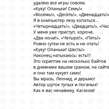
удаляю все игры совсем.
«Куку! Опаньки! Семь!»
«Восемь!», «Десять!», «Двенадцать!
Я в компьютер лезу копаться...
«Четырнадцать!», «Двадцать!», «Час
У меня уже приступ, короче.
«Два ночи!», «Четыре!», «Пять!»
Ровно сутки не есть и не спать!
«Куку! Опаньки! Шесть!»
Наконец натыкаюсь: есть!!!
Это скриптик на несколько байтов
в дневнике вашем сраном, на сайте
и оно там кукует само!
Вы мразь, Леонид, и дерьмо!
Автор шуток тупых и поганых!
Как я вас ненавижу, Каганов!