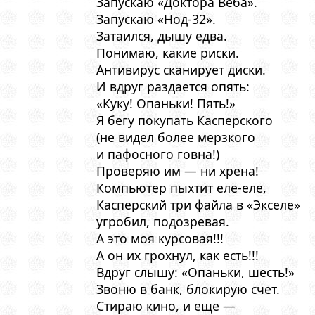
Запускаю «Доктора Веба».
Запускаю «Нод-32».
Затаился, дышу едва.
Понимаю, какие риски.
Антивирус сканирует диски.
И вдруг раздается опять:
«Куку! Опаньки! Пять!»
Я бегу покупать Касперского
(не видел более мерзкого
и пафосного говна!)
Проверяю им — ни хрена!
Компьютер пыхтит еле-еле,
Касперский три файла в «Экселе»
угробил, подозревая.
А это моя курсовая!!!
А он их грохнул, как есть!!!
Вдруг слышу: «Опаньки, шесть!»
Звоню в банк, блокирую счет.
Стираю кино, и еще —