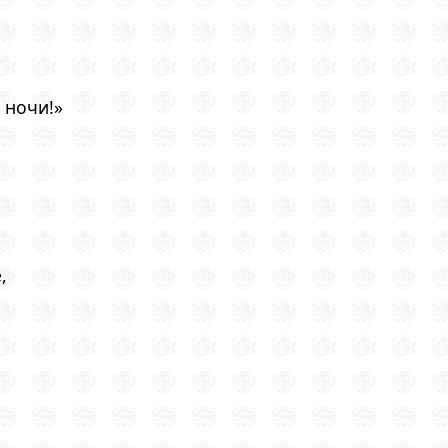
»
 ночи!»
,