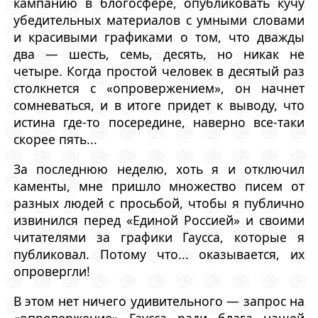
кампанию в блогосфере, опубликовать кучу
убедительных материалов с умными словами
и красивыми графиками о том, что дважды
два — шесть, семь, десять, но никак не
четыре. Когда простой человек в десятый раз
столкнется с «опровержением», он начнет
сомневаться, и в итоге придет к выводу, что
истина где-то посередине, наверно все-таки
скорее пять...
За последнюю неделю, хоть я и отключил
каменты, мне пришло множество писем от
разных людей с просьбой, чтобы я публично
извинился перед «Единой Россией» и своими
читателями за графики Гаусса, которые я
публиковал. Потому что... оказывается, их
опровергли!
В этом нет ничего удивительного — запрос на
«опровержение» Гаусса ради блага нашей