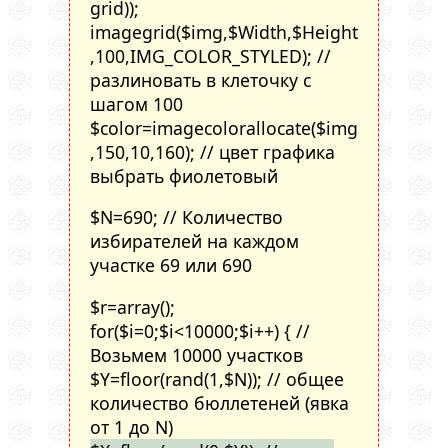
grid));
imagegrid($img,$Width,$Height
,100,IMG_COLOR_STYLED); //
разлиновать в клеточку с
шагом 100
$color=imagecolorallocate($img
,150,10,160); // цвет графика
выбрать фиолетовый
$N=690; // Количество
избирателей на каждом
участке 69 или 690
$r=array();
for($i=0;$i<10000;$i++) { //
Возьмем 10000 участков
$Y=floor(rand(1,$N)); // общее
количество бюллетеней (явка
от 1 до N)