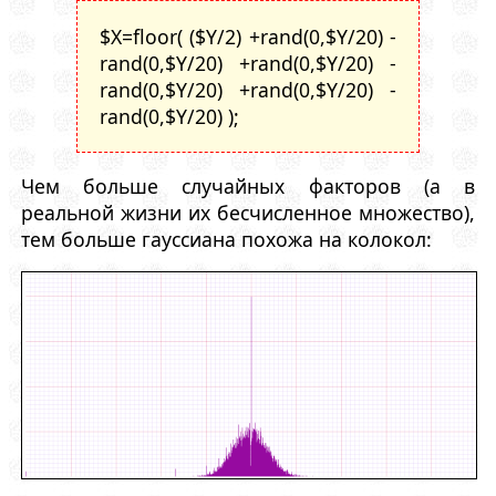
$X=floor( ($Y/2) +rand(0,$Y/20) -
rand(0,$Y/20) +rand(0,$Y/20) -
rand(0,$Y/20) +rand(0,$Y/20) -
rand(0,$Y/20) );
Чем больше случайных факторов (а в
реальной жизни их бесчисленное множество),
тем больше гауссиана похожа на колокол: