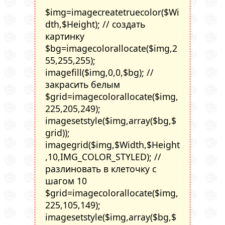
$img=imagecreatetruecolor($Wi
dth,$Height); // создать
картинку
$bg=imagecolorallocate($img,2
55,255,255);
imagefill($img,0,0,$bg); //
закрасить белым
$grid=imagecolorallocate($img,
225,205,249);
imagesetstyle($img,array($bg,$
grid));
imagegrid($img,$Width,$Height
,10,IMG_COLOR_STYLED); //
разлиновать в клеточку с
шагом 10
$grid=imagecolorallocate($img,
225,105,149);
imagesetstyle($img,array($bg,$