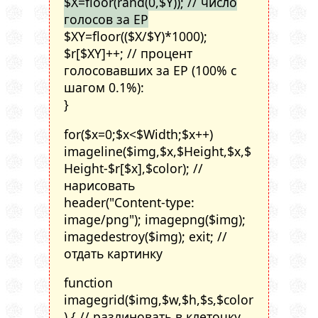
$X=floor(rand(0,$Y)); // число
голосов за ЕР
$XY=floor(($X/$Y)*1000);
$r[$XY]++; // процент
голосовавших за ЕР (100% с
шагом 0.1%):
}
for($x=0;$x<$Width;$x++)
imageline($img,$x,$Height,$x,$
Height-$r[$x],$color); //
нарисовать
header("Content-type:
image/png"); imagepng($img);
imagedestroy($img); exit; //
отдать картинку
function
imagegrid($img,$w,$h,$s,$color
) { // разлиновать в клеточку