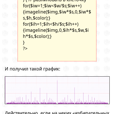
for($iw=1;$iw<$w/$s;$iw++)
{imageline($img,$iw*$s,0,$iw*$
s,$h,$color);}
for($ih=1;$ih<$h/$s;$ih++)
{imageline($img,0,$ih*$s,$w,$i
h*$s,$color);}
}
?>
И получил такой график:
Действительно, если на неких «избирательных