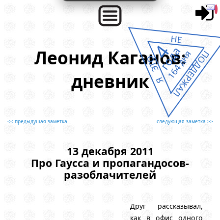
НЕ
4
года
Леонид Каганов:
164 дня
ПОДДЕРЖАЛ
Я ЭТО
дневник
<< предыдущая заметка
следующая заметка >>
13 декабря 2011
Про Гаусса и пропагандосов-
разоблачителей
Друг рассказывал,
как в офис одного