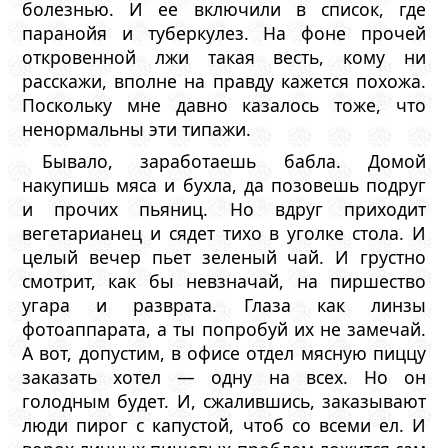
болезнью. И ее включили в список, где
паранойя и туберкулез. На фоне прочей
откровенной лжи такая весть, кому ни
расскажи, вполне на правду кажется похожа.
Поскольку мне давно казалось тоже, что
ненормальны эти типажи.
Бывало, заработаешь бабла. Домой
накупишь мяса и бухла, да позовешь подруг
и прочих пьяниц. Но вдруг приходит
вегетарианец и сядет тихо в уголке стола. И
целый вечер пьет зеленый чай. И грустно
смотрит, как бы невзначай, на пиршество
угара и разврата. Глаза как линзы
фотоаппарата, а ты попробуй их не замечай.
А вот, допустим, в офисе отдел мясную пиццу
заказать хотел — одну на всех. Но он
голодным будет. И, сжалившись, заказывают
люди пирог с капустой, чтоб со всеми ел. И