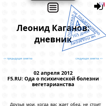
не поддерживаю
не поддержал
4
Леонид Каганов:
года
165 дней
дневник
не поддержу
<< предыдущая заметка
следующая заметка >>
02 апреля 2012
F5.RU: Ода о психической болезни
вегетарианства
Друзья мои, когда вас ждет обед, не стоит