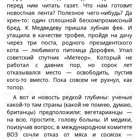
перед ним читать газет. Что нам готовит
новостная лента? Полезное чего-нибудь? Да
хрен-то: один сплошной бескомпромиссный
бред. К Медведеву пришла зубная фея. И
утащила в качестве трофея, пройдя на дачу
через три поста, родного президентского
кота — любимого питомца Дорофея. Упал
советский спутник «Метеор». Который не
работал с давних пор, но сорок лет
отказывался место — освободить, пустив
кого-то вместо. Пока совсем не рухнул, как
топор.
А вот и новость редкой глубины: ученые
какой-то там страны (какой не помню, думаю,
британцы) предположили: вегетарианцы —
на всю, простите, голову больны. И медики,
поизучав вопрос, в международном комитете
ВОЗ сочли отказ от мяса и сосисок —