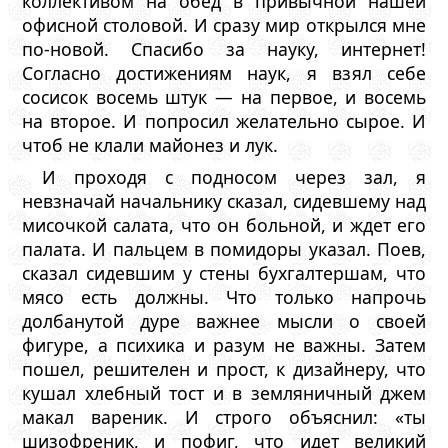
коллективом на обед в привычной нашей
офисной столовой. И сразу мир открылся мне
по-новой. Спасибо за науку, интернет!
Согласно достижениям наук, я взял себе
сосисок восемь штук — на первое, и восемь
на второе. И попросил желательно сырое. И
чтоб не клали майонез и лук.
И проходя с подносом через зал, я
невзначай начальнику сказал, сидевшему над
мисочкой салата, что он больной, и ждет его
палата. И пальцем в помидоры указал. Поев,
сказал сидевшим у стены бухгалтершам, что
мясо есть должны. Что только напрочь
долбанутой дуре важнее мысли о своей
фигуре, а психика и разум не важны. Затем
пошел, решителен и прост, к дизайнеру, что
кушал хлебный тост и в земляничный джем
макал вареник. И строго объяснил: «ты
шизофреник, и пофиг, что идет великий