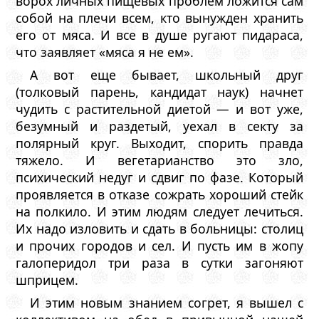
ворох личных пищевых проблем ложится сам
собой на плечи всем, кто вынужден хранить
его от мяса. И все в душе ругают пидараса,
что заявляет «мяса я не ем».
А вот еще бывает, школьный друг
(толковый парень, кандидат наук) начнет
чудить с растительной диетой — и вот уже,
безумный и раздетый, уехал в секту за
полярный круг. Выходит, спорить правда
тяжело. И вегетарианство это зло,
психический недуг и сдвиг по фазе. Который
проявляется в отказе сожрать хороший стейк
на полкило. И этим людям следует лечиться.
Их надо изловить и сдать в больницы: столиц
и прочих городов и сел. И пусть им в жопу
галоперидол три раза в сутки загоняют
шприцем.
И этим новым знанием согрет, я вышел с