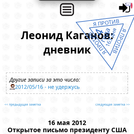
Я ПРОТИВ
года
4
163 дня
Я ПРОТИВ
Леонид Каганов:
Я ПРОТИВ
дневник
Другие записи за это число:
2012/05/16 - не удержусь
<< предыдущая заметка
следующая заметка >>
16 мая 2012
Открытое письмо президенту США