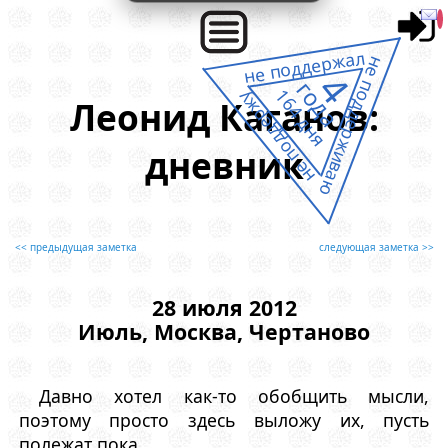
не поддержал
не поддерживаю
4
года
164 дня
не поддержу
Леонид Каганов:
дневник
<< предыдущая заметка
следующая заметка >>
28 июля 2012
Июль, Москва, Чертаново
Давно хотел как-то обобщить мысли,
поэтому просто здесь выложу их, пусть
полежат пока.