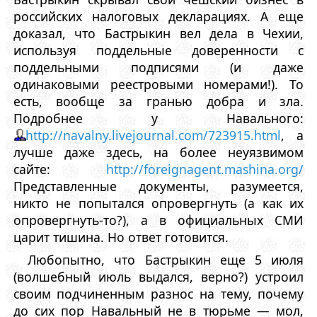
российских налоговых декларациях. А еще
доказал, что Бастрыкин вел дела в Чехии,
используя поддельные доверенности с
поддельными подписями (и даже
одинаковыми реестровыми номерами!). То
есть, вообще за гранью добра и зла.
Подробнее у Навального:
http://navalny.livejournal.com/723915.html
, а
лучше даже здесь, на более неуязвимом
сайте:
http://foreignagent.mashina.org/
Представленные документы, разумеется,
никто не попытался опровергнуть (а как их
опровергнуть-то?), а в официальных СМИ
царит тишина. Но ответ готовится.
Любопытно, что Бастрыкин еще 5 июля
(волшебный июль выдался, верно?) устроил
своим подчиненным разнос на тему, почему
до сих пор Навальный не в тюрьме — мол,