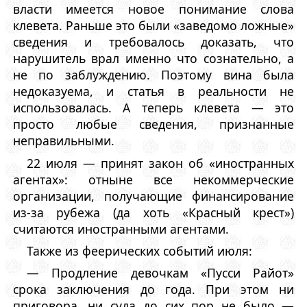
власти имеется новое понимание слова
клевета. Раньше это были «заведомо ложные»
сведения и требовалось доказать, что
нарушитель врал именно что сознательно, а
не по заблуждению. Поэтому вина была
недоказуема, и статья в реальности не
использовалась. А теперь клевета — это
просто любые сведения, признанные
неправильными.
22 июля — принят закон об «иностранных
агентах»: отныне все некоммерческие
организации, получающие финансирование
из-за рубежа (да хоть «Красный крест»)
считаются иностранными агентами.
Также из феерических событий июля:
— Продление девочкам «Пусси Райот»
срока заключения до года. При этом ни
приговора, ни суда до сих пор не было —