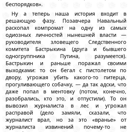
беспорядков».
Ну а теперь наша история входит в
решающую фазу. Позавчера Навальный
раскопал компромат на одну из самых
одиозных личностей нынешней власти —
руководителя зловещего Следственного
комитета Бастрыкина (друга и бывшего
одногруппника Путина, разумеется).
Бастрыкин и раньше поражал своими
выходками: то он бегал с пистолетом по
двору, угрожая убить какого-то питерца,
прогуливающего собачку, — да так адски, что
даже попал в ментовку (потом, конечно,
разобрались, кто это, и отпустили). То он
вывозил журналиста в лес и угрожал
расправой (дело замяли, сказали, что
журналист врал, но за это «вранье» от
журналиста извинений почему-то не