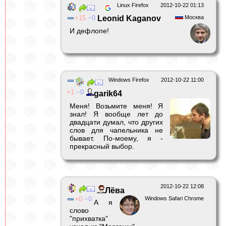
Linux Firefox
2012-10-22 01:13
15
0
Leonid Kaganov
Москва
И дефлопе!
Windows Firefox
2012-10-22 11:00
1
0
garik64
Меня! Возьмите меня! Я
знал! Я вообще лет до
двадцати думал, что других
слов для чапельника не
бывает. По-моему, я -
прекрасный выбор.
2012-10-22 12:08
Лёва
0
0
Windows Safari Chrome
А я
слово
"прихватка"