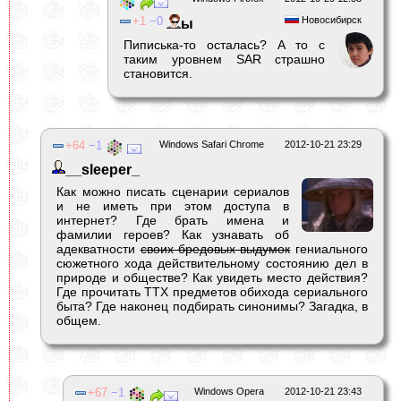
1
0
Новосибирск
ы
Пиписька-то осталась? А то с
таким уровнем SAR страшно
становится.
64
1
Windows Safari Chrome
2012-10-21 23:29
__sleeper_
Как можно писать сценарии сериалов
и не иметь при этом доступа в
интернет? Где брать имена и
фамилии героев? Как узнавать об
адекватности
своих бредовых выдумок
гениального
сюжетного хода действительному состоянию дел в
природе и обществе? Как увидеть место действия?
Где прочитать ТТХ предметов обихода сериального
быта? Где наконец подбирать синонимы? Загадка, в
общем.
67
1
Windows Opera
2012-10-21 23:43