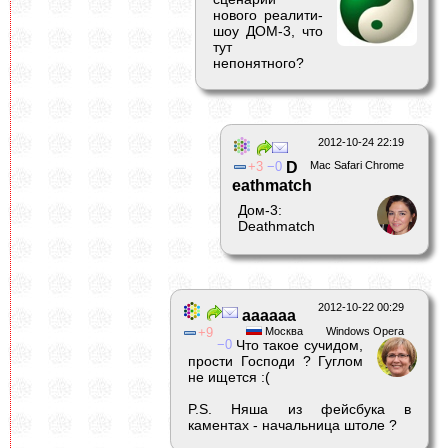
нового реалити-
шоу ДОМ-3, что
тут
непонятного?
2012-10-24 22:19
3
0
D
Mac Safari Chrome
eathmatch
Дом-3:
Deathmatch
2012-10-22 00:29
аааааа
9
Москва
Windows Opera
0
Что такое сучидом,
прости Господи ? Гуглом
не ищется :(
P.S. Няша из фейсбука в
каментах - начальница штоле ?