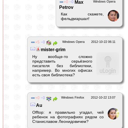
0
0
Max
Windows Opera
Petrov
Как скажете,
фельдмаршал!
5
0
Windows Opera
2012-10-22 06:11
mister-grim
Ну вообще-то сложно
представить серьёзного
писателя без библиотеки,
например. Во многих офисах
есть своя библиотека?
0
0
Windows Firefox
2012-10-22 13:07
Au
Offtop: я правильно угадал, чей
ребенок на фотографиях рядом со
Станиславом Леонидовичем?