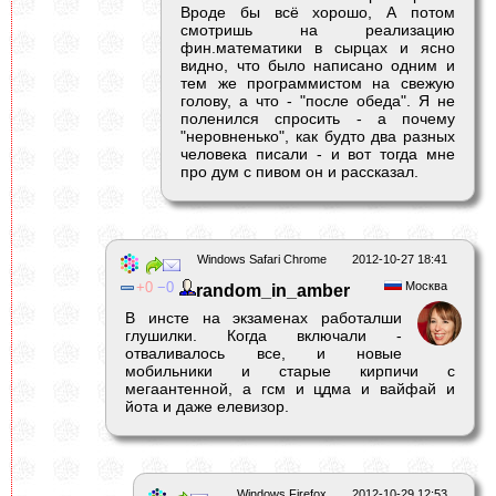
Вроде бы всё хорошо, А потом
смотришь на реализацию
фин.математики в сырцах и ясно
видно, что было написано одним и
тем же программистом на свежую
голову, а что - "после обеда". Я не
поленился спросить - а почему
"неровненько", как будто два разных
человека писали - и вот тогда мне
про дум с пивом он и рассказал.
Windows Safari Chrome
2012-10-27 18:41
0
0
Москва
random_in_amber
В инсте на экзаменах работалши
глушилки. Когда включали -
отваливалось все, и новые
мобильники и старые кирпичи с
мегаантенной, а гсм и цдма и вайфай и
йота и даже елевизор.
Windows Firefox
2012-10-29 12:53