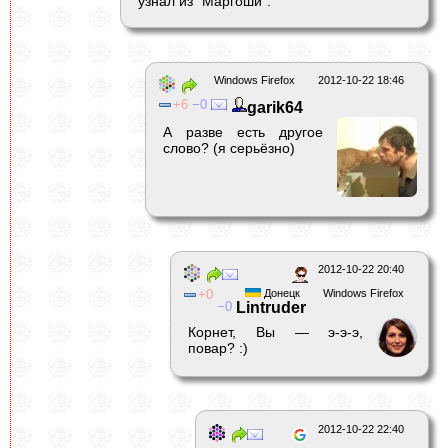
узнал из "Маргоши".
Windows Firefox
2012-10-22 18:46
6
0
garik64
А разве есть другое
слово? (я серьёзно)
2012-10-22 20:40
0
Донецк
Windows Firefox
0
Lintruder
Корнет, Вы — э-э-э,
повар? :)
2012-10-22 22:40