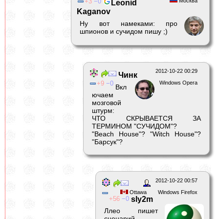
3
0
Москва
Leonid
Kaganov
Ну вот намеками: про
шпионов и сучидом пишу ;)
2012-10-22 00:29
Чинк
9
0
Windows Opera
Вкл
ючаем
мозговой
штурм:
ЧТО СКРЫВАЕТСЯ ЗА
ТЕРМИНОМ "СУЧИДОМ"?
"Beach House"? "Witch House"?
"Барсук"?
2012-10-22 00:57
Ottawa
Windows Firefox
56
0
sly2m
Ллео пишет
сценарий