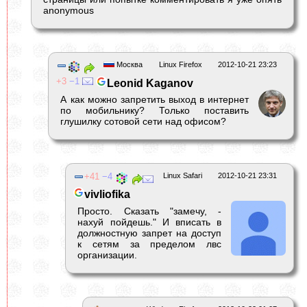
anonymous
Москва
Linux Firefox
2012-10-21 23:23
3
1
Leonid Kaganov
А как можно запретить выход в интернет
по мобильнику? Только поставить
глушилку сотовой сети над офисом?
41
4
Linux Safari
2012-10-21 23:31
vivliofika
Просто. Сказать "замечу, -
нахуй пойдешь." И вписать в
должностную запрет на доступ
к сетям за пределом лвс
организации.