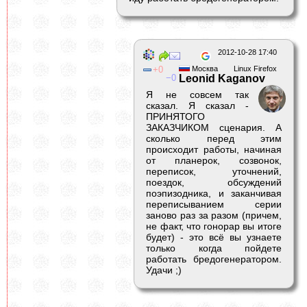
2012-10-28 17:40
0
Москва
Linux Firefox
0
Leonid Kaganov
Я не совсем так
сказал. Я сказал -
ПРИНЯТОГО
ЗАКАЗЧИКОМ сценария. А
сколько перед этим
происходит работы, начиная
от планерок, созвонок,
переписок, уточнений,
поездок, обсуждений
поэпизодника, и заканчивая
переписыванием серии
заново раз за разом (причем,
не факт, что гонорар вы итоге
будет) - это всё вы узнаете
только когда пойдете
работать бредогенератором.
Удачи ;)