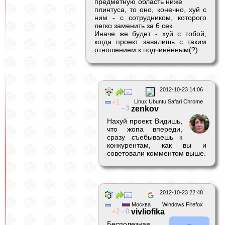
предметную область ниже
плинтуса, то оно, конечно, хуй с
ним - с сотрудником, которого
легко заменить за 6 сек.
Иначе же будет - хуй с тобой,
когда проект завалишь с таким
отношением к подчинённым(?).
2012-10-23 14:06
1
Linux Ubuntu Safari Chrome
3
zenkov
Нахуй проект. Видишь,
что жопа впереди,
сразу съебываешь к
конкурентам, как вы и
советовали комментом выше.
2012-10-23 22:48
Москва
Windows Firefox
2
0
vivliofika
Бесполезная