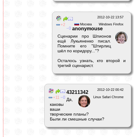
2012-10-22 13:57
2
Москва
Windows Firefox
0
anonymouse
Сценарии про Шпионов
ещё Лукьяненко писал.
Помните его "Штирлиц
шёл по коридору..."?
Осталось узнать, кто второй и
третий сценарист.
2012-10-22 00:42
43211342
11
0
Linux Safari Chrome
Да,
каковы
ваши
творческие планы?
Были ли смешные случаи?