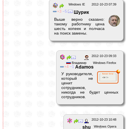
Windows IE
2012-10-23 07:39
3
5
Шурик
Выше верно сказано:
такому работнику цена
шесть копеек и полчаса
на поиск замены.
2012-10-23 09:33
Владимир
Windows Firefox
4
1
Adamos
У руководителя,
который не
ценит
сотрудников,
никогда не будет ценных
сотрудников.
2012-10-23 10:48
shu
Windows Opera