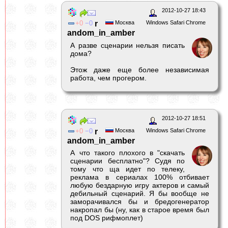
2012-10-27 18:43
0
0
r
Москва
Windows Safari Chrome
andom_in_amber
А разве сценарии нельзя писать
дома?
Этож даже еще более независимая
работа, чем прогером.
2012-10-27 18:51
0
0
r
Москва
Windows Safari Chrome
andom_in_amber
А что такого плохого в "скачать
сценарии бесплатно"? Судя по
тому что ща идет по телеку,
реклама в сериалах 100% отбивает
любую бездарную игру актеров и самый
дебильный сценарий. Я бы вообще не
заморачивался бы и бредогенератор
накропал бы (ну, как в старое время был
под DOS рифмоплет)