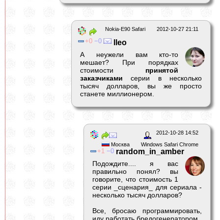
Nokia-E90 Safari
2012-10-27 21:11
0
0
lleo
А неужели вам кто-то
мешает? При порядках
стоимости
принятой
заказчиками
серии в несколько
тысяч долларов, вы же просто
станете миллионером.
2012-10-28 14:52
Москва
Windows Safari Chrome
1
0
random_in_amber
Подождите.... я вас
правильно понял? вы
говорите, что стоимость 1
серии _сценария_ для сериала -
несколько тысяч долларов?
Все, бросаю программировать,
иду работать бредогенератором.