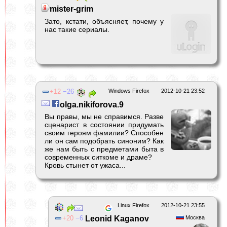
mister-grim
Зато, кстати, объясняет, почему у
нас такие сериалы.
12
26
Windows Firefox
2012-10-21 23:52
olga.nikiforova.9
Вы правы, мы не справимся. Разве
сценарист в состоянии придумать
своим героям фамилии? Способен
ли он сам подобрать синоним? Как
же нам быть с предметами быта в
современных ситкоме и драме?
Кровь стынет от ужаса...
Linux Firefox
2012-10-21 23:55
20
6
Leonid Kaganov
Москва