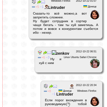
Windows Firefox
2012-10-22 01:07
5
1
Донецк
Lintruder
Сказать-то всё можно,а вот
запретить сложнее.
Ну будет сотрудник в сортир
чаще бегать - там ты хуй заметишь. А
потом и вовсе к конкурентам съебется
ибо - нехер.
2012-10-22 06:51
zenkov
6
3
Linux Ubuntu Safari Chrome
Ну и
хуй с ним
2012-10-22 20:34
8
Донецк
Windows Firefox
1
Lintruder
Если порог вхождения в
руководимую(?) тобой