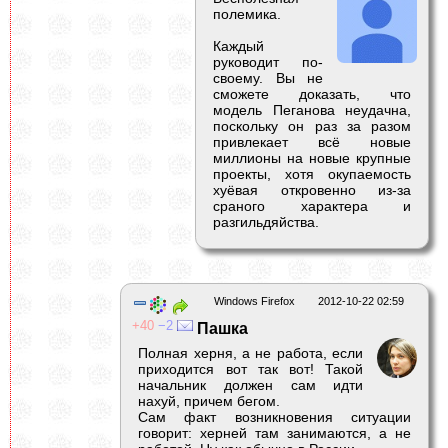
полемика.
Каждый
руководит по-
своему. Вы не
сможете доказать, что
модель Пеганова неудачна,
поскольку он раз за разом
привлекает всё новые
миллионы на новые крупные
проекты, хотя окупаемость
хуёвая откровенно из-за
сраного характера и
разгильдяйства.
Windows Firefox
2012-10-22 02:59
40
2
Пашка
Полная херня, а не работа, если
приходится вот так вот! Такой
начальник должен сам идти
нахуй, причем бегом.
Сам факт возникновения ситуации
говорит: херней там занимаются, а не