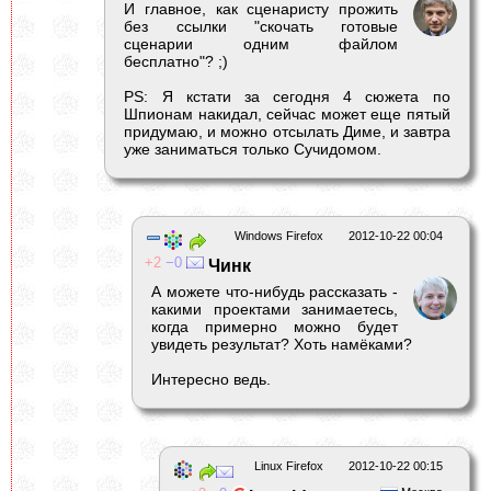
И главное, как сценаристу прожить
без ссылки "скочать готовые
сценарии одним файлом
бесплатно"? ;)
PS: Я кстати за сегодня 4 сюжета по
Шпионам накидал, сейчас может еще пятый
придумаю, и можно отсылать Диме, и завтра
уже заниматься только Сучидомом.
Windows Firefox
2012-10-22 00:04
2
0
Чинк
А можете что-нибудь рассказать -
какими проектами занимаетесь,
когда примерно можно будет
увидеть результат? Хоть намёками?
Интересно ведь.
Linux Firefox
2012-10-22 00:15