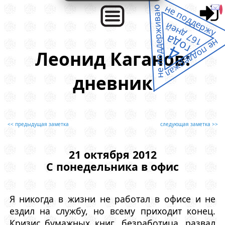
не поддержу
не поддерживаю
167 дней
года
не поддержал
4
Леонид Каганов:
дневник
<< предыдущая заметка
следующая заметка >>
21 октября 2012
С понедельника в офис
Я никогда в жизни не работал в офисе и не
ездил на службу, но всему приходит конец.
Кризис бумажных книг, безработица, развал