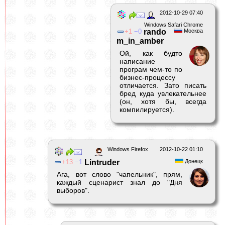
2012-10-29 07:40
Windows Safari Chrome
1
0
rando
Москва
m_in_amber
Ой, как будто
написание
програм чем-то по
бизнес-процессу
отличается. Зато писать
бред куда увлекательнее
(он, хотя бы, всегда
компилируется).
Windows Firefox
2012-10-22 01:10
13
1
Lintruder
Донецк
Ага, вот слово "чапельник", прям,
каждый сценарист знал до "Дня
выборов".