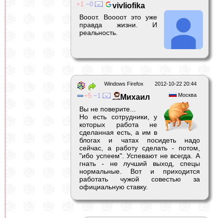
1
0
vivliofika
Вооот. Воооот это уже
правда жизни. И
реальность.
Windows Firefox
2012-10-22 20:44
5
1
Москва
Михаил
Вы не поверите...
Но есть сотрудники, у
которых работа не
сделанная есть, а им в
блогах и чатах посидеть надо
сейчас, а работу сделать - потом,
"ибо успеем". Успевают не всегда. А
гнать - не лучший выход, спецы
нормальные. Вот и приходится
работать чужой совестью за
официальную ставку.