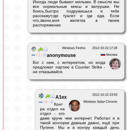
Иногда люди бывают милыми. В смысле мы
все нормальные кексы и ватрушки. Не
боись,быстро подружишься и тебе
расскажут,где туалет и где еда. Если
что,звони,моя жилетка в твоем
распоряжении.
Windows Firefox
2012-10-22 17:28
2
0
anonymouse
Москва
Бог с ним, с интернетом, но когда
предложат партию в Counter Strike -
не отказывайся.
2012-10-22 23:03
A1ex
0
0
Windows Safari Chrome
Конт
ра отдел на
отдел - это
даже круче чем интернет. Работал я в
такой конторке давным давно, ещё при
Путине. Мы и в контру каждый день