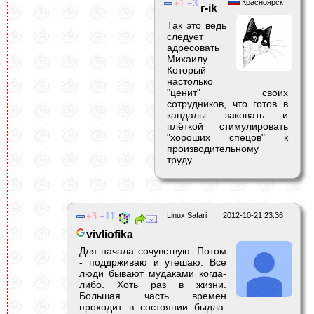
1
3
Красноярск
r-ik
Так это ведь
следует
адресовать
Михаилу.
Который
настолько
"ценит" своих
сотрудников, что готов в
кандалы заковать и
плёткой стимулировать
"хороших спецов" к
производительному
труду.
3
11
Linux Safari
2012-10-21 23:36
vivliofika
Для начала сочувствую. Потом
- поддрживаю и утешаю. Все
люди бывают мудаками когда-
либо. Хоть раз в жизни.
Большая часть времен
проходит в состоянии быдла.