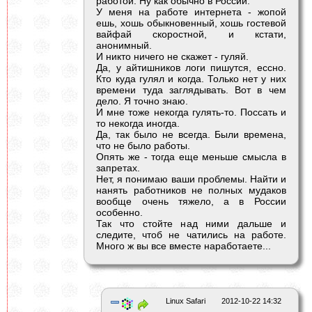
работой. Ну как обычно в России.
У меня на работе интернета - жопой
ешь, хошь обыкновенный, хошь гостевой
вайфай скоростной, и кстати,
анонимный.
И никто ничего не скажет - гуляй.
Да, у айтишников логи пишутся, ессно.
Кто куда гулял и когда. Только нет у них
времени туда заглядывать. Вот в чем
дело. Я точно знаю.
И мне тоже некогда гулять-то. Поссать и
то некогда иногда.
Да, так было не всегда. Были времена,
что не было работы.
Опять же - тогда еще меньше смысла в
запретах.
Нет, я понимаю ваши проблемы. Найти и
нанять работников не полных мудаков
вообще очень тяжело, а в России
особенно.
Так что стойте над ними дальше и
следите, чтоб не чатились на работе.
Много ж вы все вместе наработаете...
Linux Safari
2012-10-22 14:32