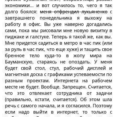
экономики... и вот случилось то, чего я так
долго боялся:
меня отфрендил лукьяненко
с
завтрашнего понедельника я выхожу на
работу в офис. Вы уже наверно догадались
сами, пока мы рисовали мне новую визитку в
пиджаке и галстуке. Теперь я такой же, как вы.
Мне придется садиться в метро в час пик (или
за руль в час пик, что еще хуже) и тащить свое
бренное тело куда-то в жопу мира на
Бауманскую, стараясь не опоздать. У меня
будет свой стол, стул, рабочий дисплей и
магнитная доска с графиками успеваемости по
разным проектам. Интернета на рабочем
месте не будет. Вообще. Запрещен. Считается,
что это отвлекает сотрудника от задачи
(правильно, кстати, считается). Об этом шла
речь с самого начала, и я согласился. Поэтому
если надо выйти в интернет, то только с