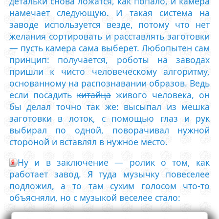
детальки снова ложатся, как попало, и камера
намечает следующую. И такая система на
заводе используется везде, потому что нет
желания сортировать и расставлять заготовки
— пусть камера сама выберет. Любопытен сам
принцип: получается, роботы на заводах
пришли к чисто человеческому алгоритму,
основанному на распознавании образов. Ведь
если посадить
китайца
живого человека, он
бы делал точно так же: высыпал из мешка
заготовки в лоток, с помощью глаз и рук
выбирал по одной, поворачивал нужной
стороной и вставлял в нужное место.
Ну и в заключение — ролик о том, как
работает завод. Я туда музычку повеселее
подложил, а то там сухим голосом что-то
объясняли, но с музыкой веселее стало: