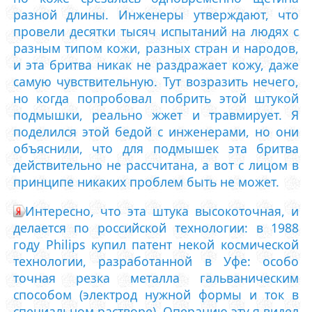
разной длины. Инженеры утверждают, что
провели десятки тысяч испытаний на людях с
разным типом кожи, разных стран и народов,
и эта бритва никак не раздражает кожу, даже
самую чувствительную. Тут возразить нечего,
но когда попробовал побрить этой штукой
подмышки, реально жжет и травмирует. Я
поделился этой бедой с инженерами, но они
объяснили, что для подмышек эта бритва
действительно не рассчитана, а вот с лицом в
принципе никаких проблем быть не может.
Интересно, что эта штука высокоточная, и
делается по российской технологии: в 1988
году Philips купил патент некой космической
технологии, разработанной в Уфе: особо
точная резка металла гальваническим
способом (электрод нужной формы и ток в
специальном растворе). Операцию эту я видел