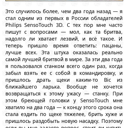
Это случилось более, чем два года назад — я
стал одним из первых в России обладателей
Philips SensoTouch 3D. С тех пор мне часто
пишут с вопросами — мол, как та бритва,
надолго ли хватает лезвий, и всё такое. И
теперь пришло время ответить: пацаны,
лучше всех. Эта штука оказалась реально
самой лучшей бритвой в мире. За эти два года
я пользовался станком всего один раз, когда
забыл взять ее с собой в командировку, и
пришлось драть щеки каким-то Bic из
ближайшего ларька. Вообще не хочется
возвращаться к этому ужасу — станку. При
этом бреющей головки у SensoTouch мне
хватило на два года — к концу этого срока она
стала ездить по щеке тяжелее, брить хуже и
пришлось раздобыть новую насадку. Поэтому
если вы мне задаете вопрос, стоит ли купить