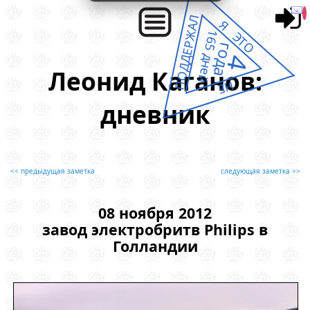
ПОДДЕРЖАЛ
Я ЭТО
165 дней
года
4
Леонид Каганов:
НЕ
дневник
<< предыдущая заметка
следующая заметка >>
08 ноября 2012
завод электробритв Philips в
Голландии