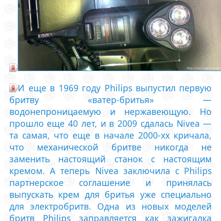
И еще в 1969 году Philips выпустил первую
бритву «ватер-бритья» —
водонепроницаемую и нержавеющую. Но
прошло еще 40 лет, и в 2009 сдалась Nivea —
та самая, что еще в начале 2000-хх кричала,
что механической бритве никогда не
заменить настоящий станок с настоящим
кремом. А теперь Nivea заключила с Philips
партнерское соглашение и принялась
выпускать крем для бритья уже специально
для электробритв. Одна из новых моделей
бритв Philips заправляется как зажигалка