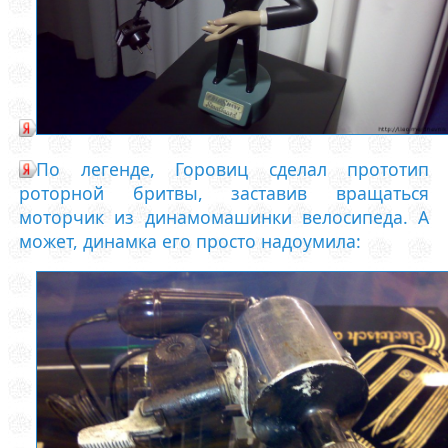
По легенде, Горовиц сделал прототип
роторной бритвы, заставив вращаться
моторчик из динамомашинки велосипеда. А
может, динамка его просто надоумила: