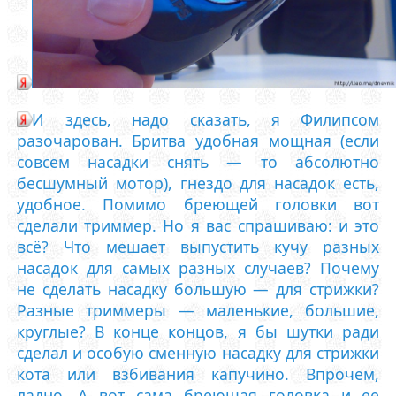
И здесь, надо сказать, я Филипсом
разочарован. Бритва удобная мощная (если
совсем насадки снять — то абсолютно
бесшумный мотор), гнездо для насадок есть,
удобное. Помимо бреющей головки вот
сделали триммер. Но я вас спрашиваю: и это
всё? Что мешает выпустить кучу разных
насадок для самых разных случаев? Почему
не сделать насадку большую — для стрижки?
Разные триммеры — маленькие, большие,
круглые? В конце концов, я бы шутки ради
сделал и особую сменную насадку для стрижки
кота или взбивания капучино. Впрочем,
ладно. А вот сама бреющая головка и ее