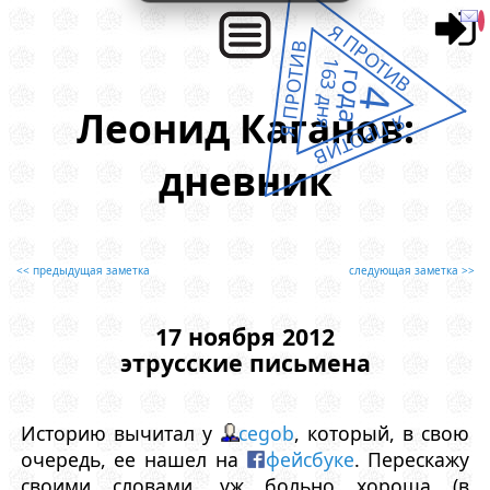
Я ПРОТИВ
Я ПРОТИВ
163 дня
года
4
Леонид Каганов:
Я ПРОТИВ
дневник
<< предыдущая заметка
следующая заметка >>
17 ноября 2012
этрусские письмена
Историю вычитал у
cegob
, который, в свою
очередь, ее нашел на
фейсбуке
. Перескажу
своими словами, уж больно хороша (в