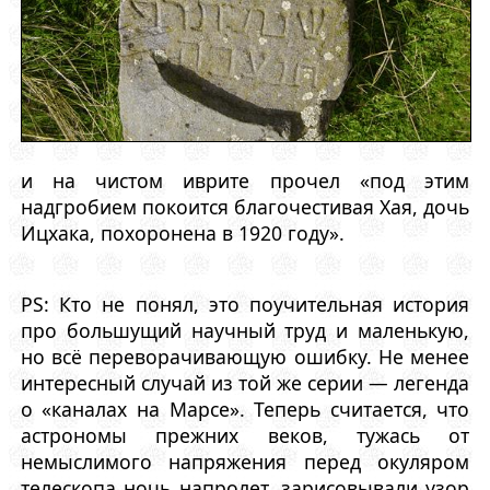
и на чистом иврите прочел «под этим
надгробием покоится благочестивая Хая, дочь
Ицхака, похоронена в 1920 году».
PS: Кто не понял, это поучительная история
про большущий научный труд и маленькую,
но всё переворачивающую ошибку. Не менее
интересный случай из той же серии — легенда
о «каналах на Марсе». Теперь считается, что
астрономы прежних веков, тужась от
немыслимого напряжения перед окуляром
телескопа ночь напролет, зарисовывали узор