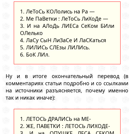
1. ЛеТоСь КОЛолись на Ра —
2. Ме ПаВетки : ЛеТоСь ЛиХоДе —
3. И на АЛоДь ЛИЕСа СеКом БИли
ОЛелько
4. ЛаСу СыН ЛиЗаСе И ЛаСКаться
5. ЛИЛИСь СЛЕзы ЛИЛИсь.
6. БоК ЛИл.
Ну и в итоге окончательный перевод (в
комментариях статьи подробно и со ссылками
на источники разъясняется, почему именно
так и никак иначе):
1. ЛЕТОСЬ ДРАЛИСЬ на МЕ-
2. ЖЕ, ПАВЕТКИ : ЛЕТОСЬ ЛИХОДЕ-
3. И на ОПУШКЕ ЛЕСА СЕКОМ