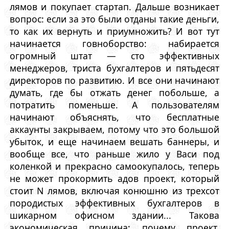
лямов и покупает стартап. Дальше возникает
вопрос: если за это были отданы такие деньги,
то как их вернуть и приумножить? И вот тут
начинается говноборство: набирается
огромный штат — сто эффективных
менеджеров, триста бухгалтеров и пятьдесят
директоров по развитию. И все они начинают
думать, где бы отжать денег побольше, а
потратить поменьше. А пользователям
начинают объяснять, что бесплатные
аккаунты закрываем, потому что это большой
убыток, и еще начинаем вешать баннеры, и
вообще все, что раньше жило у Васи под
коленкой и прекрасно самоокупалось, теперь
не может прокормить адов проект, который
стоит N лямов, включая конюшню из трехсот
породистых эффективных бухгалтеров в
шикарном офисном здании... Такова
экономическая причина: почему проект,