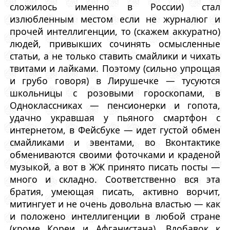
сложилось именно в России) стал
излюбленным местом если не журналюг и
прочей интеллигенции, то (скажем аккуратно)
людей, привыкших сочинять осмысленные
статьи, а не только ставить смайлики и чихать
твитами и лайками. Поэтому (сильно упрощая
и грубо говоря) в Лирушечке — тусуются
школьницы с розовыми гороскопами, в
Одноклассниках — пенсионерки и гопота,
удачно укравшая у пьяного смартфон с
интернетом, в Фейсбуке — идет густой обмен
смайликами и эвентами, во Вконтактике
обмениваются своими фоточками и краденой
музыкой, а вот в ЖЖ принято писать посты —
много и складно. Соответственно вся эта
братия, умеющая писать, активно ворчит,
митингует и не очень довольна властью — как
и положено интеллигенции в любой стране
(кроме Кореи и Афганистана). Вдобавок к