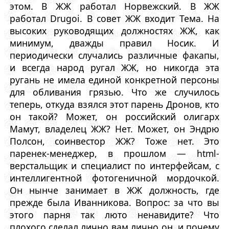
этом. В ЖЖ работал Норвежский. В ЖЖ
работал Drugoi. В совет ЖЖ входит Тема. На
высоких руководящих должностях ЖЖ, как
минимум, дважды правил Носик. И
периодически случались различные факапы,
и всегда народ ругал ЖЖ, но никогда эта
ругань не имела единой конкретной персоны
для обливания грязью. Что же случилось
теперь, откуда взялся этот парень Дронов, кто
он такой? Может, он российский олигарх
Мамут, владелец ЖЖ? Нет. Может, он Эндрю
Полсон, соинвестор ЖЖ? Тоже нет. Это
паренек-менеджер, в прошлом — html-
верстальщик и специалист по интерфейсам, с
интеллигентной фотогеничной мордочкой.
Он нынче занимает в ЖЖ должность, где
прежде была Иванникова. Вопрос: за что вы
этого парня так люто ненавидите? Что
плохого сделал лично вам лично он, и почему