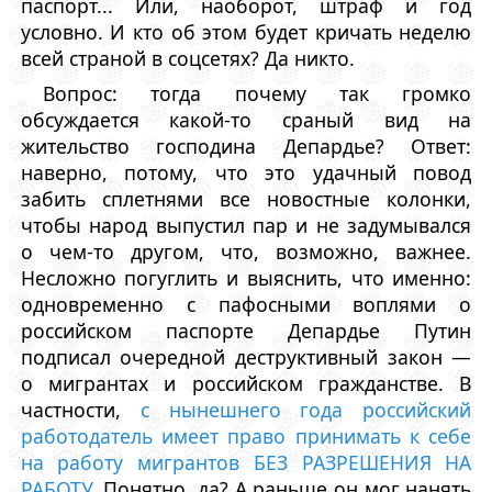
паспорт... Или, наоборот, штраф и год
условно. И кто об этом будет кричать неделю
всей страной в соцсетях? Да никто.
Вопрос: тогда почему так громко
обсуждается какой-то сраный вид на
жительство господина Депардье? Ответ:
наверно, потому, что это удачный повод
забить сплетнями все новостные колонки,
чтобы народ выпустил пар и не задумывался
о чем-то другом, что, возможно, важнее.
Несложно погуглить и выяснить, что именно:
одновременно с пафосными воплями о
российском паспорте Депардье Путин
подписал очередной деструктивный закон —
о мигрантах и российском гражданстве. В
частности,
с нынешнего года российский
работодатель имеет право принимать к себе
на работу мигрантов БЕЗ РАЗРЕШЕНИЯ НА
РАБОТУ
. Понятно, да? А раньше он мог нанять