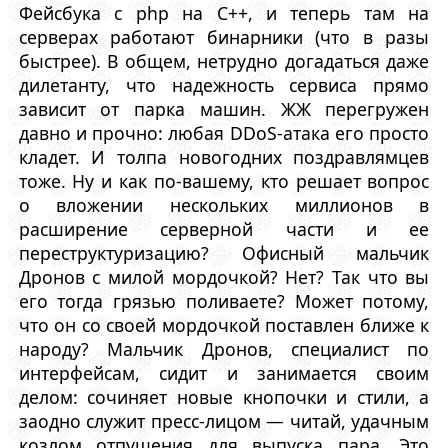
Фейсбука с php на C++, и теперь там на
серверах работают бинарники (что в разы
быстрее). В общем, нетрудно догадаться даже
дилетанту, что надежность сервиса прямо
зависит от парка машин. ЖЖ перегружен
давно и прочно: любая DDoS-атака его просто
кладет. И толпа новогодних поздравлямцев
тоже. Ну и как по-вашему, кто решает вопрос
о вложении нескольких миллионов в
расширение серверной части и ее
переструктуризацию? Офисный мальчик
Дронов с милой мордочкой? Нет? Так что вы
его тогда грязью поливаете? Может потому,
что он со своей мордочкой поставлен ближе к
народу? Мальчик Дронов, специалист по
интерфейсам, сидит и занимается своим
делом: сочиняет новые кнопочки и стили, а
заодно служит пресс-лицом — читай, удачным
козлом отпущения для выпуска пара. Это