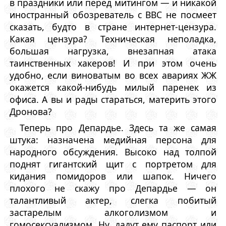
в праздники или перед митингом — и никакой
иностранный обозреватель с BBC не посмеет
сказать, будто в стране интернет-цензура.
Какая цензура? Техническая неполадка,
большая нагрузка, внезапная атака
таинственных хакеров! И при этом очень
удобно, если виноватым во всех авариях ЖЖ
окажется какой-нибудь милый паренек из
офиса. А вы и рады стараться, материть этого
Дронова?
Теперь про Депардье. Здесь та же самая
штука: назначена медийная персона для
народного обсуждения. Высоко над толпой
поднят гигантский щит с портретом для
кидания помидоров или шапок. Ничего
плохого не скажу про Депардье — он
талантливый актер, слегка побитый
застарелым алкоголизмом и
гомосексуализмом. Ну, дадут ему паспорт или