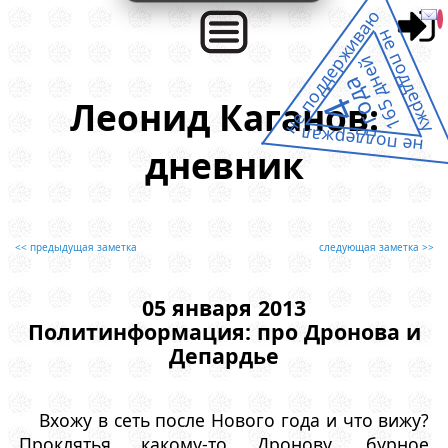
не поддерживаю
не поддержу
165 дней
года
4
Леонид Каганов:
не поддержал
дневник
<< предыдущая заметка
следующая заметка >>
05 января 2013
Политинформация: про Дронова и
Депардье
Вхожу в сеть после Нового года и что вижу?
Проклятья какому-то Дронову, бурное