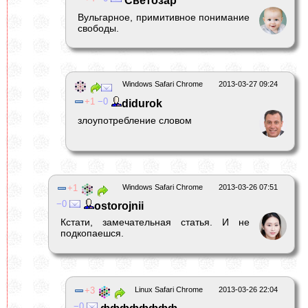
Светозар
Вульгарное, примитивное понимание
свободы.
Windows Safari Chrome
2013-03-27 09:24
1
0
didurok
злоупотребление словом
1
Windows Safari Chrome
2013-03-26 07:51
0
ostorojnii
Кстати, замечательная статья. И не
подкопаешся.
3
Linux Safari Chrome
2013-03-26 22:04
0