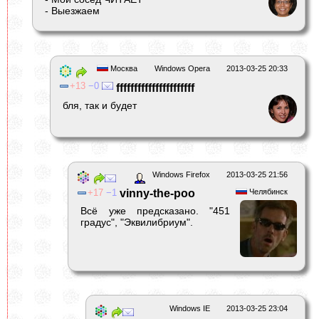
- Выезжаем
Москва
Windows Opera
2013-03-25 20:33
13
0
ffffffffffffffffffffff
бля, так и будет
Windows Firefox
2013-03-25 21:56
17
1
vinny-the-poo
Челябинск
Всё уже предсказано. "451
градус", "Эквилибриум".
Windows IE
2013-03-25 23:04