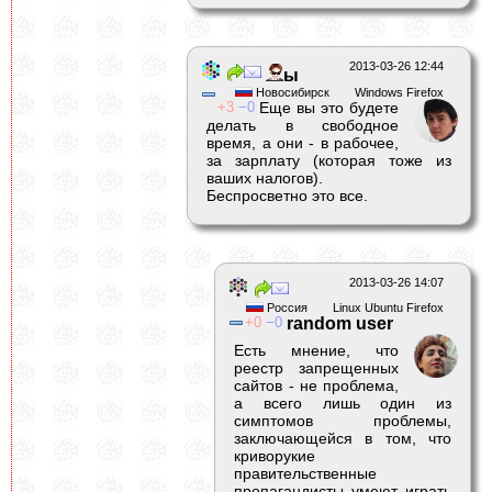
2013-03-26 12:44
ы
Новосибирск
Windows Firefox
3
0
Еще вы это будете
делать в свободное
время, а они - в рабочее,
за зарплату (которая тоже из
ваших налогов).
Беспросветно это все.
2013-03-26 14:07
Россия
Linux Ubuntu Firefox
0
0
random user
Есть мнение, что
реестр запрещенных
сайтов - не проблема,
а всего лишь один из
симптомов проблемы,
заключающейся в том, что
криворукие
правительственные
пропагандисты умеют играть