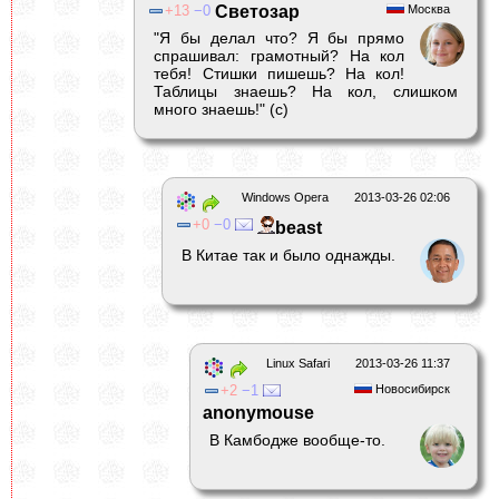
13
0
Светозар
Москва
"Я бы делал что? Я бы прямо
спрашивал: грамотный? На кол
тебя! Стишки пишешь? На кол!
Таблицы знаешь? На кол, слишком
много знаешь!" (с)
Windows Opera
2013-03-26 02:06
0
0
beast
В Китае так и было однажды.
Linux Safari
2013-03-26 11:37
2
1
Новосибирск
anonymouse
В Камбодже вообще-то.