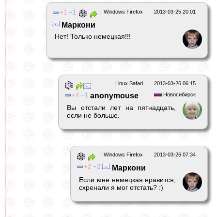
1
1
Windows Firefox
2013-03-25 20:01
Маркони
Нет! Только немецкая!!!
Linux Safari
2013-03-26 06:15
4
1
anonymouse
Новосибирск
Вы отстали лет на пятнадцать,
если не больше.
Windows Firefox
2013-03-26 07:34
2
2
Маркони
Если мне немецкая нравится,
схренали я мог отстать? :)