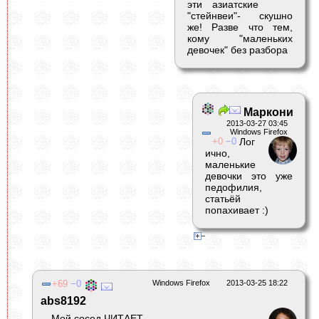
эти азиатские
"стейнвеи"- скушно
же! Разве что тем,
кому "маленьких
девочек" без разбора
Маркони
2013-03-27 03:45
Windows Firefox
0
0
Лог
ично,
маленькие
девочки это уже
педофилия,
статьёй
попахивает :)
69
0
Windows Firefox
2013-03-25 18:22
abs8192
- Мой сосед ЧИТАЕТ