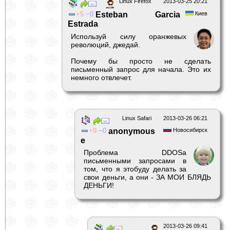
Linux Firefox
2013-03-25 20:21
5
0
Esteban Garcia
Киев
Estrada
Используй силу оранжевых
революций, джедай.
Почему бы просто не сделать
письменный запрос для начала. Это их
немного отвлечет.
Linux Safari
2013-03-26 06:21
9
0
anonymous
Новосибирск
e
Проблема DDOSа
письменными запросами в
том, что я этобуду делать за
свои деньги, а они - ЗА МОИ БЛЯДЬ
ДЕНЬГИ!
2013-03-26 09:41