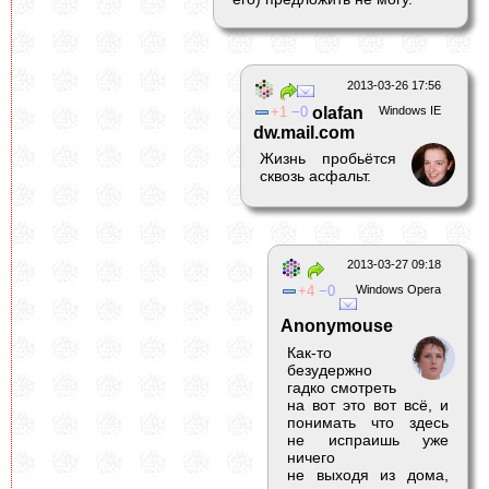
2013-03-26 17:56
1
0
olafan
Windows IE
dw.mail.com
Жизнь пробьётся
сквозь асфальт.
2013-03-27 09:18
4
0
Windows Opera
Anonymouse
Как-то
безудержно
гадко смотреть
на вот это вот всё, и
понимать что здесь
не испраишь уже
ничего
не выходя из дома,