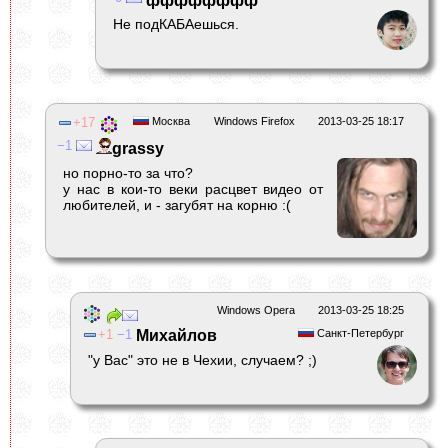
фффффффф
Не подКАБАешься.
17
Москва
Windows Firefox
2013-03-25 18:17
1
grassy
но порно-то за что?
у нас в кои-то веки расцвет видео от
любителей, и - загубят на корню :(
Windows Opera
2013-03-25 18:25
1
1
Михайлов
Санкт-Петербург
"у Вас" это не в Чехии, случаем? ;)