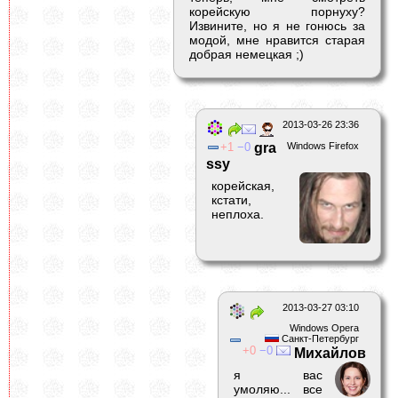
корейскую порнуху?
Извините, но я не гонюсь за
модой, мне нравится старая
добрая немецкая ;)
2013-03-26 23:36
1
0
gra
Windows Firefox
ssy
корейская,
кстати,
неплоха.
2013-03-27 03:10
Windows Opera
Санкт-Петербург
0
0
Михайлов
я вас
умоляю... все