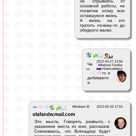
не отрываясь от
основной работы, не
посвятив этому всю
оставшуюся жизнь.
А жизнь на это
тратить почему-то до
обидного жалко.
ы
2013-03-27 13:56
Че
Windows Firefox
Новосибирск
1
0
го и
добиваютс
я.
0
0
Windows IE
2013-03-26 17:54
olafandw.mail.com
Это мысль. Говорить размыто, с
указанием места из книг, рассказов.
Сомневаюсь, что Всёнадзор будет