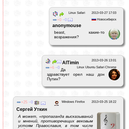
Linux Safari
2013-03-27 17:03
0
0
Новосибирск
anonymouse
beast, какие-то
возражения?
2013-03-26 13:01
AlTimin
6
0
Linux Ubuntu Safari Chrome
Да
здравствует орел наш дон
Путин?
25
0
Windows Firefox
2013-03-25 18:22
Сергей Уткин
А может, «пропаганда высказываний
и мнений, противоречащих вековым
устоям Православия, в том числе