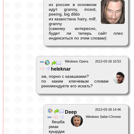
из россии в основном
идут granny, incest,
peeing, big dildo
из казахстана hairy, milf,
granny
(самому интересно,
будет ли теперь сайт ллео
индекситься по этим словам)
Windows Opera
2013-03-26 10:53
1
0
heleknar
хм, порно с казашками?
по каким ключевым словам
рекомендуете его искать?
2013-03-26 14:46
Deep
11
1
Windows Safari Chrome
бешба
рмак
куырдак