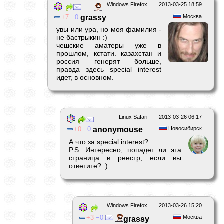
Windows Firefox
2013-03-25 18:59
7
0
grassy
Москва
увы или ура, но моя фамилия -
не бастрыкин :)
чешские аматеры уже в
прошлом, кстати. казахстан и
россия генерят больше,
правда здесь special interest
идет, в основном.
Linux Safari
2013-03-26 06:17
0
0
anonymouse
Новосибирск
А что за special interest?
P.S. Интересно, попадет ли эта
страница в реестр, если вы
ответите? :)
Windows Firefox
2013-03-26 15:20
3
0
Москва
grassy