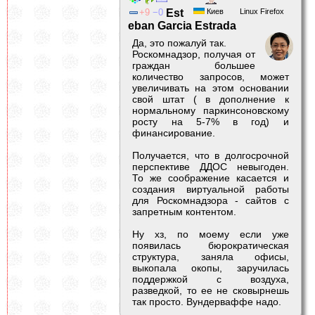
9
0
Est
Киев
Linux Firefox
eban Garcia Estrada
Да, это пожалуй так.
Роскомнадзор, получая от
граждан большее
количество запросов, может
увеличивать на этом основании
свой штат ( в дополнение к
нормальному паркинсоновскому
росту на 5-7% в год) и
финансирование.
Получается, что в долгосрочной
перспективе ДДОС невыгоден.
То же соображение касается и
создания виртуальной работы
для Роскомнадзора - сайтов с
запретным контентом.
Ну хз, по моему если уже
появилась бюрократическая
структура, заняла офисы,
выкопала окопы, заручилась
поддержкой с воздуха,
разведкой, то ее не сковырнешь
так просто. Вундерваффе надо.