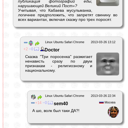
публикация фотографий еды,
нарушающей Великий Пост»?
Учитывая, что Кабаева мусульманка,
логичнее предположить, что запретят свинину во
всех вариантах, включая сказку про трех поросят.
Linux Ubuntu Safari Chrome
2013-03-26 13:12
2
0
Doctor
Сказка "Три поросенка" разжигает
ненависть сразу по двум
признакам - религиозному и
национальному.
Linux Ubuntu Safari Chrome
2013-03-26 22:34
14
0
Москва
sem40
А шо, волк был таки ДА?!