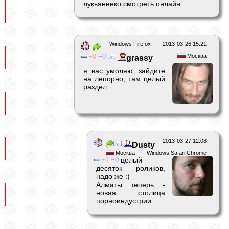
лукьяненко смотреть онлайн
Windows Firefox
2013-03-26 15:21
0
0
Москва
grassy
я вас умоляю, зайдите
на лепорно, там целый
раздел
2013-03-27 12:08
Dusty
Москва
Windows Safari Chrome
1
0
целый
десяток роликов,
надо же :)
Алматы теперь -
новая столица
порноиндустрии.