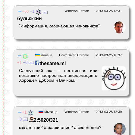
68
1
Windows Firefox
2013-03-25 18:31
булыжкин
"Информация, огорчающая чиновников"
Донецк
Linux Safari Chrome
2013-03-25 18:37
1
0
thesame.ml
Следующий шаг -- негативная или
негативно настроенная информация о
Хорошем Добром и Вечном.
1
Мытищи
Windows Firefox
2013-03-25 18:39
0
2:5020/321
как это три? а разжигание? а свержение?