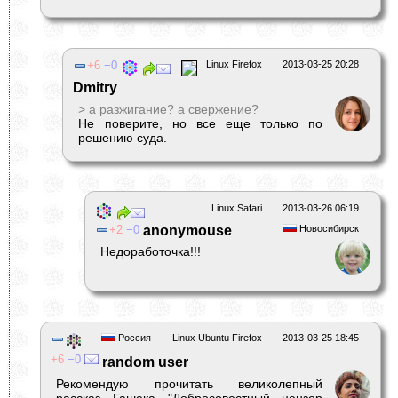
6
0
Linux Firefox
2013-03-25 20:28
Dmitry
> а разжигание? а свержение?
Не поверите, но все еще только по
решению суда.
Linux Safari
2013-03-26 06:19
2
0
anonymouse
Новосибирск
Недоработочка!!!
Россия
Linux Ubuntu Firefox
2013-03-25 18:45
6
0
random user
Рекомендую прочитать великолепный