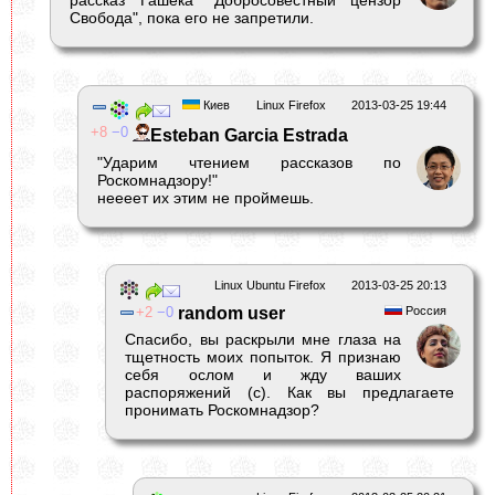
рассказ Гашека "Добросовестный цензор
Свобода", пока его не запретили.
Киев
Linux Firefox
2013-03-25 19:44
8
0
Esteban Garcia Estrada
"Ударим чтением рассказов по
Роскомнадзору!"
неееет их этим не проймешь.
Linux Ubuntu Firefox
2013-03-25 20:13
2
0
random user
Россия
Спасибо, вы раскрыли мне глаза на
тщетность моих попыток. Я признаю
себя ослом и жду ваших
распоряжений (с). Как вы предлагаете
пронимать Роскомнадзор?