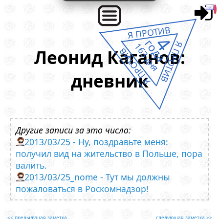
Я ПРОТИВ
4
года
Я ПРОТИВ
163 дня
Леонид Каганов:
Я ПРОТИВ
дневник
Другие записи за это число:
2013/03/25 - Ну, поздравьте меня:
получил вид на жительство в Польше, пора
валить.
2013/03/25_nome - Тут мы должны
пожаловаться в Роскомнадзор!
<< предыдущая заметка
следующая заметка >>