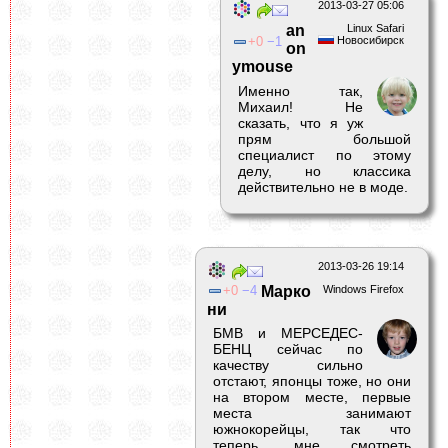
2013-03-27 05:06
an
Linux Safari
0
1
Новосибирск
on
ymouse
Именно так,
Михаил! Не
сказать, что я уж
прям большой
специалист по этому
делу, но классика
действительно не в моде.
2013-03-26 19:14
0
4
Марко
Windows Firefox
ни
БМВ и МЕРСЕДЕС-
БЕНЦ сейчас по
качеству сильно
отстают, японцы тоже, но они
на втором месте, первые
места занимают
южнокорейцы, так что
теперь, мне смотреть