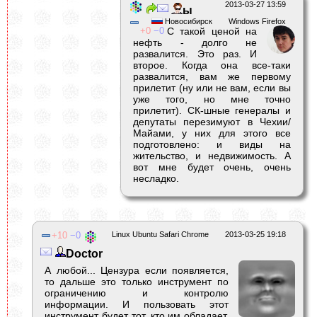
2013-03-27 13:59
ы
Новосибирск
Windows Firefox
0
0
С такой ценой на
нефть - долго не
развалится. Это раз. И
второе. Когда она все-таки
развалится, вам же первому
прилетит (ну или не вам, если вы
уже того, но мне точно
прилетит). СК-шные генералы и
депутаты перезимуют в Чехии/
Майами, у них для этого все
подготовлено: и виды на
жительство, и недвижимость. А
вот мне будет очень, очень
несладко.
10
0
Linux Ubuntu Safari Chrome
2013-03-25 19:18
Doctor
А любой... Цензура если появляется,
то дальше это только инструмент по
ограничению и контролю
информации. И пользовать этот
инструмент будет тот, кто им обладает,