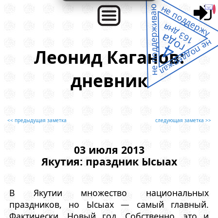
не поддержу
не поддерживаю
163 дня
года
не поддержал
4
Леонид Каганов:
дневник
<< предыдущая заметка
следующая заметка >>
03 июля 2013
Якутия: праздник Ысыах
В Якутии множество национальных
праздников, но Ысыах — самый главный.
Фактически, Новый год. Собственно, это и