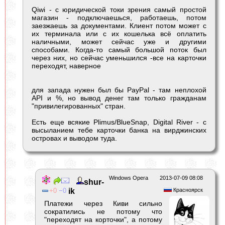
Qiwi - с юридической токи зрения самый простой
магазин - подключаешься, работаешь, потом
заезжаешь за документами. Клиент потом может с
их терминала или с их кошелька всё оплатить
наличными, может сейчас уже и другими
способами. Когда-то самый большой поток был
через них, но сейчас уменьшился -все на карточки
переходят, наверное
для запада нужен был бы PayPal - там неплохой
API и %, но вывод денег там только гражданам
"привилегированных" стран.
Есть еще всякие Plimus/BlueSnap, Digital River - с
высыланием тебе карточки банка на вирджинских
островах и выводом туда.
Windows Opera
2013-07-09 08:08
shur-
0
0
ik
Красноярск
Платежи через Киви сильно
сократились не потому что
"переходят на корточки", а потому