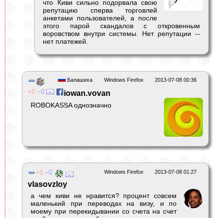
что Киви сильно подорвала свою
репутацию сперва торговлей
анкетами пользователей, а после
этого парой скандалов с откровенным
воровством внутри системы. Нет репутации --
нет платежей.
Балашиха
Windows Firefox
2013-07-08 00:36
0
0
iowan.vovan
ROBOKASSA однозначно
0
0
Windows Firefox
2013-07-08 01:27
vlasovzloy
а чем киви не нравится? процент совсем
маленький при переводах на визу, и по
моему при перекидывании со счета на счет