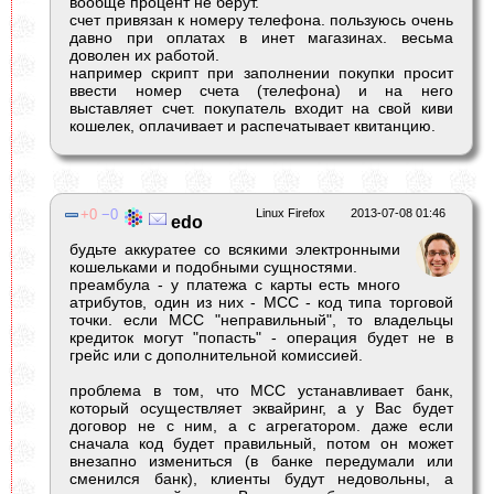
вообще процент не берут.
счет привязан к номеру телефона. пользуюсь очень
давно при оплатах в инет магазинах. весьма
доволен их работой.
например скрипт при заполнении покупки просит
ввести номер счета (телефона) и на него
выставляет счет. покупатель входит на свой киви
кошелек, оплачивает и распечатывает квитанцию.
0
0
Linux Firefox
2013-07-08 01:46
edo
будьте аккуратее со всякими электронными
кошельками и подобными сущностями.
преамбула - у платежа с карты есть много
атрибутов, один из них - MCC - код типа торговой
точки. если MCC "неправильный", то владельцы
кредиток могут "попасть" - операция будет не в
грейс или с дополнительной комиссией.
проблема в том, что MCC устанавливает банк,
который осуществляет эквайринг, а у Вас будет
договор не с ним, а с агрегатором. даже если
сначала код будет правильный, потом он может
внезапно измениться (в банке передумали или
сменился банк), клиенты будут недовольны, а