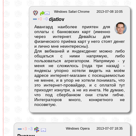
Windows Safari Chrome
2013-07-08 10:05
0
0
djatlov
Авангард наиболее приятен для
оплаты с банковских карт (именно
через интернет. Девайсы для
физического приёма карт у него стоят денег
и лично мне неинтересны).
Для вебманей и яндексденег можно либо
общаться с ними напрямую, либо
пользоваться агрегатором. Напрямую - у
меня не сложилось (года три назад) -
яндексы упорно хотели видеть на моём
адресе интернет-магазин с посещаемостью
не менее, и в упор не хотели понимать, что
это интернет-провайдер, и с оплатой тут
приходят изнутри, а не из инета. Не думаю,
что под сбербанком они стали гибче.
Интеграторов много, конкретного не
посоветую.
3
3
Windows Opera
2013-07-07 18:35