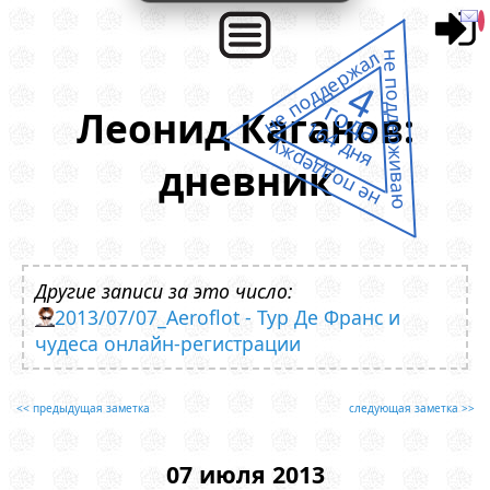
не поддержал
не поддерживаю
4
года
Леонид Каганов:
164 дня
не поддержу
дневник
Другие записи за это число:
2013/07/07_Aeroflot - Тур Де Франс и
чудеса онлайн-регистрации
<< предыдущая заметка
следующая заметка >>
07 июля 2013