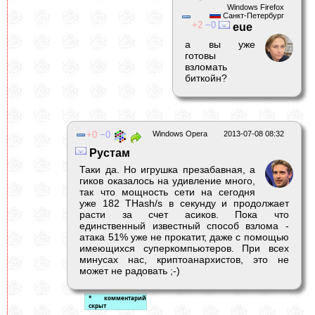
Windows Firefox
Санкт-Петербург
2
0
eue
а вы уже
готовы
взломать
биткойн?
0
0
Windows Opera
2013-07-08 08:32
Рустам
Таки да. Но игрушка презабавная, а
гиков оказалось на удивление много,
так что мощность сети на сегодня
уже 182 THash/s в секунду и продолжает
расти за счет асиков. Пока что
единственный известный способ взлома -
атака 51% уже не прокатит, даже с помощью
имеющихся суперкомпьютеров. При всех
минусах нас, криптоанархистов, это не
может не радовать ;-)