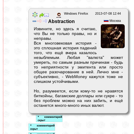
Windows Firefox
2013-07-08 12:44
0
0
Abstraction
Москва
Извините, но здесь я считаю,
что Вы не только правы, но и
неправы.
Вся многовековая история -
это сплошная история падений
того, что ещё вчера казалось
незыблемым. Любая "валюта" может
умереть, по самым разным причинам - будь
то неприятности у эмитента или просто
общее разочарование в ней. Лично мне -
субъективно, - WebMoney кажутся тоже не
слишком устойчивыми.
Но, разумеется, если кому-то не нравятся
биткойны, багамские доллары или сукре - то
без проблем можно на них забить, и ещё
останется много-много иных валют.