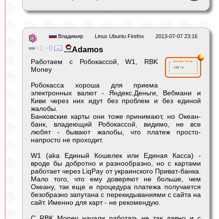
Владимир
Linux Ubuntu Firefox
2013-07-07 23:16
1
0
Adamos
Работаем с Робокассой, W1, RBK
Money
Робокасса хороша для приема
электронных валют - Яндекс.Деньги, Вебмани и
Киви через них идут без проблем и без единой
жалобы.
Банковские карты они тоже принимают, но Океан-
банк, владеющий Робокассой, видимо, не все
любят - бывают жалобы, что платеж просто-
напросто не проходит.
W1 (aka Единый Кошелек или Единая Касса) -
вроде бы добротно и разнообразно, но с картами
работает через LiqPay от украинского Приват-банка.
Мало того, что ему доверяют не больше, чем
Океану, так еще и процедура платежа получается
безобразно запутана с перекидываниями с сайта на
сайт. Именно для карт - не рекомендую.
С RBK Money начали работать не так давно и с