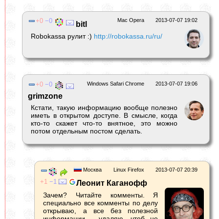
0
0
Mac Opera
2013-07-07 19:02
bitl
Robokassa рулит :)
http://robokassa.ru/ru/
0
0
Windows Safari Chrome
2013-07-07 19:06
grimzone
Кстати, такую информацию вообще полезно
иметь в открытом доступе. В смысле, когда
кто-то скажет что-то внятное, это можно
потом отдельным постом сделать.
Москва
Linux Firefox
2013-07-07 20:39
1
1
Леонит Каганофф
Зачем? Читайте комменты. Я
специально все комменты по делу
открываю, а все без полезной
информации - удаляю, чтоб не