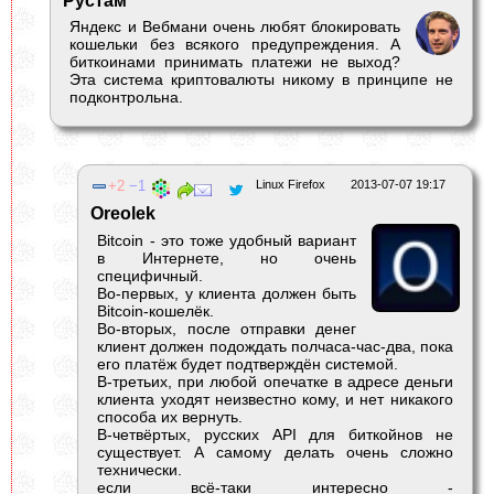
Рустам
Яндекс и Вебмани очень любят блокировать
кошельки без всякого предупреждения. А
биткоинами принимать платежи не выход?
Эта система криптовалюты никому в принципе не
подконтрольна.
2
1
Linux Firefox
2013-07-07 19:17
Oreolek
Bitcoin - это тоже удобный вариант
в Интернете, но очень
специфичный.
Во-первых, у клиента должен быть
Bitcoin-кошелёк.
Во-вторых, после отправки денег
клиент должен подождать полчаса-час-два, пока
его платёж будет подтверждён системой.
В-третьих, при любой опечатке в адресе деньги
клиента уходят неизвестно кому, и нет никакого
способа их вернуть.
В-четвёртых, русских API для биткойнов не
существует. А самому делать очень сложно
технически.
если всё-таки интересно -