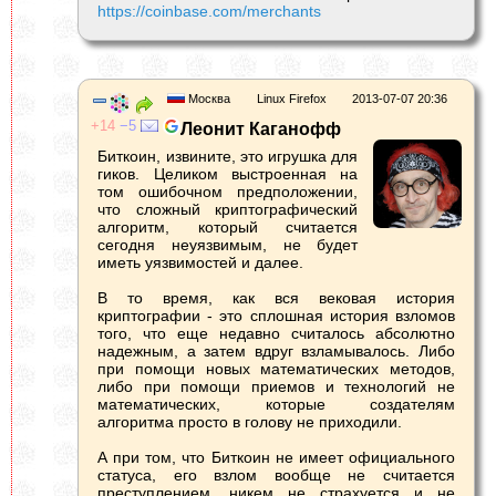
https://coinbase.com/merchants
Москва
Linux Firefox
2013-07-07 20:36
14
5
Леонит Каганофф
Биткоин, извините, это игрушка для
гиков. Целиком выстроенная на
том ошибочном предположении,
что сложный криптографический
алгоритм, который считается
сегодня неуязвимым, не будет
иметь уязвимостей и далее.
В то время, как вся вековая история
криптографии - это сплошная история взломов
того, что еще недавно считалось абсолютно
надежным, а затем вдруг взламывалось. Либо
при помощи новых математических методов,
либо при помощи приемов и технологий не
математических, которые создателям
алгоритма просто в голову не приходили.
А при том, что Биткоин не имеет официального
статуса, его взлом вообще не считается
преступлением, никем не страхуется и не