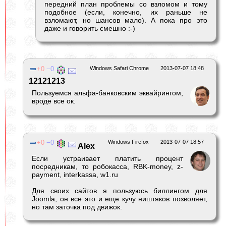
передний план проблемы со взломом и тому
подобное (если, конечно, их раньше не
взломают, но шансов мало). А пока про это
даже и говорить смешно :-)
0
0
Windows Safari Chrome
2013-07-07 18:48
12121213
Пользуемся альфа-банковским эквайрингом,
вроде все ок.
0
0
Windows Firefox
2013-07-07 18:57
Alex
Если устраивает платить процент
посредникам, то робокасса, RBK-money, z-
payment, interkassa, w1.ru
Для своих сайтов я пользуюсь биллингом для
Joomla, он все это и еще кучу ништяков позволяет,
но там заточка под движок.