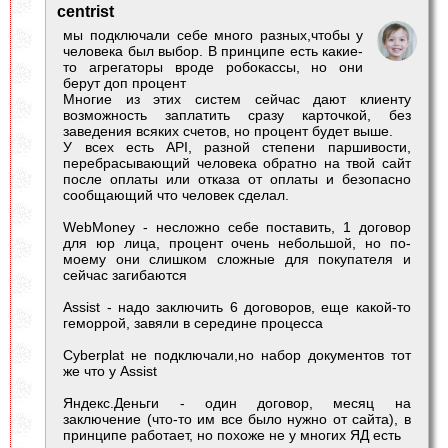
centrist
мы подключали себе много разных,чтобы у
человека был выбор. В принципе есть какие-
то агрегаторы вроде робокассы, но они
берут доп процент
Многие из этих систем сейчас дают клиенту
возможность заплатить сразу карточкой, без
заведения всяких счетов, но процент будет выше.
У всех есть API, разной степени паршивости,
перебрасывающий человека обратно на твой сайт
после оплаты или отказа от оплаты и безопасно
сообщающий что человек сделал.
WebMoney - несложно себе поставить, 1 договор
для юр лица, процент очень небольшой, но по-
моему они слишком сложные для покупателя и
сейчас загибаются
Assist - надо заключить 6 договоров, еще какой-то
геморрой, завяли в середине процесса
Cyberplat не подключали,но набор документов тот
же что у Assist
Яндекс.Деньги - один договор, месяц на
заключение (что-то им все было нужно от сайта), в
принципе работает, но похоже не у многих ЯД есть