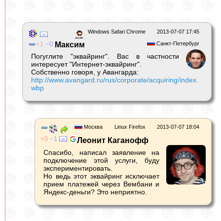
Windows Safari Chrome
2013-07-07 17:45
1
0
Максим
Санкт-Петербург
Погуглите "эквайринг". Вас в частности
интересует "Интернет-эквайринг".
Собственно говоря, у Авангарда:
http://www.avangard.ru/rus/corporate/acquiring/index.
wbp
Москва
Linux Firefox
2013-07-07 18:04
0
1
Леонит Каганофф
Спасибо, написал заявление на
подключение этой услуги, буду
экспериментировать.
Но ведь этот эквайринг исключает
прием платежей через Вембани и
Яндекс-деньги? Это неприятно.