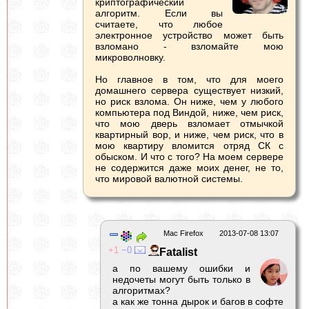
криптографический
алгоритм. Если вы
считаете, что любое
электронное устройство может быть
взломано - взломайте мою
микроволновку.
Но главное в том, что для моего
домашнего сервера существует низкий,
но риск взлома. Он ниже, чем у любого
компьютера под Виндой, ниже, чем риск,
что мою дверь взломает отмычкой
квартирный вор, и ниже, чем риск, что в
мою квартиру вломится отряд СК с
обыском. И что с того? На моем сервере
не содержится даже моих денег, не то,
что мировой валютной системы.
Mac Firefox
2013-07-08 13:07
1
0
Fatalist
а по вашему ошибки и
недочеты могут быть только в
алгоритмах?
а как же тонна дырок и багов в софте