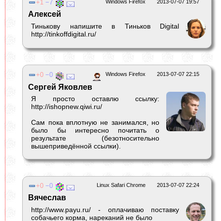
1
7
Windows Firefox
2013-07-07 19:57
Алексей
Тинькову напишите в Тиньков Digital
http://tinkoffdigital.ru/
0
0
Windows Firefox
2013-07-07 22:15
Сергей Яковлев
Я просто оставлю ссылку:
http://ishopnew.qiwi.ru/
Сам пока вплотную не занимался, но
было бы интересно почитать о
результате (безотносительно
вышеприведённой ссылки).
0
0
Linux Safari Chrome
2013-07-07 22:24
Вячеслав
http://www.payu.ru/ - оплачиваю поставку
собачьего корма, нареканий не было