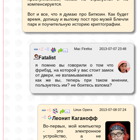
компенсируется.
Вот и все, что я думаю про Биткоин. Как будет
время, допишу и выложу пост про музей Блечли
парк и поучительную историю криптографии.
2
0
Mac Firefox
2013-07-07 23:48
Fatalist
я помню вы говорили о том что
фрибзд, на которой у вас стоит замок
от двери, не взламываемая
как же вы, теперь при таком мнении,
пользуетесь им? не боитесь взлома?
6
Linux Opera
2013-07-08 07:24
0
Леонит Каганофф
Во-первых, мой компьютер
- это электронное
устройство, а не