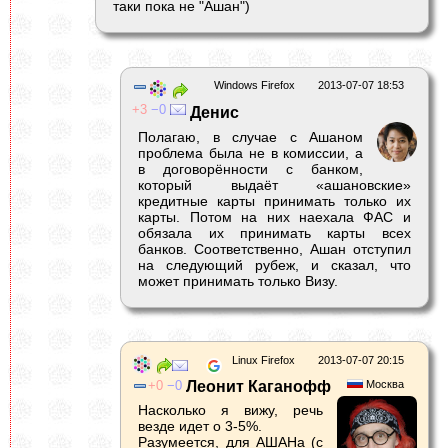
таки пока не "Ашан")
Windows Firefox
2013-07-07 18:53
3
0
Денис
Полагаю, в случае с Ашаном
проблема была не в комиссии, а
в договорённости с банком,
который выдаёт «ашановские»
кредитные карты принимать только их
карты. Потом на них наехала ФАС и
обязала их принимать карты всех
банков. Соответственно, Ашан отступил
на следующий рубеж, и сказал, что
может принимать только Визу.
Linux Firefox
2013-07-07 20:15
0
0
Леонит Каганофф
Москва
Насколько я вижу, речь
везде идет о 3-5%.
Разумеется, для АШАНа (с