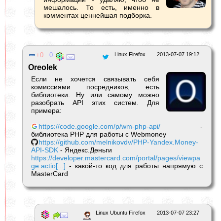
мешалось. То есть, именно в
комментах ценнейшая подборка.
0
0
Linux Firefox
2013-07-07 19:12
Oreolek
Если не хочется связывать себя
комиссиями посредников, есть
библиотеки. Ну или самому можно
разобрать API этих систем. Для
примера:
https://code.google.com/p/wm-php-api/
-
библиотека PHP для работы с Webmoney
https://github.com/melnikovdv/PHP-Yandex.Money-
API-SDK
- Яндекс.Деньги
https://developer.mastercard.com/portal/pages/viewpa
ge.actio[...]
- какой-то код для работы напрямую с
MasterCard
Linux Ubuntu Firefox
2013-07-07 23:27