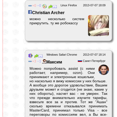
0
0
Linux Firefox
2013-07-07 18:09
Christian Archer
можно несколько систем
прикрутить. ту же робокассу
Windows Safari Chrome
2013-07-07 18:14
3
1
Санкт-Петербург
Максим
Можно попробовать assist (с ними
работает, например, ozon). Они
принимают и электронные кошельки,
но насколько я вижу комиссии у них больше.
А вообще это дорогое удовольствие, Вашим
друзьям может и сгодится (не знаю, какие у
них обороты), насчет вас - не уверен. Так
что прежде внимательно изучите тарифы,
взвесьте все за и против. Тот же "Ашан"
сколько времени отказывался принимать
MasterCard, принимал только Visa - все
переговоры по комиссиям вел, а Вы все-