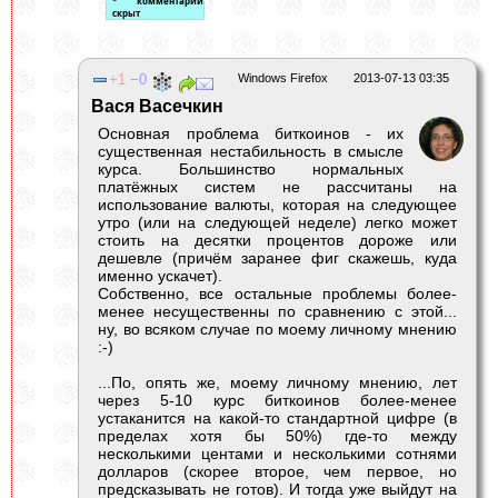
1
0
Windows Firefox
2013-07-13 03:35
Вася Васечкин
Основная проблема биткоинов - их
существенная нестабильность в смысле
курса. Большинство нормальных
платёжных систем не рассчитаны на
использование валюты, которая на следующее
утро (или на следующей неделе) легко может
стоить на десятки процентов дороже или
дешевле (причём заранее фиг скажешь, куда
именно ускачет).
Собственно, все остальные проблемы более-
менее несущественны по сравнению с этой...
ну, во всяком случае по моему личному мнению
:-)
...По, опять же, моему личному мнению, лет
через 5-10 курс биткоинов более-менее
устаканится на какой-то стандартной цифре (в
пределах хотя бы 50%) где-то между
несколькими центами и несколькими сотнями
долларов (скорее второе, чем первое, но
предсказывать не готов). И тогда уже выйдут на