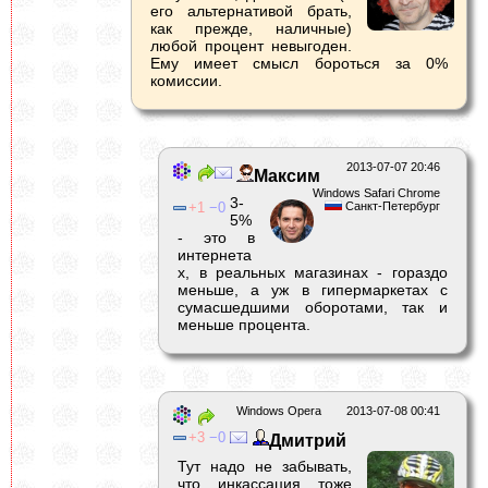
его альтернативой брать,
как прежде, наличные)
любой процент невыгоден.
Ему имеет смысл бороться за 0%
комиссии.
2013-07-07 20:46
Максим
Windows Safari Chrome
3-
1
0
Санкт-Петербург
5%
- это в
интернета
х, в реальных магазинах - гораздо
меньше, а уж в гипермаркетах с
сумасшедшими оборотами, так и
меньше процента.
Windows Opera
2013-07-08 00:41
3
0
Дмитрий
Тут надо не забывать,
что инкассация тоже