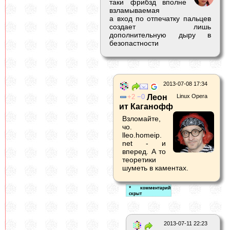
таки фрибзд вполне
взламываемая
а вход по отпечатку пальцев
создает лишь
дополнительную дыру в
безопастности
2013-07-08 17:34
2
0
Леон
Linux Opera
ит Каганофф
Взломайте,
чо.
lleo.homeip.
net - и
вперед. А то
теоретики
шуметь в каментах.
2013-07-11 22:23