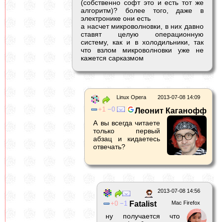
(собственно софт это и есть тот же
алгоритм)? более того, даже в
электронике они есть
а насчет микроволновки, в них давно
ставят целую операционную
систему, как и в холодильники, так
что взлом микроволновки уже не
кажется сарказмом
Linux Opera
2013-07-08 14:09
1
0
Леонит Каганофф
А вы всегда читаете
только первый
абзац и кидаетесь
отвечать?
2013-07-08 14:56
0
1
Fatalist
Mac Firefox
ну получается что