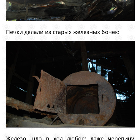
Печки делали из старых железных бочек:
Железо шло в ход любое: даже черепицу