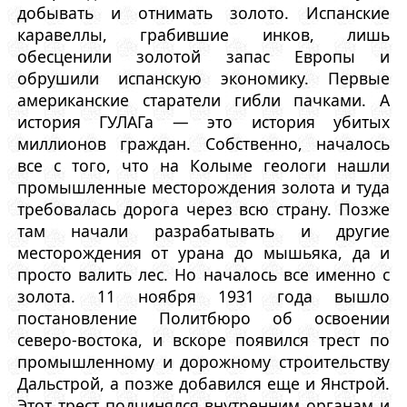
добывать и отнимать золото. Испанские
каравеллы, грабившие инков, лишь
обесценили золотой запас Европы и
обрушили испанскую экономику. Первые
американские старатели гибли пачками. А
история ГУЛАГа — это история убитых
миллионов граждан. Собственно, началось
все с того, что на Колыме геологи нашли
промышленные месторождения золота и туда
требовалась дорога через всю страну. Позже
там начали разрабатывать и другие
месторождения от урана до мышьяка, да и
просто валить лес. Но началось все именно с
золота. 11 ноября 1931 года вышло
постановление Политбюро об освоении
северо-востока, и вскоре появился трест по
промышленному и дорожному строительству
Дальстрой, а позже добавился еще и Янстрой.
Этот трест подчинялся внутренним органам и