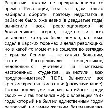
Репрессии, толком не прекращавшиеся со
времен Революции, год за годом только
набирали обороты, поэтому недостатка в
рабах не было. Уже давно (в двадцатые годы)
вычистили всех революционеров не
большевиков: эсеров, кадетов и всех
остальных, которых было немало, кто тоже
сидел в царских тюрьмах и делал революцию,
но в какой-то момент не сошелся во взглядах
с крылом Ленина — не самым большим,
кстати. Расстреливали священников,
недовольных учителей и мятежно
настроенных студентов. Вычистили всех
предпринимателей (НЭП). Вычистили все
крепкие крестьянские семьи (раскулачивание).
Потом пошли уже чистки партийные, среди
своих — и так появился миф о зловещем 1937
годе, который не был ни единственным годом
репрессий, ни самым жестким. Затем началась