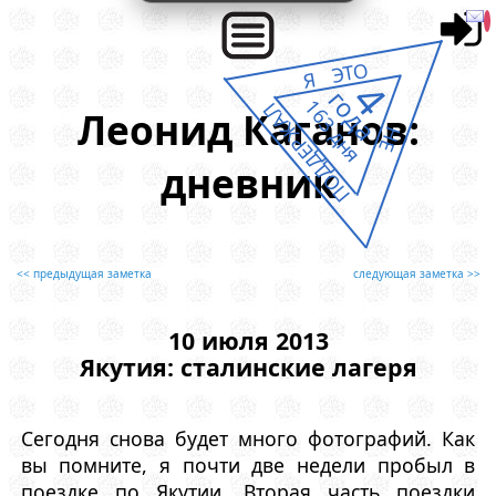
Я ЭТО
4
года
163 дня
ПОДДЕРЖАЛ
Леонид Каганов:
НЕ
дневник
<< предыдущая заметка
следующая заметка >>
10 июля 2013
Якутия: сталинские лагеря
Сегодня снова будет много фотографий. Как
вы помните, я почти две недели пробыл в
поездке по Якутии. Вторая часть поездки