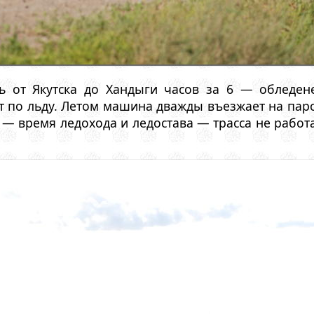
 от Якутска до Хандыги часов за 6 — обледене
 по льду. Летом машина дважды въезжает на паро
 — время ледохода и ледостава — трасса не работ