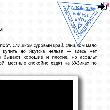
не поддержу
не поддерживаю
следующая заметка >>
не поддержал
164 дня
года
4
и
спорт. Слишком суровый край, слишком мало
 купить до Якутска нельзя — здесь нет
и бывают хорошие и плохие, но асфальт
ной, местные спокойно ездят на УАЗиках по