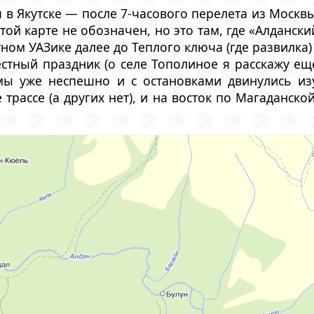
в Якутске — после 7-часового перелета из Москвы
той карте не обозначен, но это там, где «Алдански
ном УАЗике далее до Теплого ключа (где развилка)
естный праздник (о селе Тополиное я расскажу ещ
мы уже неспешно и с остановками двинулись из
 трассе (а других нет), и на восток по Магаданс