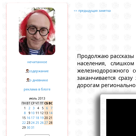
<< предыдущая заметка
Продолжаю рассказы 
нечитанное
населения, слишком
железнодорожного с
содержание
заканчивается сразу
о дневнике
дорогам региональног
реклама в блоге
июль 2013
ПН
ВТ
СР
ЧТ
ПТ
СБ
ВС
1
2
3
4
5
6
7
8
9
10
11
12
13
14
15
16
17
18
19
20
21
22
23
24
25
26
27
28
29
30
31