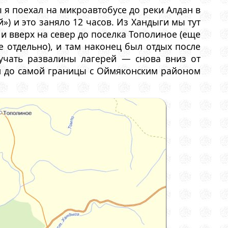
 я поехал на микроавтобусе до реки Алдан в
й») и это заняло 12 часов. Из Хандыги мы тут
 и вверх на север до поселка Тополиное (еще
е отдельно), и там наконец был отдых после
учать развалины лагерей — снова вниз от
кой до самой границы с Оймяконским районом