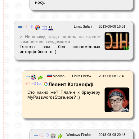
носу.
1
0
Linux Safari
2013-08-08 16:51
_
> Ненавижу, когда пароль на экране
заменяется звездочками
Тяжело вам без современных
интерфейсов то :)
Москва
Linux Firefox
2013-08-08 17:40
1
0
Леонит Каганофф
Это каких же? Плагин к браузеру
MyPasswordsStore.exe? ;)
1
0
Windows Firefox
2013-08-08 20:48