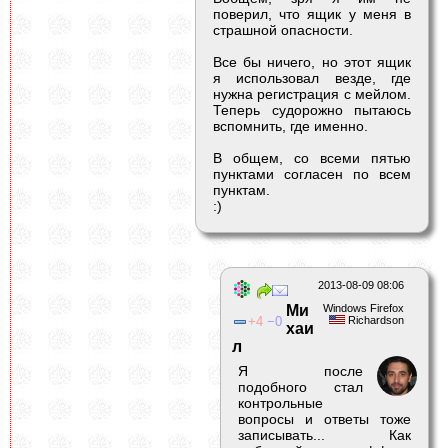
поверил, что ящик у меня в
страшной опасности.
Все бы ничего, но этот ящик
я использовал везде, где
нужна регистрация с мейлом.
Теперь судорожно пытаюсь
вспомнить, где именно.
В общем, со всеми пятью
пунктами согласен по всем
пунктам.
:)
2013-08-09 08:06
Ми
Windows Firefox
4
0
Richardson
хаи
л
Я после
подобного стал
контрольные
вопросы и ответы тоже
записывать... Как