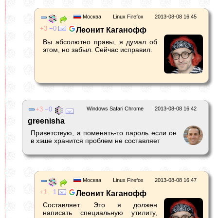
Москва
Linux Firefox
2013-08-08 16:45
3
0
Леонит Каганофф
Вы абсолютно правы, я думал об
этом, но забыл. Сейчас исправил.
3
0
Windows Safari Chrome
2013-08-08 16:42
greenisha
Приветствую, а поменять-то пароль если он
в хэше хранится проблем не составляет
Москва
Linux Firefox
2013-08-08 16:47
1
1
Леонит Каганофф
Составляет. Это я должен
написать специальную утилиту,