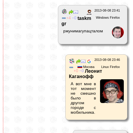
2013-08-08 23:41
4
0
taskm
Windows Firefox
gr
ржунимагупацталом
2013-08-08 23:46
Москва
Linux Firefox
0
0
Леонит
Каганофф
А вот мне в
тот момент
не смешно
было в
другом
городе с
мобильника.