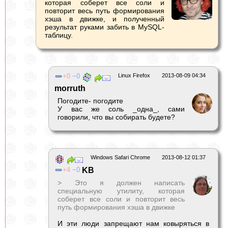
которая соберет все соли и
повторит весь путь формирования
хэша в движке, и полученный
результат руками забить в MySQL-
таблицу.
0
0
Linux Firefox
2013-08-09 04:34
morruth
Погодите- погодите
У вас же соль _одна_, сами
говорили, что вы собирать будете?
Windows Safari Chrome
2013-08-12 01:37
4
0
KB
> Это я должен написать
специальную утилиту, которая
соберет все соли и повторит весь
путь формирования хэша в движке
И эти люди запрещают нам ковыряться в