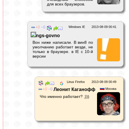
для всех браузеров.
0
0
Windows IE
2013-08-09 00:41
ngs-govno
Вон ниже написали. В вин8 по
умолчанию работает везде, не
только в браузере. в IE с 10-й
версии
Linux Firefox
2013-08-09 00:49
0
0
Леонит Каганофф
Москва
Что именно работает? ;)))