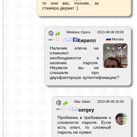
то они вас, похоже, за
стажера держат :)
Windows Opera
2013-08-08 20:09
11
2
Москва
Кирилл
Наличие ключа не
отменяет
необходимости в
наличии пароля.
Неужели вы не
слышали про
двухфакторную аутентификацию?
Mac Safari
2013-08-09 15:34
1
1
sergey
Проблема в требовании к
сложности пароля. Если
есть ключ, то сложный
пароль не нужен