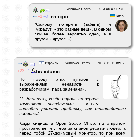
Windows Opera
2013-08-09 11:31
1
0
manigor
Киев
"Самому потерять (забыть)" и
"украдут" - это разные вещи. В одном
случае более вероятно одно, а в
другом - другое :-)
Израиль
Windows Firefox
2013-08-08 18:16
23
1
braintunic
По поводу этих пунктов с
выражениями ненависти к
разработчикам, пара замечаний.
"1. Ненавижу, когда пароль на экране
заменяется звездочками. ... я сам
способен решить проблему, как отгородиться
ладошкой
"
—
Когда сидишь в Open Space Office, на открытом
пространстве, и у тебя за спиной десятки людей, а
перед тобой 27-дюймовый монитор, то при всем