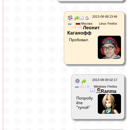
2013-08-08 23:46
Москва
Linux Firefox
7
0
Леонит
Каганофф
Пробовал.
2013-08-09 02:17
0
0
Windows Firefox
Ranma
Попробу
йте
"тупой"