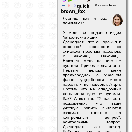
6
0
quick_
Windows Firefox
brown_fox
Леонид, как я вас
понимаю! :)
У меня вот недавно издох
Yahoo'вский ящик.
Двенадцать лет он прожил в
страшной опасности со
слишком простым паролем.
И наконец... Наконец...
Наконец, меня на него не
пустили. Причем в два этапа.
Первым делом меня
предупредили о ужасном
факте ущербности моего
пароля. Я не поверил. А зря.
Потому что на следующий
день меня тупо не пустили.
Как? А вот так. "У нас есть
подозрения, что вашу
учетную запись пытаются
взломать, ответьте на
контрольный вопрос".
Контрольный вопрос.
Двенадцать лет назад.
Вобщем, зря я им не