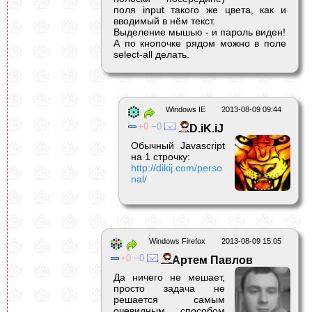
поля input такого же цвета, как и
вводимый в нём текст.
Выделение мышью - и пароль виден!
А по кнопочке рядом можно в поле
select-all делать.
Windows IE
2013-08-09 09:44
0
0
D.iK.iJ
Обычный Javascript
на 1 строчку:
http://dikij.com/perso
nal/
Windows Firefox
2013-08-09 15:05
0
0
Артем Павлов
Да ничего не мешает,
просто задача не
решается самым
очевидным способом