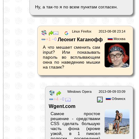
Ну, а так-то я по всем пунктам согласен.
Linux Firefox
2013-08-08 23:14
1
0
Леонит Каганофф
Москва
А что мешает сменить сам
input? Или показывать
пароль во всплывающем
окна по наведению мышки
на глазик?
Windows Opera
2013-08-09 03:09
4
0
Обнинск
Wgent.com
Самое простое
решение - средствами
CSS сделать большую
часть фона (кроме
узкой, в 1 пиксел
полоски посередине)