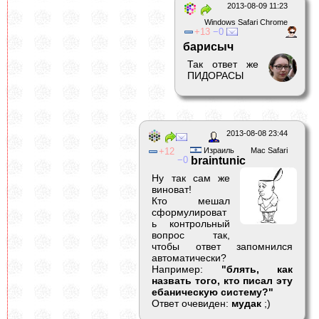
2013-08-09 11:23
Windows Safari Chrome
13
0
барисыч
Так ответ же
ПИДОРАСЫ
2013-08-08 23:44
12
Израиль
Mac Safari
0
braintunic
Ну так сам же
виноват!
Кто мешал
сформулироват
ь контрольный
вопрос так,
чтобы ответ запомнился
автоматически?
Например:
"блять, как
назвать того, кто писал эту
ебаническую систему?"
Ответ очевиден:
мудак
;)