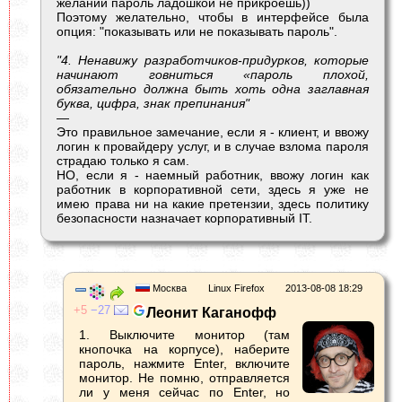
желании пароль ладошкой не прикроешь))
Поэтому желательно, чтобы в интерфейсе была
опция: "показывать или не показывать пароль".
"4. Ненавижу разработчиков-придурков, которые
начинают говниться «пароль плохой,
обязательно должна быть хоть одна заглавная
буква, цифра, знак препинания"
—
Это правильное замечание, если я - клиент, и ввожу
логин к провайдеру услуг, и в случае взлома пароля
страдаю только я сам.
НО, если я - наемный работник, ввожу логин как
работник в корпоративной сети, здесь я уже не
имею права ни на какие претензии, здесь политику
безопасности назначает корпоративный IT.
Москва
Linux Firefox
2013-08-08 18:29
5
27
Леонит Каганофф
1. Выключите монитор (там
кнопочка на корпусе), наберите
пароль, нажмите Enter, включите
монитор. Не помню, отправляется
ли у меня сейчас по Enter, но