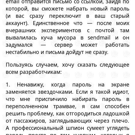
email отправится письмо со ссылкой, зайдя по
которой, вы сможете набрать новый пароль
(и вас сразу переключит в ваш старый
аккаунт). Единственное что — после моих
вчерашних экспериментов с почтой там
вывалилась куча мусора в sendmail и он
задумался — сервер может работать
нестабильно и письма дойдут не сразу.
Пользуясь случаем, хочу сказать следующее
всем разработчикам:
1. Ненавижу, когда пароль на экране
заменяется звездочками. Если я такой идиот,
что мне приспичило набирать пароль в
переполненном трамвае, я сам способен
решить проблему, как отгородиться ладошкой
от пассажиров, заглядывающих через плечо.
А профессиональный шпион сумеет углядеть
пароль просто по тем кнопкам, которых я