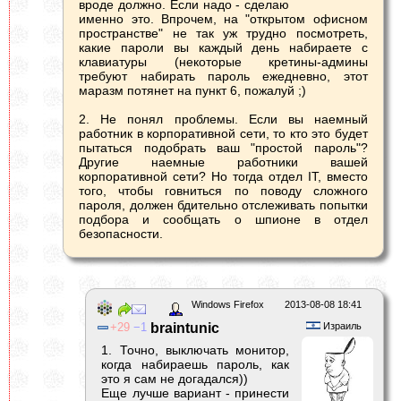
вроде должно. Если надо - сделаю
именно это. Впрочем, на "открытом офисном
пространстве" не так уж трудно посмотреть,
какие пароли вы каждый день набираете с
клавиатуры (некоторые кретины-админы
требуют набирать пароль ежедневно, этот
маразм потянет на пункт 6, пожалуй ;)
2. Не понял проблемы. Если вы наемный
работник в корпоративной сети, то кто это будет
пытаться подобрать ваш "простой пароль"?
Другие наемные работники вашей
корпоративной сети? Но тогда отдел IT, вместо
того, чтобы говниться по поводу сложного
пароля, должен бдительно отслеживать попытки
подбора и сообщать о шпионе в отдел
безопасности.
Windows Firefox
2013-08-08 18:41
29
1
braintunic
Израиль
1. Точно, выключать монитор,
когда набираешь пароль, как
это я сам не догадался))
Еще лучше вариант - принести