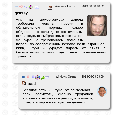
0
0
Windows Firefox
2013-08-08 18:02
grassy
угу. на арморгеймсах давеча
требовали менять пароли в
обязательном порядке. самое
обидное, что если даже его сменить,
почти неделю выбрасывало все на тот
же экран с требованием поменять
пароль по соображениям безопасности. стращная,
блин, штука - украдут пароль от сайта с
бесплатными играми, где только онлайн-сейвы
хранятся.
0
0
Windows Opera
2013-08-09 09:59
beast
Бесплатность - штука относительная...
если посчитать, сколько трудодней
вложено в выбивание рекордов и ачивок,
потерять пароль выходит не дёшево.