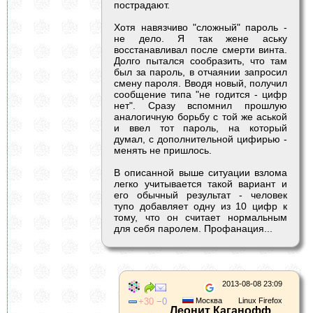
пострадают.
Хотя навязчиво "сложный" пароль -
не дело. Я так жене аську
восстанавливал после смерти винта.
Долго пытался сообразить, что там
был за пароль, в отчаянии запросил
смену пароля. Вводя новый, получил
сообщение типа "не годится - цифр
нет". Сразу вспомнил прошлую
аналогичную борьбу с той же аськой
и ввел тот пароль, на который
думал, с дополнительной цифирью -
менять не пришлось.
В описанной выше ситуации взлома
легко учитывается такой вариант и
его обычный результат - человек
тупо добавляет одну из 10 цифр к
тому, что он считает нормальным
для себя паролем. Профанация...
2013-08-08 23:09
30
0
Москва
Linux Firefox
Леонит Каганофф