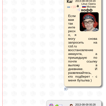
Каг
2013-08-09 03:20
Linux Opera
а
19
Москва
0
нофф
Если
вам
так
инте
ресн
о, я
могу снова
запросить на
rzd.ru
восстановление
аккаунта, а
пришедшую по
почте ссылку
выложу в
дневнике. И
развлекайтесь,
кто подберет - с
меня бутылка )
2013-08-09 00:28