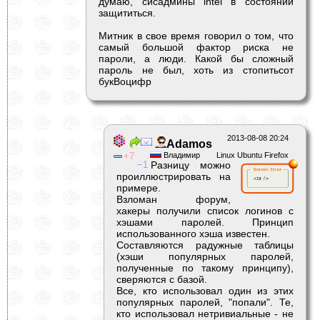
думаю, сисадмины intel в состоянии
защититься.
Митник в свое время говорил о том, что
самый большой фактор риска не
пароли, а люди. Какой бы сложный
пароль не был, хоть из стопитьсот
букВоцифр
2013-08-08 20:24
Adamos
7
Владимир
Linux Ubuntu Firefox
1
Разницу можно
проиллюстрировать на
примере.
Взломан форум,
хакеры получили список логинов с
хэшами паролей. Принцип
использованного хэша известен.
Составляются радужные таблицы
(хэши популярных паролей,
полученные по такому принципу),
сверяются с базой.
Все, кто использовал один из этих
популярных паролей, "попали". Те,
кто использовал нетривиальные - не