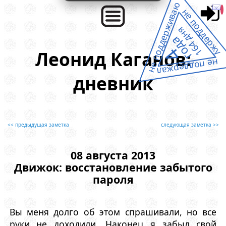
не поддерживаю
не поддержу
164 дня
года
4
Леонид Каганов:
не поддержал
дневник
<< предыдущая заметка
следующая заметка >>
08 августа 2013
Движок: восстановление забытого
пароля
Вы меня долго об этом спрашивали, но все
руки не доходили. Наконец я забыл свой