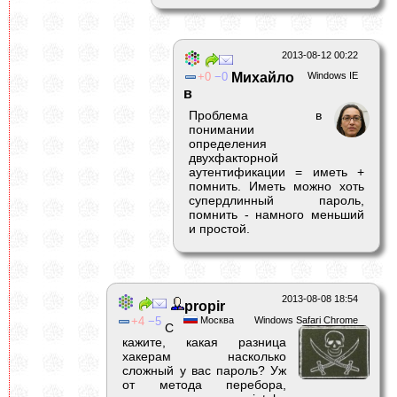
2013-08-12 00:22
0
0
Михайло
Windows IE
в
Проблема в
понимании
определения
двухфакторной
аутентификации = иметь +
помнить. Иметь можно хоть
супердлинный пароль,
помнить - намного меньший
и простой.
2013-08-08 18:54
propir
4
5
Москва
Windows Safari Chrome
С
кажите, какая разница
хакерам насколько
сложный у вас пароль? Уж
от метода перебора,