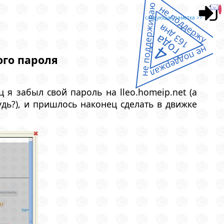
не поддерживаю
не поддержу
следующая заметка >>
163 дня
года
4
не поддержал
ого пароля
 я забыл свой пароль на lleo.homeip.net (а
удь?), и пришлось наконец сделать в движке