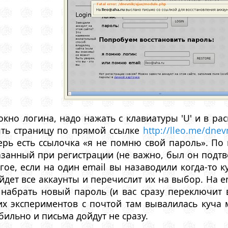
окно логина, надо нажать с клавиатуры 'U' и в ра
ть страницу по прямой ссылке
http://lleo.me/dnev
ерь есть ссылочка «я не помню свой пароль». По
казанный при регистрации (не важно, был он подтв
угое, если на один email вы назаводили когда-то к
йдет все аккаунты и перечислит их на выбор. На e
 набрать новый пароль (и вас сразу переключит 
х экспериментов с почтой там вывалилась куча м
бильно и письма дойдут не сразу.