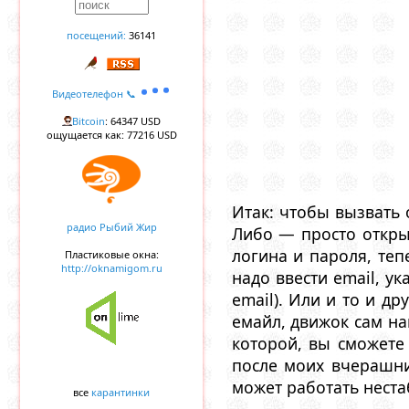
посещений:
36141
Видеотелефон 📞
Bitcoin
: 64347 USD
ощущается как: 77216 USD
Итак: чтобы вызвать 
радио Рыбий Жир
Либо — просто откры
логина и пароля, теп
Пластиковые окна:
http://oknamigom.ru
надо ввести email, у
email). Или и то и др
емайл, движок сам на
которой, вы сможете
после моих вчерашни
может работать неста
все
карантинки