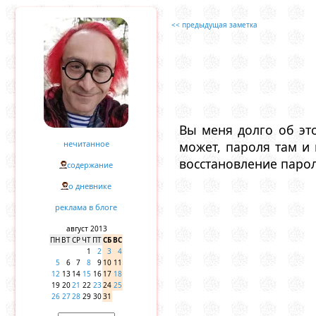
<< предыдущая заметка
Вы меня долго об это
нечитанное
может, пароля там и 
восстановление парол
содержание
о дневнике
реклама в блоге
август 2013
ПН
ВТ
СР
ЧТ
ПТ
СБ
ВС
1
2
3
4
5
6
7
8
9
10
11
12
13
14
15
16
17
18
19
20
21
22
23
24
25
26
27
28
29
30
31