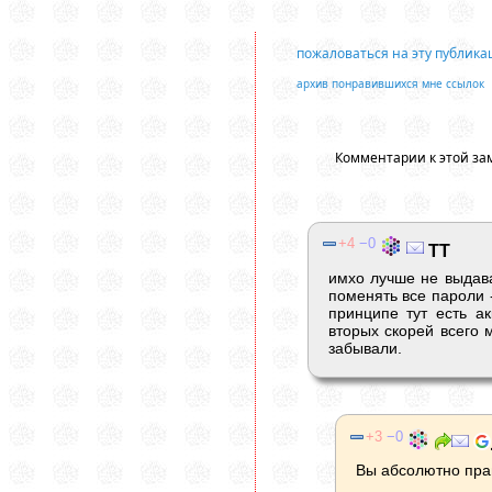
пожаловаться на эту публик
архив понравившихся мне ссылок
Комментарии к этой за
4
0
ТТ
имхо лучше не выдава
поменять все пароли -
принципе тут есть ак
вторых скорей всего 
забывали.
3
0
Вы абсолютно прав