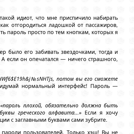
 такой идиот, что мне приспичило набирать
как отгородиться ладошкой от пассажиров,
ь пароль просто по тем кнопкам, которых я
хер было его забивать звездочками, тогда и
. А если он опечатался — ничего страшного,
!HWf6$E19h&j№sNHTjs, потом вы его сможете
ридумай нормальный интерфейс! Пароль —
я
«пароль плохой, обязательно должна быть
уквы греческого алфавита...»
Если я хочу
кции с заглавными буквами сами зубрите.
 пароли пользователей. Только хэш! Вы не