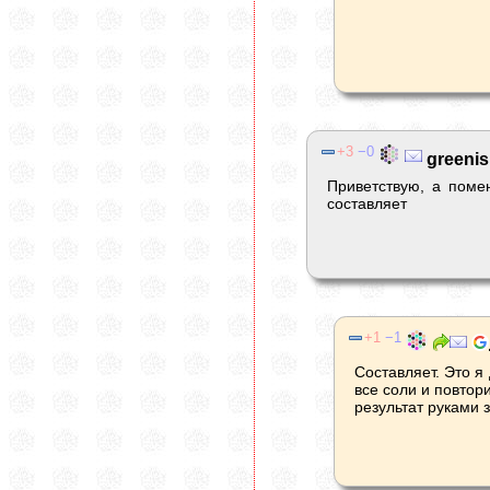
3
0
greeni
Приветствую, а поме
составляет
1
1
Составляет. Это я
все соли и повтор
результат руками 