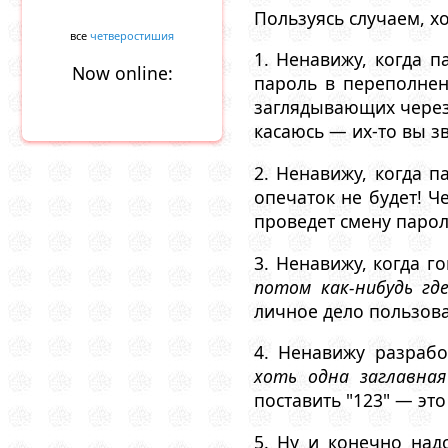
Пользуясь случаем, х
все
четверостишия
1. Ненавижу, когда п
Now online:
пароль в переполнен
заглядывающих через 
касаюсь — их-то вы з
2. Ненавижу, когда п
опечаток не будет! Ч
проведет смену парол
3. Ненавижу, когда 
потом как-нибудь где
личное дело пользова
4. Ненавижу разрабо
хоть одна заглавная
поставить "123" — эт
5. Ну и конечно над