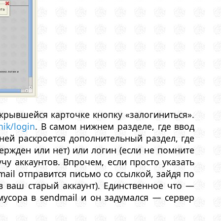
скрывшейся карточке кнопку «залогиниться».
nik/login
. В самом нижнем разделе, где ввод
 ней раскроется дополнительный раздел, где
ержден или нет) или логин (если не помните
учу аккаунтов. Впрочем, если просто указать
mail отправится письмо со ссылкой, зайдя по
в ваш старый аккаунт). Единственное что —
усора в sendmail и он задумался — сервер