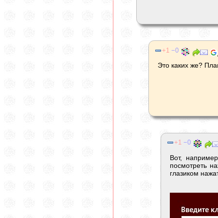
1
0
Это каких же? Пла
1
0
Вот, наприме
посмотреть на
глазиком нажа