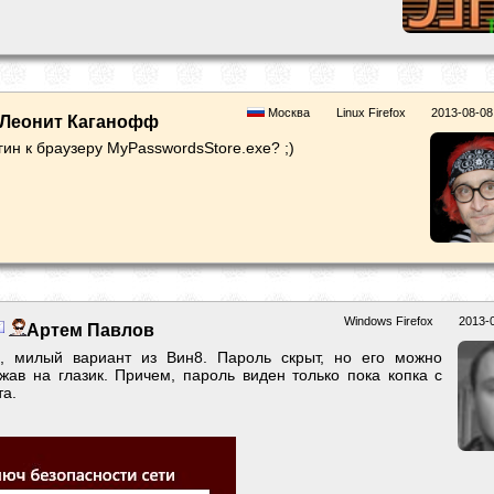
Москва
Linux Firefox
2013-08-08
Леонит Каганофф
гин к браузеру MyPasswordsStore.exe? ;)
Windows Firefox
2013-
Артем Павлов
р, милый вариант из Вин8. Пароль скрыт, но его можно
жав на глазик. Причем, пароль виден только пока копка с
та.