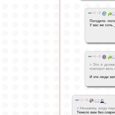
0
0
Погодите- пог
У вас же соль 
4
0
> Это я долже
повторит весь
И эти люди за
1
0
_
> Ненавижу, когда пар
Тяжело вам без совре