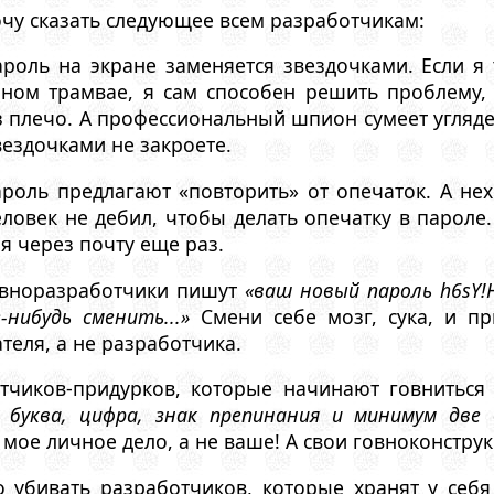
очу сказать следующее всем разработчикам:
ароль на экране заменяется звездочками. Если я
ном трамвае, я сам способен решить проблему, 
плечо. А профессиональный шпион сумеет углядет
вездочками не закроете.
ароль предлагают «повторить» от опечаток. А не
еловек не дебил, чтобы делать опечатку в пароле
я через почту еще раз.
говноразработчики пишут
«ваш новый пароль h6sY
-нибудь сменить...»
Смени себе мозг, сука, и п
теля, а не разработчика.
тчиков-придурков, которые начинают говнитьс
 буква, цифра, знак препинания и минимум две б
о мое личное дело, а не ваше! А свои говноконстру
о убивать разработчиков, которые хранят у себя