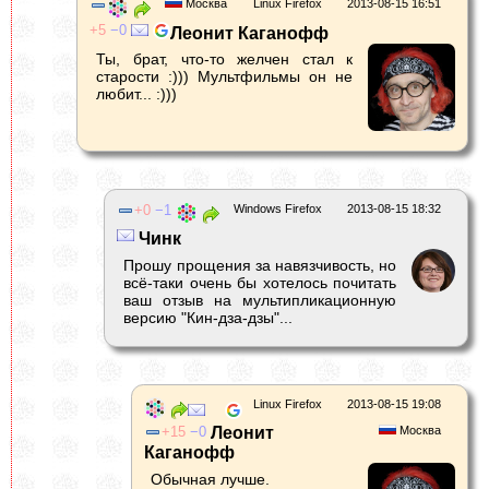
Москва
Linux Firefox
2013-08-15 16:51
5
0
Леонит Каганофф
Ты, брат, что-то желчен стал к
старости :))) Мультфильмы он не
любит... :)))
0
1
Windows Firefox
2013-08-15 18:32
Чинк
Прошу прощения за навязчивость, но
всё-таки очень бы хотелось почитать
ваш отзыв на мультипликационную
версию "Кин-дза-дзы"...
Linux Firefox
2013-08-15 19:08
15
0
Леонит
Москва
Каганофф
Обычная лучше.