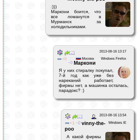
:)))
Маркони боится, что
все ломанутся в
Мурманск за
холодильниками.
2013-08-16 13:17
0
Москва
Windows Firefox
0
Маркони
Я у них стиралку покупал,
7-й год как уже без
нареканий работает,
фирмы нет, а машинка осталась,
парадокс? :)
2013-08-16 13:54
1
0
vinny-the-
Windows IE
poo
А какой фирмы