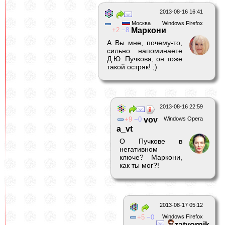
2013-08-16 16:41
Москва
Windows Firefox
2
8
Маркони
А Вы мне, почему-то,
сильно напоминаете
Д.Ю. Пучкова, он тоже
такой остряк! ;)
2013-08-16 22:59
9
0
vov
Windows Opera
a_vt
О Пучкове в
негативном
ключе? Маркони,
как ты мог?!
2013-08-17 05:12
5
0
Windows Firefox
zatvornik