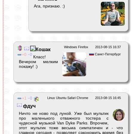
Ага, признаю. :)
Windows Firefox
2013-08-15 16:37
Кошак
0
0
Санкт-Петербург
Класс!
Вечером мелким
покажу! :)
1
0
Linux Ubuntu Safari Chrome
2013-08-15 16:45
фдуч
Ничто не ново под луной. Уже был мультик
про маленького отважного тостера с
чудесной музыкой Van Dyke Parks. Впрочем,
этот мультик тоже весьма симпатичен и - что
главное сегодня - позволяет сэкономить время без