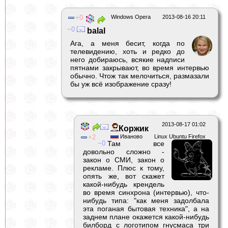
0
Windows Opera
2013-08-16 20:11
0
balal
Ага, а меня бесит, когда по
телевидению, хоть и редко до
него добираюсь, всякие надписи
пятнами закрывают, во время интервью
обычно. Чтож так мелочиться, размазали
бы уж всё изображение сразу!
2013-08-17 01:02
Коржик
2
Иваново
Linux Ubuntu Firefox
0
Там все
довольно сложно -
закон о СМИ, закон о
рекламе. Плюс к тому,
опять же, вот скажет
какой-нибудь крендель
во время синхрона (интервью), что-
нибудь типа: "как меня задолбала
эта поганая бытовая техника", а на
заднем плане окажется какой-нибудь
билборд с логотипом гнусмаса три