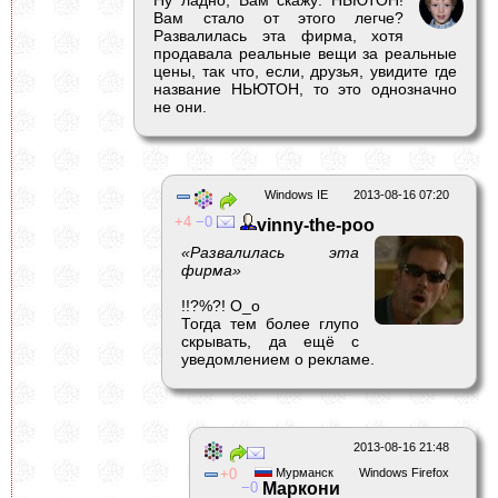
Ну ладно, Вам скажу: НЬЮТОН!
Вам стало от этого легче?
Развалилась эта фирма, хотя
продавала реальные вещи за реальные
цены, так что, если, друзья, увидите где
название НЬЮТОН, то это однозначно
не они.
Windows IE
2013-08-16 07:20
4
0
vinny-the-poo
«Развалилась эта
фирма»
!!?%?! О_о
Тогда тем более глупо
скрывать, да ещё с
уведомлением о рекламе.
2013-08-16 21:48
0
Мурманск
Windows Firefox
0
Маркони