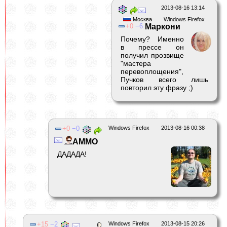
2013-08-16 13:14
Москва
Windows Firefox
0
6
Маркони
Почему? Именно
в прессе он
получил прозвище
"мастера
перевоплощения",
Пучков всего лишь
повторил эту фразу ;)
0
0
Windows Firefox
2013-08-16 00:38
AMMO
ДАДАДА!
15
2
Windows Firefox
2013-08-15 20:26