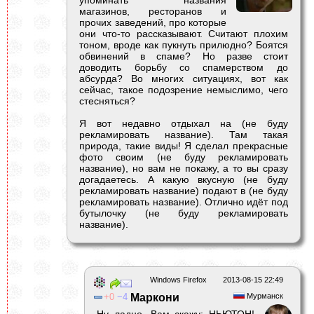
магазинов, ресторанов и
прочих заведений, про которые
они что-то рассказывают. Считают плохим
тоном, вроде как пукнуть прилюдно? Боятся
обвинений в спаме? Но разве стоит
доводить борьбу со спамерством до
абсурда? Во многих ситуациях, вот как
сейчас, такое подозрение немыслимо, чего
стесняться?
Я вот недавно отдыхал на (не буду
рекламировать название). Там такая
природа, такие виды! Я сделал прекрасные
фото своим (не буду рекламировать
название), но вам не покажу, а то вы сразу
догадаетесь. А какую вкусную (не буду
рекламировать название) подают в (не буду
рекламировать название). Отлично идёт под
бутылочку (не буду рекламировать
название).
Windows Firefox
2013-08-15 22:49
0
4
Маркони
Мурманск