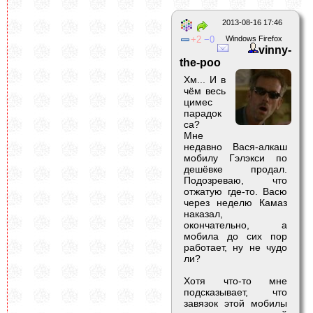
2013-08-16 17:46
2
0
Windows Firefox
vinny-
the-poo
Хм... И в
чём весь
цимес
парадок
са?
Мне
недавно Вася-алкаш
мобилу Гэлэкси по
дешёвке продал.
Подозреваю, что
отжатую где-то. Васю
через неделю Камаз
наказал,
окончательно, а
мобила до сих пор
работает, ну не чудо
ли?
Хотя что-то мне
подсказывает, что
завязок этой мобилы