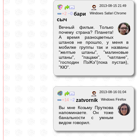
2013-08-15 21:49
2
0
бари
Windows Safari Chrome
сыч
Вечный фильм. Только
почему страна? Планета!
А время разноцветных
штанов не прошло, у меня в
мобилке группы так и названы
"желтые штаны", "малиновые
штаны", "пацаки", "чатлане",
"господин ПэЖэ"(пока пустая),
"КЮ".
2013-08-16 01:04
14
2
zatvornik
Windows Firefox
Вы мне Козьму Пруткова
напоминаете. Он тоже
банальности с умным
видом говорил.