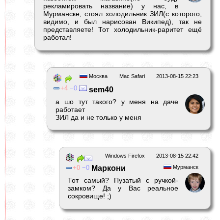
рекламировать название) у нас, в
Мурманске, стоял холодильник ЗИЛ(с которого,
видимо, и был нарисован Википед), так не
представляете! Тот холодильник-раритет ещё
работал!
Москва
Mac Safari
2013-08-15 22:23
4
0
sem40
а шо тут такого? у меня на даче
работает
ЗИЛ да и не только у меня
Windows Firefox
2013-08-15 22:42
0
0
Маркони
Мурманск
Тот самый? Пузатый с ручкой-
замком? Да у Вас реальное
сокровище! ;)