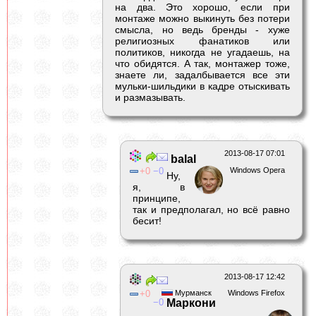
на два. Это хорошо, если при
монтаже можно выкинуть без потери
смысла, но ведь бренды - хуже
религиозных фанатиков или
политиков, никогда не угадаешь, на
что обидятся. А так, монтажер тоже,
знаете ли, задалбывается все эти
мульки-шильдики в кадре отыскивать
и размазывать.
2013-08-17 07:01
balal
0
0
Windows Opera
Ну,
я, в
принципе,
так и предполагал, но всё равно
бесит!
2013-08-17 12:42
0
Мурманск
Windows Firefox
0
Маркони