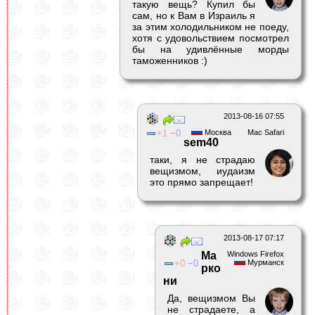
такую вещь? Купил бы
сам, но к Вам в Израиль я
за этим холодильником не поеду,
хотя с удовольствием посмотрел
бы на удивлённые морды
таможенников :)
2013-08-16 07:55
1
0
Москва
Mac Safari
sem40
таки, я не страдаю
вещизмом, иудаизм
это прямо запрещает!
2013-08-17 07:17
Ма
Windows Firefox
0
0
Мурманск
рко
ни
Да, вещизмом Вы
не страдаете, а