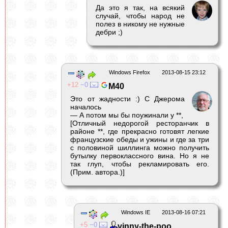
Да это я так, на всякий
случай, чтобы народ не
полез в никому не нужные
дебри ;)
Windows Firefox
2013-08-15 23:12
12
0
M40
Это от жадности :) С Джерома
началось
— А потом мы бы поужинали у **,
[Отличный недорогой ресторанчик в
районе **, где прекрасно готовят легкие
французские обеды и ужины и где за три
с половиной шиллинга можно получить
бутылку первоклассного вина. Но я не
так глуп, чтобы рекламировать его.
(Прим. автора.)]
Windows IE
2013-08-16 07:21
5
0
vinny-the-poo