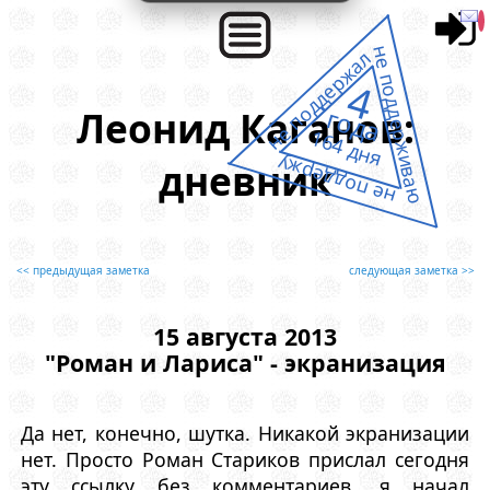
не поддерживаю
не поддержал
4
года
Леонид Каганов:
164 дня
не поддержу
дневник
<< предыдущая заметка
следующая заметка >>
15 августа 2013
"Роман и Лариса" - экранизация
Да нет, конечно, шутка. Никакой экранизации
нет. Просто Роман Стариков прислал сегодня
эту ссылку без комментариев, я начал