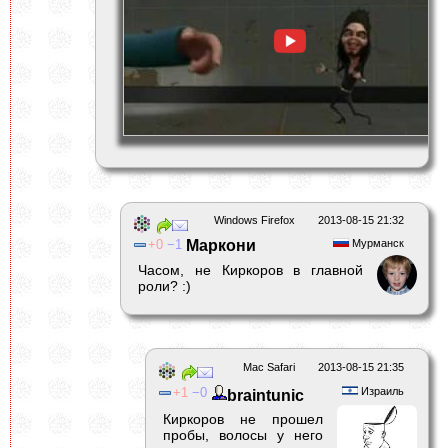
Windows Firefox
2013-08-15 21:32
0
1
Маркони
Мурманск
Часом, не Киркоров в главной
роли? :)
Mac Safari
2013-08-15 21:35
1
0
Израиль
braintunic
Киркоров не прошел
пробы, волосы у него