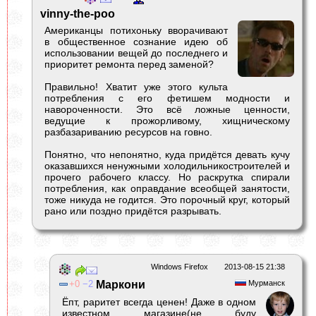
vinny-the-poo
Американцы потихоньку вворачивают
в общественное сознание идею об
использовании вещей до последнего и
приоритет ремонта перед заменой?
Правильно! Хватит уже этого культа
потребления с его фетишем модности и
навороченности. Это всё ложные ценности,
ведущие к прожорливому, хищническому
разбазариванию ресурсов на говно.
Понятно, что непонятно, куда придётся девать кучу
оказавшихся ненужными холодильникостроителей и
прочего рабочего классу. Но раскрутка спирали
потребления, как оправдание всеобщей занятости,
тоже никуда не годится. Это порочный круг, который
рано или поздно придётся разрывать.
Windows Firefox
2013-08-15 21:38
0
2
Маркони
Мурманск
Ёпт, раритет всегда ценен! Даже в одном
известном магазине(не буду