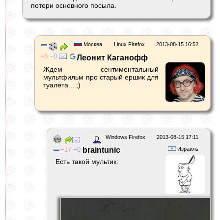
потери основного посыла.
Москва
Linux Firefox
2013-08-15 16:52
8
0
Леонит Каганофф
Ждем сентиментальный
мультфильм про старый ершик для
туалета... ;)
Windows Firefox
2013-08-15 17:11
17
0
braintunic
Израиль
Есть такой мультик: