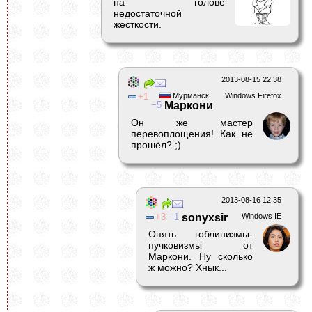
на голове
недостаточной
жесткости.
2013-08-15 22:38
1
Мурманск
Windows Firefox
5
Маркони
Он же мастер
перевоплощения! Как не
прошёл? ;)
2013-08-16 12:35
3
1
sonyxsir
Windows IE
Опять гоблинизмы-
пучковизмы от
Маркони. Ну сколько
ж можно? Хнык...