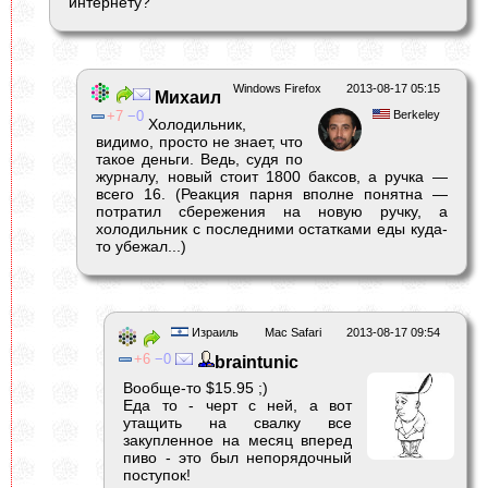
интернету?
Windows Firefox
2013-08-17 05:15
Михаил
7
0
Berkeley
Холодильник,
видимо, просто не знает, что
такое деньги. Ведь, судя по
журналу, новый стоит 1800 баксов, а ручка —
всего 16. (Реакция парня вполне понятна —
потратил сбережения на новую ручку, а
холодильник с последними остатками еды куда-
то убежал...)
Израиль
Mac Safari
2013-08-17 09:54
6
0
braintunic
Вообще-то $15.95 ;)
Еда то - черт с ней, а вот
утащить на свалку все
закупленное на месяц вперед
пиво - это был непорядочный
поступок!