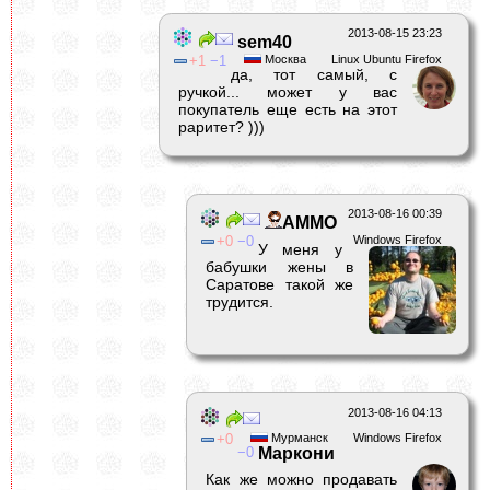
2013-08-15 23:23
sem40
1
1
Москва
Linux Ubuntu Firefox
да, тот самый, с
ручкой... может у вас
покупатель еще есть на этот
раритет? )))
2013-08-16 00:39
AMMO
0
0
Windows Firefox
У меня у
бабушки жены в
Саратове такой же
трудится.
2013-08-16 04:13
0
Мурманск
Windows Firefox
0
Маркони
Как же можно продавать