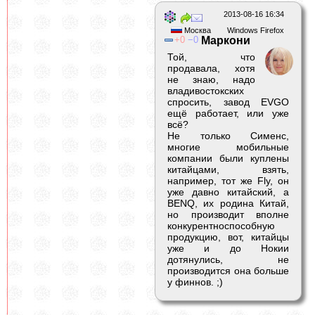
2013-08-16 16:34
Москва
Windows Firefox
0
0
Маркони
Той, что
продавала, хотя
не знаю, надо
владивостокских
спросить, завод EVGO
ещё работает, или уже
всё?
Не только Сименс,
многие мобильные
компании были куплены
китайцами, взять,
например, тот же Fly, он
уже давно китайский, а
BENQ, их родина Китай,
но производит вполне
конкурентноспособную
продукцию, вот, китайцы
уже и до Нокии
дотянулись, не
производится она больше
у финнов. ;)