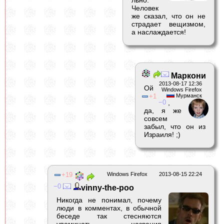
льно.
Человек
же сказал, что он не
страдает вещизмом,
а наслаждается!
Маркони
2013-08-17 12:36
Ой
Windows Firefox
1
Мурманск
0
,
да, я же
совсем
забыл, что он из
Израиля! ;)
19
Windows Firefox
2013-08-15 22:24
0
vinny-the-poo
Никогда не понимал, почему
люди в комментах, в обычной
беседе так стесняются
упоминать названия