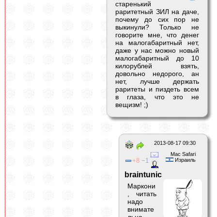
старенький
раритетный ЗИЛ на даче,
почему до сих пор не
выкинули? Только не
говорите мне, что денег
на малогабаритный нет,
даже у нас можно новый
малогабаритный до 10
килорублей взять,
довольно недорого, ан
нет, лучше держать
раритеты и пиздеть всем
в глаза, что это не
вещизм! ;)
2013-08-17 09:30
Mac Safari
8
1
Израиль
braintunic
Маркони
, читать
надо
внимате