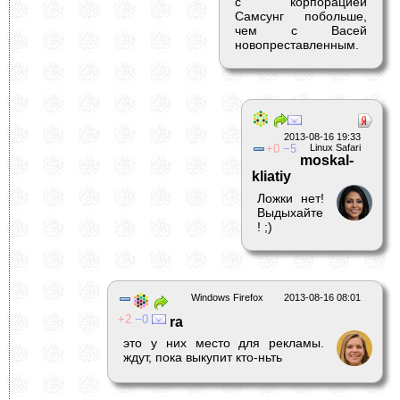
с корпорацией
Самсунг побольше,
чем с Васей
новопреставленным.
2013-08-16 19:33
0
5
Linux Safari
moskal-
kliatiy
Ложки нет!
Выдыхайте
! ;)
Windows Firefox
2013-08-16 08:01
2
0
ra
это у них место для рекламы.
ждут, пока выкупит кто-ньть