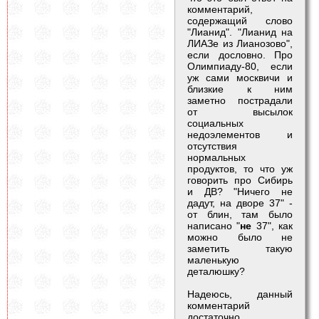
комментарий,
содержащий слово
"Лианид". "Лианид на
ЛИАЗе из Лианозово",
если дословно. Про
Олимпиаду-80, если
уж сами москвичи и
близкие к ним
заметно пострадали
от высылок
социальных
недоэлементов и
отсутствия
нормальных
продуктов, то что уж
говорить про Сибирь
и ДВ? "Ничего не
дадут, на дворе 37" -
от блин, там было
написано "
не
37", как
можно было не
заметить такую
маленькую
деталюшку?
Надеюсь, данный
комментарий
достаточно