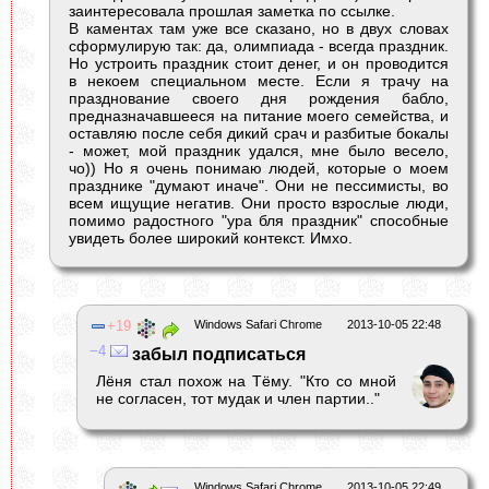
заинтересовала прошлая заметка по ссылке.
В каментах там уже все сказано, но в двух словах
сформулирую так: да, олимпиада - всегда праздник.
Но устроить праздник стоит денег, и он проводится
в некоем специальном месте. Если я трачу на
празднование своего дня рождения бабло,
предназначавшееся на питание моего семейства, и
оставляю после себя дикий срач и разбитые бокалы
- может, мой праздник удался, мне было весело,
чо)) Но я очень понимаю людей, которые о моем
празднике "думают иначе". Они не пессимисты, во
всем ищущие негатив. Они просто взрослые люди,
помимо радостного "ура бля праздник" способные
увидеть более широкий контекст. Имхо.
19
Windows Safari Chrome
2013-10-05 22:48
4
забыл подписаться
Лёня стал похож на Тёму. "Кто со мной
не согласен, тот мудак и член партии.."
Windows Safari Chrome
2013-10-05 22:49