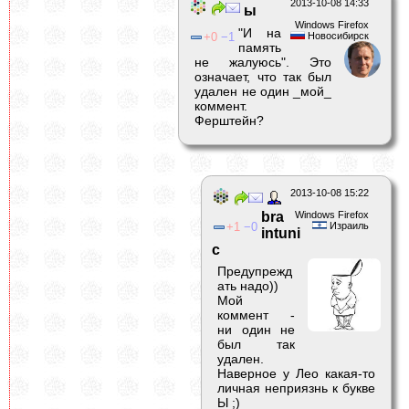
2013-10-08 14:33
ы
Windows Firefox
"И на
0
1
Новосибирск
память
не жалуюсь". Это
означает, что так был
удален не один _мой_
коммент.
Ферштейн?
2013-10-08 15:22
bra
Windows Firefox
1
0
Израиль
intuni
c
Предупрежд
ать надо))
Мой
коммент -
ни один не
был так
удален.
Наверное у Лео какая-то
личная неприязнь к букве
Ы ;)