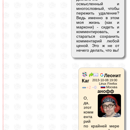
осмысленный и
многословный, чтобы
пережить удаление?
Ведь именно в этом
моя жизнь (как и
маркони) - сидеть и
комментировать, и
стараться сохранить
комментарий любой
ценой. Это ж не от
нечего делать, что вы!
Леонит
Каг
2013-10-08 19:00
Linux Firefox
2
0
Москва
анофф
О,
да,
этот
комм
ента
рий
по крайней мере