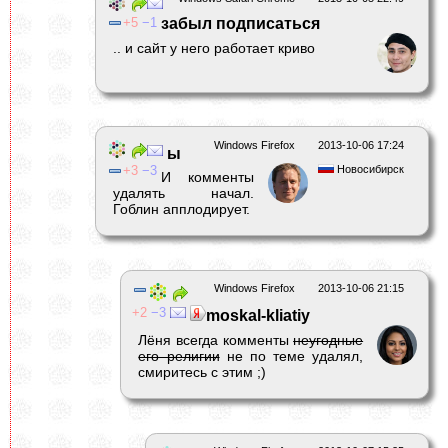
5
1
забыл подписаться
.. и сайт у него работает криво
Windows Firefox
2013-10-06 17:24
ы
3
3
Новосибирск
И комменты
удалять начал.
Гоблин апплодирует.
Windows Firefox
2013-10-06 21:15
2
3
moskal-kliatiy
Лёня всегда комменты
неугодные
его религии
не по теме удалял,
смиритесь с этим ;)