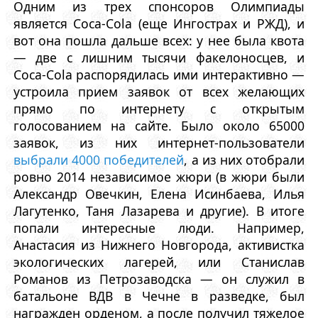
Одним из трех спонсоров Олимпиады
является Coca-Cola (еще Ингострах и РЖД), и
вот она пошла дальше всех: у нее была квота
— две с лишним тысячи факелоносцев, и
Coca-Cola распорядилась ими интерактивно —
устроила прием заявок от всех желающих
прямо по интернету с открытым
голосованием на сайте. Было около 65000
заявок, из них интернет-пользователи
выбрали 4000 победителей
, а из них отобрали
ровно 2014 независимое жюри (в жюри были
Александр Овечкин, Елена Исинбаева, Илья
Лагутенко, Таня Лазарева и другие). В итоге
попали интересные люди. Например,
Анастасия из Нижнего Новгорода, активистка
экологических лагерей, или Станислав
Романов из Петрозаводска — он служил в
батальоне ВДВ в Чечне в разведке, был
награжден орденом, а после получил тяжелое