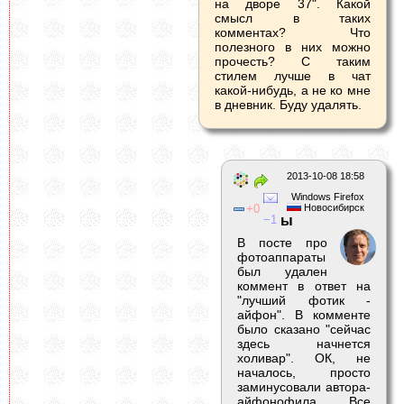
на дворе 37". Какой
смысл в таких
комментах? Что
полезного в них можно
прочесть? С таким
стилем лучше в чат
какой-нибудь, а не ко мне
в дневник. Буду удалять.
2013-10-08 18:58
Windows Firefox
0
Новосибирск
1
ы
В посте про
фотоаппараты
был удален
коммент в ответ на
"лучший фотик -
айфон". В комменте
было сказано "сейчас
здесь начнется
холивар". ОК, не
началось, просто
заминусовали автора-
айфонофила. Все