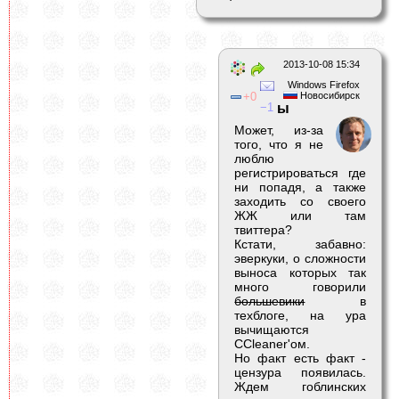
2013-10-08 15:34
Windows Firefox
0
Новосибирск
1
ы
Может, из-за
того, что я не
люблю
регистрироваться где
ни попадя, а также
заходить со своего
ЖЖ или там
твиттера?
Кстати, забавно:
эверкуки, о сложности
выноса которых так
много говорили
большевики
в
техблоге, на ура
вычищаются
CCleaner'ом.
Но факт есть факт -
цензура появилась.
Ждем гоблинских