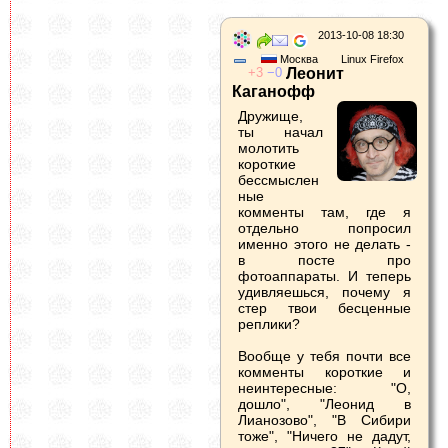
2013-10-08 18:30
Москва
Linux Firefox
3
0
Леонит
Каганофф
Дружище,
ты начал
молотить
короткие
бессмыслен
ные
комменты там, где я
отдельно попросил
именно этого не делать -
в посте про
фотоаппараты. И теперь
удивляешься, почему я
стер твои бесценные
реплики?
Вообще у тебя почти все
комменты короткие и
неинтересные: "О,
дошло", "Леонид в
Лианозово", "В Сибири
тоже", "Ничего не дадут,