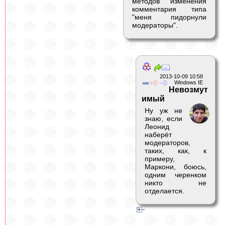
методов изменения
комментария типа
"меня пидорнули
модераторы".
2013-10-09 10:58
0
0
Windows IE
Невозмут
имый
Ну уж не
знаю, если
Леонид
наберёт
модераторов,
таких, как, к
примеру,
Маркони, боюсь,
одним черенком
никто не
отделается.