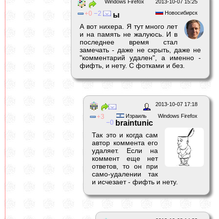
Windows Firefox
2013-10-07 15:25
0
2
Новосибирск
ы
А вот нихера. Я тут много лет
и на память не жалуюсь. И в
последнее время стал
замечать - даже не скрыть, даже не
"комментарий удален", а именно -
фифть, и нету. С фотками и без.
2013-10-07 17:18
3
Израиль
Windows Firefox
0
braintunic
Так это и когда сам
автор коммента его
удаляет. Если на
коммент еще нет
ответов, то он при
само-удалении так
и исчезает - фифть и нету.