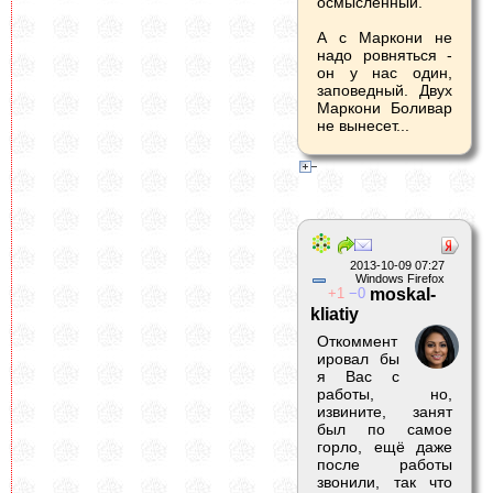
осмысленный.
А с Маркони не
надо ровняться -
он у нас один,
заповедный. Двух
Маркони Боливар
не вынесет...
2013-10-09 07:27
Windows Firefox
1
0
moskal-
kliatiy
Откоммент
ировал бы
я Вас с
работы, но,
извините, занят
был по самое
горло, ещё даже
после работы
звонили, так что