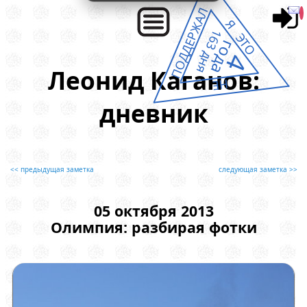
ПОДДЕРЖАЛ
Я ЭТО
163 дня
года
4
Леонид Каганов:
НЕ
дневник
<< предыдущая заметка
следующая заметка >>
05 октября 2013
Олимпия: разбирая фотки