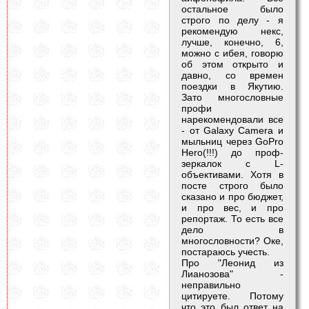
остальное было
строго по делу - я
рекомендую некс,
лучше, конечно, 6,
можно с ибея, говорю
об этом открыто и
давно, со времен
поездки в Якутию.
Зато многословные
профи
нарекомендовали все
- от Galaxy Camera и
мыльниц через GoPro
Hero(!!!) до проф-
зеркалок с L-
объективами. Хотя в
посте строго было
сказано и про бюджет,
и про вес, и про
репортаж. То есть все
дело в
многословности? Оке,
постараюсь учесть.
Про "Леонид из
Лианозова" -
неправильно
цитируете. Потому
что это был ответ на