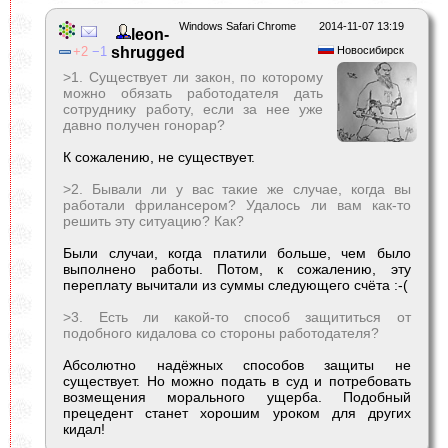
Windows Safari Chrome
2014-11-07 13:19
leon-
2
1
shrugged
Новосибирск
>1. Существует ли закон, по которому
можно обязать работодателя дать
сотруднику работу, если за нее уже
давно получен гонорар?
К сожалению, не существует.
>2. Бывали ли у вас такие же случае, когда вы
работали фрилансером? Удалось ли вам как-то
решить эту ситуацию? Как?
Были случаи, когда платили больше, чем было
выполнено работы. Потом, к сожалению, эту
переплату вычитали из суммы следующего счёта :-(
>3. Есть ли какой-то способ защититься от
подобного кидалова со стороны работодателя?
Абсолютно надёжных способов защиты не
существует. Но можно подать в суд и потребовать
возмещения морального ущерба. Подобный
прецедент станет хорошим уроком для других
кидал!