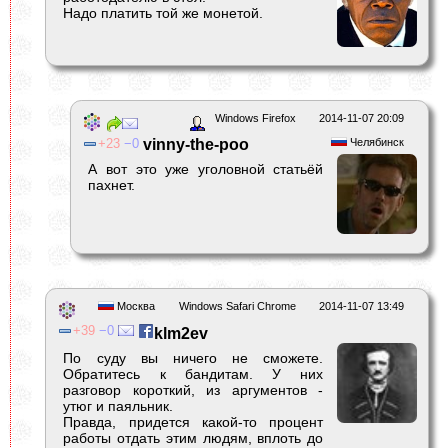
Надо платить той же монетой.
Windows Firefox
2014-11-07 20:09
23
0
vinny-the-poo
Челябинск
А вот это уже уголовной статьёй
пахнет.
Москва
Windows Safari Chrome
2014-11-07 13:49
39
0
klm2ev
По суду вы ничего не сможете.
Обратитесь к бандитам. У них
разговор короткий, из аргументов -
утюг и паяльник.
Правда, придется какой-то процент
работы отдать этим людям, вплоть до