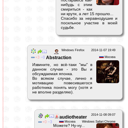
постараюсь как-
нибудь с этим
смириться - как
ни крути, а лет 15 прошло...
Спасибо за неравнодушие и
посильное участие в моей
судьбе.
Windows Firefox
2014-11-07 19:49
3
0
Abstraction
Москва
Извините, но всё-таки "мы" в
данном случае - это Вы и
обсуждаемая японка.
Во всяком случае, лично я
мотивацию повесившегося
работника понять могу (хотя и
не вполне разделяю).
2014-11-08 09:07
audiotheater
0
3
Москва
Windows Safari Chrome
Можете? Ну-ну...