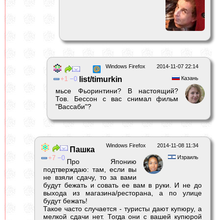
Windows Firefox
2014-11-07 22:14
1
0
list/timurkin
Казань
мьсе Фьоринтини? В настоящий?
Тов. Бессон с вас снимал фильм
"Вассаби"?
Windows Firefox
2014-11-08 11:34
Пашка
7
0
Израиль
Про Японию
подтверждаю: там, если вы
не взяли сдачу, то за вами
будут бежать и совать ее вам в руки. И не до
выхода из магазина/ресторана, а по улице
будут бежать!
Такое часто случается - туристы дают купюру, а
мелкой сдачи нет. Тогда они с вашей купюрой