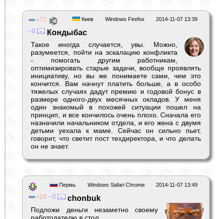
77
Киев
Windows Firefox
2014-11-07 13:39
0
Кондыбас
Такое иногда случается, увы. Можно,
разумеется, пойти на эскалацию конфликта
- помогать другим работникам,
оптимизировать старые задачи, вообще проявлять
инициативу, но вы же понимаете сами, чем это
кончится. Вам начнут платить больше, а в особо
тяжелых случаях дадут премию и годовой бонус в
размере одного-двух месячных окладов. У меня
один знакомый в похожей ситуации пошел на
принцип, и все кончилось очень плохо. Сначала его
назначили начальником отдела, и его жена с двумя
детьми уехала к маме. Сейчас он сильно пьет,
говорит, что светит пост техдиректора, и что делать
он не знает.
Пермь
Windows Safari Chrome
2014-11-07 13:49
24
0
chonbuk
Подложи деньги незаметно своему
работодателю в стол.