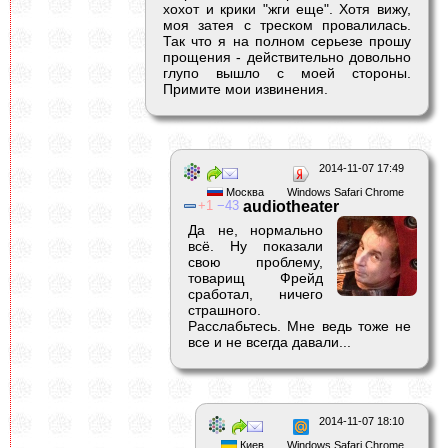
хохот и крики "жги еще". Хотя вижу,
моя затея с треском провалилась.
Так что я на полном серьезе прошу
прощения - действительно довольно
глупо вышло с моей стороны.
Примите мои извинения.
2014-11-07 17:49
Москва
Windows Safari Chrome
1
43
audiotheater
Да не, нормально
всё. Ну показали
свою проблему,
товарищ Фрейд
сработал, ничего
страшного.
Расслабьтесь. Мне ведь тоже не
все и не всегда давали...
2014-11-07 18:10
Киев
Windows Safari Chrome