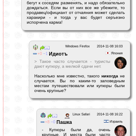
бегут к соседям разменять, и надо обязательно
дождаться. Если вы от них все же убежите, то
продавец/официант от отчаяния может сделать
харакири - и тогда у вас будет серъезно
испорчена карма!
Windows Firefox
2014-11-08 16:03
0
1
Идиотъ
Япония
> Такое часто случается - туристы
дают купюру, а мелкой сдачи нет.
Насколько мне известно, такого
никогда
не
случается. Вы по каким-то заповедным
местам путешествовали или купюры были
очень крупные?
Linux Safari
2014-11-08 16:22
8
0
Пашка
Израиль
- Купюры были да, очень
крупные. И места были часто