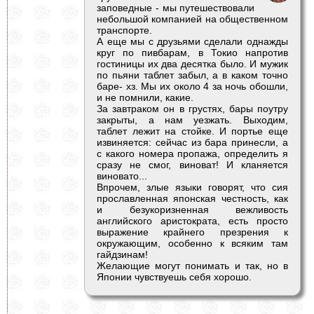
заповедные - мы путешествовали
небольшой компанией на общественном
транспорте.
А еще мы с друзьями сделали однажды
круг по пивбарам, в Токио напротив
гостиницы их два десятка было. И мужик
по пьяни таблет забыл, а в каком точно
баре- хз. Мы их около 4 за ночь обошли,
и не помнили, какие.
За завтраком он в грустях, бары поутру
закрыты, а нам уезжать. Выходим,
таблет лежит на стойке. И портье еще
извиняется: сейчас из бара принесли, а
с какого номера пропажа, определить я
сразу не смог, виноват! И кланяется
виновато...
Впрочем, злые языки говорят, что сия
прославленная японская честность, как
и безукоризненная вежливость
английского аристократа, есть просто
выражение крайнего презрения к
окружающим, особенно к всяким там
гайдзинам!
Желающие могут понимать и так, но в
Японии чувствуешь себя хорошо.