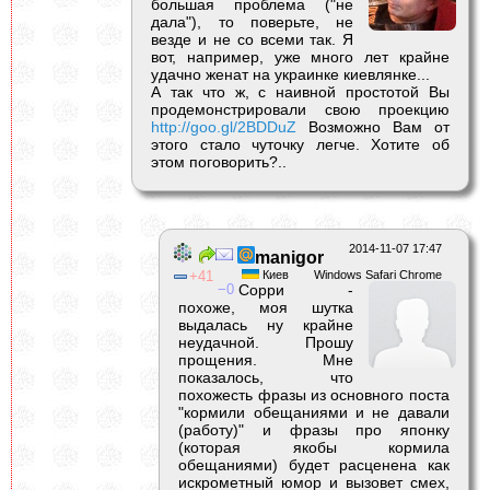
большая проблема ("не
дала"), то поверьте, не
везде и не со всеми так. Я
вот, например, уже много лет крайне
удачно женат на украинке киевлянке...
А так что ж, с наивной простотой Вы
продемонстрировали свою проекцию
http://goo.gl/2BDDuZ
Возможно Вам от
этого стало чуточку легче. Хотите об
этом поговорить?..
2014-11-07 17:47
manigor
41
Киев
Windows Safari Chrome
0
Сорри -
похоже, моя шутка
выдалась ну крайне
неудачной. Прошу
прощения. Мне
показалось, что
похожесть фразы из основного поста
"кормили обещаниями и не давали
(работу)" и фразы про японку
(которая якобы кормила
обещаниями) будет расценена как
искрометный юмор и вызовет смех,