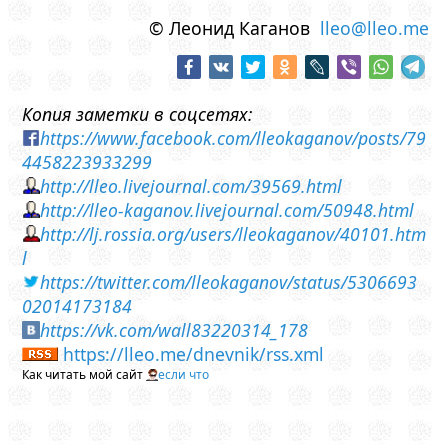
© Леонид Каганов
lleo@lleo.me
Копия заметки в соцсетях:
https://www.facebook.com/lleokaganov/posts/79
4458223933299
http://lleo.livejournal.com/39569.html
http://lleo-kaganov.livejournal.com/50948.html
http://lj.rossia.org/users/lleokaganov/40101.htm
l
https://twitter.com/lleokaganov/status/5306693
02014173184
https://vk.com/wall83220314_178
https://lleo.me/dnevnik/rss.xml
Как читать мой сайт
если что