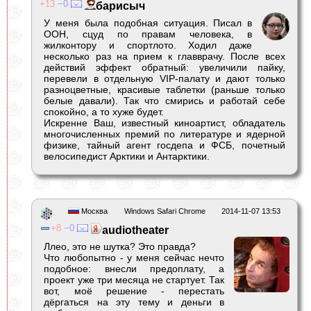
13
0
барисыч
У меня была подобная ситуация. Писал в
ООН, сцуд по правам человека, в
жилконтору и спортлото. Ходил даже
несколько раз на прием к главврачу. После всех
действий эффект обратный: увеличили пайку,
перевели в отдельную VIP-палату и дают только
разноцветные, красивые таблетки (раньше только
белые давали). Так что смирись и работай себе
спокойно, а то хуже будет.
Искренне Ваш, известный киноартист, обладатель
многочисленных премий по литературе и ядерной
физике, тайный агент госдепа и ФСБ, почетный
велосипедист Арктики и Антарктики.
Москва
Windows Safari Chrome
2014-11-07 13:53
8
0
audiotheater
Ллео, это не шутка? Это правда?
Что любопытно - у меня сейчас нечто
подобное: внесли предоплату, а
проект уже три месяца не стартует. Так
вот, моё решение - перестать
дёргаться на эту тему и деньги в