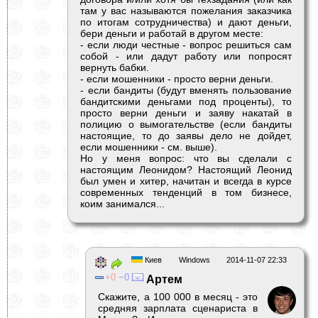
там у вас называются пожелания заказчика
по итогам сотрудничества) и дают деньги,
бери деньги и работай в другом месте:
- если люди честные - вопрос решиться сам
собой - или дадут работу или попросят
вернуть бабки.
- если мошенники - просто верни деньги.
- если бандиты (будут вменять пользование
бандитскими деньгами под проценты), то
просто верни деньги и заяву накатай в
полицию о вымогательстве (если бандиты
настоящие, то до заявы дело не дойдет,
если мошенники - см. выше).
Но у меня вопрос: что вы сделали с
настоящим Леонидом? Настоящий Леонид
был умен и хитер, начитан и всегда в курсе
современных тенденций в том бизнесе,
коим занимался...
Киев
Windows
2014-11-07 22:33
0
0
Артем
Скажите, а 100 000 в месяц - это
средняя зарплата сценариста в