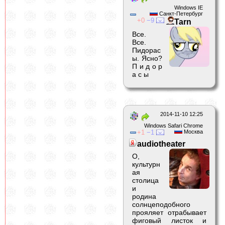
Windows IE
Санкт-Петербург
0
9
Tarn
Все.
Все.
Пидорас
ы. Ясно?
П и д о р
а с ы
2014-11-10 12:25
Windows Safari Chrome
1
1
Москва
audiotheater
О,
культурн
ая
столица
и
родина
солнцеподобного
прояляет отрабывает
фиговый листок и