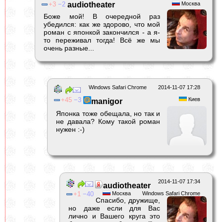
3
2
audiotheater
Москва
Боже мой! В очередной раз
убедился: как же здорово, что мой
роман с японкой закончился - а я-
то переживал тогда! Всё же мы
очень разные...
Windows Safari Chrome
2014-11-07 17:28
45
3
Киев
manigor
Японка тоже обещала, но так и
не давала? Кому такой роман
нужен :-)
2014-11-07 17:34
audiotheater
1
40
Москва
Windows Safari Chrome
Спасибо, дружище,
но даже если для Вас
лично и Вашего круга это