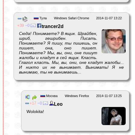
Тула
Windows Safari Chrome
2014-11-07 13:22
39
0
trancer2d
Сюда! Понимаете? В ящик. Шрайбен,
шриб, гешрибен. Писать.
Понимаете? Я пишу, ты пишешь, он
пишет, она, оно пишет.
Понимаете? Мы, вы, они, оне пишут
жалобы и кладут в сей ящик. Класть.
Глагол класть. Мы, вы, они, оне кладут жалобы...
И никто их не вынимает. Вынимать! Я не
вынимаю, ты не вынимаешь...
Москва
Windows Firefox
2014-11-07 13:25
17
0
Leo
Wolokita!