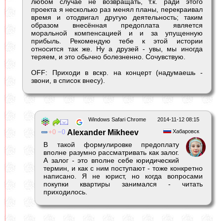
любом случае не возвращать, т.к. ради этого
проекта я несколько раз менял планы, перекраивал
время и отодвигал другую деятельность; таким
образом внесённая предоплата является
моральной компенсацией и и за упущенную
прибыль. Рекомендую тебе к этой истории
относится так же. Ну а друзей - увы, мы иногда
теряем, и это обычно болезненно. Сочувствую.
OFF: Приходи в вскр. на концерт (надумаешь -
звони, в список внесу).
Windows Safari Chrome
2014-11-12 08:15
0
0
Alexander Mikheev
Хабаровск
В такой формулировке предоплату
вполне разумно рассматривать как залог.
А залог - это вполне себе юридический
термин, и как с ним поступают - тоже конкретно
написано. Я не юрист, но когда вопросами
покупки квартиры занимался - читать
приходилось.