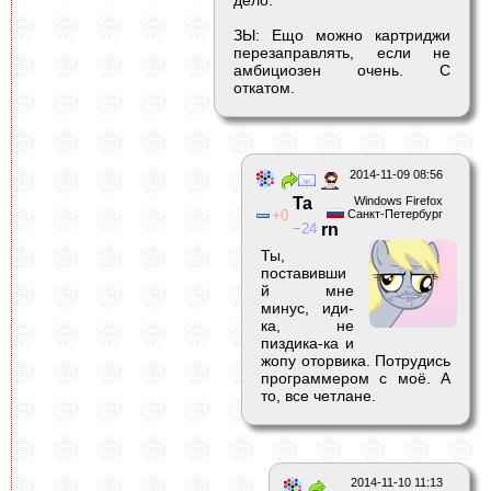
ЗЫ: Ещо можно картриджи
перезаправлять, если не
амбициозен очень. С
откатом.
2014-11-09 08:56
Ta
Windows Firefox
0
Санкт-Петербург
24
rn
Ты,
поставивши
й мне
минус, иди-
ка, не
пиздика-ка и
жопу оторвика. Потрудись
программером с моё. А
то, все четлане.
2014-11-10 11:13