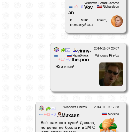
Windows Safari Chrome
0
0
Vov
Richardson
an
и мне тоже,
пожалуйста
2014-11-07 20:07
vinny-
Челябинск
Windows Firefox
17
0
the-poo
Жги исчо!
Windows Firefox
2014-11-07 17:38
43
0
Москва
Михаил
Всё намного хуже! Давала,
но денег не брала и в ЗАГС
идти отказывалась.