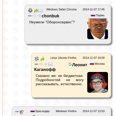
Windows Safari Chrome
2014-11-07 17:45
3
0
chonbuk
Пермь
Неужели "Оборонсервис"?
Linux Ubuntu Firefox
2014-11-07 18:00
0
0
Москва
Леонит
Каганофф
Сказано же: не бюджетная.
Подробностей не могу
рассказывать, естественно.
Краснодар
Windows Firefox
2014-11-07 13:53