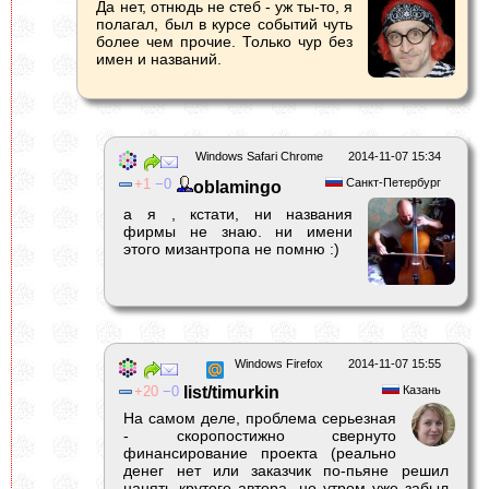
Да нет, отнюдь не стеб - уж ты-то, я
полагал, был в курсе событий чуть
более чем прочие. Только чур без
имен и названий.
Windows Safari Chrome
2014-11-07 15:34
1
0
Санкт-Петербург
oblamingo
а я , кстати, ни названия
фирмы не знаю. ни имени
этого мизантропа не помню :)
Windows Firefox
2014-11-07 15:55
20
0
list/timurkin
Казань
На самом деле, проблема серьезная
- скоропостижно свернуто
финансирование проекта (реально
денег нет или заказчик по-пьяне решил
нанять крутого автора, но утром уже забыл