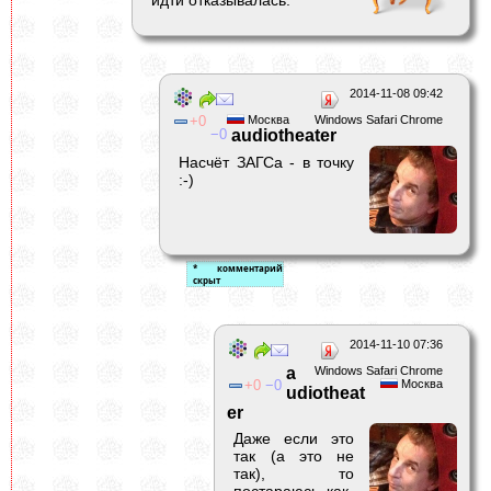
2014-11-08 09:42
0
Москва
Windows Safari Chrome
0
audiotheater
Насчёт ЗАГСа - в точку
:-)
2014-11-10 07:36
a
Windows Safari Chrome
0
0
Москва
udiotheat
er
Даже если это
так (а это не
так), то