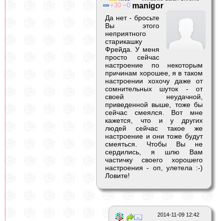
30
0
manigor
Да нет - бросьте
Вы этого
неприятного
старикашку
Фрейда. У меня
просто сейчас
настроение по некоторым
причинам хорошее, я в таком
настроении хохочу даже от
сомнительных шуток - от
своей неудачной,
приведенной выше, тоже бы
сейчас смеялся. Вот мне
кажется, что и у других
людей сейчас такое же
настроение и они тоже будут
смеяться. Чтобы Вы не
сердились, я шлю Вам
частичку своего хорошего
настроения - оп, улетела :-)
Ловите!
2014-11-09 12:42