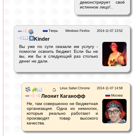
демонстрирует своё
истинное лицо!..
6
Тверь
Windows Firefox
2014-11-07 13:52
0
Kinder
Вы уже по сути оказали им услугу -
помогли освоить бюджет. Если бы не
вы, им бы в следующий раз столько
денег не дали.
Linux Safari Chrome
2014-11-07 14:58
0
0
Леонит Каганофф
Москва
Не, там совершенно не бюджетная
организация. Одна из немногих,
которые реально работают и
производят товар высокого
качества.