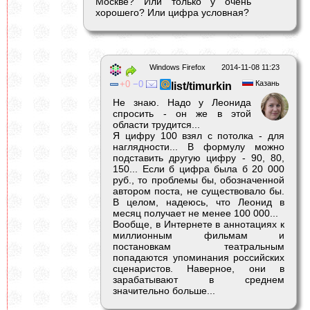
Москве? Или только у очень
хорошего? Или цифра условная?
Windows Firefox
2014-11-08 11:23
0
0
Казань
list/timurkin
Не знаю. Надо у Леонида
спросить - он же в этой
области трудится...
Я цифру 100 взял с потолка - для
наглядности... В формулу можно
подставить другую цифру - 90, 80,
150... Если б цифра была б 20 000
руб., то проблемы бы, обозначенной
автором поста, не существовало бы.
В целом, надеюсь, что Леонид в
месяц получает не менее 100 000...
Вообще, в Интернете в аннотациях к
миллионным фильмам и
постановкам театральным
попадаются упоминания российских
сценаристов. Наверное, они в
зарабатывают в среднем
значительно больше...