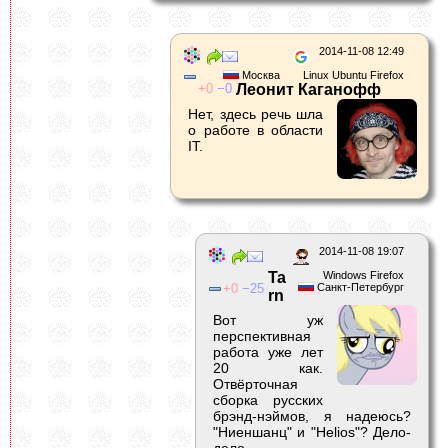
2014-11-08 12:49
Москва
Linux Ubuntu Firefox
0
0
Леонит Каганофф
Нет, здесь речь шла
о работе в области
IT.
2014-11-08 19:07
Ta
Windows Firefox
0
25
Санкт-Петербург
rn
Вот уж
перспективная
работа уже лет
20 как.
Отвёрточная
сборка русских
брэнд-нэймов, я надеюсь?
"Ниеншанц" и "Helios"? Дело-
дело.