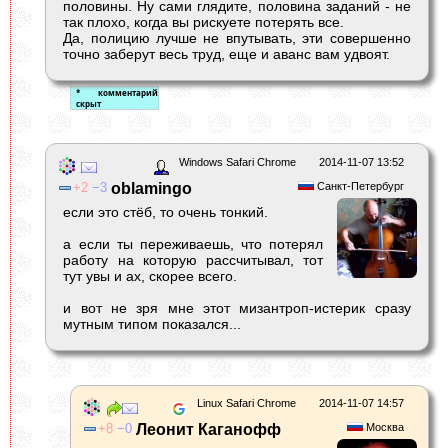
половины. Ну сами глядите, половина заданий - не
так плохо, когда вы рискуете потерять все.
Да, полицию лучше не впутывать, эти совершенно
точно заберут весь труд, еще и аванс вам удвоят.
Windows Safari Chrome
2014-11-07 13:52
2
3
oblamingo
Санкт-Петербург
если это стёб, то очень тонкий.
а если ты переживаешь, что потерял
работу на которую рассчитывал, тот
тут увы и ах, скорее всего.
и вот не зря мне этот мизантроп-истерик сразу
мутным типом показался...
Linux Safari Chrome
2014-11-07 14:57
8
0
Леонит Каганофф
Москва