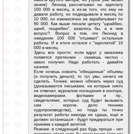
зачем): Леонид рассчитывал на зарплату
100 000 в месяц, а из-за того, что ему не
давали работу, но подкидывали в месяц по
10 000, он ежемесячно не зарабатывает по
90 000. Как выше писали цитату "шрайбен,
шриб, гешрибен", казалось бы, а в чем
вопрос?. Вопрос в том, что Леонид в
ожидании 100 000 "отшивал" остальные
работы. И в итоге остался с "зарплатой" 10
000 в месяц.
Здесь все просто: если вдруг у заказчика
появятся претензии - скажешь честно -
аванс получил. Надо работать - давайте
начнем.
Если хочешь освоить "обещанные" объемы
(и получить деньги), то тут, увы, ничего не
сделать. Точнее, можно обязать через суд
(доказывается письмами, на которые никто
не отвечал, журналом посещения в конторе,
видеокамерами, фотками и пр.,
свидетелями, которых суд будет вызывать
сам - короче, дело техники
судопроизводства), но тогда ты точно
результат работы никогда не сдашь, еще и
должен останешься - будут придираться при
приемке к каждой запятой.
Резюме: в следующий раз будь проще - нет
договора и/или хотя бы техзадания (или как