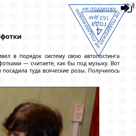
не поддержу
не поддерживаю
следующая заметка >>
не поддержал
163 дня
года
4
 фотки
ивел в порядок систему свою автопостинга
фотками — считаете, как бы под музыку. Вот
посадила туда всяческие розы. Получилось