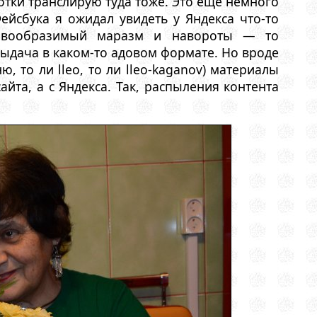
отки транслирую туда тоже. Это еще немного
ейсбука я ожидал увидеть у Яндекса что-то
невообразимый маразм и навороты — то
ыдача в каком-то адовом формате. Но вроде
, то ли lleo, то ли lleo-kaganov) материалы
йта, а с Яндекса. Так, распыления контента