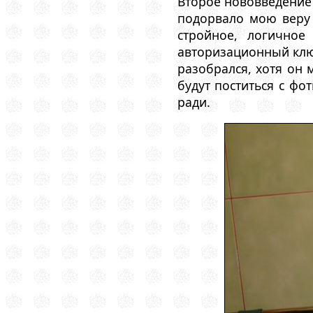
Второе нововведение 
подорвало мою веру 
стройное, логично
авторизационный ключ
разобрался, хотя он 
будут поститься с фо
ради.