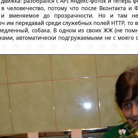
движка: разобрался с API Яндекс-фоток и теперь ф
в человечество, потому что после Вконтакта и Ф
е и вменяемое до прозрачности. Но и там 
 им передавай среди служебных полей HTTP, то в
медленный, собака. В одном из своих ЖЖ (не помню
тками, автоматически подгружаемыми не с моего са