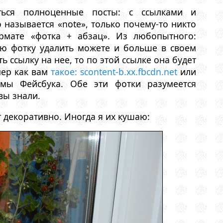
ться полноценные посты: с ссылками и
 называется «note», только почему-то никто
ормате «фотка + абзац». Из любопытного:
вою фотку удалить можете и больше в своем
ть ссылку на нее, то по этой ссылке она будет
мер как вам
такое: scontent-b.xx.fbcdn.net
или
емы Фейсбука. Обе эти фотки разумеется
вы знали.
 декоративно. Иногда я их кушаю: