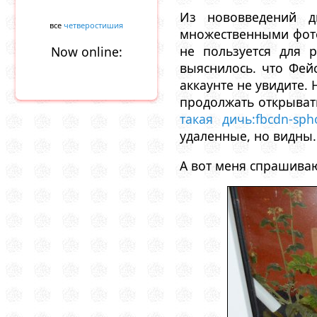
Из нововведений д
все
четверостишия
множественными фотог
не пользуется для 
Now online:
выяснилось. что Фей
аккаунте не увидите. 
продолжать открыват
такая дичь:fbcdn-spho
удаленные, но видны.
А вот меня спрашиваю