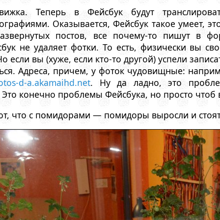
вижка. Теперь в Фейсбук будут транслирова
рафиями. Оказывается, Фейсбук такое умеет, это
развернутых постов, все почему-то пишут в ф
сбук не удаляет фотки. То есть, физически вы с
Но если вы (хуже, если кто-то другой) успели записа
ься. Адреса, причем, у фоток чудовищные: напри
tos-d-a.akamaihd.net
. Ну да ладно, это пробл
 Это конечно проблемы Фейсбука, но просто чтоб 
т, что с помидорами — помидоры выросли и стоят