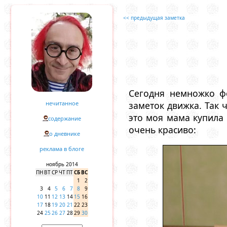
<< предыдущая заметка
Сегодня немножко фо
нечитанное
заметок движка. Так 
это моя мама купила
содержание
очень красиво:
о дневнике
реклама в блоге
ноябрь 2014
ПН
ВТ
СР
ЧТ
ПТ
СБ
ВС
1
2
3
4
5
6
7
8
9
10
11
12
13
14
15
16
17
18
19
20
21
22
23
24
25
26
27
28
29
30