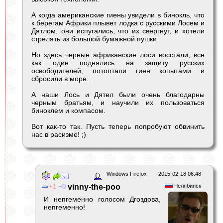
А когда американские гиены увидели в бинокль, что
к берегам Африки плывет лодка с русскими Лосем и
Дятлом, они испугались, что их свергнут, и хотели
стрелять из большой бумажной пушки.
Но здесь черные африканские лоси восстали, все
как один поднялись на защиту русских
освободителей, потоптали гиен копытами и
сбросили в море.
А наши Лось и Дятел были очень благодарны
черным братьям, и научили их пользоваться
биноклем и компасом.
Вот как-то так. Пусть теперь попробуют обвинить
нас в расизме! ;)
Windows Firefox
2015-02-18 06:48
1
0
vinny-the-poo
Челябинск
И непгеменно голосом Дгоздова,
непгеменно!