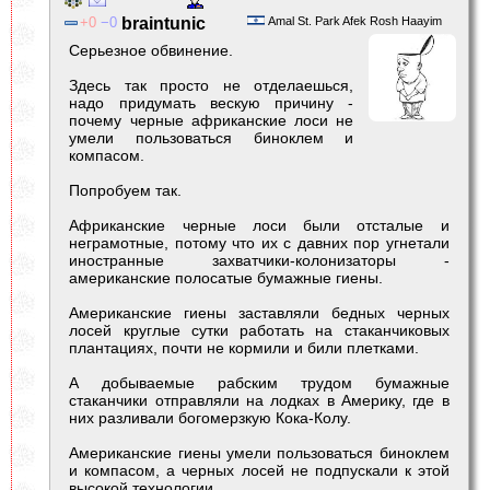
0
0
braintunic
Amal St. Park Afek Rosh Haayim
Серьезное обвинение.
Здесь так просто не отделаешься,
надо придумать вескую причину -
почему черные африканские лоси не
умели пользоваться биноклем и
компасом.
Попробуем так.
Африканские черные лоси были отсталые и
неграмотные, потому что их с давних пор угнетали
иностранные захватчики-колонизаторы -
американские полосатые бумажные гиены.
Американские гиены заставляли бедных черных
лосей круглые сутки работать на стаканчиковых
плантациях, почти не кормили и били плетками.
А добываемые рабским трудом бумажные
стаканчики отправляли на лодках в Америку, где в
них разливали богомерзкую Кока-Колу.
Американские гиены умели пользоваться биноклем
и компасом, а черных лосей не подпускали к этой
высокой технологии.