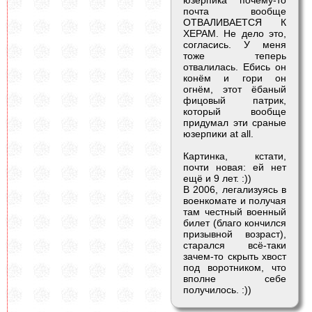
почта вообще
ОТВАЛИВАЕТСЯ К
ХЕРАМ. Не дело это,
согласись. У меня
тоже теперь
отвалилась. Ебись он
конём и гори он
огнём, этот ёбаный
фицовый патрик,
который вообще
придумал эти сраные
юзерпики at all.
Картинка, кстати,
почти новая: ей нет
ещё и 9 лет. :))
В 2006, легализуясь в
военкомате и получая
там честный военный
билет (благо кончился
призывной возраст),
старался всё-таки
зачем-то скрыть хвост
под воротником, что
вполне себе
получилось. :))