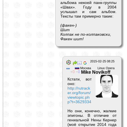
альбома некоей панк-группы
«Швах». Году в 2004
услышал и сам альбом.
Тексты там примерно такие:
(факен-)
Шит
Колпак не по-колпаковски,
Факен шит!
2015-02-25 08:25
Москва
Linux Opera
0
0
Mike Novikoff
Кстати, вот
оно:
http://rutrack
er.org/forum/
viewtopic.ph
p?t=3629334
Но они, конечно, жалкие
эпигоны. В отличие от
гениальной Нены Кернер
(моё открытие 2014 года