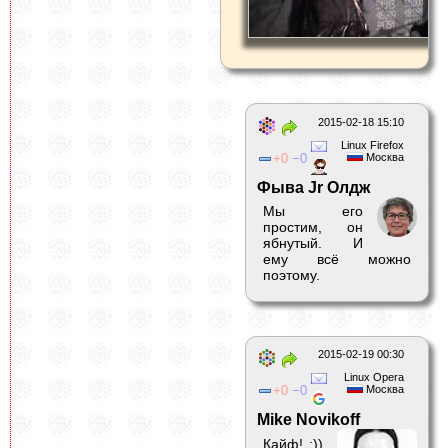
2015-02-18 15:10
Linux Firefox
0
0
Москва
Фыва Jr Олдж
Мы его
простим, он
ябнутый. И
ему всё можно
поэтому.
2015-02-19 00:30
Linux Opera
0
0
Москва
Mike Novikoff
Кайф! :))