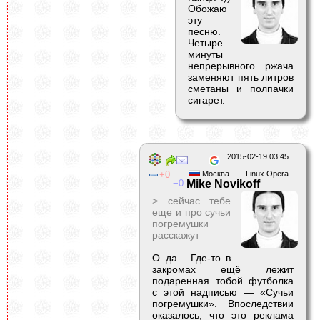
Обожаю
эту
песню.
Четыре
минуты
непрерывного ржача
заменяют пять литров
сметаны и полпачки
сигарет.
2015-02-19 03:45
0
Москва
Linux Opera
0
Mike Novikoff
> сейчас тебе
еще и про сучьи
погремушки
расскажут
О да... Где-то в
закромах ещё лежит
подаренная тобой футболка
с этой надписью — «Сучьи
погремушки». Впоследствии
оказалось, что это реклама