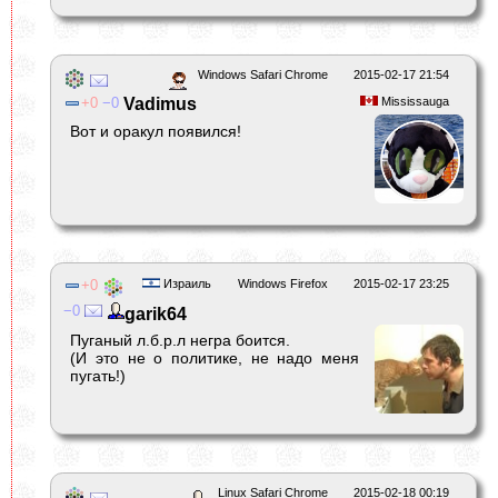
Windows Safari Chrome
2015-02-17 21:54
0
0
Vadimus
Mississauga
Вот и оракул появился!
0
Израиль
Windows Firefox
2015-02-17 23:25
0
garik64
Пуганый л.б.р.л негра боится.
(И это не о политике, не надо меня
пугать!)
Linux Safari Chrome
2015-02-18 00:19