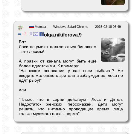
Москва
Windows Safari Chrome
2015-02-18 06:49
2
0
olga.nikiforova.9
Бггг.
Лоси не умеют пользоваться биноклем
- это лосизм!
А правки от канала могут быть ещё
более идиотскими. К примеру:
"На каком основании у вас лоси рыбачат? Не
вводите маленького зрителя в заблуждение, лоси не
едят рыбу!"
или
"Плохо, что в серии действуют Лось и Дятел.
Недостаток женских персонажей. Дети могут
решить, что интимно проводящие время лица
только мужского пола - норма"