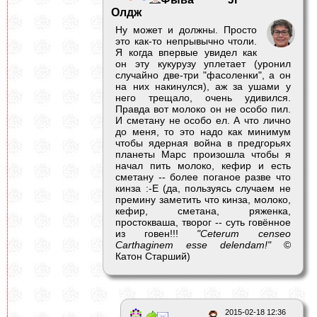
Олдж
Ну может и должны. Просто
это как-то непрывычно чтоли.
Я когда впервые увидел как
он эту кукурузу уплетает (уронил
случайно две-три "фасоленки", а он
на них накинулся), аж за ушами у
него трещало, очень удивился.
Правда вот молоко он не особо пил.
И сметану не особо ел. А что лично
до меня, то это надо как минимум
чтобы ядерная война в предгорьях
планеты Марс произошла чтобы я
начал пить молоко, кефир и есть
сметану -- более поганое разве что
кинза :-E (да, пользуясь случаем не
премину заметить что кинза, молоко,
кефир, сметана, ряженка,
простокваша, творог -- суть говённое
из говен!!!
"Ceterum censeo
Carthaginem esse delendam!"
©
Катон Старший)
2015-02-18 12:36