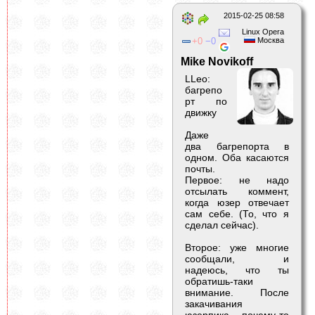
2015-02-25 08:58
Linux Opera
0
0
Москва
Mike Novikoff
LLeo:
багрепо
рт по
движку
Даже
два багрепорта в
одном. Оба касаются
почты.
Первое: не надо
отсылать коммент,
когда юзер отвечает
сам себе. (То, что я
сделал сейчас).
Второе: уже многие
сообщали, и
надеюсь, что ты
обратишь-таки
внимание. После
закачивания
юзерпика почему-то