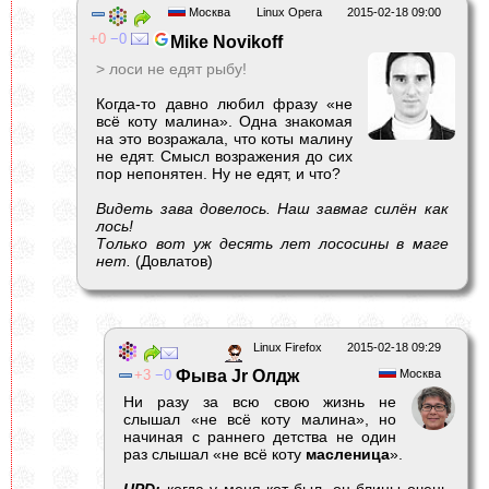
Москва
Linux Opera
2015-02-18 09:00
0
0
Mike Novikoff
> лоси не едят рыбу!
Когда-то давно любил фразу «не
всё коту малина». Одна знакомая
на это возражала, что коты малину
не едят. Смысл возражения до сих
пор непонятен. Ну не едят, и что?
Видеть зава довелось. Наш завмаг силён как
лось!
Только вот уж десять лет лососины в маге
нет.
(Довлатов)
Linux Firefox
2015-02-18 09:29
3
0
Фыва Jr Олдж
Москва
Ни разу за всю свою жизнь не
слышал «не всё коту малина», но
начиная с раннего детства не один
раз слышал «не всё коту
масленица
».