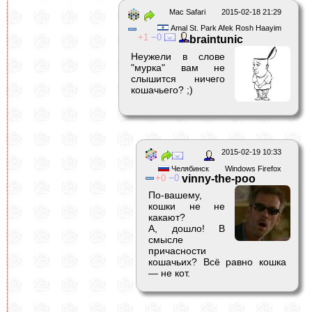
Mac Safari
2015-02-18 21:29
Amal St. Park Afek Rosh Haayim
1
0
braintunic
Неужели в слове
"мурка" вам не
слышится ничего
кошачьего? ;)
2015-02-19 10:33
Челябинск
Windows Firefox
0
0
vinny-the-poo
По-вашему,
кошки не не
какают?
А, дошло! В
смысле
причасности
кошачьих? Всё равно кошка
— не кот.