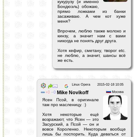
кукурузу (и именно
Бондюэль) обожаю,
прямо ложками из банки
засаживаю. А чем кот хуже
меня?
Впрочем, люблю также молоко и
кинзу, а значит нам с вами
никогда не понять друг друга.
Хотя кефир, сметану, творог etc.
не люблю, а значит, шансы всё
же есть.
Linux Opera
2015-02-18 10:05
0
0
Mike Novikoff
Москва
Ясен Псой, в оригинале
там про масленицу. :)
Хотя некоторые ещё
возражают, что Ясен — это
Засурский, а Псой — он и
вовсе Короленко. Некоторым вообще
лишь бы поспорить. Куда деваться от