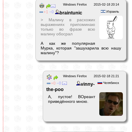
Windows Firefox
2015-02-18 20:14
1
0
Израиль
braintunic
> Малину в расхожих
выражениях припоминаю
только во фразе всю
малину обосрал
А как же популярная
Мурка, которая "зашухарила всю нашу
малину"?
Windows Firefox
2015-02-18 21:21
0
0
Челябинск
vinny-
the-poo
А, пустое! ВОреант
приведённого мною.