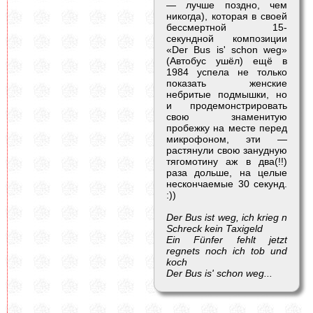
— лучше поздно, чем
никогда), которая в своей
бессмертной 15-
секундной композиции
«Der Bus is' schon weg»
(Автобус ушёл) ещё в
1984 успела не только
показать женские
небритые подмышки, но
и продемонстрировать
свою знаменитую
пробежку на месте перед
микрофоном, эти —
растянули свою занудную
тягомотину аж в два(!!)
раза дольше, на целые
нескончаемые 30 секунд.
:))
Der Bus ist weg, ich krieg n
Schreck kein Taxigeld
Ein Fünfer fehlt jetzt
regnets noch ich tob und
koch
Der Bus is' schon weg...