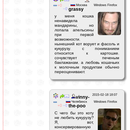
0
Москва
Windows Firefox
0
grassy
у меня кошка
ненавидела
мандарины, но
лопала апельсины
при первой
возможности.
нынешний кот ворует и фасоль и
кукурузу. с пониманием
относится к картошке.
сочувствует печеным
баклажанам. а любовь кошачьих
к молочным продуктам обычно
переоценивают.
2015-02-18 18:07
vinny-
Челябинск
Windows Firefox
0
0
the-poo
С чего бы это коту
не любить кукурузу?
Я, вот,
консервированную