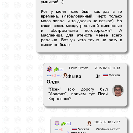
умников! :-)
Кот у меня тоже был, как раз в те
времена. (Избалованный, чёрт: только
мясо лопал, и то далеко не всякое). Но
какая связь между реальной живностью
и абстрактными поговорками? А
масленица для атеиста менее всего
реальна. Вот уж чего точно ни разу в
жизни не было.
Linux Firefox
2015-02-18 11:13
0
0
Москва
Фыва Jr
Олдж
"Ясен" всю дорогу был
"Арафат", причём тут Псой
Короленко?
2015-02-18 12:37
0
Москва
Windows Firefox