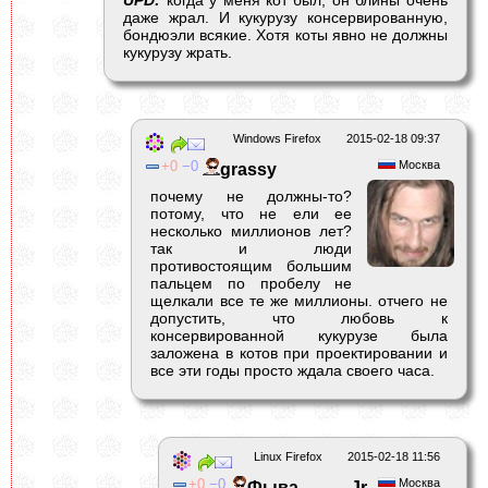
UPD:
когда у меня кот был, он блины очень
даже жрал. И кукурузу консервированную,
бондюэли всякие. Хотя коты явно не должны
кукурузу жрать.
Windows Firefox
2015-02-18 09:37
0
0
Москва
grassy
почему не должны-то?
потому, что не ели ее
несколько миллионов лет?
так и люди
противостоящим большим
пальцем по пробелу не
щелкали все те же миллионы. отчего не
допустить, что любовь к
консервированной кукурузе была
заложена в котов при проектировании и
все эти годы просто ждала своего часа.
Linux Firefox
2015-02-18 11:56
0
0
Москва
Фыва Jr