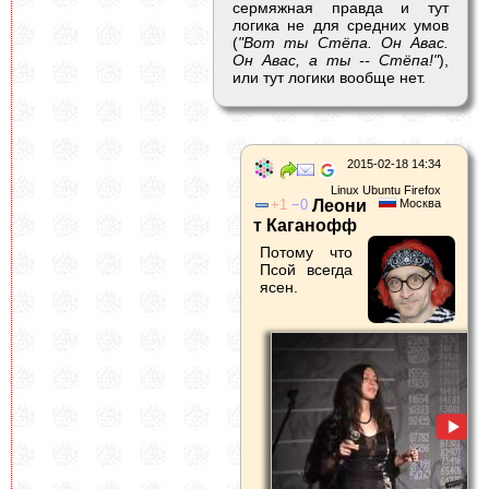
сермяжная правда и тут
логика не для средних умов
(
"Вот ты Стёпа. Он Авас.
Он Авас, а ты -- Стёпа!"
),
или тут логики вообще нет.
2015-02-18 14:34
Linux Ubuntu Firefox
1
0
Леони
Москва
т Каганофф
Потому что
Псой всегда
ясен.