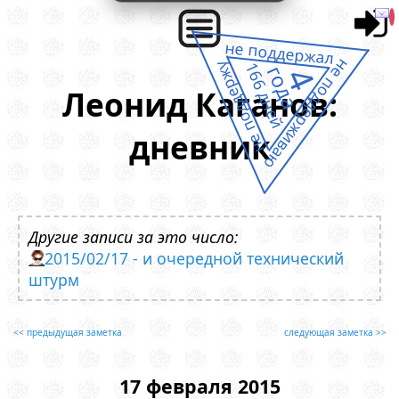
не поддержал
не поддерживаю
не поддержу
166 дней
года
4
Леонид Каганов:
дневник
Другие записи за это число:
2015/02/17 - и очередной технический
штурм
<< предыдущая заметка
следующая заметка >>
17 февраля 2015