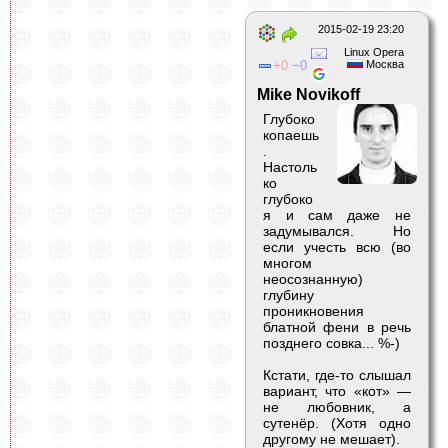
2015-02-19 23:20
Linux Opera
0
0
Москва
Mike Novikoff
Глубоко
копаешь
.
Настоль
ко
глубоко
я и сам даже не
задумывался. Но
если учесть всю (во
многом
неосознанную)
глубину
проникновения
блатной фени в речь
позднего совка... %-)
Кстати, где-то слышал
вариант, что «кот» —
не любовник, а
сутенёр. (Хотя одно
другому не мешает).