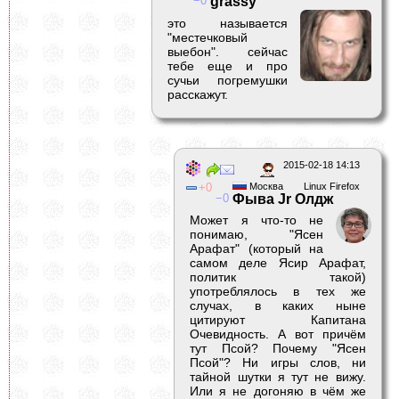
0
grassy
это называется
"местечковый
выебон". сейчас
тебе еще и про
сучьи погремушки
расскажут.
2015-02-18 14:13
0
Москва
Linux Firefox
0
Фыва Jr Олдж
Может я что-то не
понимаю, "Ясен
Арафат" (который на
самом деле Ясир Арафат,
политик такой)
употреблялось в тех же
случах, в каких ныне
цитируют Капитана
Очевидность. А вот причём
тут Псой? Почему "Ясен
Псой"? Ни игры слов, ни
тайной шутки я тут не вижу.
Или я не догоняю в чём же