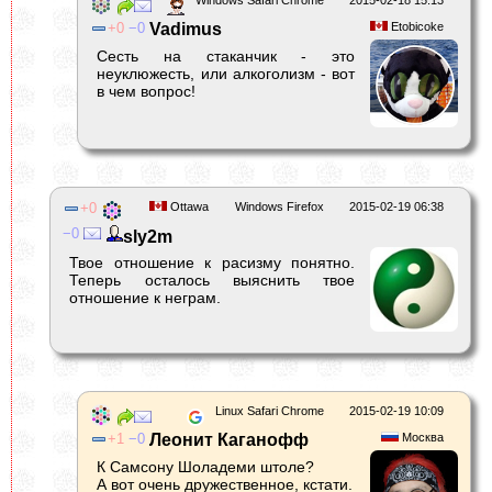
Windows Safari Chrome
2015-02-18 15:13
0
0
Vadimus
Etobicoke
Сесть на стаканчик - это
неуклюжесть, или алкоголизм - вот
в чем вопрос!
0
Ottawa
Windows Firefox
2015-02-19 06:38
0
sly2m
Твое отношение к расизму понятно.
Теперь осталось выяснить твое
отношение к неграм.
Linux Safari Chrome
2015-02-19 10:09
1
0
Леонит Каганофф
Москва
К Самсону Шоладеми штоле?
А вот очень дружественное, кстати.