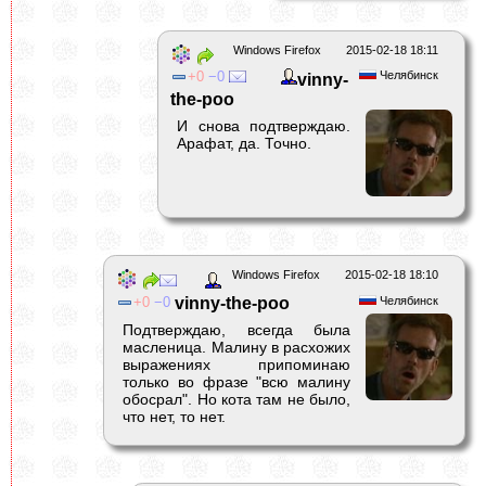
Windows Firefox
2015-02-18 18:11
0
0
Челябинск
vinny-
the-poo
И снова подтверждаю.
Арафат, да. Точно.
Windows Firefox
2015-02-18 18:10
0
0
vinny-the-poo
Челябинск
Подтверждаю, всегда была
масленица. Малину в расхожих
выражениях припоминаю
только во фразе "всю малину
обосрал". Но кота там не было,
что нет, то нет.