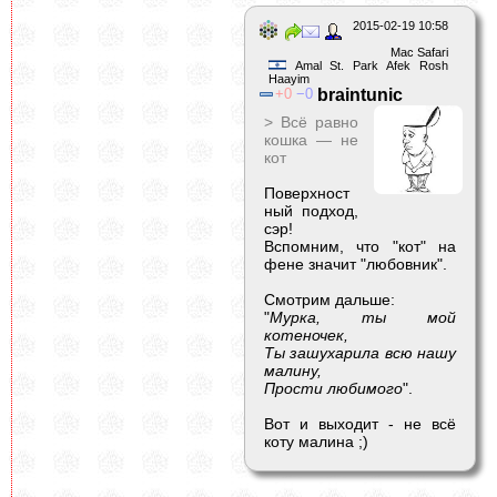
2015-02-19 10:58
Mac Safari
Amal St. Park Afek Rosh
Haayim
0
0
braintunic
> Всё равно
кошка — не
кот
Поверхност
ный подход,
сэр!
Вспомним, что "кот" на
фене значит "любовник".
Смотрим дальше:
"
Мурка, ты мой
котеночек,
Ты зашухарила всю нашу
малину,
Прости любимого
".
Вот и выходит - не всё
коту малина ;)