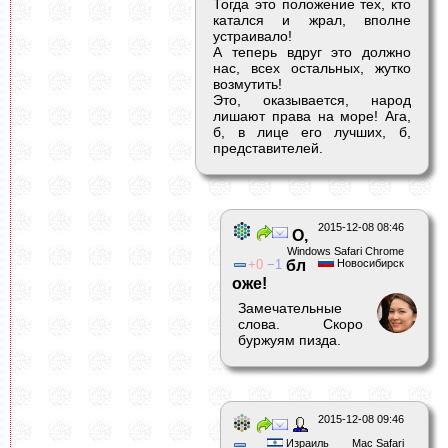
Тогда это положение тех, кто
катался и жрал, вполне
устраивало!
А теперь вдруг это должно
нас, всех остальных, жутко
возмутить!
Это, оказывается, народ
лишают права на море! Ага,
б, в лице его лучших, б,
представителей.
2015-12-08 08:46
О,
Windows Safari Chrome
0
1
бл
Новосибирск
оже!
Замечательные
слова. Скоро
буржуям пизда.
2015-12-08 09:46
Израиль
Mac Safari