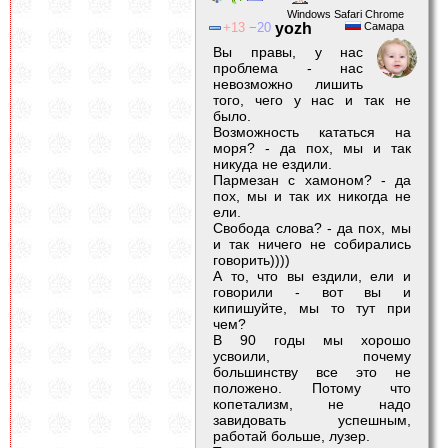
Windows Safari Chrome
13
20
yozh
Самара
Вы правы, у нас
проблема - нас
невозможно лишить
того, чего у нас и так не
было.
Возможность кататься на
моря? - да пох, мы и так
никуда не ездили.
Пармезан с хамоном? - да
пох, мы и так их никогда не
ели.
Свобода слова? - да пох, мы
и так ничего не собирались
говорить))))
А то, что вы ездили, ели и
говорили - вот вы и
кипишуйте, мы то тут при
чем?
В 90 годы мы хорошо
усвоили, почему
большинству все это не
положено. Потому что
копетализм, не надо
завидовать успешным,
работай больше, лузер.