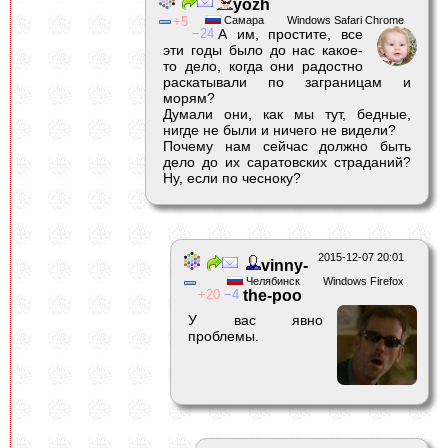
yozh
5
Самара
Windows Safari Chrome
24
А им, простите, все
эти годы было до нас какое-
то дело, когда они радостно
раскатывали по заграницам и
морям?
Думали они, как мы тут, бедные,
нигде не были и ничего не видели?
Почему нам сейчас должно быть
дело до их саратовских страданий?
Ну, если по чесноку?
2015-12-07 20:01
vinny-
Челябинск
Windows Firefox
20
4
the-poo
У вас явно
проблемы.