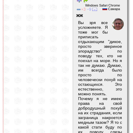
Windows Safari Chrome
3
9
Самара
жж
Вы зря все
усложняете. Я
тоже мог бы
приписать
отдыхающим "дикое,
просто звериное
злорадство" по
поводу тех, кто не
поехал на море. Но я
так не думаю. Думаю,
им всегда было
просто по
человечески похуй на
остающихся. Это
естественно, это
можно понять.
Почему я не имею
права на свой
добродушный похуй
на их страдания, если
заграница накроется
медным тазом? Я то с
какой стати буду по
их поводу слезы