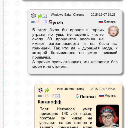
Windows Safari Chrome
2015-12-07 19:26
6
10
Самара
yozh
В этом была бы ирония и горечь
утраты но увы, не оценят: что-то
около 80 процентов россиян не
имеют загранпаспорта и не были за
границей. Так что да - дурацкая мода, к
которой большинство не имеет никакой
привычки.
А прочие пусть отвыкают, мы же живем без
моря и не стонем.
Linux Ubuntu Firefox
2015-12-07 19:34
13
2
Москва
Леонит
Каганофф
Поэт Некрасов умер
примерно 140 лет назад,
поэтому он никак не
услышит ваших стонов и
вашего понимания идеи