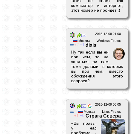
таких не знает, как
компьютер и интернет;
этот номер не пройдёт ;)
2015-12-08 21:00
Москва
Windows Firefox
2
1
dixis
Ну так если вы ни
при чем, то не
заняться ли вам
теми делами, в которых
вы при чем, вместо
обсуждения этого
вопроса?
2015-12-09 05:05
Москва
Linux Firefox
1
0
Страга Севера
«Вы правы,
у нас
проблема -