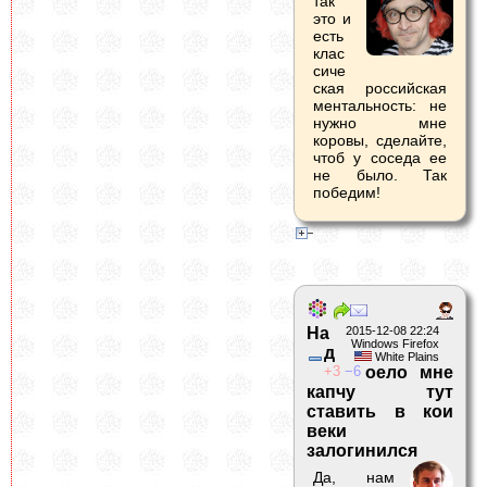
так
это и
есть
клас
сиче
ская российская
ментальность: не
нужно мне
коровы, сделайте,
чтоб у соседа ее
не было. Так
победим!
На
2015-12-08 22:24
Windows Firefox
д
White Plains
3
6
оело мне
капчу тут
ставить в кои
веки
залогинился
Да, нам