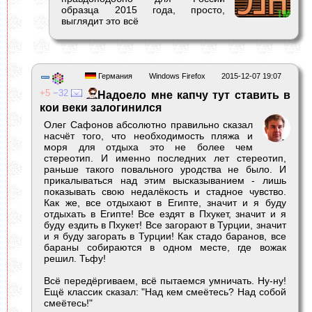
образца 2015 года, просто,
выглядит это всё
Германия
Windows Firefox
2015-12-07 19:07
5
32
Надоело мне капчу тут ставить в
кои веки залогинился
Олег Сафонов абсолютно правильно сказал
насчёт того, что необходимость пляжа и
моря для отдыха это не более чем
стереотип. И именно последних лет стереотип,
раньше такого повального уродства не было. И
прикалываться над этим высказыванием - лишь
показывать свою недалёкость и стадное чувство.
Как же, все отдыхают в Египте, значит и я буду
отдыхать в Египте! Все ездят в Пхукет, значит и я
буду ездить в Пхукет! Все загорают в Турции, значит
и я буду загорать в Турции! Как стадо баранов, все
бараны собираются в одном месте, где вожак
решил. Тьфу!
Всё передёргиваем, всё пытаемся умничать. Ну-ну!
Ещё классик сказал: "Над кем смеётесь? Над собой
смеётесь!"