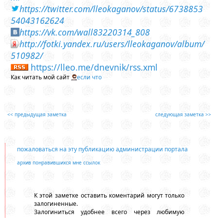
https://twitter.com/lleokaganov/status/6738853
54043162624
https://vk.com/wall83220314_808
http://fotki.yandex.ru/users/lleokaganov/album/
510982/
https://lleo.me/dnevnik/rss.xml
Как читать мой сайт
если что
<< предыдущая заметка
следующая заметка >>
пожаловаться на эту публикацию администрации портала
архив понравившихся мне ссылок
К этой заметке оставить коментарий могут только
залогиненные.
Залогиниться удобнее всего через любимую