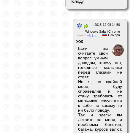
голоду
2015-12-08 14:50
Windows Safari Chrome
4
5
Самара
жж
Если вы
считаете свой
вопрос умным
доводом, отвечу: нет,
голодные мальчики
перед глазами не
стоят.
Но я, по крайней
мере, буду
справедлив и не
стану требовать от
мальчиков сочувствия
к себе по какому то
ни было поводу.
Так и здесь: вы
летаете на моря, и
проблемы билетов,
багажа, курсов валют,