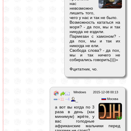
нас
невозможно
лишить того,
чего у нас и так не было.
Возможность кататься на
моря? - да пох, мы и так
никуда не ездили.
Пармезан с хамоном? -
да пох, мы и так их
никогда не ели.
Свобода слова? - да пох,
мы и так ничего не
собирались говорить))))»
Фцитатник, чо.
Windows
2015-12-08 00:13
11
4
Москва
_
а вот вы когда по 3
раза в день (как
минимум) жрёте, у
вас голодные
африканские мальчики перед
глазами не стоят?