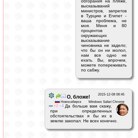
обгорания на пляже,
высказываний
министров, запретов
в Турцию и Египет -
ваша проблема, не
моя. Меня и 80
процентов
окружающих
высказывание
чиновника не задело;
что бы он ни молол,
нам все одно не
ехать. Вы, впрочем,
можете попереживать
по сабжу.
2015-12-08 08:45
О, бложе!
Новосибирск
Windows Safari Chrome
0
4
Да больше вам скажу,
при определенных
обстоятельствах я бы их в
землю закопал. Не всех конечно.