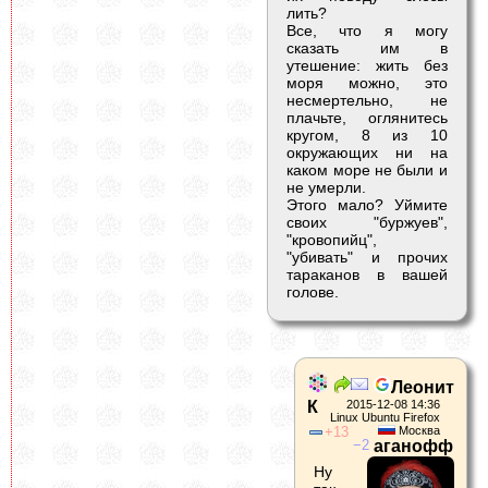
лить?
Все, что я могу
сказать им в
утешение: жить без
моря можно, это
несмертельно, не
плачьте, оглянитесь
кругом, 8 из 10
окружающих ни на
каком море не были и
не умерли.
Этого мало? Уймите
своих "буржуев",
"кровопийц",
"убивать" и прочих
тараканов в вашей
голове.
Леонит
К
2015-12-08 14:36
Linux Ubuntu Firefox
13
Москва
2
аганофф
Ну