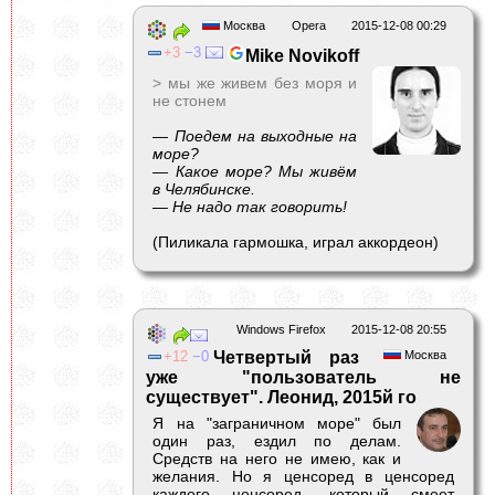
Москва
Opera
2015-12-08 00:29
3
3
Mike Novikoff
> мы же живем без моря и
не стонем
— Поедем на выходные на
море?
— Какое море? Мы живём
в Челябинске.
— Не надо так говорить!
(Пиликала гармошка, играл аккордеон)
Windows Firefox
2015-12-08 20:55
12
0
Четвертый раз
Москва
уже "пользователь не
существует". Леонид, 2015й го
Я на "заграничном море" был
один раз, ездил по делам.
Средств на него не имею, как и
желания. Но я ценсоред в ценсоред
каждого ценсоред, который смеет