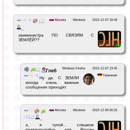
4
0
Москва
Windows
2015-12-07 18:48
_
замминистра ПО СВЯЗЯМ С
ЗЕМЛЁЙ??
Windows Firefox
2015-12-07 23:45
Глеб
0
0
Германия
Ну да. С ЗЕМЛИ
иногда очень важные
сообщения приходят.
1
Москва
Windows
2015-12-08 00:26
0
_
а, я тупой... слишком
правдоподобно для России