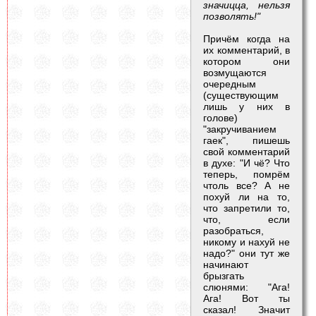
значицца, нельзя
позволять!"
Причём когда на
их комментарий, в
котором они
возмущаются
очередным
(существующим
лишь у них в
голове)
"закручиванием
гаек", пишешь
свой комментарий
в духе: "И чё? Что
теперь, помрём
чтоль все? А не
похуй ли на то,
что запретили то,
что, если
разобраться,
никому и нахуй не
надо?" они тут же
начинают
брызгать
слюнями: "Ага!
Ага! Вот ты
сказал! Значит