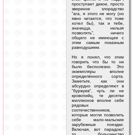
проступает дикое, просто
звериное злорадство
"ага, я этого не могу (но
явно читается, что тоже
хотел бы), так и тебе,
значицца, нельзя
позволять", ничего
общего не имеющее с
этим самым показным
равнодушием.
Но я понял, что этим
говорить что бы то ни
было бесполезно. Это
экземпляры вполне
определённого сорта.
Заметьте, как они
абсурдно определяют в
"буржуев", чуть ли не
кровопийц, те десятки
миллионов вполне себе
рядовых
соотечественников,
которые могли позволить
себе мало-мальские
зарубежные поездки.
Включая, вот парадокс!
то большинство