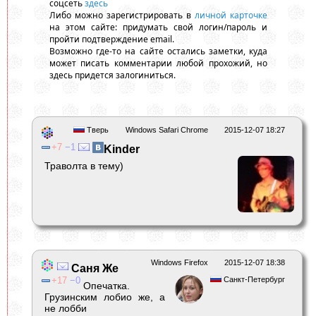
соцсеть
здесь
Либо можно зарегистрировать в
личной карточке
на этом сайте: придумать свой логин/пароль и
пройти подтверждение email.
Возможно где-то на сайте остались заметки, куда
может писать комментарии любой прохожий, но
здесь придется залогиниться.
Тверь
Windows Safari Chrome
2015-12-07 18:27
7
1
Kinder
Траволта в тему)
Windows Firefox
2015-12-07 18:38
Саня Же
17
0
Санкт-Петербург
Опечатка.
Грузинским лобио же, а
не лобби