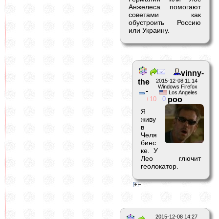
Анжелеса помогают
советами как
обустроить Россию
или Украину.
vinny-
the
2015-12-08 11:14
Windows Firefox
-
Los Angeles
10
0
poo
Я
живу
в
Челя
бинс
ке. У
Лео глючит
геолокатор.
2015-12-08 14:27