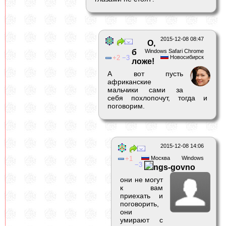
2015-12-08 08:47
О,
б
Windows Safari Chrome
2
3
Новосибирск
ложе!
А вот пусть
африканские
мальчики сами за
себя похлопочут, тогда и
поговорим.
2015-12-08 14:06
1
Москва
Windows
3
ngs-govno
они не могут
к вам
приехать и
поговорить,
они
умирают с