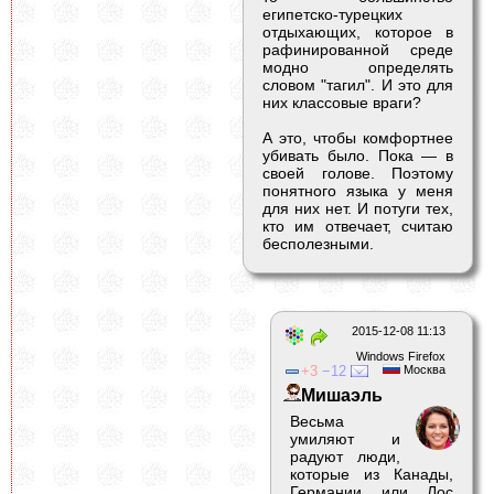
египетско-турецких
отдыхающих, которое в
рафинированной среде
модно определять
словом "тагил". И это для
них классовые враги?
А это, чтобы комфортнее
убивать было. Пока — в
своей голове. Поэтому
понятного языка у меня
для них нет. И потуги тех,
кто им отвечает, считаю
бесполезными.
2015-12-08 11:13
Windows Firefox
3
12
Москва
Мишаэль
Весьма
умиляют и
радуют люди,
которые из Канады,
Германии или Лос