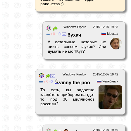
равенства ;)
Windows Opera
2015-12-07 19:38
0
0
Москва
бухач
А остальные, которые не
пииты, совсем глухие? Или
думать не могЖут?
Windows Firefox
2015-12-07 19:42
3
3
Челябинск
vinny-the-poo
То есть, вы радостно
кладёте с прибором на где-
то под 30 миллионов
россиян?
2015-12-07 19:49