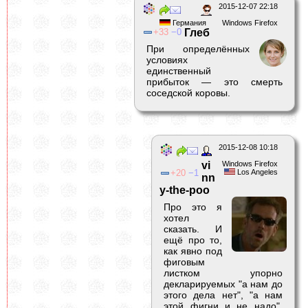
2015-12-07 22:18
Германия
Windows Firefox
33
0
Глeб
При определённых
условиях
единственный
прибыток — это смерть
соседской коровы.
2015-12-08 10:18
vi
Windows Firefox
20
1
Los Angeles
nn
y-the-poo
Про это я
хотел
сказать. И
ещё про то,
как явно под
фиговым
листком упорно
декларируемых "а нам до
этого дела нет", "а нам
этой фигни и не надо",