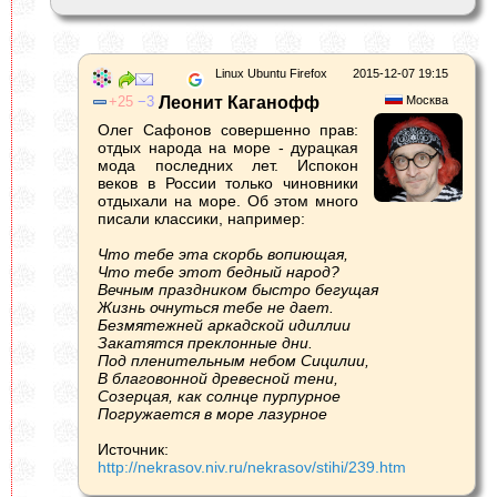
Linux Ubuntu Firefox
2015-12-07 19:15
25
3
Леонит Каганофф
Москва
Олег Сафонов совершенно прав:
отдых народа на море - дурацкая
мода последних лет. Испокон
веков в России только чиновники
отдыхали на море. Об этом много
писали классики, например:
Что тебе эта скорбь вопиющая,
Что тебе этот бедный народ?
Вечным праздником быстро бегущая
Жизнь очнуться тебе не дает.
Безмятежней аркадской идиллии
Закатятся преклонные дни.
Под пленительным небом Сицилии,
В благовонной древесной тени,
Созерцая, как солнце пурпурное
Погружается в море лазурное
Источник:
http://nekrasov.niv.ru/nekrasov/stihi/239.htm