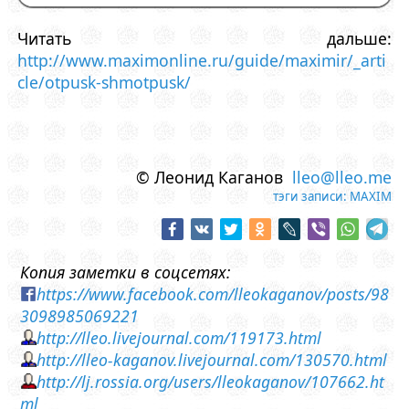
Читать дальше:
http://www.maximonline.ru/guide/maximir/_arti
cle/otpusk-shmotpusk/
© Леонид Каганов
lleo@lleo.me
тэги записи:
MAXIM
Копия заметки в соцсетях:
https://www.facebook.com/lleokaganov/posts/98
3098985069221
http://lleo.livejournal.com/119173.html
http://lleo-kaganov.livejournal.com/130570.html
http://lj.rossia.org/users/lleokaganov/107662.ht
ml