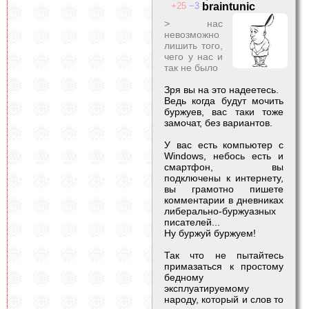
25
3
braintunic
> нас
невозможно
лишить того,
чего у нас и
так не было
Зря вы на это надеетесь.
Ведь когда будут мочить
буржуев, вас таки тоже
замочат, без вариантов.
У вас есть компьютер с
Windows, небось есть и
смартфон, вы
подключены к интернету,
вы грамотно пишете
комментарии в дневниках
либе
рально-буржуазных
писателей...
Ну буржуй буржуем!
Так что не пытайтесь
примазаться к простому
бедному
эксплуатируемому
народу, который и слов то