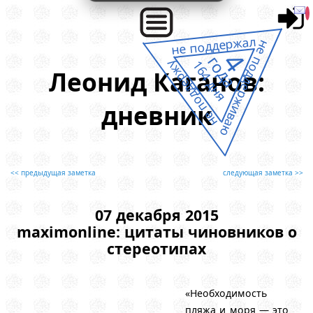
не поддержал
не поддерживаю
4
года
164 дня
не поддержу
Леонид Каганов:
дневник
<< предыдущая заметка
следующая заметка >>
07 декабря 2015
maximonline: цитаты чиновников о
стереотипах
«Необходимость
пляжа и моря — это