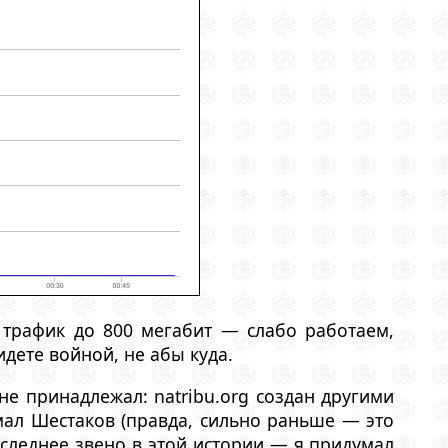
 трафик до 800 мегабит — слабо работаем,
дете войной, не абы куда.
не принадлежал: natribu.org создан другими
ал Шестаков (правда, сильно раньше — это
последнее звено в этой истории — я придумал