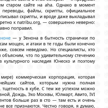
оем старом сайте на aha. Однако в момент
и переводы, файлы, скрипты, официальное
ереписывал скрипты, и вроде даже выкладывал
ретно к natribu.org, — совершенно неверно:
 давно поправил.
еноне
— у Зенона в бытность странички по
 сам мощен, и атаки в те годы были конечно
же, совсем неведомо. Но специалисты, кто
ым объясним, что по удивительному стечению
в культурного наследия Юнеско и поэтому
мире) коммерческая корпорация, которая
нейших сайтов, которым нужна полная
, тщетность в кубе. С тем же успехом можно
зной, Дождь, Эхо Москвы, Юлмарт, Авито, IVI
ентов больше раз в сто — там есть и очень
не все признаются. Честно говоря, я думаю,