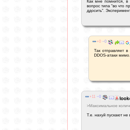
Как мне помнится, в
вопрос типа "во что п
ддосить". Эксперимен
0
0
Так отправляет в
DDOS-атаки мимо
11
0
look
>Максимальное количе
Т.е. нахуй пускают не 