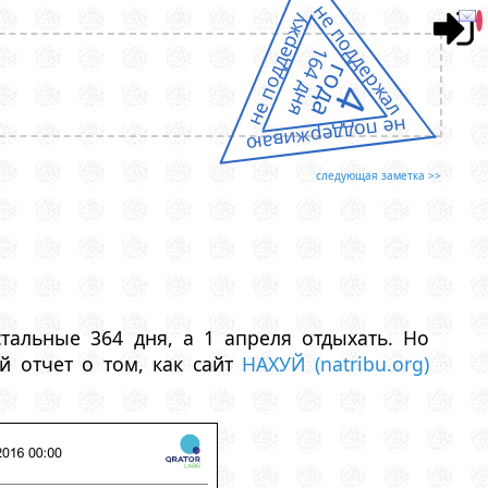
не поддержал
не поддержу
164 дня
года
4
не поддерживаю
следующая заметка >>
тальные 364 дня, а 1 апреля отдыхать. Но
й отчет о том, как сайт
НАХУЙ (natribu.org)