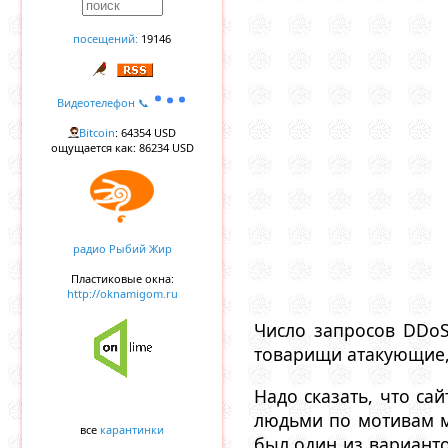
посещений:
19146
Видеотелефон 📞
Bitcoin
: 64354 USD
ощущается как: 86234 USD
радио Рыбий Жир
Пластиковые окна:
http://oknamigom.ru
Число запросов DDoS
товарищи атакующие,
Надо сказать, что са
людьми по мотивам м
все
карантинки
был один из варианто