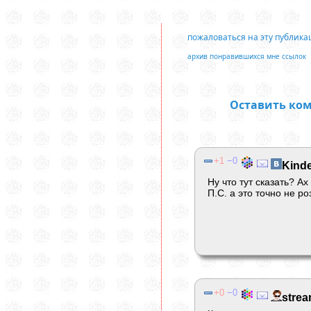
пожаловаться на эту публик
архив понравившихся мне ссылок
Оставить ко
1
0
Kind
Ну что тут сказать? А
П.С. а это точно не р
0
0
stre