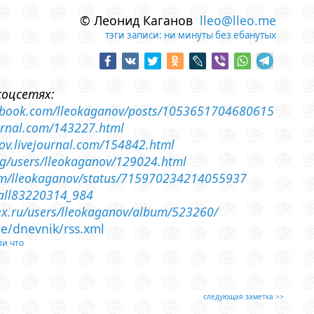
© Леонид Каганов
lleo@lleo.me
тэги записи:
ни минуты без ебанутых
соцсетях:
ebook.com/lleokaganov/posts/1053651704680615
journal.com/143227.html
nov.livejournal.com/154842.html
.org/users/lleokaganov/129024.html
.com/lleokaganov/status/715970234214055937
wall83220314_984
dex.ru/users/lleokaganov/album/523260/
me/dnevnik/rss.xml
ли что
следующая заметка >>