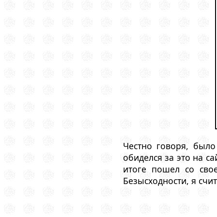
Честно говоря, был
обиделся за это на с
итоге пошел со сво
Безысходности, я счи