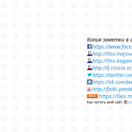
Копия заметки в 
https://www.fac
http://lleo.live
http://lleo-kaga
http://lj.rossia
https://twitter
https://vk.com/
http://fotki.yan
https://lleo.
Как читать мой сайт
ес