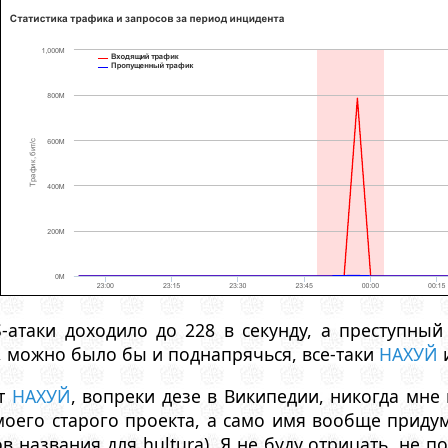
-атаки доходило до 228 в секунду, а преступный
 можно было бы и поднапрячься, все-таки
НАХУЙ
и
йт
НАХУЙ
, вопреки дезе в Википедии, никогда мне 
оего старого проекта, а само имя вообще придум
в названия для hultura). Я не буду отрицать, не 