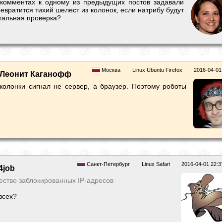
 комментах к одному из предыдущих постов задавали
ревратится тихий шелест из колонок, если натрибу будут
тальная проверка?
Москва
Linux Ubuntu Firefox
2016-04-01
Леонит Каганофф
 колонки сигнал не сервер, а браузер. Поэтому роботы
.
Санкт-Петербург
Linux Safari
2016-04-01 22:3
4job
ство заблокированных IP-адресов
всех?