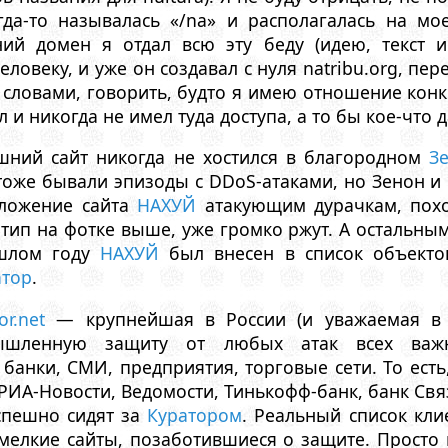
огда-то называлась «/na» и располагалась на м
ий домен я отдал всю эту беду (идею, текст 
еловеку, и уже он создавал с нуля natribu.org, п
 словами, говорить, будто я имею отношение конк
ал и никогда не имел туда доступа, а то бы кое-что
шний сайт никогда не хостился в благородном
З
a тоже бывали эпизоды с DDoS-атаками, но Зенон и
ложение сайта
НАХУЙ
атакующим дурачкам, похо
отип на фотке выше, уже громко ржут. А остальн
ошлом году
НАХУЙ
был внесен в список объекто
атор
.
or.net
— крупнейшая в России (и уважаемая в 
мышленную защиту от любых атак всех важ
 банки, СМИ, предприятия, торговые сети. То есть
 РИА-Новости, Ведомости, Тинькофф-банк, банк Свя
спешно сидят за
Куратором
. Реальный список кли
мелкие сайты, позаботившиеся о защите. Просто 