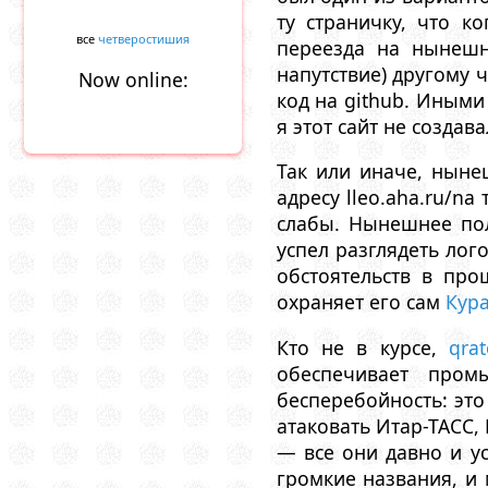
ту страничку, что к
все
четверостишия
переезда на нынешн
напутствие) другому ч
Now online:
код на github. Иными
я этот сайт не создав
Так или иначе, ныне
адресу lleo.aha.ru/n
слабы. Нынешнее по
успел разглядеть лог
обстоятельств в пр
охраняет его сам
Кур
Кто не в курсе,
qrat
обеспечивает про
бесперебойность: это
атаковать Итар-ТАСС,
— все они давно и у
громкие названия, и 