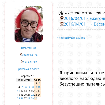
Другие записи за это ч
2016/04/01 - Ежего
2016/04/01_1 - Весе
<< предыдущая заметка
нечитанное
содержание
о дневнике
реклама в блоге
Я принципиально не 
апрель 2016
веселого наблюдаю в
ПН
ВТ
СР
ЧТ
ПТ
СБ
ВС
безуспешно пытались а
1
2
3
4
5
6
7
8
9
10
11
12
13
14
15
16
17
18
19
20
21
22
23
24
25
26
27
28
29
30