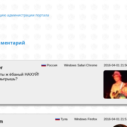
ацию администрации портала
мментарий
Россия
Windows Safari Chrome
2016-04-01 21:5
er
х ты ж ёбаный НАХУЙ!
озыгрышь?
Тула
Windows Firefox
2016-04-01 21:5
am