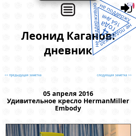
не поддержу
не поддерживаю
164 дня
года
не поддержал
4
Леонид Каганов:
дневник
<< предыдущая заметка
следующая заметка >>
05 апреля 2016
Удивительное кресло HermanMiller
Embody