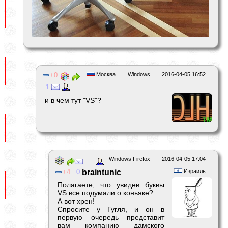
0
Москва
Windows
2016-04-05 16:52
1
_
и в чем тут "VS"?
Windows Firefox
2016-04-05 17:04
4
0
braintunic
Израиль
Полагаете, что увидев буквы
VS все подумали о коньяке?
А вот хрен!
Спросите у Гугля, и он в
первую очередь представит
вам компанию дамского