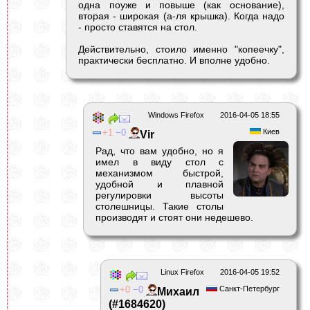
одна поуже и повыше (как основание),
вторая - широкая (а-ля крышка). Когда надо
- просто ставятся на стол.
Действительно, стоило именно "копеечку",
практически бесплатно. И вполне удобно.
Windows Firefox
2016-04-05 18:55
1
0
Киев
Vir
Рад, что вам удобно, но я
имел в виду стол с
механизмом быстрой,
удобной и плавной
регулировки высоты
столешницы. Такие столы
производят и стоят они недешево.
Linux Firefox
2016-04-05 19:52
0
0
Санкт-Петербург
Михаил
(#1684620)