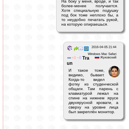
На боку у меня, вроде, и так
более-менее получается.
Хотя специальную подушку
под бок тоже неплохо бы, а
то неудобно печатать рукой,
на которую опираешься.
2016-04-05 21:44
Windows Mac Safari
0
0
Tra
Жуковский
un
И такое тоже,
видимо, бывает.
Когда-то видел
фотку из студенческой
общаги. Там парень с
клавиатурой лежал на
спине на нижнем ярусе
двухярусной кровати, а
сверху на уровне лица
был закреплён монитор.