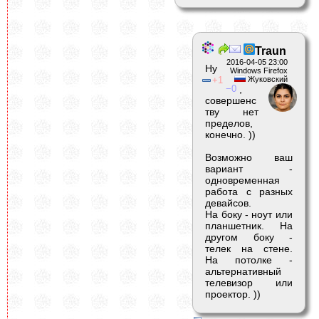
Traun
2016-04-05 23:00
Ну
Windows Firefox
1
Жуковский
0
,
совершенс
тву нет
пределов,
конечно. ))
Возможно ваш
вариант -
одновременная
работа с разных
девайсов.
На боку - ноут или
планшетник. На
другом боку -
телек на стене.
На потолке -
альтернативный
телевизор или
проектор. ))