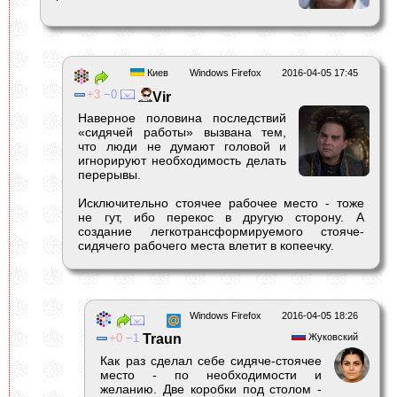
Киев
Windows Firefox
2016-04-05 17:45
3
0
Vir
Наверное половина последствий
«сидячей работы» вызвана тем,
что люди не думают головой и
игнорируют необходимость делать
перерывы.
Исключительно стоячее рабочее место - тоже
не гут, ибо перекос в другую сторону. А
создание легкотрансформируемого стояче-
сидячего рабочего места влетит в копеечку.
Windows Firefox
2016-04-05 18:26
0
1
Traun
Жуковский
Как раз сделал себе сидяче-стоячее
место - по необходимости и
желанию. Две коробки под столом -