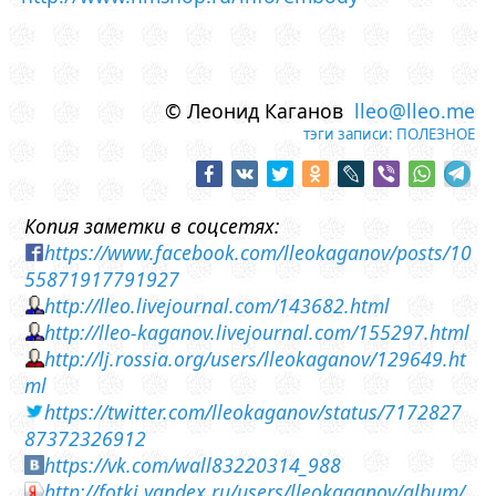
© Леонид Каганов
lleo@lleo.me
тэги записи:
ПОЛЕЗНОЕ
Копия заметки в соцсетях:
https://www.facebook.com/lleokaganov/posts/10
55871917791927
http://lleo.livejournal.com/143682.html
http://lleo-kaganov.livejournal.com/155297.html
http://lj.rossia.org/users/lleokaganov/129649.ht
ml
https://twitter.com/lleokaganov/status/7172827
87372326912
https://vk.com/wall83220314_988
http://fotki.yandex.ru/users/lleokaganov/album/