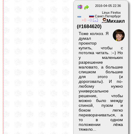
2016-04-05 22:36
Linux Firefox
Санкт-Петербург
0
0
Михаил
(#1684620)
Тоже колхоз. Я
думал
проектор
купить, чтобы с
потолка читать. :–) Но
у маленьких
разрешение
маловато, а большие
слишком большие
для этого (и
дороговаты). И по-
любому нужно
универсальное
решение, чтобы
можно было между
спиной, пузом и
боком легко
переворачиваться, а
то в одном
положении лёжа
тяжело...