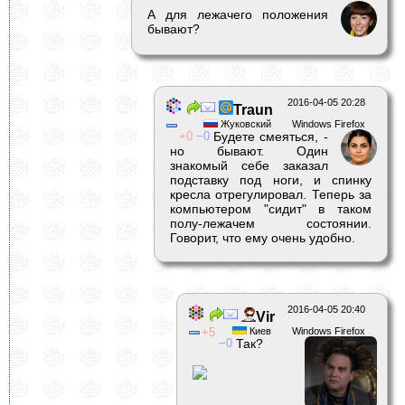
А для лежачего положения
бывают?
2016-04-05 20:28
Traun
Жуковский
Windows Firefox
0
0
Будете смеяться, -
но бывают. Один
знакомый себе заказал
подставку под ноги, и спинку
кресла отрегулировал. Теперь за
компьютером "сидит" в таком
полу-лежачем состоянии.
Говорит, что ему очень удобно.
2016-04-05 20:40
Vir
5
Киев
Windows Firefox
0
Так?