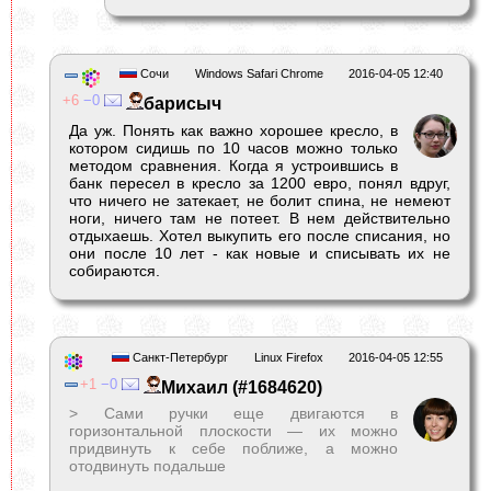
Сочи
Windows Safari Chrome
2016-04-05 12:40
6
0
барисыч
Да уж. Понять как важно хорошее кресло, в
котором сидишь по 10 часов можно только
методом сравнения. Когда я устроившись в
банк пересел в кресло за 1200 евро, понял вдруг,
что ничего не затекает, не болит спина, не немеют
ноги, ничего там не потеет. В нем действительно
отдыхаешь. Хотел выкупить его после списания, но
они после 10 лет - как новые и списывать их не
собираются.
Санкт-Петербург
Linux Firefox
2016-04-05 12:55
1
0
Михаил (#1684620)
> Сами ручки еще двигаются в
горизонтальной плоскости — их можно
придвинуть к себе поближе, а можно
отодвинуть подальше