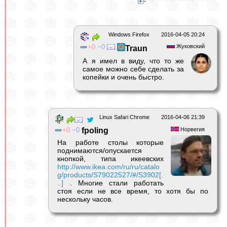
Windows Firefox
2016-04-05 20:24
0
0
Жуковский
Traun
А я имел в виду, что то же
самое можно себе сделать за
копейки и очень быстро.
Linux Safari Chrome
2016-04-06 21:39
0
0
fpoling
Норвегия
На работе столы которые
поднимаются/опускается
кнопкой, типа икеевских
http://www.ikea.com/ru/ru/catalo
g/products/S79022527/#/S3902[.
..]
. Многие стали работать
стоя если не все время, то хотя бы по
нескольку часов.