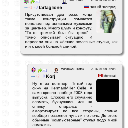
1
0
tartaglione
Нижний Новгород
Присутствовал два раза, когда
такие конструкции ломаются
пополам под активными мужиками
за центнер. Много шуму и конфузу.
"То-то громкий был бы треск" -
точно описывает ситуацию. И
пересели они на жёсткие железные стулья, как
и я с моей больной спиной.
Windows Firefox
2016-04-09 06:08
2
0
Korj
Montreal
Ну я за центнер. Пятый год
сижу на HermanMiller Celle. А
само кресло вообще 2008 года
выпуска. Сложно его случайно
сломать, бухнувшись или на
спинку опираясь -
амортизирует во все стороны, спинка
вообще позволяет чуть ли не лечь. До этого
обычные "компьютерные" стулья подо мной
ломались.