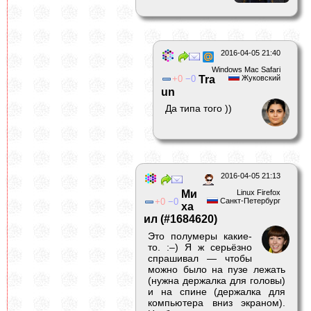
2016-04-05 21:40
Windows Mac Safari
0
0
Tra
Жуковский
un
Да типа того ))
2016-04-05 21:13
Ми
Linux Firefox
0
0
Санкт-Петербург
ха
ил (#1684620)
Это полумеры какие-
то. :–) Я ж серьёзно
спрашивал — чтобы
можно было на пузе лежать
(нужна держалка для головы)
и на спине (держалка для
компьютера вниз экраном).