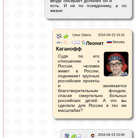
везде обсирает долбоёб он и
есть. И не по псевдониму, а по
жизни.
Linux Opera
2016-04-23 14:16
11
1
Москва
Леонит
Каганофф
Судя по его
отношению к
России, человек
живет в России,
поднимает крупные
российские проекты
и занимается
благотворительным фондом,
спасая смертельно больных
российских детей. А что вы
сделали для России в тех же
масштабах?
2016-04-23 19:09