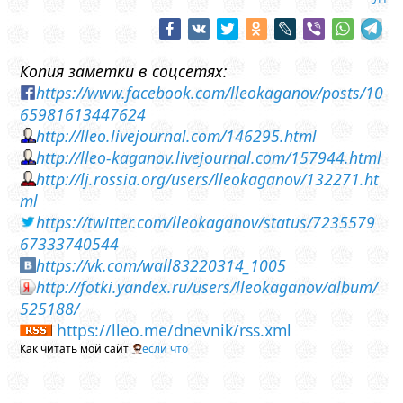
Копия заметки в соцсетях:
https://www.facebook.com/lleokaganov/posts/10
65981613447624
http://lleo.livejournal.com/146295.html
http://lleo-kaganov.livejournal.com/157944.html
http://lj.rossia.org/users/lleokaganov/132271.ht
ml
https://twitter.com/lleokaganov/status/7235579
67333740544
https://vk.com/wall83220314_1005
http://fotki.yandex.ru/users/lleokaganov/album/
525188/
https://lleo.me/dnevnik/rss.xml
Как читать мой сайт
если что