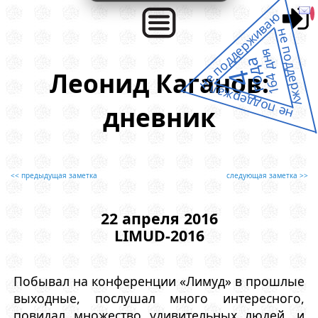
не поддерживаю
не поддержу
164 дня
года
Леонид Каганов:
4
не поддержал
дневник
<< предыдущая заметка
следующая заметка >>
22 апреля 2016
LIMUD-2016
Побывал на конференции «Лимуд» в прошлые
выходные, послушал много интересного,
повидал множество удивительных людей, и