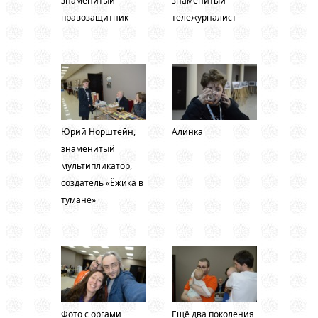
знаменитый
знаменитый
правозащитник
тележурналист
Юрий Норштейн,
Алинка
знаменитый
мультипликатор,
создатель «Ёжика в
тумане»
Фото с оргами
Ещё два поколения