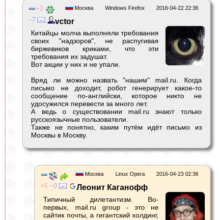
2
Москва
Windows Firefox
2016-04-22 22:36
7
vctor
Китайцы молча выполняли требования
своих "надзоров", не распугивая
биржевиков криками, что эти
требования их задушат.
Вот акции у них и не упали.
Вряд ли можно назвать "нашим" mail.ru. Когда
письмо не доходит, робот генерирует какое-то
сообщение по-английски, которое никто не
удосужился перевести за много лет.
А ведь о существовании mail.ru знают только
русскоязычные пользователи.
Также не понятно, каким путём идёт письмо из
Москвы в Москву.
Москва
Linux Opera
2016-04-23 02:36
5
0
Леонит Каганофф
Типичный дилетантизм. Во-
первых, mail.ru group - это не
сайтик почты, а гигантский холдинг,