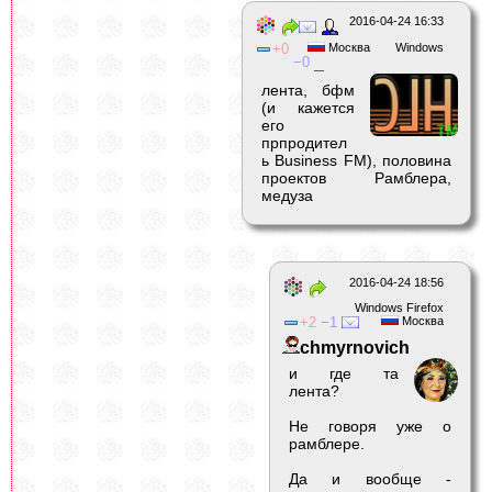
2016-04-24 16:33
0
Москва
Windows
0
_
лента, бфм
(и кажется
его
прпродител
ь Business FM), половина
проектов Рамблера,
медуза
2016-04-24 18:56
Windows Firefox
2
1
Москва
chmyrnovich
и где та
лента?
Не говоря уже о
рамблере.
Да и вообще -