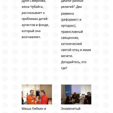
Дуня Смирнова,
Диалог разных
жена Чубайса,
религий
. Два
1
рассказывает о
раввина
проблемах детей-
(реформист и
аутистов и фонде,
ортодокс),
который она
православный
возглавляет.
священник,
католический
святой отец и имам
мечети.
Догадайтесь, кто
где?
Миша Либкин и
Знаменитый