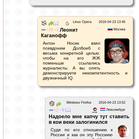
Linux Opera
2016-04-23 13:46
10
1
Леонит
Москва
Каганофф
Антон Носик взял
псевдоним Долбоеб с
весьма конкретной целью:
чтобы на его ЖЖ
поменьше ссылались
журналисты. А вы опять
демонстрируете некомпетентность и
двузначный IQ.
Windows Firefox
2016-04-23 13:52
2
9
Люксембург
Надоело мне капчу тут ставить
в кои веки залогинился
Судя по его отношению к
России и как он эту Россиию