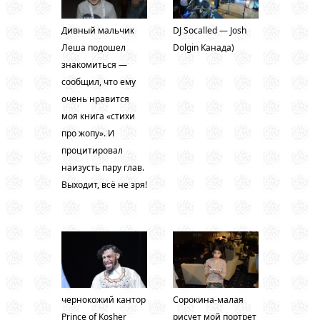
Дивный мальчик
DJ Socalled — Josh
Леша подошел
Dolgin Канада)
знакомиться —
сообщил, что ему
очень нравится
моя книга «стихи
про жопу». И
процитировал
наизусть пару глав.
Выходит, всё не зря!
чернокожий кантор
Сорокина-малая
Prince of Kosher
рисует мой портрет