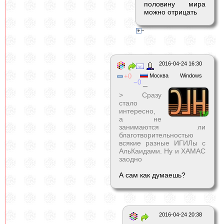
половину мира
можно отрицать
2016-04-24 16:30
0
Москва
Windows
0
_
> Сразу
стало
интересно,
а не
занимаются ли
благотворительностью
всякие разные ИГИЛы с
АльКаидами. Ну и ХАМАС
заодно
А сам как думаешь?
2016-04-24 20:38