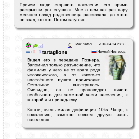
Причем люди старшего поколения его прямо
раскрывши рот слушают. Мне о нем как раз пару
месяцев назад родственница рассказала, до этого
не знал, кто это. Потом загуглил.
Mac Safari
2016-04-24 23:36
0
0
tartaglione
Нижний Новгород
Видел его в передаче Познера.
Запомнил только разъяснение, что
фамилия у него не от врага рода
человеческого, а от какого-то
населённого пункта происходит.
Остальное выветрилось.
Очевидно, он не проповедует ничего
необычного для заметной части населения, к
которой я и принадлежу.
Кстати, очень милая дефиниция. 10ks. Чаще, к
сожалению, заметно совсем другую часть
населения.