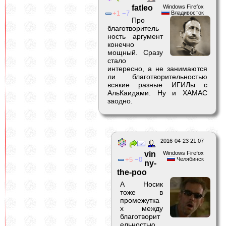
fatleo
Windows Firefox
1
7
Владивосток
Про
благотворитель
ность аргумент
конечно
мощный. Сразу
стало
интересно, а не занимаются
ли благотворительностью
всякие разные ИГИЛы с
АльКаидами. Ну и ХАМАС
заодно.
2016-04-23 21:07
vin
Windows Firefox
5
0
Челябинск
ny-
the-poo
А Носик
тоже в
промежутка
х между
благотворит
ельностью