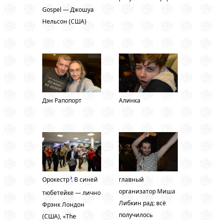
Gospel — Джошуа
Нельсон (США)
Дэн Рапопорт
Алинка
Орокестр
. В синей
главный
2
организатор Миша
тюбетейке — лично
Либкин рад: всё
Фрэнк Лондон
получилось
(США), «The