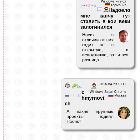
Windows Firefox
0
5
Германия
Надоело
мне капчу тут
ставить в кои веки
залогинился
Носик в
отличии от них
гадит не в
открытую, а
исподтишка, вот и вся
разница.
2016-04-23 19:12
c
Windows Safari Chrome
7
0
Москва
hmyrnovi
ch
А какие крупные
проекты поднял
Носик?