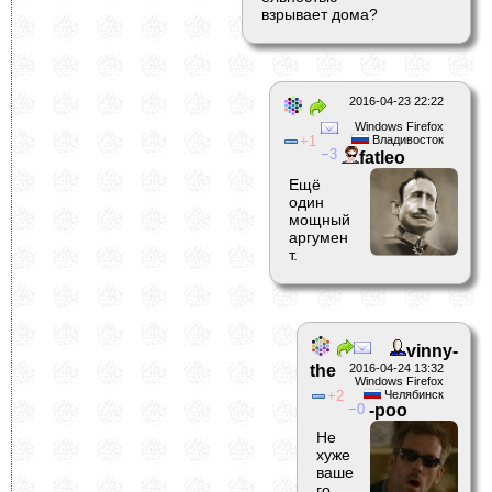
взрывает дома?
2016-04-23 22:22
Windows Firefox
1
Владивосток
3
fatleo
Ещё
один
мощный
аргумен
т.
vinny-
the
2016-04-24 13:32
Windows Firefox
2
Челябинск
0
-poo
Не
хуже
ваше
го.