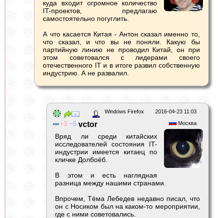
куда входит огромное количество
IT-проектов, предлагаю
самостоятельно погуглить.
А что касается Китая - Антон сказал именно то,
что сказал, и что вы не поняли. Какую бы
партийную линию не проводил Китай, он при
этом советовался с лидерами своего
отечественного IT и в итоге развил собственную
индустрию. А не развалил.
Windows Firefox
2016-04-23 11:03
3
5
vctor
Москва
Вряд ли среди китайских
исследователей состояния IT-
индустрии имеется китаец по
кличке Долбоёб.
В этом и есть наглядная
разница между нашими странами.
Впрочем, Тёма Лебедев недавно писал, что
он с Носиком был на каком-то мероприятии,
где с ними советовались.