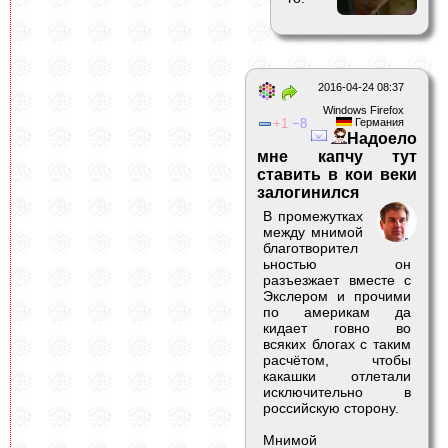
2016-04-24 08:37
Windows Firefox
1
8
Германия
Надоело
мне капчу тут
ставить в кои веки
залогинился
В промежутках
между мнимой
благотворител
ьностью он
разъезжает вместе с
Экслером и прочими
по америкам да
кидает говно во
всяких блогах с таким
расчётом, чтобы
какашки отлетали
исключительно в
российскую сторону.
Мнимой