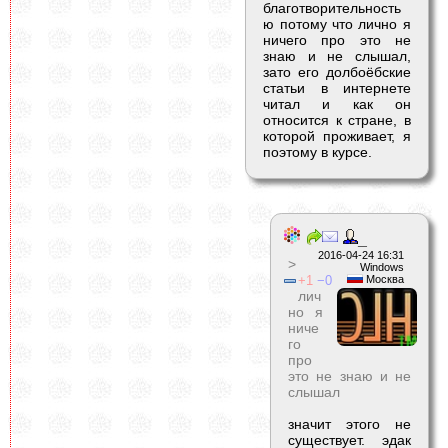
благотворительность
ю потому что лично я
ничего про это не
знаю и не слышал,
зато его долбоёбские
статьи в интернете
читал и как он
относится к стране, в
которой проживает, я
поэтому в курсе.
_
2016-04-24 16:31
>
Windows
1
0
Москва
лич
но я
ниче
го
про
это не знаю и не
слышал
значит этого не
существует. эдак