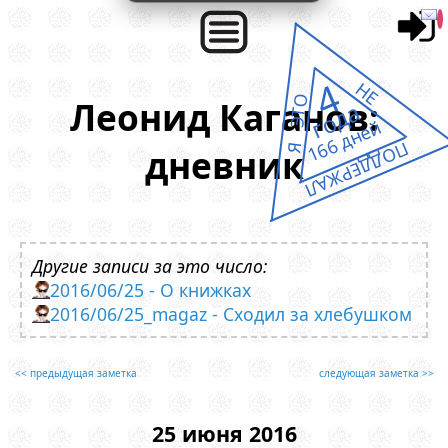
4
НЕ
Я ЭТО
Леонид Каганов:
года
166 дней
ПОДДЕРЖАЛ
дневник
Другие записи за это число:
2016/06/25 - О книжках
2016/06/25_magaz - Сходил за хлебушком
<< предыдущая заметка
следующая заметка >>
25 июня 2016