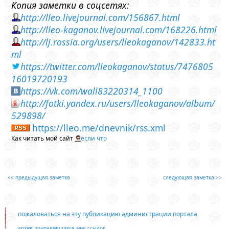
Копия заметки в соцсетях:
http://lleo.livejournal.com/156867.html
http://lleo-kaganov.livejournal.com/168226.html
http://lj.rossia.org/users/lleokaganov/142833.ht
ml
https://twitter.com/lleokaganov/status/7476805
16019720193
https://vk.com/wall83220314_1100
http://fotki.yandex.ru/users/lleokaganov/album/
529898/
https://lleo.me/dnevnik/rss.xml
Как читать мой сайт
если что
<< предыдущая заметка
следующая заметка >>
пожаловаться на эту публикацию администрации портала
архив понравившихся мне ссылок