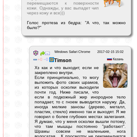
перемещаются к поверхности
кожи. Однажды, у вас выпадет чип
через кожу и все)))
Голос протеза из бедра: "А что, так можно
было?"
Windows Safari Chrome
2017-02-15 15:02
0
0
Казань
Timson
Хз как и что выходит, если не
закреплено внутри.
Если принципиально, то могу
выложить фото своих шрамов,
из которых осколки выходили
почти год. Ниже писали, что
если в подкожный жир инородное тело
попадает, то с гноем выводится наружу. Да,
иногда мелкие занозы (дерево, металл,
пластик, стекло) именно так и выходят. Я же
говорил о более глубоких местах залегания.
Я думаю, что у меня осколки вышли потому,
что там мышцы постоянно "работают".
Шрамы совсем не маленькие, нога
волосатая... К просмотру не рекомендуется