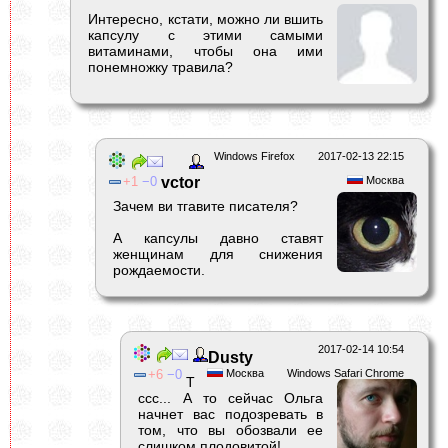
Интересно, кстати, можно ли вшить
капсулу с этими самыми
витаминами, чтобы она ими
понемножку травила?
Windows Firefox
2017-02-13 22:15
1
0
vctor
Москва
Зачем ви тгавите писателя?
А капсулы давно ставят
женщинам для снижения
рождаемости.
2017-02-14 10:54
Dusty
6
0
Москва
Windows Safari Chrome
Т
ссс... А то сейчас Ольга
начнет вас подозревать в
том, что вы обозвали ее
слишком плодовитой!