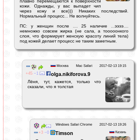
плавно перемещаются к поверхности
кожи. Однажды, у вас выпадет чип
через кожу и все))) Никаких последствий.
Нормальный процесс... Не волнуйтесь.
ПС: у женщин после .... 25 наличие ...ээээ....
немножко совсем жирка (не сала, а тооооонкого
слоя, что формирует женскую красоту линий тела)
под кожей делает процесс не таким заметным.
Москва
Mac Safari
2017-02-13 19:15
45
1
olga.nikiforova.9
Лёня, тут, кажется, только что
сказали, что я толстая
Windows Safari Chrome
2017-02-13 19:26
3
0
Казань
Timson