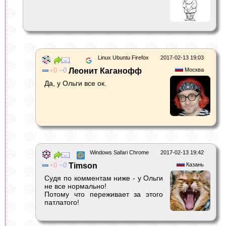
Linux Ubuntu Firefox
2017-02-13 19:03
0
0
Леонит Каганофф
Москва
Да, у Ольги все ок.
Windows Safari Chrome
2017-02-13 19:42
0
0
Timson
Казань
Судя по комментам ниже - у Ольги
не все нормально!
Потому что переживает за этого
патлатого!