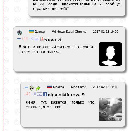
юным леди, впечатлительным и вообще
ограничение "+25"
Донецк
Windows Safari Chrome
2017-02-13 19:09
13
0
vova-vt
Я хоть и диванный эксперт, но похоже
на ожог от паяльника.
Москва
Mac Safari
2017-02-13 19:15
45
0
olga.nikiforova.9
Лёня, тут, кажется, только что
сказали, что я злая