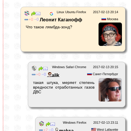
Linux Ubuntu Firefox
2017-02-13 20:14
0
0
Леонит Каганофф
Москва
Что такое лямбда-зонд?
Windows Safari Chrome
2017-02-13 20:15
0
0
Санкт-Петербург
alik
такая штука, меряет степень
вредности отработанных газов
ДВС
Windows Firefox
2017-02-13 23:11
2
0
West Lafayette
maksa