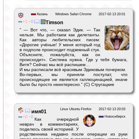
Казань
Windows Safari Chrome
2017-02-13 20:01
1
0
Timson
" — Вот что, — сказал Эдик. — Так
нельзя. Мы работаем как дилетанты.
Как авторы любительских писем:
«Дорогие учёные! У меня который год
в подполе происходит подземный стук.
Объясните, пожалуйста, как он
происходит». Система нужна. Где у тебя бумага,
Витя? Сейчас мы всё распишем…
И мы расписали всё красивым Эдиковым почерком.
Во-первых, мы приняли постулат, что
происходящее не является галлюцинацией, иначе
было бы просто неинтересно." (С) Стругацкие
Linux Ubuntu Firefox
2017-02-13 20:03
имя01
0
0
Новосибирск
Как очередной
неврач в комментариях,
поделюсь своей историей. У
родственника недавно после операции из руки
стали примерно так же выползать нитки, которыми