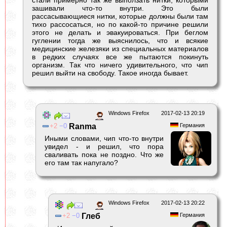
зашивали что-то внутри. Это были
рассасывающиеся нитки, которые должны были там
тихо рассосаться, но по какой-то причине решили
этого не делать и эвакуироваться. При беглом
гуглении тогда же выяснилось, что и всякие
медицинские железяки из специальных материалов
в редких случаях все же пытаются покинуть
организм. Так что ничего удивительного, что чип
решил выйти на свободу. Такое иногда бывает.
Windows Firefox
2017-02-13 20:19
2
0
Ranma
Германия
Иными словами, чип что-то внутри
увидел - и решил, что пора
сваливать пока не поздно. Что же
его там так напугало?
Windows Firefox
2017-02-13 20:22
2
0
Глеб
Германия