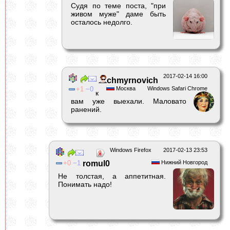
Судя по теме поста, "при
живом муже" даме быть
осталось недолго.
2017-02-14 16:00
chmyrnovich
1
0
Москва
Windows Safari Chrome
к
вам уже выехали. Маловато
ранений.
Windows Firefox
2017-02-13 23:53
0
1
romul0
Нижний Новгород
Не толстая, а аппетитная.
Понимать надо!