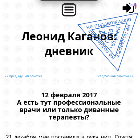
не поддерживаю
не поддержу
165 дней
года
4
не поддержал
Леонид Каганов:
дневник
<< предыдущая заметка
следующая заметка >>
12 февраля 2017
А есть тут профессиональные
врачи или только диванные
терапевты?
21 декабря мне поставили в руку чип. Спустя