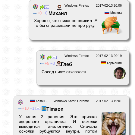
Windows Firefox
2017-02-13 20:06
0
0
Михаил
Москва
Хорошо, что ниже не вживил. А
то бы спрашивали не про руку.
Windows Firefox
2017-02-13 20:19
5
0
Германия
Глеб
Сосед ниже отказался.
Казань
Windows Safari Chrome
2017-02-13 19:01
10
1
Timson
У меня 2 ранения. Это признак
здорового организма. И осколки
выводятся аналогично. Сначала
осколки рубцуются внутри, потом