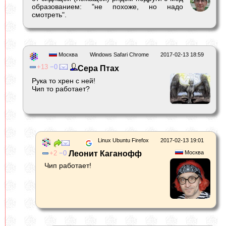
образованием: "не похоже, но надо
смотреть".
Москва
Windows Safari Chrome
2017-02-13 18:59
13
0
Сера Птах
Рука то хрен с ней!
Чип то работает?
Linux Ubuntu Firefox
2017-02-13 19:01
2
0
Леонит Каганофф
Москва
Чип работает!