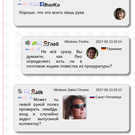
0
0
IhorKo
Хорошо, что это всего лишь рука
Windows Firefox
2017-02-13 20:14
Глеб
0
0
Германия
Не всё сразу. Вы
думаете, как Лео
определяет, есть ли в
почтовом ящике повестка из прокуратуры?
Windows Safari Chrome
2017-02-13 20:13
alik
1
0
Санкт-Петербург
Может ты
левой рукой полез
проверить лямбда-
зонд и случайно
задел выпускной
коллектор?