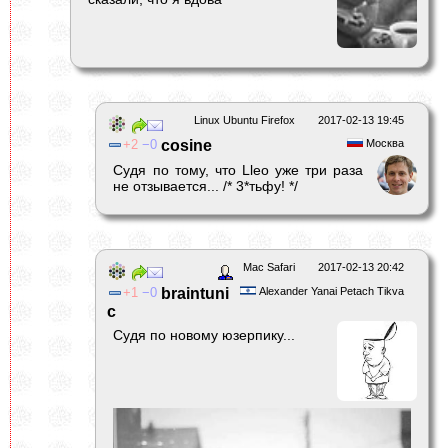
Linux Ubuntu Firefox
2017-02-13 19:45
2
0
cosine
Москва
Судя по тому, что Lleo уже три раза
не отзывается... /* 3*тьфу! */
Mac Safari
2017-02-13 20:42
1
0
braintuni
Alexander Yanai Petach Tikva
c
Судя по новому юзерпику...