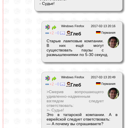
- Судье!
Windows Firefox
2017-02-13 20:16
2
0
Германия
Глеб
Старые ламповые компании.
В них ещё могут
существовать паузы с
размышлениями по 5-30 секунд.
Windows Firefox
2017-02-13 20:49
2
0
Германия
Глеб
>Смерив вопрошающего
удивленно-надменным
взглядом следует
ответствовать:
>- Судье!
Это в татарской компании. А в
еврейской следует ответствовать:
— А почему вы спрашиваете?