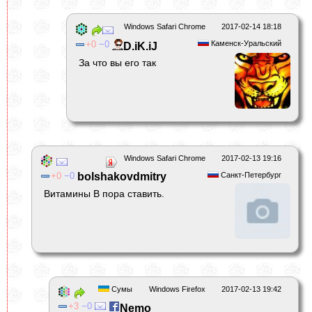
Windows Safari Chrome
2017-02-14 18:18
0
0
Каменск-Уральский
D.iK.iJ
За что вы его так
Windows Safari Chrome
2017-02-13 19:16
0
0
bolshakovdmitry
Санкт-Петербург
Витамины В пора ставить.
Сумы
Windows Firefox
2017-02-13 19:42
3
0
Nemo