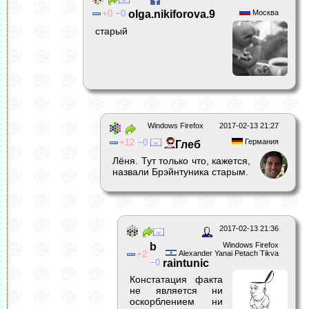
0
0
olga.nikiforova.9
Москва
старый
Windows Firefox
2017-02-13 21:27
12
0
Германия
Глеб
Лёня. Тут только что, кажется,
назвали Брэйнтуника старым.
2017-02-13 21:36
b
Windows Firefox
2
Alexander Yanai Petach Tikva
0
raintunic
Констатация факта
не является ни
оскорблением ни