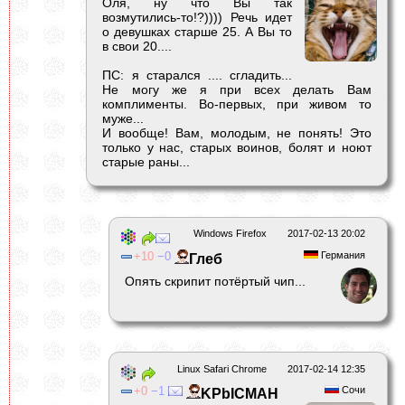
Оля, ну что Вы так
возмутились-то!?)))) Речь идет
о девушках старше 25. А Вы то
в свои 20....
ПС: я старался .... сгладить...
Не могу же я при всех делать Вам
комплименты. Во-первых, при живом то
муже...
И вообще! Вам, молодым, не понять! Это
только у нас, старых воинов, болят и ноют
старые раны...
Windows Firefox
2017-02-13 20:02
10
0
Германия
Глеб
Опять скрипит потёртый чип...
Linux Safari Chrome
2017-02-14 12:35
0
1
Сочи
KPbICMAH