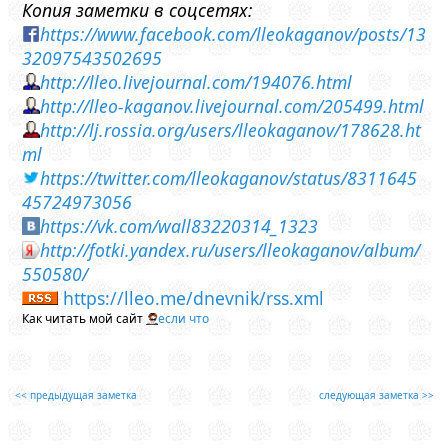
Копия заметки в соцсетях:
https://www.facebook.com/lleokaganov/posts/13
32097543502695
http://lleo.livejournal.com/194076.html
http://lleo-kaganov.livejournal.com/205499.html
http://lj.rossia.org/users/lleokaganov/178628.ht
ml
https://twitter.com/lleokaganov/status/8311645
45724973056
https://vk.com/wall83220314_1323
http://fotki.yandex.ru/users/lleokaganov/album/
550580/
https://lleo.me/dnevnik/rss.xml
Как читать мой сайт
если что
<< предыдущая заметка
следующая заметка >>