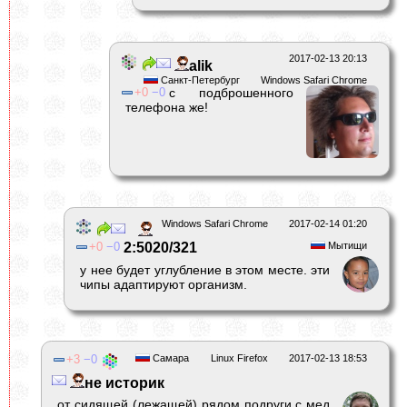
2017-02-13 20:13
alik
Санкт-Петербург
Windows Safari Chrome
0
0
с подброшенного
телефона же!
Windows Safari Chrome
2017-02-14 01:20
0
0
2:5020/321
Мытищи
у нее будет углубление в этом месте. эти
чипы адаптируют организм.
3
0
Самара
Linux Firefox
2017-02-13 18:53
не историк
от сидящей (лежащей) рядом подруги с мед