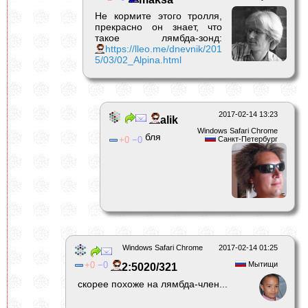
Не кормите этого тролля,
прекрасно он знает, что
такое лямбда-зонд:
https://lleo.me/dnevnik/201
5/03/02_Alpina.html
2017-02-14 13:23
alik
Windows Safari Chrome
бля
0
0
Санкт-Петербург
Windows Safari Chrome
2017-02-14 01:25
0
0
Мытищи
2:5020/321
скорее похоже на лямбда-член...