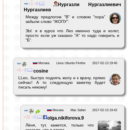
2
0
Нургазли Нургазлиевич
Нургазлиев
Между предлогом "В" и словом "пора"
забыли слово "ЖОПУ".
ЗЫ: я в курсе что Лео именно туда и колет,
просто если уж сказано "А" то надо говорить и
"Б".
Москва
Linux Ubuntu Firefox
2017-02-13 19:40
8
0
cosine
LLeo, быстро поднять жопу и к врачу, прямо
сейчас! А то следующую заметку будет
писать некому!
Москва
Mac Safari
2017-02-13 19:42
32
0
olga.nikiforova.9
Лёня, тут, кажется, только что
сказали, что я вдова