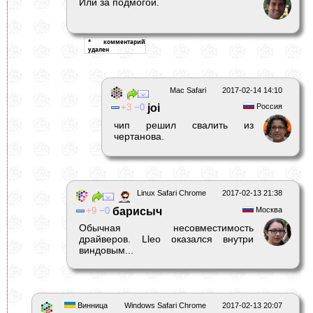
Или за подмогой.
Mac Safari
2017-02-14 14:10
3
0
joi
Россия
чип решил свалить из
чертанова.
Linux Safari Chrome
2017-02-13 21:38
9
0
барисыч
Москва
Обычная несовместимость
драйверов. Lleo оказался внутри
виндовым...
Винница
Windows Safari Chrome
2017-02-13 20:07