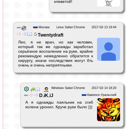
клеветой!
Москва
Linux Safari Chrome
2017-02-13 19:44
3
0
Twentydraft
Лео, я не врач, но как человек,
который так же однажды заработал
серьёзное воспаление на руке, крайне
рекомендую немедленно обратится к
хирургу, иначе последствия могут бть
очень и очень неприятными.
Windows Safari Chrome
2017-02-14 18:20
0
0
D.iK.iJ
Каменск-Уральский
А я однажды паяльник на сгиб
колена уронил. Круче руки было )))