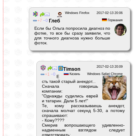
Windows Firefox
2017-02-13 20:06
7
0
Глеб
Германия
Если бы Ольга попросила диагноз по
фотке, то все бы сразу заявили, что
для точного диагноза нужно больше
фоток.
2017-02-13 20:09
Timson
1
0
Казань
Windows Safari Chrome
Е
сть такой старый анекдот...
Сначала говоришь
компании:
"Однажды судились еврей
и татарин. Дали 5 лет!"
Те, кому рассказываешь анекдот,
сначала молчат секунд 5-30, а потому
спрашивают:
- Кому????
Смерив вопрошающего удивленно-
надменным взглядом следует
ответствовать: