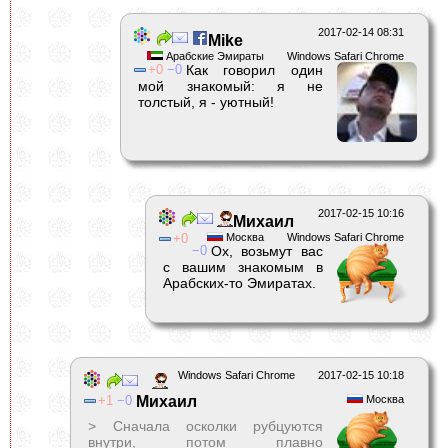
2017-02-14 08:31
Mike
Арабские Эмираты
Windows Safari Chrome
0
0
Как говорил один
мой знакомый: я не
толстый, я - уютный!
2017-02-15 10:16
Михаил
0
Москва
Windows Safari Chrome
0
Ох, возьмут вас
с вашим знакомым в
Арабских-то Эмиратах.
Windows Safari Chrome
2017-02-15 10:18
1
0
Михаил
Москва
> Сначала осколки рубцуются
внутри, потом плавно