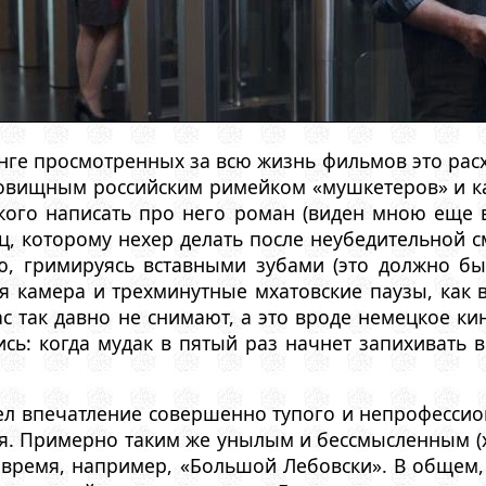
ге просмотренных за всю жизнь фильмов это расх
довищным российским римейком «мушкетеров» и к
кого написать про него роман (виден мною еще 
ц, которому нехер делать после неубедительной с
ю, гримируясь вставными зубами (это должно бы
я камера и трехминутные мхатовские паузы, как 
с так давно не снимают, а это вроде немецкое кин
сь: когда мудак в пятый раз начнет запихивать 
л впечатление совершенно тупого и непрофессиона
ия. Примерно таким же унылым и бессмысленным (
 время, например, «Большой Лебовски». В общем,