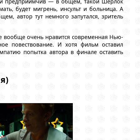
м и предприимчив — в общем, такой Шерлок
мать, будет мигрень, инсульт и больница. А
бщем, автор тут немного запутался, зритель
е вообще очень нравится современная Нью-
чное повествование. И хотя фильм оставил
импатию попытка автора в финале оставить
я)