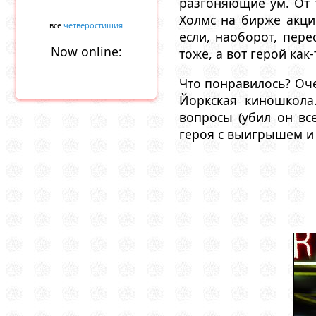
разгоняющие ум. От 
Холмс на бирже акций
все
четверостишия
если, наоборот, пере
Now online:
тоже, а вот герой как
Что понравилось? Оч
Йоркская киношкола.
вопросы (убил он вс
героя с выигрышем и 