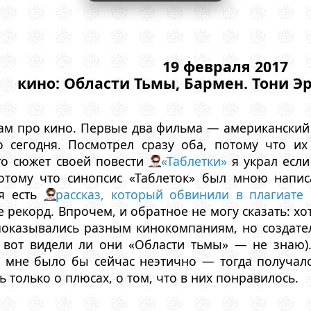
19 февраля 2017
кино: Области Тьмы, Бармен. Тони 
ам про кино. Первые два фильма — американский 
 сегодня. Посмотрел сразу оба, потому что их
что сюжет своей повести
«Таблетки»
я украл если
отому что синопсис «Таблеток» был мною напис
ня есть
рассказ, который обвинили в плагиате
е рекорд. Впрочем, и обратное не могу сказать: хо
оказывались разным кинокомпаниям, но создатели
а вот видели ли они «Области тьмы» — не знаю)
х мне было бы сейчас неэтично — тогда получало
 только о плюсах, о том, что в них понравилось.