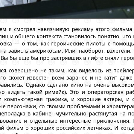
м я смотрел навязчивую рекламу этого фильма 
лиц и общего контекста становилось понятно, чт
совка — о том, как героические пилоты с помощ
а зависть америкосам. Или, наоборот, взлетели.
 Вы бы еще бы про застрявших в лифте сняли геро
ся совершено не таким, как виделось из трейлер
го сюжет известен всем заранее и не катит даже
равились. Однако сделано кино на очень высоко
но видеть такой римейк). Это и операторская ра
 и компьютерная графика, и хорошие актеры, и
 персонажи, со своими проблемами и характерами
неполадка в кабине, мучительно растянутая на п
твование и отдельные интересные приключения. 
й фильм о хороших российских летчиках. И когда