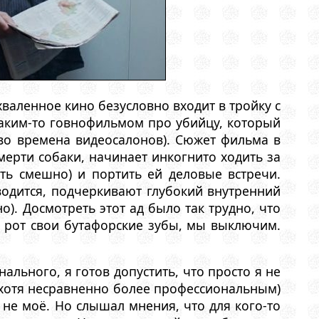
валенное кино безусловно входит в тройку с
аким-то говнофильмом про убийцу, который
во времена видеосалонов). Сюжет фильма в
мерти собаки, начинает инкогнито ходить за
ть смешно) и портить ей деловые встречи.
водится, подчеркивают глубокий внутренний
о). Досмотреть этот ад было так трудно, что
в рот свои бутафорские зубы, мы выключим.
льного, я готов допустить, что просто я не
хотя несравненно более профессиональным)
 не моё. Но слышал мнения, что для кого-то