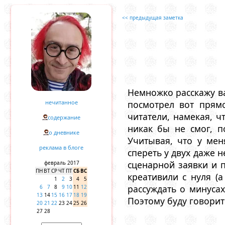
<< предыдущая заметка
Немножко расскажу в
нечитанное
посмотрел вот прямо
читатели, намекая, 
содержание
никак бы не смог, п
о дневнике
Учитывая, что у ме
реклама в блоге
спереть у двух даже н
сценарной заявки и п
февраль 2017
ПН
ВТ
СР
ЧТ
ПТ
СБ
ВС
креативили с нуля (
1
2
3
4
5
рассуждать о минуса
6
7
8
9
10
11
12
13
14
15
16
17
18
19
Поэтому буду говорить
20
21
22
23
24
25
26
27
28