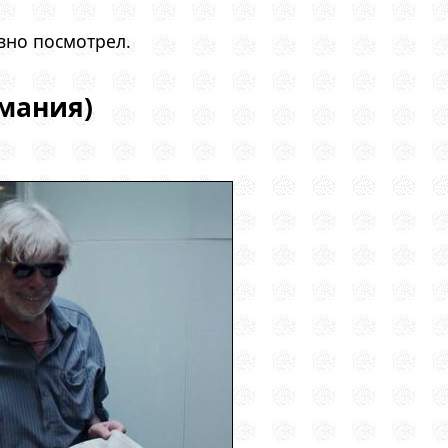
вно посмотрел.
рмания)