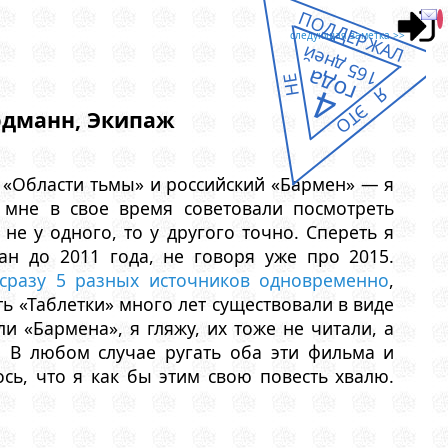
ПОДДЕРЖАЛ
следующая заметка >>
165 дней
года
НЕ
4
Я ЭТО
Эрдманн, Экипаж
«Области тьмы» и российский «Бармен» — я
 мне в свое время советовали посмотреть
 не у одного, то у другого точно. Спереть я
ан до 2011 года, не говоря уже про 2015.
 сразу 5 разных источников одновременно
,
ть «Таблетки» много лет существовали в виде
 «Бармена», я гляжу, их тоже не читали, а
. В любом случае ругать оба эти фильма и
сь, что я как бы этим свою повесть хвалю.