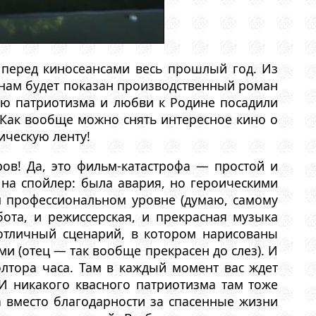
перед киносеансами весь прошлый год. Из
о нам будет показан производственный роман
ью патриотизма и любви к Родине посадили
 Как вообще можно снять интересное кино о
ическую ленту!
ов! Да, это фильм-катастрофа — простой и
 на спойлер: была авария, но героическими
м профессиональном уровне (думаю, самому
бота, и режиссерская, и прекрасная музыка
 отличный сценарий, в котором нарисованы
 (отец — так вообще прекрасен до слез). И
олтора часа. Там в каждый момент вас ждет
И никакого квасного патриотизма там тоже
 вместо благодарности за спасенные жизни