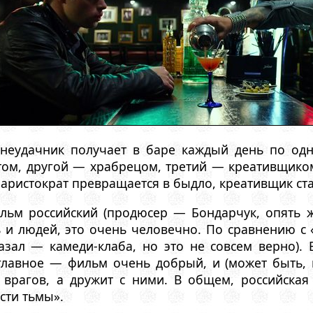
-неудачник получает в баре каждый день по од
том, другой — храбрецом, третий — креативщиком
аристократ превращается в быдло, креативщик ста
льм российский (продюсер — Бондарчук, опять 
 и людей, это очень человечно. По сравнению с 
казал — камеди-клаба, но это не совсем верно).
главное — фильм очень добрый, и (может быть, 
 врагов, а дружит с ними. В общем, российская
сти тьмы».