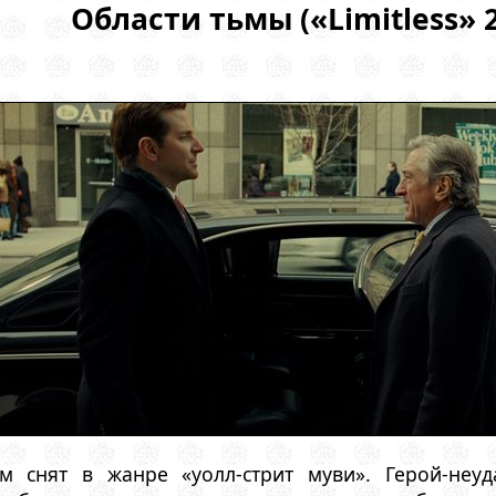
Области тьмы («Limitless» 
 снят в жанре «уолл-стрит муви». Герой-неуд