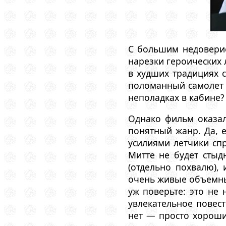
С большим недоверие
нарезки героических 
в худших традициях 
поломанный самолет н
неполадках в кабине?
Однако фильм оказал
понятный жанр. Да, е
усилиями летчики сп
Митте не будет стыд
(отдельно похвалю),
очень живые объемные
уж поверьте: это не 
увлекательное повес
нет — просто хороши