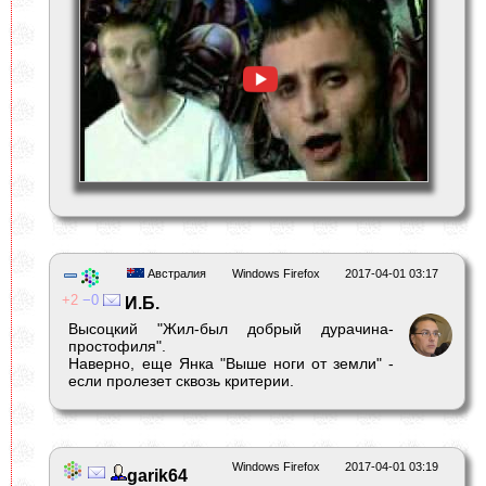
Австралия
Windows Firefox
2017-04-01 03:17
2
0
И.Б.
Высоцкий "Жил-был добрый дурачина-
простофиля".
Наверно, еще Янка "Выше ноги от земли" -
если пролезет сквозь критерии.
Windows Firefox
2017-04-01 03:19
garik64