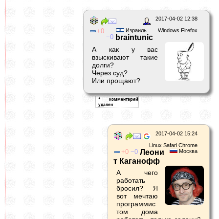
2017-04-02 12:38
0
Израиль
Windows Firefox
0
braintunic
А как у вас
взыскивают такие
долги?
Через суд?
Или прощают?
2017-04-02 15:24
Linux Safari Chrome
0
0
Леони
Москва
т Каганофф
А чего
работать
бросил? Я
вот мечтаю
программис
том дома