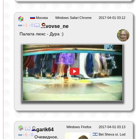
Москва
Windows Safari Chrome
2017-04-01 03:12
1
0
vovse_ne
Палата люкс - Дура :)
Windows Firefox
2017-04-01 03:13
garik64
6
0
Bet Sheva st. Lod
Очевидное,