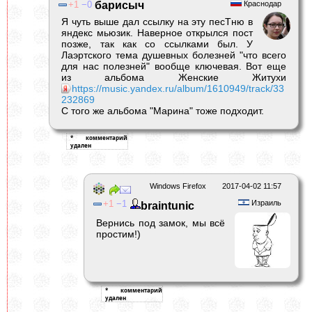
1
0
барисыч
Краснодар
Я чуть выше дал ссылку на эту песТню в
яндекс мьюзик. Наверное открылся пост
позже, так как со ссылками был. У
Лаэртского тема душевных болезней "что всего
для нас полезней" вообще ключевая. Вот еще
из альбома Женские Житухи
https://music.yandex.ru/album/1610949/track/33
232869
С того же альбома "Марина" тоже подходит.
Windows Firefox
2017-04-02 11:57
1
1
Израиль
braintunic
Вернись под замок, мы всё
простим!)