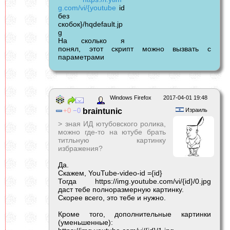
g.com/vi/{youtube
id
без
скобок}/hqdefault.jp
g
На сколько я
понял, этот скрипт можно вызвать с
параметрами
Windows Firefox
2017-04-01 19:48
0
0
braintunic
Израиль
> зная ИД ютубовского ролика,
можно где-то на ютубе брать
титльную картинку
избражения?
Да.
Скажем, YouTube-video-id ={id}
Тогда https
://img.youtube.com/vi/{id}/0.jpg
даст тебе полноразмерную картинку.
Скорее всего, это тебе и нужно.
Кроме того, дополнительные картинки
(уменьшенные):