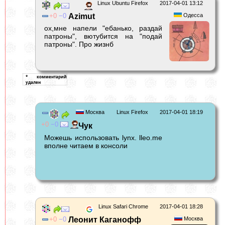
Linux Ubuntu Firefox
2017-04-01 13:12
0
0
Azimut
Одесса
ох,мне напели "ебанько, раздай
патроны", вютубится на "подай
патроны". Про жизнб
Москва
Linux Firefox
2017-04-01 18:19
0
0
Чук
Можешь использовать lynx. lleo.me
вполне читаем в консоли
Linux Safari Chrome
2017-04-01 18:28
0
0
Леонит Каганофф
Москва