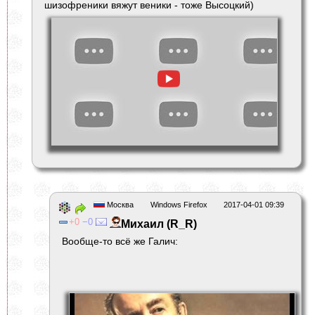
шизофреники вяжут веники - тоже Высоцкий)
Москва
Windows Firefox
2017-04-01 09:39
0
0
Михаил (R_R)
Вообще-то всё же Галич: