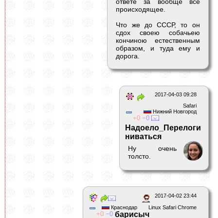
ответе за вообще всё
происходящее.
Что же до СССР, то он
сдох своею собачьею
кончиною естественным
образом, и туда ему и
дорога.
2017-04-03 09:28
Safari
Нижний Новгород
0
0
Надоело_Перелоги
ниваться
Ну очень
толсто.
2017-04-02 23:44
Краснодар
Linux Safari Chrome
0
0
барисыч