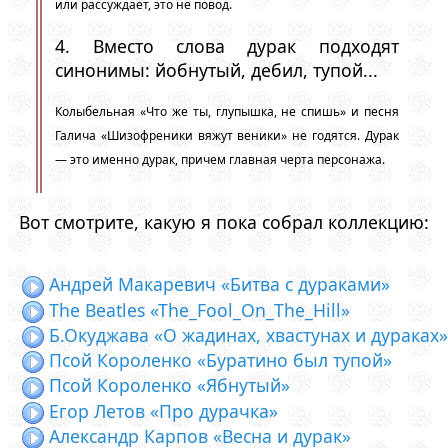
или рассуждает, это не повод.
4. Вместо слова дурак подходят
синонимы: йобнутый, дебил, тупой...
Колыбельная «Что же ты, глупышка, не спишь» и песня
Галича «Шизофреники вяжут веники» не годятся. Дурак
— это именно дурак, причем главная черта персонажа.
Вот смотрите, какую я пока собрал коллекцию:
Андрей Макаревич «Битва с дураками»
The Beatles «The_Fool_On_The_Hill»
Б.Окуджава «О жадинах, хвастунах и дураках»
Псой Короленко «Буратино был тупой»
Псой Короленко «Ябнутый»
Егор Летов «Про дурачка»
Александр Карпов «Весна и дурак»