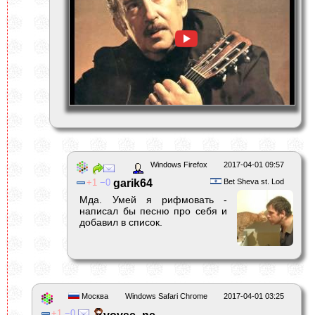
Windows Firefox
2017-04-01 09:57
1
0
garik64
Bet Sheva st. Lod
Мда. Умей я рифмовать -
написал бы песню про себя и
добавил в список.
Москва
Windows Safari Chrome
2017-04-01 03:25
1
0