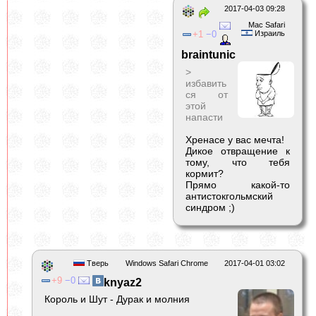
2017-04-03 09:28
Mac Safari
1
0
Израиль
braintunic
>
избавить
ся от
этой
напасти
Хренасе у вас мечта!
Дикое отвращение к
тому, что тебя
кормит?
Прямо какой-то
антистокгольмский
синдром ;)
Тверь
Windows Safari Chrome
2017-04-01 03:02
9
0
knyaz2
Король и Шут - Дурак и молния