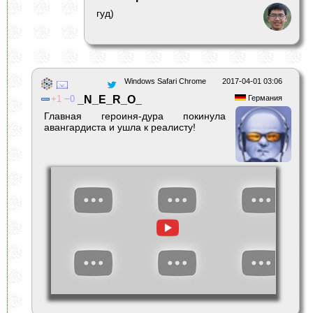
гуд)
Windows Safari Chrome
2017-04-01 03:06
1
0
_N_E_R_O_
Германия
Главная героиня-дура покинула
авангардиста и ушла к реалисту!