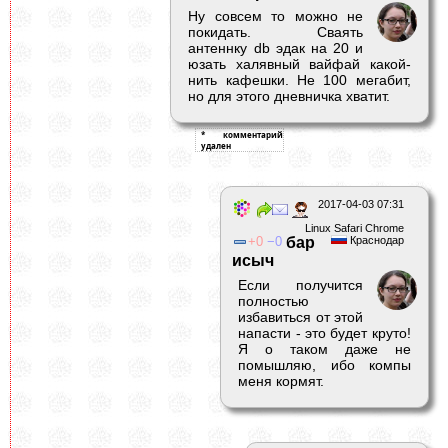
Ну совсем то можно не
покидать. Сваять
антеннку db эдак на 20 и
юзать халявный вайфай какой-
нить кафешки. Не 100 мегабит,
но для этого дневничка хватит.
2017-04-03 07:31
Linux Safari Chrome
0
0
бар
Краснодар
исыч
Если получится
полностью
избавиться от этой
напасти - это будет круто!
Я о таком даже не
помышляю, ибо компы
меня кормят.