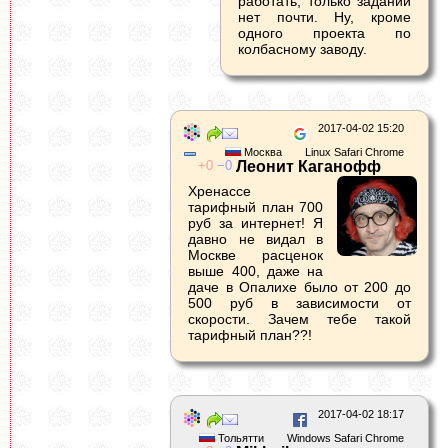
работать, только заданий
нет почти. Ну, кроме
одного проекта по
колбасному заводу.
2017-04-02 15:20
Москва
Linux Safari Chrome
0
0
Леонит Каганофф
Хренассе
тарифный план 700
руб за интернет! Я
давно не видал в
Москве расценок
выше 400, даже на
даче в Опалихе было от 200 до
500 руб в зависимости от
скорости. Зачем тебе такой
тарифный план??!
2017-04-02 18:17
Тольятти
Windows Safari Chrome