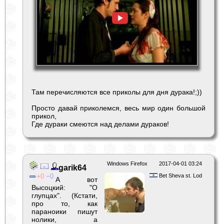
Там перечисляются все приколы для дня дурака!;))
Просто давай приколемся, весь мир один большой
прикол,
Где дураки смеются над делами дураков!
Windows Firefox
2017-04-01 03:24
garik64
0
0
Bet Sheva st. Lod
А вот
Высоцкий: "О
глупцах". (Кстати,
про то, как
параноики пишут
нолики, а