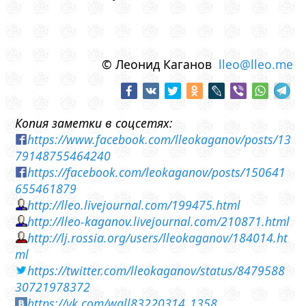
© Леонид Каганов
lleo@lleo.me
Копия заметки в соцсетях:
https://www.facebook.com/lleokaganov/posts/13
79148755464240
https://facebook.com/leokaganov/posts/150641
655461879
http://lleo.livejournal.com/199475.html
http://lleo-kaganov.livejournal.com/210871.html
http://lj.rossia.org/users/lleokaganov/184014.ht
ml
https://twitter.com/lleokaganov/status/8479588
30721978372
https://vk.com/wall83220314_1358