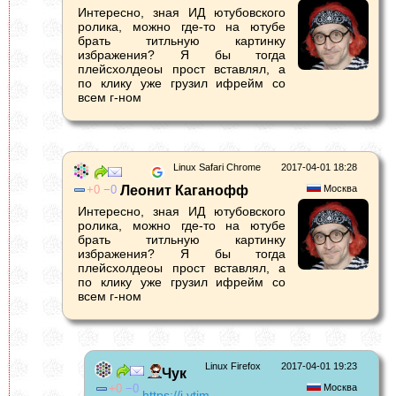
Интересно, зная ИД ютубовского
ролика, можно где-то на ютубе
брать титльную картинку
избражения? Я бы тогда
плейсхолдеоы прост вставлял, а
по клику уже грузил ифрейм со
всем г-ном
Linux Safari Chrome
2017-04-01 18:28
0
0
Леонит Каганофф
Москва
Интересно, зная ИД ютубовского
ролика, можно где-то на ютубе
брать титльную картинку
избражения? Я бы тогда
плейсхолдеоы прост вставлял, а
по клику уже грузил ифрейм со
всем г-ном
Linux Firefox
2017-04-01 19:23
Чук
0
0
Москва
https://i.ytim