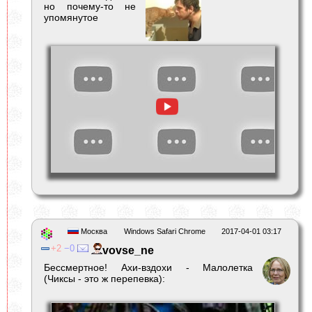
но почему-то не
упомянутое
Москва
Windows Safari Chrome
2017-04-01 03:17
2
0
vovse_ne
Бессмертное! Ахи-вздохи - Малолетка
(Чиксы - это ж перепевка):