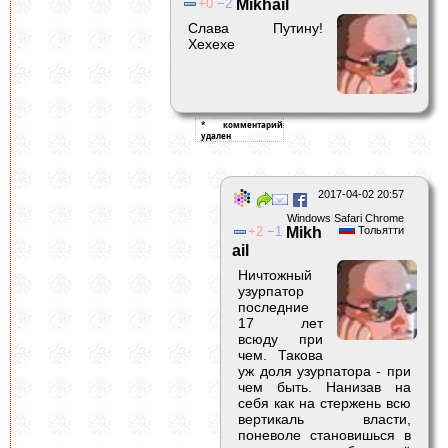
0
2
Mikhail
Слава Путину!
Хехехе
2017-04-02 20:57
Windows Safari Chrome
2
1
Mikh
Тольятти
ail
Ничтожный
узурпатор
последние
17 лет
всюду при
чем. Такова
уж доля узурпатора - при
чем быть. Нанизав на
себя как на стержень всю
вертикаль власти,
поневоле становишься в