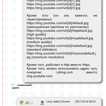
https
://img.youtube.com/vi/{id}/1.jpg
https
://img.youtube.com/vi/{id}/2.jpg
https
://img.youtube.com/vi/{id}/3.jpg
Кроме того (но эти, кажется, не
гарантированы):
https
://img.youtube.com/vi/{id}/default.jpg
(уменьшенная картинка по умолчанию)
https
://img.youtube.com/vi/{id}/hqdefault.jpg
(high quality)
https
://img.youtube.com/vi/{id}/mqdefault.jpg
(medium quality)
https
://img.youtube.com/vi/{id}/sddefault.jpg
(standard definition)
https
://img.youtube.com/vi/{id}/maxresdefault.j
pg (maximum resolution)
Кроме того, работает и http вместо https.
Кроме того, можно использовать адрес чуть
покороче: i.ytimg.com вместо
img.youtube.com
Linux Safari Chrome
2017-04-02 08:34