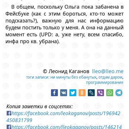
В общем, поскольку Ольга пока забанена в
Фейсбуке (как с этим бороться, кто-то может
подсказать?), важную для нас информацию
будем постить только у меня. А она на данный
момент есть (UPD: а, уже нету, всем спасибо,
инфа про кв. убрана).
© Леонид Каганов
lleo@lleo.me
тэги записи:
ни минуты без ебанутых
,
отдам даром
,
программирование
Копия заметки в соцсетях:
https://facebook.com/leokaganov/posts/196942
450831799
https://facebook.com/lleokaganov/posts/146214