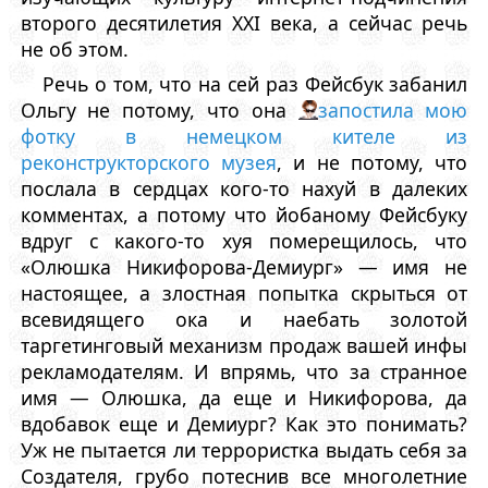
второго десятилетия XXI века, а сейчас речь
не об этом.
Речь о том, что на сей раз Фейсбук забанил
Ольгу не потому, что она
запостила мою
фотку в немецком кителе из
реконструкторского музея
, и не потому, что
послала в сердцах кого-то нахуй в далеких
комментах, а потому что йобаному Фейсбуку
вдруг с какого-то хуя померещилось, что
«Олюшка Никифорова-Демиург» — имя не
настоящее, а злостная попытка скрыться от
всевидящего ока и наебать золотой
таргетинговый механизм продаж вашей инфы
рекламодателям. И впрямь, что за странное
имя — Олюшка, да еще и Никифорова, да
вдобавок еще и Демиург? Как это понимать?
Уж не пытается ли террористка выдать себя за
Создателя, грубо потеснив все многолетние