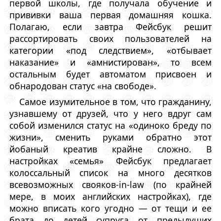
первой школы, где получала обучение и
прививки ваша первая домашняя кошка.
Полагаю, если завтра Фейсбук решит
рассортировать своих пользователей на
категории «под следствием», «отбывает
наказание» и «амнистирован», то всем
остальным будет автоматом присвоен и
обнародован статус «на свободе».
Самое изумительное в том, что гражданину,
узнавшему от друзей, что у него вдруг сам
собой изменился статус на «одиноко бреду по
жизни», сменить руками обратно этот
йобаный креатив крайне сложно. В
настройках «семья» Фейсбук предлагает
колоссальный список на много десятков
всевозможных свояков-in-law (по крайней
мере, в моих английских настройках), где
можно вписать кого угодно — от тещи и ее
брата до детей супруга от предыдущих