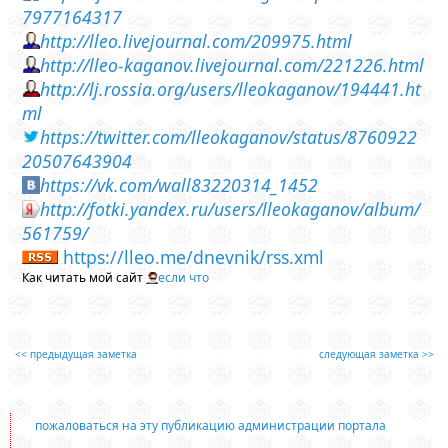
7977164317
http://lleo.livejournal.com/209975.html
http://lleo-kaganov.livejournal.com/221226.html
http://lj.rossia.org/users/lleokaganov/194441.ht
ml
https://twitter.com/lleokaganov/status/8760922
20507643904
https://vk.com/wall83220314_1452
http://fotki.yandex.ru/users/lleokaganov/album/
561759/
https://lleo.me/dnevnik/rss.xml
Как читать мой сайт
если что
<< предыдущая заметка
следующая заметка >>
пожаловаться на эту публикацию администрации портала