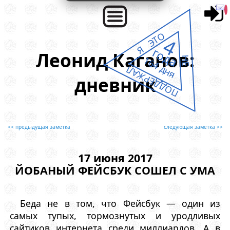
Я ЭТО
4
года
Леонид Каганов:
164 дня
НЕ
ПОДДЕРЖАЛ
дневник
<< предыдущая заметка
следующая заметка >>
17 июня 2017
ЙОБАНЫЙ ФЕЙСБУК СОШЕЛ С УМА
Беда не в том, что Фейсбук — один из
самых тупых, тормознутых и уродливых
сайтиков интернета среди миллиардов. А в