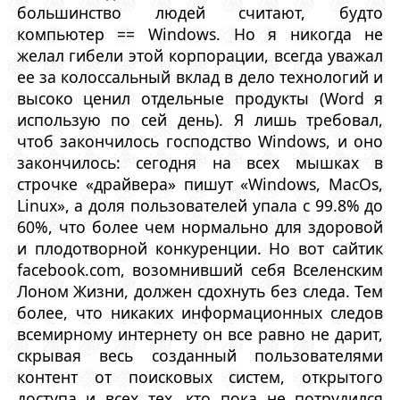
большинство людей считают, будто
компьютер == Windows. Но я никогда не
желал гибели этой корпорации, всегда уважал
ее за колоссальный вклад в дело технологий и
высоко ценил отдельные продукты (Word я
использую по сей день). Я лишь требовал,
чтоб закончилось господство Windows, и оно
закончилось: сегодня на всех мышках в
строчке «драйвера» пишут «Windows, MacOs,
Linux», а доля пользователей упала с 99.8% до
60%, что более чем нормально для здоровой
и плодотворной конкуренции. Но вот сайтик
facebook.com, возомнивший себя Вселенским
Лоном Жизни, должен сдохнуть без следа. Тем
более, что никаких информационных следов
всемирному интернету он все равно не дарит,
скрывая весь созданный пользователями
контент от поисковых систем, открытого
доступа и всех тех, кто пока не потрудился