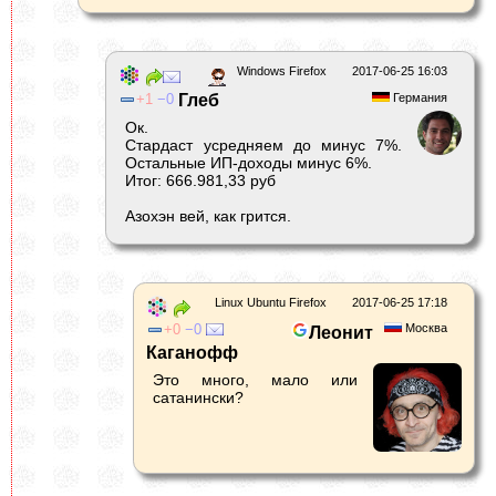
Windows Firefox
2017-06-25 16:03
1
0
Глеб
Германия
Ок.
Стардаст усредняем до минус 7%.
Остальные ИП-доходы минус 6%.
Итог: 666.981,33 руб
Азохэн вей, как грится.
Linux Ubuntu Firefox
2017-06-25 17:18
0
0
Москва
Леонит
Каганофф
Это много, мало или
сатанински?