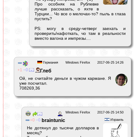
Про особняк на Рублевке
лучше рассказать, о яхте в
Турции... Чо все о мелочах-то? пыль в глаза
пустить?
PS: могу в среду-четверг заехать и
проверить/нафоткать, чо там в реальности
вместо вагона и импрезы....
Германия
Windows Firefox
2017-06-25 14:26
1
0
Глеб
Ой, не считайте деньги в чужом кармане. Я
уже посчитал.
708269,36
Windows Firefox
2017-06-25 14:50
0
0
braintunic
Израиль
Не дотянул до тысячи долларов в
месяц?