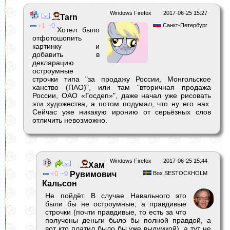
Windows Firefox
2017-06-25 15:27
Tarn
1
0
Санкт-Петербург
Хотел было
отфотошопить
картинку и
добавить в
декларацию
остроумные
строчки типа "за продажу России, Монгольское
ханство (ПАО)", или там "вторичная продажа
России, ОАО «Госдеп»", даже начал уже рисовать
эти художества, а потом подумал, что ну его нах.
Сейчас уже никакую иронию от серьёзных слов
отличить невозможно.
Windows Firefox
2017-06-25 15:44
Хам
0
9
Рувимович
Box SESTOCKHOLM
Кальсон
Не пойдёт. В случае Навального это
были бы не остроумные, а правдивые
строчки (почти правдивые, то есть за что
получены деньги было бы полной правдой, а
вот кто платил было бы уже выдумкой), а тут не