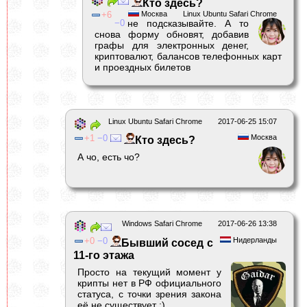
Кто здесь?
6
Москва
Linux Ubuntu Safari Chrome
0
не подсказывайте. А то
снова форму обновят, добавив
графы для электронных денег,
криптовалют, балансов телефонных карт
и проездных билетов
Linux Ubuntu Safari Chrome
2017-06-25 15:07
1
0
Москва
Кто здесь?
А чо, есть чо?
Windows Safari Chrome
2017-06-26 13:38
0
0
Нидерланды
Бывший сосед с
11-го этажа
Просто на текущий момент у
крипты нет в РФ официального
статуса, с точки зрения закона
её не существует :)