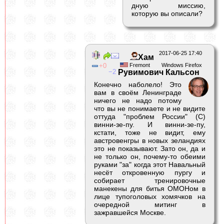
дную миссию,
которую вы описали?
2017-06-25 17:40
Хам
0
Fremont
Windows Firefox
2
Рувимович Кальсон
Конечно наболело! Это
вам в своём Ленинграде
ничего не надо потому
что вы не понимаете и не видите
оттуда "проблем России" (C)
винни-зе-пу. И винни-зе-пу,
кстати, тоже не видит, ему
австровенгры в новых зеландиях
это не показывают. Зато он, да и
не только он, почему-то обеими
руками "за" когда этот Навальный
несёт откровенную пургу и
собирает тренировочные
манекены для битья ОМОНом в
лице тупоголовых хомячков на
очередной митинг в
зажравшейся Москве.