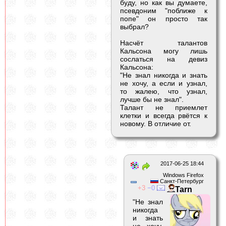
буду, но как вы думаете,
псевдоним "поближе к
попе" он просто так
выбрал?
Насчёт талантов
Кальсона могу лишь
сослаться на девиз
Кальсона:
"Не знал никогда и знать
не хочу, а если и узнал,
то жалею, что узнал,
лучше бы не знал".
Талант не приемлет
клетки и всегда рвётся к
новому. В отличие от.
2017-06-25 18:44
Windows Firefox
Санкт-Петербург
3
0
Tarn
"Не знал
никогда
и знать
не хочу,