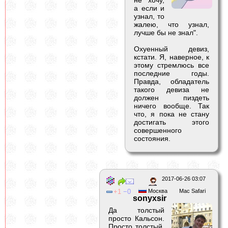
а если и
узнал, то
жалею, что узнал,
лучше бы не знал".
Охуенный девиз,
кстати. Я, наверное, к
этому стремлюсь все
последние годы.
Правда, обладатель
такого девиза не
должен пиздеть
ничего вообще. Так
что, я пока не стану
достигать этого
совершенного
состояния.
2017-06-26 03:07
1
0
Москва
Mac Safari
sonyxsir
Да толстый
просто Кальсон.
Просто толстый.