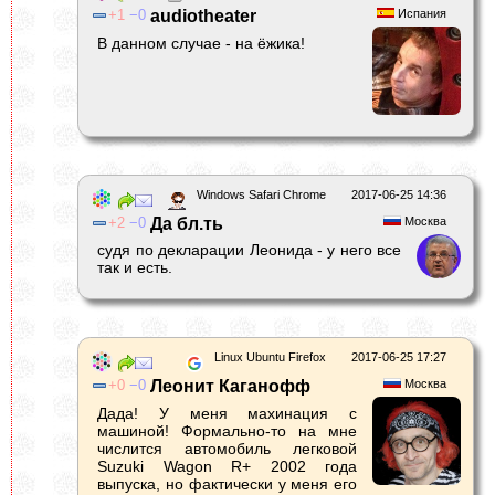
1
0
audiotheater
Испания
В данном случае - на ёжика!
Windows Safari Chrome
2017-06-25 14:36
2
0
Да бл.ть
Москва
судя по декларации Леонида - у него все
так и есть.
Linux Ubuntu Firefox
2017-06-25 17:27
0
0
Леонит Каганофф
Москва
Дада! У меня махинация с
машиной! Формально-то на мне
числится автомобиль легковой
Suzuki Wagon R+ 2002 года
выпуска, но фактически у меня его