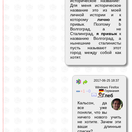
историческое название!"
Для меня историческое
название это из моей
личной истории и к
которому
лично я
привык. Поэтому b
Волгоград, а не
Сталинград,
я привык
к
названию Волгоград, а
нынешние сталинисты
пусть называют этот
город между собой как
хотят.
2017-06-25 18:37
Windows Firefox
1
0
Германия
Глеб
Кальсон, да
все уже
поняли, что вы
ничего нового учить
не хотите. Зачем эти
ваши длинные
списки?