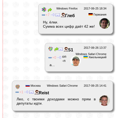
Windows Firefox
2017-06-25 18:34
7
0
Германия
Глеб
Ну, ёлки.
Сумма всех цифр даёт 42 же!
2017-06-26 13:37
S1
Windows Safari Chrome
оп
0
0
Хмельницкий
-п
а...
Москва
Windows Safari Chrome
2017-06-25 14:41
1
0
Reist
Лео, с твоими доходами можно прям в
депутаты идти.