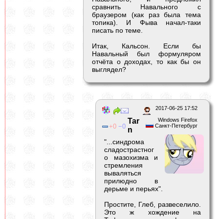
сравнить Навального с
браузером (как раз была тема
топика). И Фыва начал-таки
писать по теме.
Итак, Кальсон. Если бы
Навальный был формуляром
отчёта о доходах, то как бы он
выглядел?
2017-06-25 17:52
Tar
Windows Firefox
0
0
Санкт-Петербург
n
"...синдрома
сладострастног
о мазохизма и
стремления
вываляться
прилюдно в
дерьме и перьях".
Простите, Глеб, развеселило.
Это ж хождение на