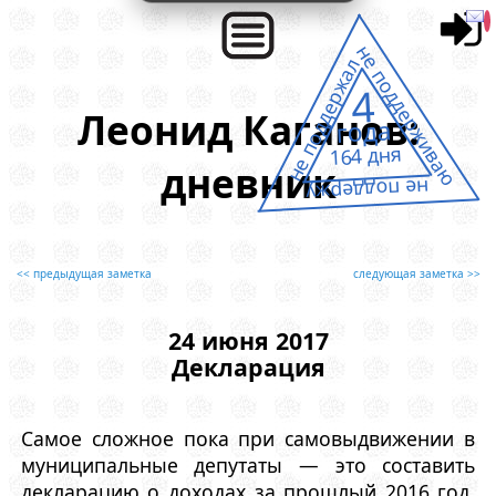
не поддерживаю
не поддержал
4
Леонид Каганов:
года
164 дня
дневник
не поддержу
<< предыдущая заметка
следующая заметка >>
24 июня 2017
Декларация
Самое сложное пока при самовыдвижении в
муниципальные депутаты — это составить
декларацию о доходах за прошлый 2016 год.