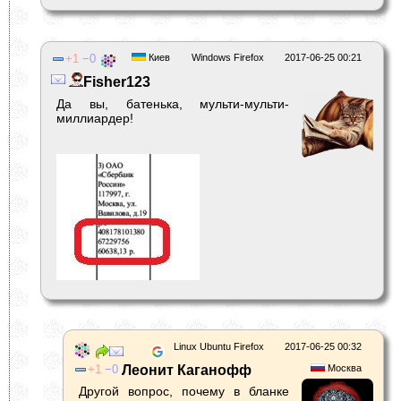
1
0
Киев
Windows Firefox
2017-06-25 00:21
Fisher123
Да вы, батенька, мульти-мульти-
миллиардер!
Linux Ubuntu Firefox
2017-06-25 00:32
1
0
Леонит Каганофф
Москва
Другой вопрос, почему в бланке