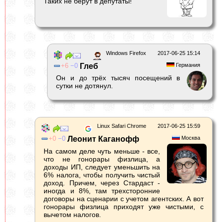
Таких не берут в депутаты!
Windows Firefox
2017-06-25 15:14
6
0
Глеб
Германия
Он и до трёх тысяч посещений в
сутки не дотянул.
Linux Safari Chrome
2017-06-25 15:59
0
0
Леонит Каганофф
Москва
На самом деле чуть меньше - все,
что не гонорары физлица, а
доходы ИП, следует уменьшить на
6% налога, чтобы получить чистый
доход. Причем, через Стардаст -
иногда и 8%, там трехсторонние
договоры на сценарии с учетом агентских. А вот
гонорары физлица приходят уже чистыми, с
вычетом налогов.