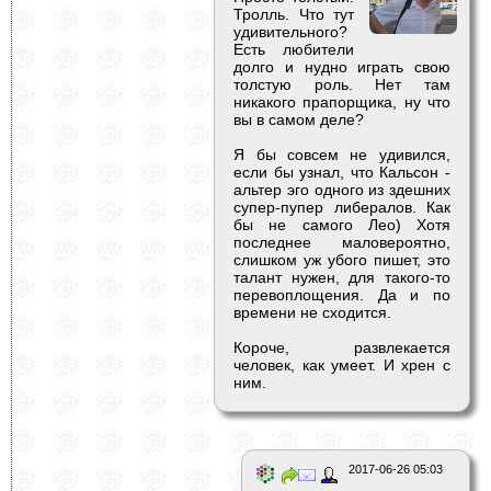
Тролль. Что тут
удивительного?
Есть любители
долго и нудно играть свою
толстую роль. Нет там
никакого прапорщика, ну что
вы в самом деле?
Я бы совсем не удивился,
если бы узнал, что Кальсон -
альтер эго одного из здешних
супер-пупер либералов. Как
бы не самого Лео) Хотя
последнее маловероятно,
слишком уж убого пишет, это
талант нужен, для такого-то
перевоплощения. Да и по
времени не сходится.
Короче, развлекается
человек, как умеет. И хрен с
ним.
2017-06-26 05:03