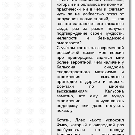
который ни бельмеса не понимет
практически ни в чём и считает
чуть ли не доблестью отказ от
получения новых знаний, — так
вот что заставляет его таскаться
сюда, раз за разом получая
подтверждение своей чуждости,
нелепости и безнадёжной
омеговости?
С учётом контекста современной
российской жизни моя версия
про прапорщика видится мне
более вероятной, чем наличие у
Кальсона синдрома
сладострастного мазохизма и
стремления вываляться
прилюдно в дерьме и перьях.
Всё-таки по многим
высказываниям Кальсона
заметно, что ему не чуждо
стремление почувствовать
поддержку или даже получить
похвалу.
Кстати, Ллео как-то успокоил
Фыву, который в очередной раз
разбушевался по поводу
Навального, и предложил