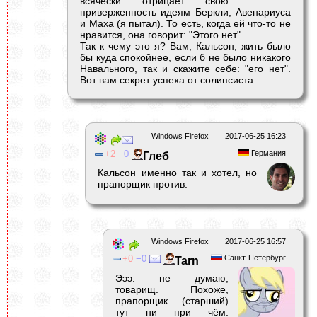
всячески отрицает свою
приверженность идеям Беркли, Авенариуса
и Маха (я пытал). То есть, когда ей что-то не
нравится, она говорит: "Этого нет".
Так к чему это я? Вам, Кальсон, жить было
бы куда спокойнее, если б не было никакого
Навального, так и скажите себе: "его нет".
Вот вам секрет успеха от солипсиста.
Windows Firefox
2017-06-25 16:23
2
0
Германия
Глеб
Кальсон именно так и хотел, но
прапорщик против.
Windows Firefox
2017-06-25 16:57
0
0
Санкт-Петербург
Tarn
Эээ. не думаю,
товарищ. Похоже,
прапорщик (старший)
тут ни при чём.