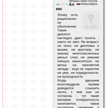
Windows Safari Chrome
4
0
Ал
Новосибирск
екс
Этому есть
рациональн
ое
обьяснение.
Такие
диалоги
наглядно дают понять -
никто не свят. Ни возраст,
ни опыт, ни дипломы о
вышке, ни кругозор, ни
знание многочисленных
умных слов, ни умение
изящно изьясняться, ни
житье на пресвятом
западе - еще не гарантия
ни ума, ни порядочности,
ни культурности.
Когда здешним
многомудрым мужам
доводится слышать
нечто, с чем они не
согласны - тут такая
матерая толерантность
начинается, такое
оголтелое уважение к