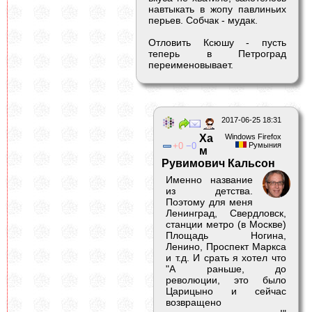
навтыкать в жопу павлиньих
перьев. Собчак - мудак.
Отловить Ксюшу - пусть
теперь в Петроград
переименовывает.
2017-06-25 18:31
Ха
Windows Firefox
0
0
Румыния
м
Рувимович Кальсон
Именно название
из детства.
Поэтому для меня
Ленинград, Свердловск,
станции метро (в Москве)
Площадь Ногина,
Ленино, Проспект Маркса
и т.д. И срать я хотел что
"А раньше, до
революции, это было
Царицыно и сейчас
возвращено