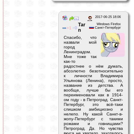
2017-06-25 18:06
Tar
Windows Firefox
1
0
Санкт-Петербург
n
Спасибо, что
назвали мой
город
Ленинградом.
Мне тоже так
как-то
радостнее о нём думать,
абсолютно безотносительно
к личности Владимира
Ульянова (Ленина), просто,
название из детства. А
вообще, лучше бы его
переименовали как в 1914-
ом году - в Петроград. Санкт-
Петербург, это всё-таки
слишком амбициозно и
нелепо. Ну какой Санкт-в-
жопу-Петербург с такими
рожами и говнищами?
Петроград. Да. Но чувства
вкуса не хватило, захотелось