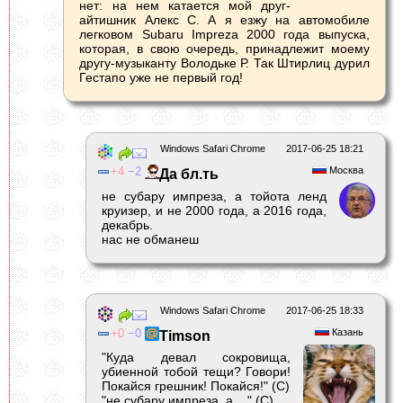
нет: на нем катается мой друг-
айтишник Алекс С. А я езжу на автомобиле
легковом Subaru Impreza 2000 года выпуска,
которая, в свою очередь, принадлежит моему
другу-музыканту Володьке Р. Так Штирлиц дурил
Гестапо уже не первый год!
Windows Safari Chrome
2017-06-25 18:21
4
2
Москва
Да бл.ть
не субару импреза, а тойота ленд
круизер, и не 2000 года, а 2016 года,
декабрь.
нас не обманеш
Windows Safari Chrome
2017-06-25 18:33
0
0
Казань
Timson
"Куда девал сокровища,
убиенной тобой тещи? Говори!
Покайся грешник! Покайся!" (С)
"не субару импреза, а... " (С)