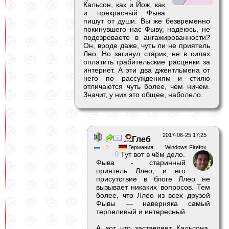
Кальсон, как и Йож, как
и прекрасный Фыва
пишут от души. Вы же безвременно
покинувшего нас Фыву, надеюсь, не
подозреваете в ангажированности?
Он, вроде даже, чуть ли не приятель
Лео. Но загинул старик, не в силах
оплатить грабительские расценки за
интернет. А эти два джентльмена от
него по рассуждениям и стилю
отличаются чуть более, чем ничем.
Значит, у них это общее, наболело.
2017-06-25 17:25
Глеб
2
Германия
Windows Firefox
0
Тут вот в чём дело.
Фыва - старинный
приятель Ллео, и его
присутствие в блоге Ллео не
вызывает никаких вопросов. Тем
более, что Ллео из всех друзей
Фывы — наверняка самый
терпеливый и интересный.
А вот что заставляет Кальсона,