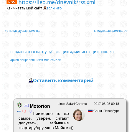
https://lleo.me/dnevnik/rss.xml
Как читать мой сайт
если что
<< предыдущая заметка
следующая заметка >>
пожаловаться на эту публикацию администрации портала
архив понравившихся мне ссылок
Оставить комментарий
Linux Safari Chrome
2017-06-25 00:18
Motorton
3
0
Санкт-Петербург
Пиимерно то же
самое, уверен, счтают
депутаты, забывшие
квартиру/другую в Майами))