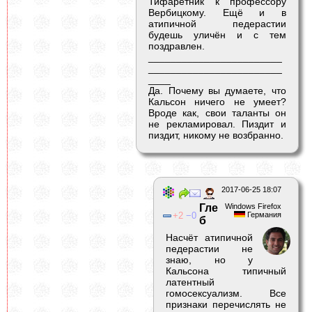
Тифаретник к профессору
Вербицкому. Ещё и в
атипичной педерастии
будешь уличён и с тем
поздравлен.
________________________
________________________
____
Да. Почему вы думаете, что
Кальсон ничего не умеет?
Вроде как, свои таланты он
не рекламировал. Пиздит и
пиздит, никому не возбранно.
2017-06-25 18:07
Гле
Windows Firefox
2
0
Германия
б
Насчёт атипичной
педерастии не
знаю, но у
Кальсона типичный
латентный
гомосексуализм. Все
признаки перечислять не