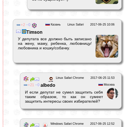
2
0
Казань
Linux Safari
2017-06-25 10:06
Timson
У депутата все должно быть записано
на жену, маму, ребенка, любовницу/
любовника и кошку/собачку.
Linux Safari Chrome
2017-06-25 11:53
21
0
albedо
Москва
И если депутат не сумел защитить себя
таким образом, то как он сумеет
защитить интересы своих избирателей?
Windows Safari Chrome
2017-06-25 12:52