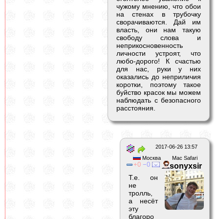
чужому мнению, что обои
на стенах в трубочку
сворачиваются. Дай им
власть, они нам такую
свободу слова и
неприкосновенность
личности устроят, что
любо-дорого! К счастью
для нас, руки у них
оказались до неприличия
коротки, поэтому такое
буйство красок мы можем
наблюдать с безопасного
расстояния.
2017-06-26 13:57
Москва
Mac Safari
0
0
sonyxsir
Т.е. он
не
тролль,
а несёт
эту
благоро