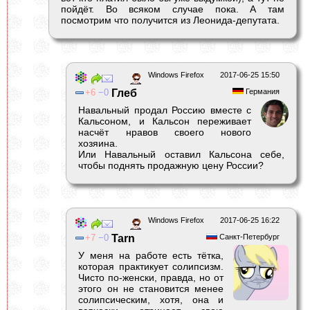
пойдёт. Во всяком случае пока. А там
посмотрим что получится из Леонида-депутата.
Windows Firefox
2017-06-25 15:50
6
0
Глеб
Германия
Навальный продал Россию вместе с
Кальсоном, и Кальсон переживает
насчёт нравов своего нового
хозяина.
Или Навальный оставил Кальсона себе,
чтобы поднять продажную цену России?
Windows Firefox
2017-06-25 16:22
7
0
Tarn
Санкт-Петербург
У меня на работе есть тётка,
которая практикует солипсизм.
Чисто по-женски, правда, но от
этого он не становится менее
солипсическим, хотя, она и