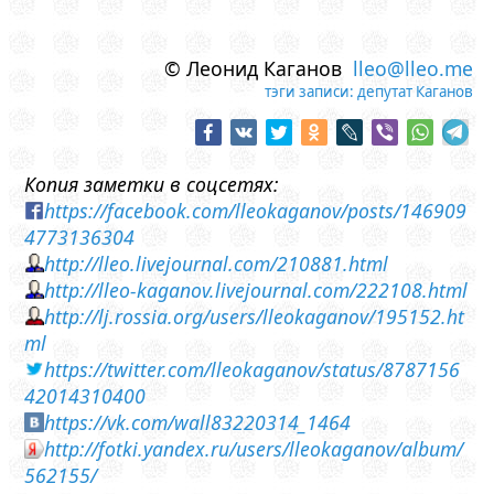
© Леонид Каганов
lleo@lleo.me
тэги записи:
депутат Каганов
Копия заметки в соцсетях:
https://facebook.com/lleokaganov/posts/146909
4773136304
http://lleo.livejournal.com/210881.html
http://lleo-kaganov.livejournal.com/222108.html
http://lj.rossia.org/users/lleokaganov/195152.ht
ml
https://twitter.com/lleokaganov/status/8787156
42014310400
https://vk.com/wall83220314_1464
http://fotki.yandex.ru/users/lleokaganov/album/
562155/