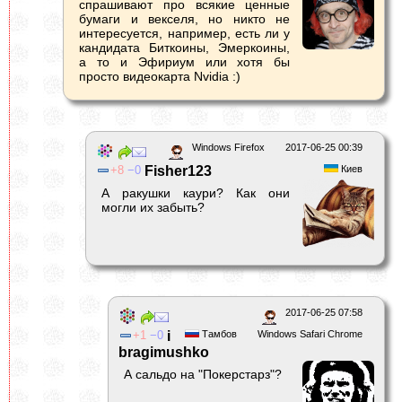
спрашивают про всякие ценные
бумаги и векселя, но никто не
интересуется, например, есть ли у
кандидата Биткоины, Эмеркоины,
а то и Эфириум или хотя бы
просто видеокарта Nvidia :)
Windows Firefox
2017-06-25 00:39
8
0
Fisher123
Киев
А ракушки каури? Как они
могли их забыть?
2017-06-25 07:58
1
0
i
Тамбов
Windows Safari Chrome
bragimushko
А сальдо на "Покерстарз"?